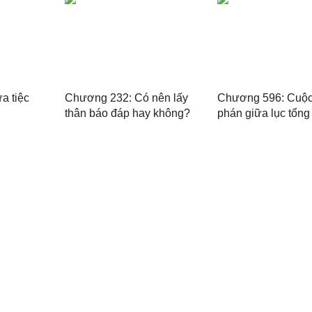
a tiệc
Chương 232: Có nên lấy
Chương 596: Cuộ
thân báo đáp hay không?
phán giữa lục tổn
tổng