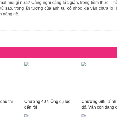
mặt mũi gì nữa? Càng nghĩ càng tức giận, trong tiềm thức, T
Dù sao, trong ấn tượng của anh ta, cô nhóc kia vẫn chưa lợi
n nặng nề.
đầu thi
Chương 407: Ông cụ lục
Chương 698: Bình
đến rồi
đổ. Vẫn còn đang đ
dịch phong tước