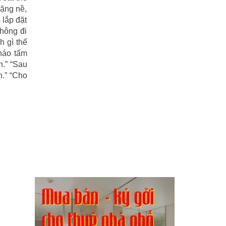
nặng nề,
 lắp đặt
hông đi
h gì thế
tháo tấm
n.” “Sau
n.” “Cho