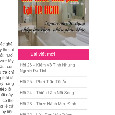
iếc ghế,
 thì chỉ
Bài viết mới
i: “Đối
vực lây
Hồi 26 – Kiếm Vô Tình Nhưng
đầu, con
Người Đa Tình
 tra chỉ
 thái tê
Hồi 25 – Phơi Trần Tội Ác
 kỹ năng
iếp lời.
Hồi 24 – Thiếu Lâm Nổi Sóng
uật này,
i có thể
Hồi 23 – Thực Hành Mưu Định
g lẽ cứ
tùy tiện
Hồi 22 – Lừa Cọp Vào Tròng