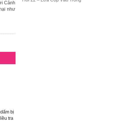
hời Cảnh
 hại như
 dấm bị
iều tra