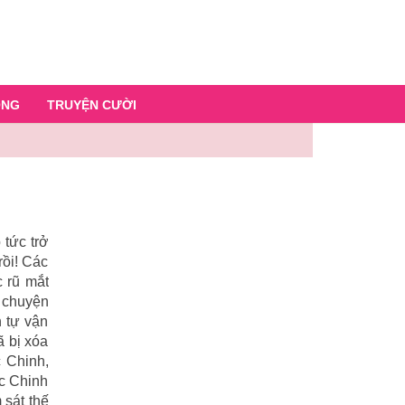
ỐNG
TRUYỆN CƯỜI
 tức trở
rồi! Các
c rũ mắt
a chuyện
 tự vận
ã bị xóa
c Chinh,
ục Chinh
 sát thế