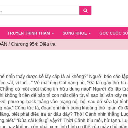
Search
TRUYỆN TRINH THÁM
SỐNG KHỎE
GÓC CUỘC S
OÀN
/
Chương 954: Điều tra
Chương
954:
Điều
tra
thể nhìn thấy được kẻ lấy cắp là ai không?” Người báo cáo lập
m sát, vì thế…” Vẻ mặt ông Cát nặng nề, “Đã là ngày thứ ba 
 Chẳng có một chút thông tin hữu dụng nào!” Người đó lập tứ
 không ít tiền để bảo trì con mắt điện tử, vì sao lại vẫn xảy r
Đối phương hack thẳng vào mạng nội bộ, sau đó sửa lại trình
g này.” Cũng tức là, đoạn ghi hình trong khoảng thời gian đó đ
lặng, biết phải điều tra từ đâu đây? Thời Cảnh nhìn thẳng Lụ
 biết.” “Đùa cái kiểu gì vậy?!” Thời Cảnh bĩu môi, hừ lạnh. L
hục hay không, còn phải xem tình hình cụ thể của máy chủ giám