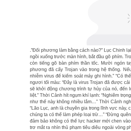
.”Đối phương làm bằng cách nào?” Lục Chinh lại lắ
ngồi xuống trước màn hình, bắt đầu gõ phím. Tro
còn tiếng gõ bàn phím thần tốc. Mười ngón ta
phương đã cấy Trojan vào trong hệ thống. Nếu
nhiễm virus để kiểm soát máy ghi hình.” “Có th
ngươi tối màu: “Đây là virus Trojan đã được cải
sẽ khởi động chương trình tự hủy của nó, đến l
liệt.” Thời Cảnh hít ngụm khí lạnh: “Nghiêm trọn
như thế này không nhiều lắm…” Thời Cảnh nghĩ 
“Lão Lục, anh là chuyên gia trong lĩnh vực này, 
chúng ta có thể làm phép loại trừ…” “Đừng quên t
đảm bảo không có thể lực hacker mới chen vào
trơ mắt ra nhìn thủ phạm tiêu diêu ngoài vòng ph