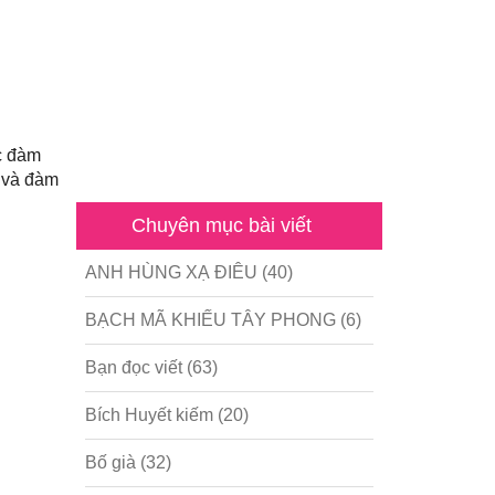
c đàm
g và đàm
Chuyên mục bài viết
ANH HÙNG XẠ ĐIÊU
(40)
BẠCH MÃ KHIẾU TÂY PHONG
(6)
Bạn đọc viết
(63)
Bích Huyết kiếm
(20)
Bố già
(32)