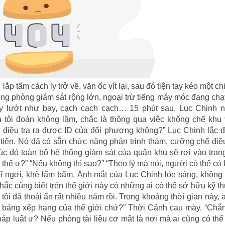
p tấm cách ly trở về, vặn ốc vít lại, sau đó tiện tay kéo một ch
ng phòng giám sát rộng lớn, ngoại trừ tiếng máy móc đang chạy
y lướt như bay, cạch cạch cạch… 15 phút sau, Lục Chinh nó
 tôi đoán không lầm, chắc là thông qua việc khống chế khu 
ể điều tra ra được ID của đối phương không?” Lục Chinh lắc 
 tiến. Nó đã có sẵn chức năng phản trinh thám, cưỡng chế điều
úc đó toàn bộ hệ thống giám sát của quân khu sẽ rơi vào trạng
g thế ư?” “Nếu không thì sao?” “Theo lý mà nói, người có thể có
ngợi, khẽ lẩm bẩm. Ánh mắt của Lục Chinh lóe sáng, không t
chắc cũng biết trên thế giới này có những ai có thể sở hữu kỹ th
ôi đã thoái ẩn rất nhiều năm rồi. Trong khoảng thời gian này, a
 bảng xếp hạng của thế giới chứ?” Thời Cảnh cau mày, “Chẳn
áp luật ư? Nếu phòng tài liệu cơ mật là nơi mà ai cũng có thể 