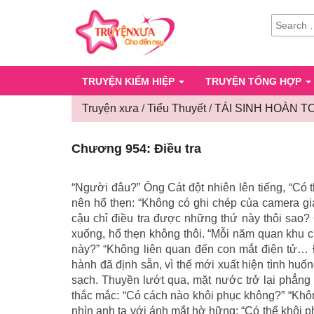
SEARCH
FOR:
TRUYỆN KIẾM HIỆP
TRUYỆN TỔNG HỢP
Truyện xưa
/
Tiểu Thuyết
/
TÁI SINH HOÀN T
Chương 954: Điều tra
“Người đâu?” Ông Cát đột nhiên lên tiếng, “Có 
nên hổ thẹn: “Không có ghi chép của camera giá
cậu chỉ điều tra được những thứ này thôi sao?
xuống, hổ thẹn không thôi. “Mỗi năm quan khu chi
này?” “Không liên quan đến con mắt điện tử… 
hành đã định sẵn, vì thế mới xuất hiện tình huốn
sạch. Thuyền lướt qua, mặt nước trở lại phẳng 
thắc mắc: “Có cách nào khôi phục không?” “Không
nhìn anh ta với ánh mắt hờ hững: “Có thể khôi p