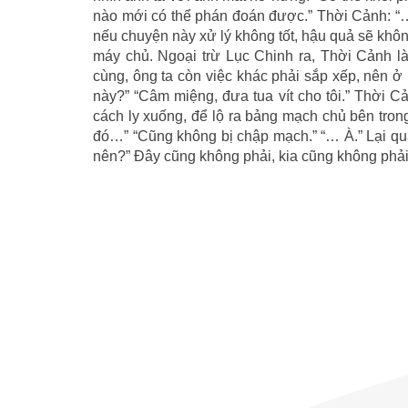
nào mới có thể phán đoán được.” Thời Cảnh: “…”
nếu chuyện này xử lý không tốt, hậu quả sẽ khôn
máy chủ. Ngoại trừ Lục Chinh ra, Thời Cảnh l
cùng, ông ta còn việc khác phải sắp xếp, nên ở l
này?” “Câm miệng, đưa tua vít cho tôi.” Thời C
cách ly xuống, để lộ ra bảng mạch chủ bên tron
đó…” “Cũng không bị chập mạch.” “… À.” Lại qua
nên?” Đây cũng không phải, kia cũng không phải