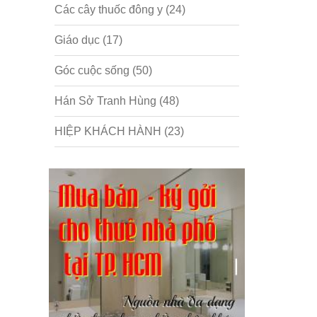
Các cây thuốc đông y
(24)
Giáo dục
(17)
Góc cuộc sống
(50)
Hán Sở Tranh Hùng
(48)
HIỆP KHÁCH HÀNH
(23)
Hồng lâu mộng
(124)
Kinh tế
(1)
Kỹ năng
(18)
Liên Thành quyết
(13)
LỘC ĐỈNH KÝ
(52)
Nước ngoài
(5)