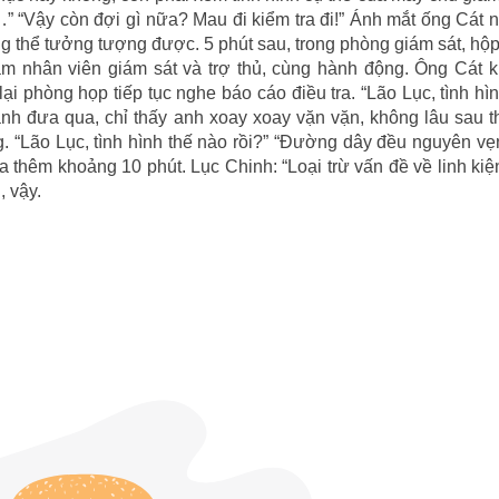
 “Vậy còn đợi gì nữa? Mau đi kiểm tra đi!” Ánh mắt ống Cát 
g thể tưởng tượng được. 5 phút sau, trong phòng giám sát, hộp
àm nhân viên giám sát và trợ thủ, cùng hành động. Ông Cát k
ại phòng họp tiếp tục nghe báo cáo điều tra. “Lão Lục, tình hìn
ảnh đưa qua, chỉ thấy anh xoay xoay vặn vặn, không lâu sau 
g. “Lão Lục, tình hình thế nào rồi?” “Đường dây đều nguyên vẹ
 thêm khoảng 10 phút. Lục Chinh: “Loại trừ vấn đề về linh kiệ
, vậy.