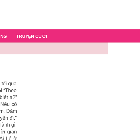
ỐNG
TRUYỆN CƯỜI
 tối qua
ói “Theo
biết à?”
” Nếu cố
tăm, Đàm
yện đi.”
lành gì,
hời gian
 Ái Lệ ở