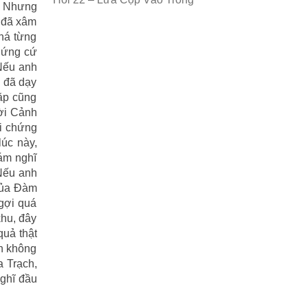
. Nhưng
g đã xâm
nhá từng
chứng cứ
“Nếu anh
ô đã dạy
Gặp cũng
hời Cảnh
ỏi chứng
lúc này,
ám nghĩ
Nếu anh
 của Đàm
ngợi quá
khu, đây
quả thật
ên không
a Trạch,
nghĩ đầu