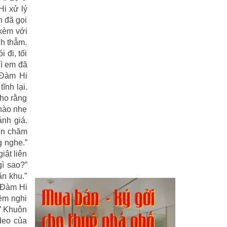
i xử lý
h đã gọi
kèm với
nh thẫm.
 đi, tối
hì em đã
 Đàm Hi
ĩnh lại.
cho rằng
phào nhẹ
ánh giá.
hìn chăm
g nghe.”
iật liên
gì sao?”
ân khu.”
 Đàm Hi
ềm nghi
.” Khuôn
ideo của