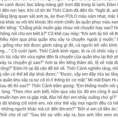
m canh được bọc bằng màng giữ tươi đặt trong tủ lạnh, Đàm H
 đến nơi hẹn. Khi cô tới thì Thời Cảnh đã đến rồi: “Ngồi đi, an
lẳng lặng quan sát anh ta, áo thun POLO màu xám nhạt, mặc 
trai khác so với khi khoác lên mình chiếc áo quân phục màu xa
ên tiếng: “Chẳng phải muốn gặp nhau nói chuyện hay sao? Nói
không nói cho em biết à?” Cô khẽ cau mày: “Khi anh ấy trở về t
“Chiều hôm qua phía quân khu xảy ra chuyện ngoài ý muốn.”
 giống như trút được gánh nặng gì đó, cả người trở nên bình t
ông…” Cô cười lạnh. Thời Cảnh kinh ngạc, té ra cô nhóc này 
ách lúc nãy khi vừa nghe đến là chuyện của quân khu lại thở 
y ra chuyện gì sao?” Anh ta lên tiếng thăm dò, lộ vẻ mặt đ
hông?” Đàm Hi lại đá vấn để trở về. Thời Cảnh nghiến răng, n
g vẫn có thể kể đại khái được.” “Được, vậy em đây rửa tai lắn
 quân khu xảy ra sự cố rò rỉ thông tin cơ mật.” Mí mặt Đàm Hi g
“Sau đó thì sao?” Thời Cảnh trầm giọng: “Em không muốn nói 
nh lùng. “Theo như anh biết, hôm qua vào lúc đó em cũng ở qu
 muốn hẹn em ra gặp mặt, đào hố đợi em nhảy xuống chứ gì?”
i đó không chỉ mình em, nói như thế vậy mọi người đều có hi
m những người khác mà cứ đến tìm em?” “Bởi vì em có tiền án
Nói cho rõ ra!” “Sau khi sự việc xảy ra, bọn anh liền xem v