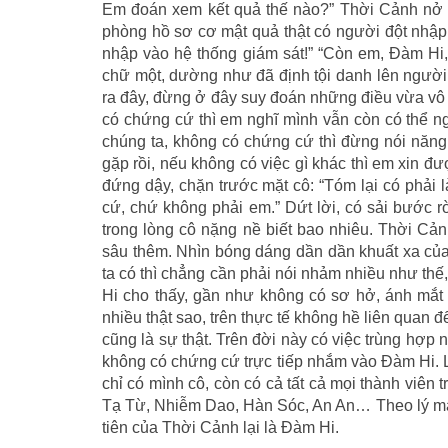
Em đoán xem kết quả thế nào?” Thời Cảnh nở m
phòng hồ sơ cơ mật quả thật có người đột nhập 
nhập vào hệ thống giám sát!” “Còn em, Đàm Hi,
chữ một, dường như đã định tội danh lên người
ra đây, đừng ở đây suy đoán những điều vừa vô 
có chứng cứ thì em nghĩ mình vẫn còn có thể ng
chúng ta, không có chứng cứ thì đừng nói năng 
gặp rồi, nếu không có việc gì khác thì em xin đ
đứng dậy, chặn trước mặt cô: “Tóm lại có phải 
cứ, chứ không phải em.” Dứt lời, có sải bước rờ
trong lòng cô nặng nề biết bao nhiêu. Thời C
sâu thêm. Nhìn bóng dáng dần dần khuất xa củ
ta có thì chẳng cần phải nói nhảm nhiều như thế
Hi cho thấy, gần như không có sơ hở, ánh mắt k
nhiều thật sao, trên thực tế không hề liên quan 
cũng là sự thật. Trên đời này có việc trùng hợp 
không có chứng cứ trực tiếp nhắm vào Đàm Hi. L
chỉ có mình cô, còn có cả tất cả mọi thành viê
Tạ Từ, Nhiễm Dao, Hàn Sóc, An An… Theo lý mà 
tiên của Thời Cảnh lại là Đàm Hi.