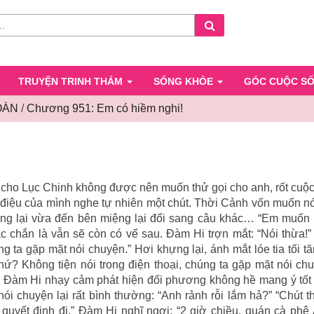
Search
TRUYỆN TRINH THÁM
SỐNG KHỎE
GÓC CUỘC S
OÀN
/
Chương 951: Em có hiềm nghi!
Chương
951:
Em
có
i cho Lục Chinh không được nên muốn thử gọi cho anh, rốt cuộc
hiềm
 điệu của mình nghe tự nhiên một chút. Thời Cảnh vốn muốn n
nghi!
hưng lại vừa đến bên miệng lại đổi sang câu khác… “Em muốn 
c chắn là vẫn sẽ còn có vế sau. Đàm Hi trợn mắt: “Nói thừa!
g ta gặp mặt nói chuyện.” Hơi khựng lại, ánh mắt lóe tia tối 
hứ? Không tiện nói trong điện thoại, chúng ta gặp mặt nói chu
, Đàm Hi nhạy cảm phát hiện đối phương không hề mang ý tốt 
 chuyện lại rất bình thường: “Anh rảnh rỗi lắm hả?” “Chút t
 quyết định đi.” Đàm Hi nghĩ ngợi: “2 giờ chiều, quán cà phê