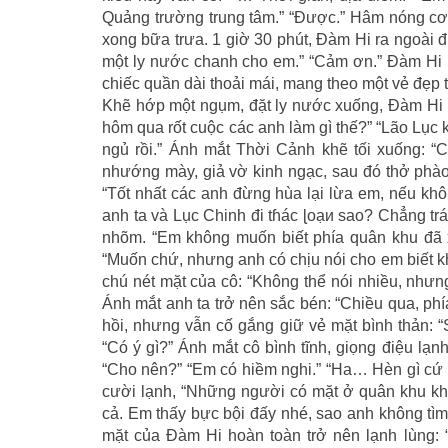
Quảng trường trung tâm.” “Được.” Hâm nóng cơ
xong bữa trưa. 1 giờ 30 phút, Đàm Hi ra ngoài đi
một ly nước chanh cho em.” “Cảm ơn.” Đàm Hi 
chiếc quần dài thoải mái, mang theo một vẻ đẹp 
Khẽ hớp một ngụm, đặt ly nước xuống, Đàm Hi l
hôm qua rốt cuộc các anh làm gì thế?” “Lão Lục 
ngủ rồi.” Ánh mắt Thời Cảnh khẽ tối xuống: 
nhướng mày, giả vờ kinh ngạc, sau đó thở phào,
“Tốt nhất các anh đừng hùa lại lừa em, nếu kh
anh ta và Lục Chinh đi tɦác ɭoạи sao? Chẳng tr
nhõm. “Em không muốn biết phía quân khu đã xả
“Muốn chứ, nhưng anh có chịu nói cho em biết k
chú nét mặt của cô: “Không thể nói nhiều, nhưn
Ánh mắt anh ta trở nên sắc bén: “Chiều qua, phía
hồi, nhưng vẫn cố gắng giữ vẻ mặt bình thản: 
“Có ý gì?” Ánh mắt cô bình tĩnh, giọng điệu lạ
“Cho nên?” “Em có hiềm nghi.” “Ha… Hèn gì cứ
cười lạnh, “Những người có mặt ở quân khu kh
cả. Em thấy bực bội đấy nhé, sao anh không tì
mặt của Đàm Hi hoàn toàn trở nên lạnh lùng: “