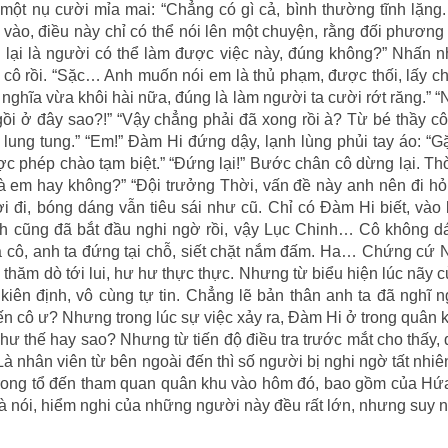
ột nụ cười mỉa mai: “Chẳng có gì cả, bình thường tĩnh lặng
vào, điều này chỉ có thể nói lên một chuyện, rằng đối phươn
 lại là người có thể làm được việc này, đúng không?” Nhấn 
 cô rồi. “Sặc… Anh muốn nói em là thủ phạm, được thối, lấy 
nghĩa vừa khôi hài nữa, đúng là làm người ta cười rớt răng.” 
ồi ở đây sao?!” “Vậy chẳng phải đã xong rồi à? Từ bé thầy c
lung tung.” “Em!” Đàm Hi đứng dậy, lạnh lùng phủi tay áo: “
ược phép chào tạm biệt.” “Đứng lại!” Bước chân cô dừng lại. T
là em hay không?” “Đội trưởng Thời, vấn đề này anh nên đi h
i đi, bóng dáng vẫn tiêu sái như cũ. Chỉ có Đàm Hi biết, vào 
ảnh cũng đã bắt đầu nghi ngờ rồi, vậy Lục Chinh… Cô không d
a cô, anh ta đứng tại chỗ, siết chặt nắm đấm. Ha… Chứng cứ 
, thăm dò tới lui, hư hư thực thực. Nhưng từ biểu hiện lúc nãy
iên định, vô cùng tự tin. Chẳng lẽ bản thân anh ta đã nghĩ 
đến cô ư? Nhưng trong lúc sự việc xảy ra, Đàm Hi ở trong quân 
như thế hay sao? Nhưng từ tiến độ điều tra trước mắt cho thấy, 
à nhân viên từ bên ngoài đến thì số người bị nghi ngờ tất nhi
n trong tổ đến tham quan quân khu vào hôm đó, bao gồm của Hứ
nói, hiểm nghi của những người này đều rất lớn, nhưng suy 