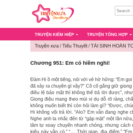
SEARCH
FOR:
TRUYỆN KIẾM HIỆP
TRUYỆN TỔNG HỢP
Truyện xưa
/
Tiểu Thuyết
/
TÁI SINH HOÀN T
Chương 951: Em có hiềm nghi!
Đàm Hi ồ một tiếng, nói với vẻ hờ hững: “Em gọ
đã xảy ra chuyện gì vậy?” Cô cố gắng giữ giọng
điều lệ bảo mật thì không thể trả lời được”, n
Giọng điệu mang theo mùi vị dụ dỗ rõ ràng, chắ
không muốn biết thì còn hỏi làm gì? “Được, chún
Hi không vội trả lời. “Alo? Em vẫn đang nghe c
Nghe anh ta nhắc đến từ “gặp mặt” một lần nữa
tâm tự xoay chuyển nhanh chóng, nhưng cách nói
kiểu này vẫn có.” “… Thời gian, địa điểm.” “Em