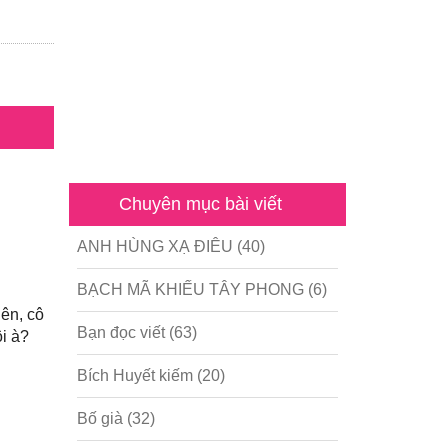
Chuyên mục bài viết
ANH HÙNG XẠ ĐIÊU
(40)
BẠCH MÃ KHIẾU TÂY PHONG
(6)
ên, cô
Bạn đọc viết
(63)
ôi à?
Bích Huyết kiếm
(20)
Bố già
(32)