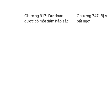
Chương 917: Dự đoán
Chương 747: Bị v
được có một đám háo sắc
bất ngờ
sắp đến chiến trường