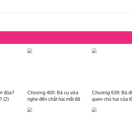
i đùa?
Chương 400: Bà cụ vừa
Chương 639: Bà đi
? (2)
nghe đến chắt hai mắt đã
quen chú hai của t
sáng bừng