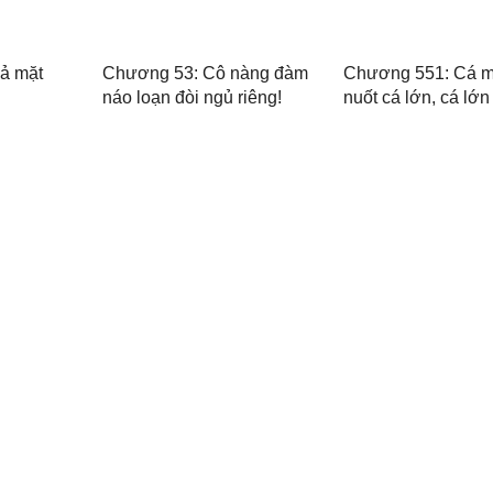
ả mặt
Chương 53: Cô nàng đàm
Chương 551: Cá 
náo loạn đòi ngủ riêng!
nuốt cá lớn, cá lớn
bé