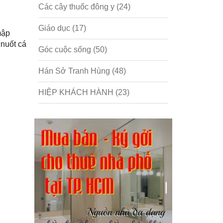
Các cây thuốc đông y
(24)
Giáo dục
(17)
mập
 nuốt cá
Góc cuộc sống
(50)
Hán Sở Tranh Hùng
(48)
HIỆP KHÁCH HÀNH
(23)
Hồng lâu mộng
(124)
Kinh tế
(1)
Kỹ năng
(18)
Liên Thành quyết
(13)
LỘC ĐỈNH KÝ
(52)
Nước ngoài
(5)