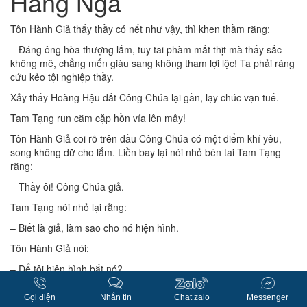
Hằng Nga
Ngọc
Thố
Tôn Hành Giả thấy thầy có nết như vậy, thì khen thầm rằng:
Thiên
– Ðáng ông hòa thượng lắm, tuy tai phàm mắt thịt mà thấy sắc
Bồng
không mê, chẳng mến giàu sang không tham lợi lộc! Ta phải ráng
nhớ
cứu kẻo tội nghiệp thầy.
tật,
níu
Xảy thấy Hoàng Hậu dắt Công Chúa lại gần, lạy chúc vạn tuế.
Hằng
Tam Tạng run cằm cặp hồn vía lên mây!
Nga
Tôn Hành Giả coi rõ trên đầu Công Chúa có một điểm khí yêu,
song không dữ cho lắm. Liền bay lại nói nhỏ bên tai Tam Tạng
rằng:
– Thầy ôi! Công Chúa giả.
Tam Tạng nói nhỏ lại rằng:
– Biết là giả, làm sao cho nó hiện hình.
Tôn Hành Giả nói:
– Ðể tôi hiện hình bắt nó?
Tam Tạng nói:
Gọi điện
Nhắn tin
Chat zalo
Messenger