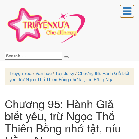
OÀNG GIA
Search
Search
for:
Truyện xưa
/
Văn học
/
Tây du ký
/
Chương 95: Hành Giả biết
yêu, trừ Ngọc Thố Thiên Bồng nhớ tật, níu Hằng Nga
Chương 95: Hành Giả
Chương
95:
biết yêu, trừ Ngọc Thố
Hành
Giả
Thiên Bồng nhớ tật, níu
biết
yêu,
trừ