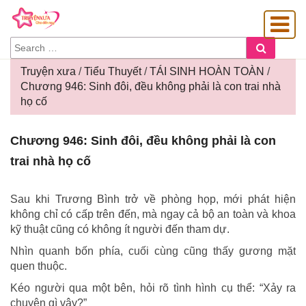
SEARCH
Search
FOR:
Truyện xưa
/
Tiểu Thuyết
/
TÁI SINH HOÀN TOÀN
/
Chương 946: Sinh đôi, đều không phải là con trai nhà
họ cố
OÀNG GIA
Chương
Chương 946: Sinh đôi, đều không phải là con
946:
trai nhà họ cố
Sinh
đôi,
đều
Sau khi Trương Bình trở về phòng họp, mới phát hiện
không
không chỉ có cấp trên đến, mà ngay cả bộ an toàn và khoa
phải
kỹ thuật cũng có không ít người đến tham dự.
là
Nhìn quanh bốn phía, cuối cùng cũng thấy gương mặt
con
quen thuộc.
trai
nhà
Kéo người qua một bên, hỏi rõ tình hình cụ thể: “Xảy ra
họ
chuyện gì vậy?”