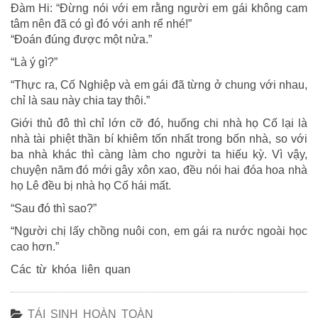
Đàm Hi: “Đừng nói với em rằng người em gái không cam
tâm nên đã có gì đó với anh rể nhé!”
“Đoán đúng được một nửa.”
“Là ý gì?”
“Thực ra, Cố Nghiệp và em gái đã từng ở chung với nhau,
chỉ là sau này chia tay thôi.”
Giới thủ đô thì chỉ lớn cỡ đó, huống chi nhà họ Cố lại là
nhà tài phiệt thần bí khiêm tốn nhất trong bốn nhà, so với
ba nhà khác thì càng làm cho người ta hiếu kỳ. Vì vậy,
chuyện năm đó mới gây xôn xao, đều nói hai đóa hoa nhà
họ Lê đều bị nhà họ Cố hái mất.
“Sau đó thì sao?”
“Người chị lấy chồng nuôi con, em gái ra nước ngoài học
cao hơn.”
Các từ khóa liên quan
TÁI SINH HOÀN TOÀN