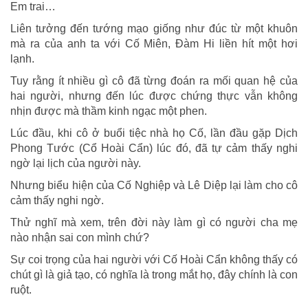
Em trai…
Liên tưởng đến tướng mạo giống như đúc từ một khuôn
mà ra của anh ta với Cố Miên, Đàm Hi liền hít một hơi
lạnh.
Tuy rằng ít nhiều gì cô đã từng đoán ra mối quan hệ của
hai người, nhưng đến lúc được chứng thực vẫn không
nhịn được mà thầm kinh ngạc một phen.
Lúc đầu, khi cô ở buổi tiệc nhà họ Cố, lần đầu gặp Dịch
Phong Tước (Cổ Hoài Cẩn) lúc đó, đã tự cảm thấy nghi
ngờ lại lịch của người này.
Nhưng biểu hiện của Cố Nghiệp và Lê Diệp lại làm cho cô
cảm thấy nghi ngờ.
Thử nghĩ mà xem, trên đời này làm gì có người cha mẹ
nào nhận sai con mình chứ?
Sự coi trọng của hai người với Cố Hoài Cẩn không thấy có
chút gì là giả tạo, có nghĩa là trong mắt họ, đây chính là con
ruột.