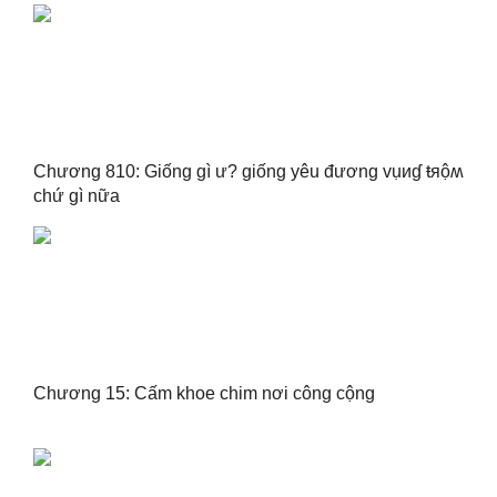
Chương 810: Giống gì ư? giống yêu đương vụиɠ ŧяộʍ
chứ gì nữa
Chương 15: Cấm khoe chim nơi công cộng