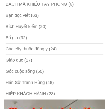
BẠCH MÃ KHIẾU TÂY PHONG
(6)
Bạn đọc viết
(63)
Bích Huyết kiếm
(20)
Bố già
(32)
Các cây thuốc đông y
(24)
Giáo dục
(17)
Góc cuộc sống
(50)
Hán Sở Tranh Hùng
(48)
HIỆP KHÁCH HÀNH
(23)
Hồng lâu mộng
(124)