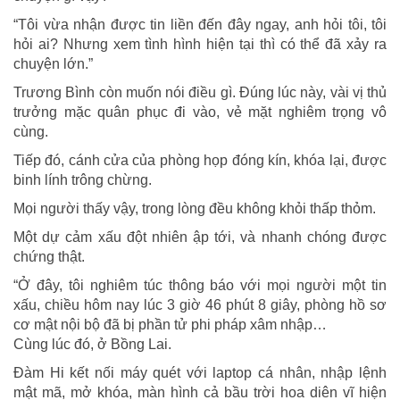
cố
“Tôi vừa nhận được tin liền đến đây ngay, anh hỏi tôi, tôi
hỏi ai? Nhưng xem tình hình hiện tại thì có thể đã xảy ra
chuyện lớn.”
Trương Bình còn muốn nói điều gì. Đúng lúc này, vài vị thủ
trưởng mặc quân phục đi vào, vẻ mặt nghiêm trọng vô
cùng.
Tiếp đó, cánh cửa của phòng họp đóng kín, khóa lại, được
binh lính trông chừng.
Mọi người thấy vậy, trong lòng đều không khỏi thấp thỏm.
Một dự cảm xấu đột nhiên ập tới, và nhanh chóng được
chứng thật.
“Ở đây, tôi nghiêm túc thông báo với mọi người một tin
xấu, chiều hôm nay lúc 3 giờ 46 phút 8 giây, phòng hồ sơ
cơ mật nội bộ đã bị phần tử phi pháp xâm nhập…
Cùng lúc đó, ở Bồng Lai.
Đàm Hi kết nối máy quét với laptop cá nhân, nhập lệnh
mật mã, mở khóa, màn hình cả bầu trời hoa diên vĩ hiện