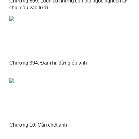
Chương 869: Luôn có những con thỏ ngốc nghếch tự
chui đầu vào lưới
Chương 394: Đàm hi, đừng ép anh
Chương 10: Cắn chết anh