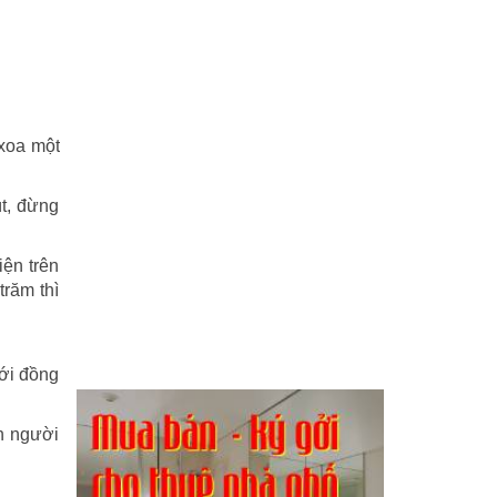
 xoa một
t, đừng
iện trên
trăm thì
với đồng
ến người