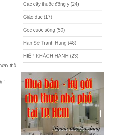
Các cây thuốc đông y
(24)
Giáo dục
(17)
Góc cuộc sống
(50)
Hán Sở Tranh Hùng
(48)
HIỆP KHÁCH HÀNH
(23)
 hơn thỏ
Hồng lâu mộng
(124)
i.”
Kinh tế
(1)
Kỹ năng
(18)
Liên Thành quyết
(13)
LỘC ĐỈNH KÝ
(52)
Nước ngoài
(5)