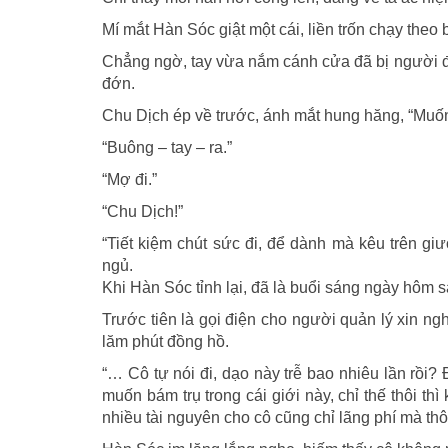
Mí mắt Hàn Sóc giật một cái, liền trốn chạy theo
Chẳng ngờ, tay vừa nắm cánh cửa đã bị người đà
đớn.
Chu Dịch ép về trước, ánh mắt hung hăng, “Mu
“Buông – tay – ra.”
“Mợ đi.”
“Chu Dịch!”
“Tiết kiệm chút sức đi, để dành mà kêu trên gi
ngủ.
Khi Hàn Sóc tỉnh lại, đã là buổi sáng ngày hôm s
Trước tiên là gọi điện cho người quản lý xin n
lăm phút đồng hồ.
“… Cô tự nói đi, dạo này trễ bao nhiêu lần rồi? 
muốn bám trụ trong cái giới này, chỉ thế thôi th
nhiều tài nguyên cho cô cũng chỉ lãng phí mà thôi