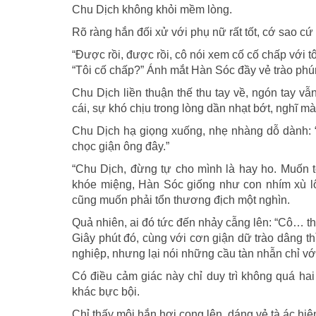
Chu Dịch không khỏi mềm lòng.
Rõ ràng hắn đối xử với phụ nữ rất tốt, cớ sao c
“Được rồi, được rồi, cô nói xem cố cố chấp với t
“Tôi cố chấp?” Ánh mắt Hàn Sóc đầy vẻ trào phú
Chu Dịch liền thuận thế thu tay về, ngón tay 
cái, sự khó chịu trong lòng dần nhạt bớt, nghĩ m
Chu Dịch hạ giọng xuống, nhẹ nhàng dỗ dành: 
chọc giận ông đây.”
“Chu Dịch, đừng tự cho mình là hay ho. Muốn t
khóe miệng, Hàn Sóc giống như con nhím xù lôn
cũng muốn phải tổn thương địch một nghìn.
Quả nhiên, ai đó tức đến nhảy cẫng lên: “Cô… thật
Giây phút đó, cùng với cơn giận dữ trào dâng th
nghiệp, nhưng lại nói những cầu tàn nhẫn chỉ vớ
Có điều cảm giác này chỉ duy trì không quá hai
khác bực bội.
Chỉ thấy môi hắn hơi cong lên, dáng vẻ tà ác hiện