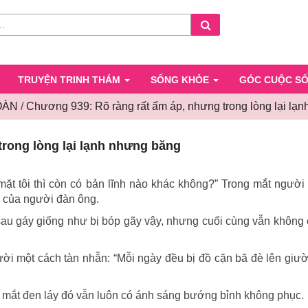
Search
TRUYỆN TRINH THÁM
SỐNG KHỎE
GÓC CUỘC S
OÀN
/
Chương 939: Rõ ràng rất ấm áp, nhưng trong lòng lại lạ
Chương
rong lòng lại lạnh nhưng băng
939:
Rõ
ràng
mặt tôi thì còn có bản lĩnh nào khác không?” Trong mắt người
rất
ữ của người đàn ông.
ấm
y sau gáy giống như bị bóp gãy vậy, nhưng cuối cùng vẫn không 
áp,
nhưng
trong
cười một cách tàn nhẫn: “Mỗi ngày đều bị đồ cặn bã đè lên giư
lòng
lại
i mắt đen láy đó vẫn luôn có ánh sáng bướng bỉnh không phục.
lạnh