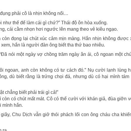
nhưng
băng
ứ đụng phải cô là nhịn không nổi…
ôi như thế để làm cái gì chứ?” Thái độ ôn hòa xuống.
ng, cái cằm nhọn hơi ngước lên mang theo vẻ kiêu ngạo.
vẫn còn đọng lại chút xúc cảm mịn màng. Hắn nhịn không được
à xem, hắn là người đàn ông biết tha thứ bao nhiêu.
“Đã nói một ngày vợ chồng trăm ngày ân ái, cô ngoan một chú
ôi ngoan, anh còn không có tư cách đó.” Nụ cười lạnh lùng h
g, dù biết rằng là trứng chọi đá, nhưng dù có hại mình tám 
 chẳng biết phải trái gì cả!”
ì còn có chút mất mát. Cô có thể cười với khán giả, đùa giỡn 
i mình hắn.
 giây, Chu Dịch vẫn giở thói phách lối con ông cháu cha khi
 ra.