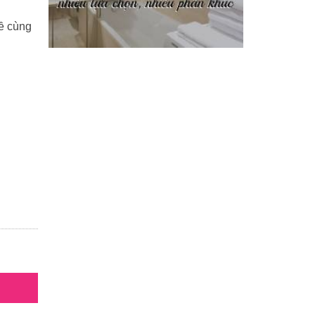
về cùng
Phi Hồ ngoại truyện
(21)
Phong thần diễn nghĩa
(100)
Sống khỏe
(7)
TÁI SINH HOÀN TOÀN
(1.130)
Tam quốc diễn nghĩa
(126)
Tây du ký
(100)
THẦN ĐIÊU ĐẠI HIỆP
(40)
THIÊN LONG BÁT BỘ
(51)
THƯ KIẾM ÂN CỪU LỤC
(24)
Thủy hử
(70)