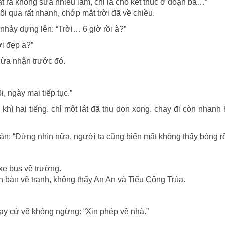
t ra không sửa nhiều lắm, chỉ là chỗ kết thúc ở đoạn ba…”
i qua rất nhanh, chớp mắt trời đã về chiều.
nhảy dựng lên: “Trời… 6 giờ rồi à?”
i đẹp a?”
hừa nhận trước đó.
, ngày mai tiếp tục.”
khì hai tiếng, chỉ một lát đã thu dọn xong, chạy đi còn nhanh
n: “Đừng nhìn nữa, người ta cũng biến mất không thấy bóng rồ
 xe bus về trường.
n bàn vẽ tranh, không thấy An An và Tiểu Công Trúa.
ay cứ vẽ không ngừng: “Xin phép về nhà.”