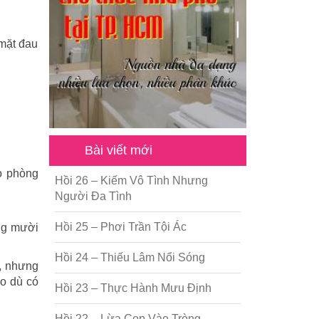
 mặt đau
Bài viết mới
ào phòng
Hồi 26 – Kiếm Vô Tình Nhưng
Người Đa Tình
Hồi 25 – Phơi Trần Tội Ác
ững mười
Hồi 24 – Thiếu Lâm Nổi Sóng
ổ, nhưng
ho dù có
Hồi 23 – Thực Hành Mưu Định
Hồi 22 – Lừa Cọp Vào Tròng