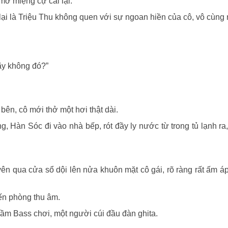
mở miệng cự cãi lại.
i là Triệu Thu không quen với sự ngoan hiền của cô, vô cùng 
nãy không đó?”
bên, cô mới thở một hơi thật dài.
 Hàn Sóc đi vào nhà bếp, rót đầy ly nước từ trong tủ lạnh ra
ên qua cửa sổ dội lên nửa khuôn mặt cô gái, rõ ràng rất ấm 
ến phòng thu âm.
ầm Bass chơi, một người cúi đầu đàn ghita.