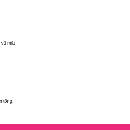
Tiểu Lý Phi Đao
(27)
TIẾU NGẠO GIANG HỒ
(162)
Tiểu Thuyết
(1)
 vũ mất
Truyện cười
(88)
Truyện kiếm hiệp
(1)
Truyện ngắn
(25)
Truyện tổng hợp
(57)
Tuyết sơn phi hồ
(11)
 tổng,
Văn học
(2)
Video
(2)