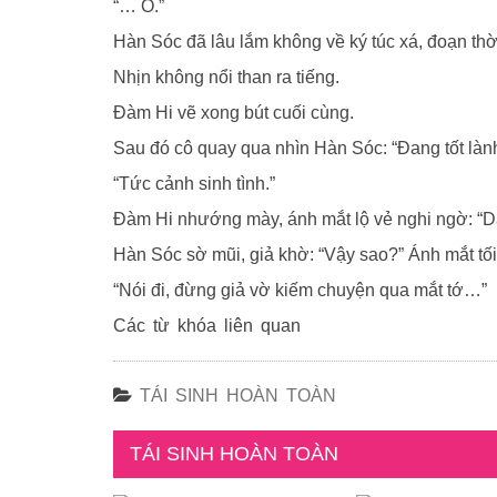
“… Ồ.”
Hàn Sóc đã lâu lắm không về ký túc xá, đoạn thờ
Nhịn không nổi than ra tiếng.
Đàm Hi vẽ xong bút cuối cùng.
Sau đó cô quay qua nhìn Hàn Sóc: “Đang tốt lành
“Tức cảnh sinh tình.”
Đàm Hi nhướng mày, ánh mắt lộ vẻ nghi ngờ: “Dạ
Hàn Sóc sờ mũi, giả khờ: “Vậy sao?” Ánh mắt tố
“Nói đi, đừng giả vờ kiếm chuyện qua mắt tớ…”
Các từ khóa liên quan
TÁI SINH HOÀN TOÀN
TÁI SINH HOÀN TOÀN