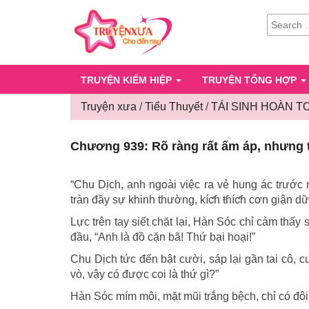
SEARCH
FOR:
TRUYỆN KIẾM HIỆP
TRUYỆN TỔNG HỢP
Truyện xưa
/
Tiểu Thuyết
/
TÁI SINH HOÀN T
Chương 939: Rõ ràng rất ấm áp, nhưng t
“Chu Dịch, anh ngoài việc ra vẻ hung ác trước 
tràn đầy sự khinh thường, kíƈɦ ŧɦíƈɦ cơn giận d
Lực trên tay siết chặt lại, Hàn Sóc chỉ cảm thấ
đầu, “Anh là đồ cặn bã! Thứ bại hoại!”
Chu Dịch tức đến bật cười, sáp lại gần tai cô, 
vò, vậy có được coi là thứ gì?”
Hàn Sóc mím môi, mặt mũi trắng bệch, chỉ có đô