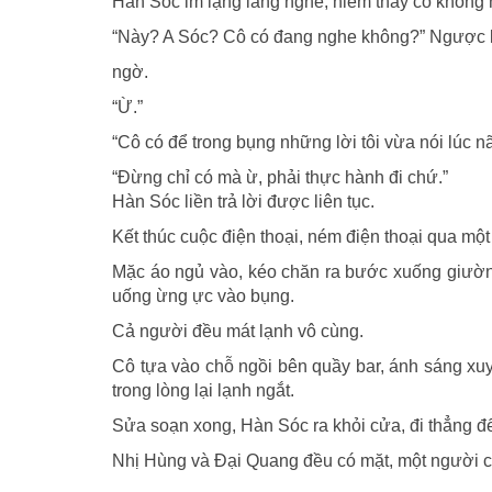
Hàn Sóc im lặng lắng nghe, hiếm thấy cô không 
“Này? A Sóc? Cô có đang nghe không?” Ngược lạ
ngờ.
“Ừ.”
“Cô có để trong bụng những lời tôi vừa nói lúc 
“Đừng chỉ có mà ừ, phải thực hành đi chứ.”
Hàn Sóc liền trả lời được liên tục.
Kết thúc cuộc điện thoại, ném điện thoại qua một 
Mặc áo ngủ vào, kéo chăn ra bước xuống giường,
uống ừng ực vào bụng.
Cả người đều mát lạnh vô cùng.
Cô tựa vào chỗ ngồi bên quầy bar, ánh sáng xuy
trong lòng lại lạnh ngắt.
Sửa soạn xong, Hàn Sóc ra khỏi cửa, đi thẳng đ
Nhị Hùng và Đại Quang đều có mặt, một người c