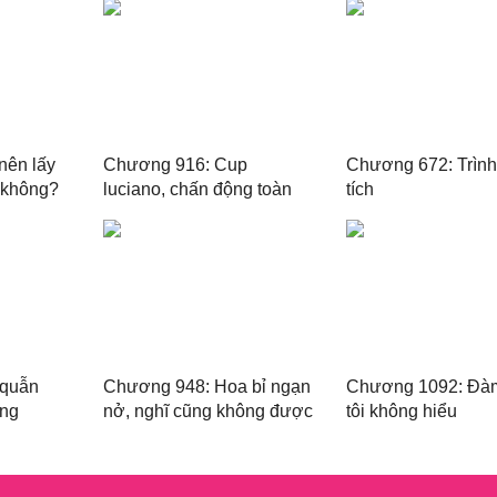
nên lấy
Chương 916: Cup
Chương 672: Trình
 không?
luciano, chấn động toàn
tích
trường
 quẫn
Chương 948: Hoa bỉ ngạn
Chương 1092: Đàm
ơng
nở, nghĩ cũng không được
tôi không hiểu
nghĩ