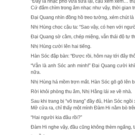
“Đây là nhạc phổ vừa sửa lại, cậu xem xem… thậ
Cứ đắm chìm trong âm nhạc như vậy, thời gian trô
Đại Quang nhìn đồng hồ treo tường, xém chút là 
Nhị Hùng chọc cậu ta: “Sao vậy, có hẹn với ngườ
Đại Quang sờ cằm, chép miệng, vẫn thái độ tự t
Nhị Hùng cười lên hai tiếng.
Hàn Sóc đập bàn: “Được rồi, hôm nay tới đây thôi
“Vẫn là anh Sóc anh minh!” Đại Quang cười khì 
nữa.
Nhị Hùng há mồm trợn mắt. Hàn Sóc gõ gõ lên bà
Rời khỏi phòng thu âm, Nhị Hằng lái xe về nhà.
Sau khi trang bị “võ trang” đầy đủ, Hàn Sóc ngồi
Mở cửa ra, chỉ thấy một mình Đàm Hi nằm bò trê
“Hai người kia đâu rồi?”
Đàm Hi nghe vậy, đầu cũng không thèm ngẩng, t