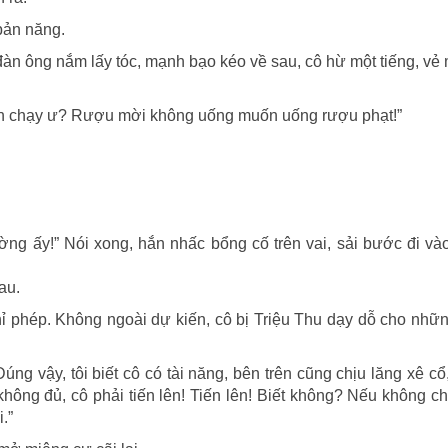
 bản năng.
n ông nắm lấy tóc, mạnh bạo kéo về sau, cô hừ một tiếng, vẻ
ốn chạy ư? Rượu mời không uống muốn uống rượu phạt!”
ường ấy!” Nói xong, hắn nhấc bổng cố trên vai, sải bước đi v
au.
ghỉ phép. Không ngoài dự kiến, cô bị Triệu Thu dạy dỗ cho nh
Đúng vậy, tôi biết cô có tài năng, bên trên cũng chịu lăng xê c
ì không đủ, cô phải tiến lên! Tiến lên! Biết không? Nếu không c
.”