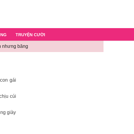
ỐNG
TRUYỆN CƯỜI
nh nhưng băng
 con gái
chịu cúi
ờng giày