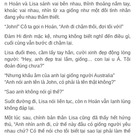
n Hoán và Lisa sánh vai bên nhau, thỉnh thoảng nắm tay,
khoác vai nhau, nhìn từ xa giống như một đôi tình nhân
đang yêu nhau thắm thiết.
“John!” Cô ta gọi n Hoán, “Anh đi chậm thôi, đợi tôi với!”
Đàm Hi định mặc kệ, nhưng không biết nghĩ đến điều gì,
cuối cùng vẫn bước đi chậm lại.
Lisa đuổi theo, cầm lấy tay hắn, cười xinh đẹp động lòng
người: “Hey, anh đẹp trai lắm, giống… con lai u Á. Tôi
đoán đúng chưa?”
“Nhưng khẩu âm của anh lại giống người Australia”
“Anh nói anh tên là John, có phải là tên thật không?”
“Sao anh không nói gì thế?”
Suốt đường đi, Lisa nói liên tục, còn n Hoán vẫn lạnh lùng
không đáp lại.
Một lúc sau, chính bản thân Lisa cũng đã thấy hết hứng
thú, “Anh nhìn anh đi, cứ thế này đâu có giống người yêu
nhau chứ? Có thể nói cho tôi biết tại sao lại phải làm thế