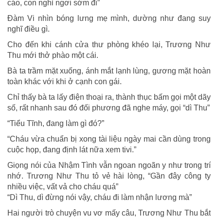
cáo, con nghỉ ngơi sớm đi”
Đàm Vi nhìn bóng lưng mẹ mình, dường như đang suy
nghĩ điều gì.
Cho đến khi cánh cửa thư phòng khéo lại, Trương Như
Thu mới thở phào một cái.
Bà ta trầm mặt xuống, ánh mắt lạnh lùng, gương mặt hoàn
toàn khác với khi ở cạnh con gái.
Chỉ thấy bà ta lấy điện thoại ra, thành thục bấm gọi một dãy
số, rất nhanh sau đó đối phương đã nghe máy, gọi “dì Thu”
“Tiểu Tĩnh, đang làm gì đó?”
“Cháu vừa chuẩn bị xong tài liệu ngày mai cần dùng trong
cuộc họp, đang định lát nữa xem tivi.”
Giọng nói của Nhậm Tình vẫn ngoan ngoãn y như trong trí
nhớ. Trương Như Thu tỏ vẻ hài lòng, “Gần đây công ty
nhiều việc, vất vả cho cháu quá”
“Dì Thu, dì đừng nói vậy, cháu đi làm nhận lương mà”
Hai người trò chuyện vu vơ mấy câu, Trương Như Thu bắt