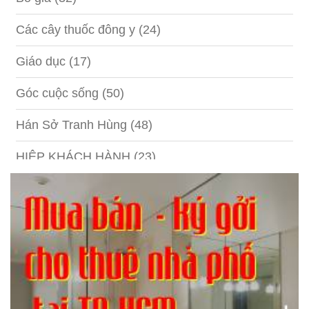
Các cây thuốc đông y
(24)
Giáo dục
(17)
Góc cuộc sống
(50)
Hán Sở Tranh Hùng
(48)
HIỆP KHÁCH HÀNH
(23)
Hồng lâu mộng
(124)
Kinh tế
(1)
Kỹ năng
(18)
Liên Thành quyết
(13)