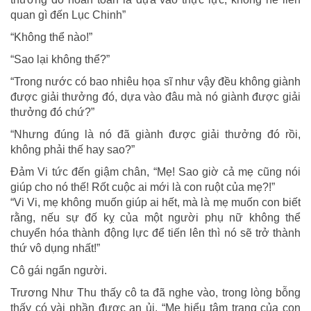
quan gì đến Lục Chinh”
“Không thể nào!”
“Sao lại không thể?”
“Trong nước có bao nhiêu họa sĩ như vậy đều không giành
được giải thưởng đó, dựa vào đâu mà nó giành được giải
thưởng đó chứ?”
“Nhưng đúng là nó đã giành được giải thưởng đó rồi,
không phải thế hay sao?”
Đảm Vi tức đến giậm chân, “Mẹ! Sao giờ cả mẹ cũng nói
giúp cho nó thế! Rốt cuộc ai mới là con ruột của mẹ?!”
“Vi Vi, mẹ không muốn giúp ai hết, mà là mẹ muốn con biết
rằng, nếu sự đố kỵ của một người phụ nữ không thể
chuyển hóa thành động lực để tiến lên thì nó sẽ trở thành
thứ vô dụng nhất!”
Cô gái ngẩn người.
Trương Như Thu thấy cô ta đã nghe vào, trong lòng bỗng
thấy có vài phần được an ủi, “Mẹ hiểu tâm trạng của con