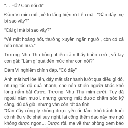
“… Hả? Con nói đi”
Đàm Vi mím môi, vẻ lo lắng hiện rõ trên mặt: “Gần đây mẹ
bị sao vậy?”
“Cái gì mà bị sao vậy?”
“Vẻ mặt hoảng hốt, thường xuyên ngẩn người, còn có cả
nếp nhăn nữa.”
Trương Như Thu bỗng nhiên cảm thấy buồn cười, vỗ tay
con gái: “Làm gì quá đến mức như con nói?”
Đàm Vị nghiêm chỉnh đáp, “Có đấy”
Ánh mắt hơi lóe lên, đáy mắt rất nhanh lướt qua điều gì đó,
nhưng tốc độ quá nhanh, cho nên khiến người khác khó
lòng nắm bắt được. Trương Như Thu mỉm cười. Tuy đã
ngoài năm mươi, nhưng gương mặt được chăm sóc kỹ
càng, dù đã già, nhưng vẫn còn rất đa tình.
“Gần đây công ty không được yên ổn lắm, khó tránh khỏi
có nhiều việc phải suy nghĩ, lại cộng thêm dạo này mẹ ngủ
không được ngon… Được rồi, mẹ về thư phòng xem báo