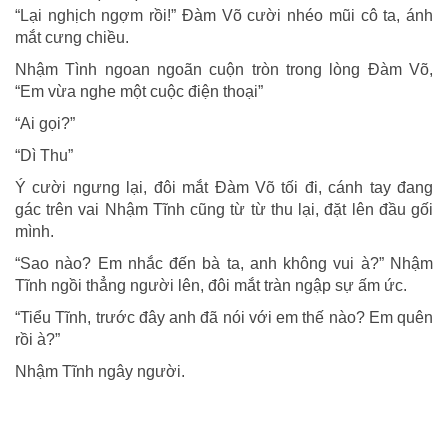
“Lại nghịch ngợm rồi!” Đàm Võ cười nhéo mũi cô ta, ánh
mắt cưng chiều.
Nhậm Tình ngoan ngoãn cuộn tròn trong lòng Đàm Võ,
“Em vừa nghe một cuộc điện thoại”
“Ai gọi?”
“Dì Thu”
Ý cười ngưng lại, đôi mắt Đàm Võ tối đi, cánh tay đang
gác trên vai Nhậm Tĩnh cũng từ từ thu lại, đặt lên đầu gối
mình.
“Sao nào? Em nhắc đến bà ta, anh không vui à?” Nhậm
Tĩnh ngồi thẳng người lên, đôi mắt tràn ngập sự ấm ức.
“Tiểu Tĩnh, trước đây anh đã nói với em thế nào? Em quên
rồi à?”
Nhậm Tĩnh ngây người.