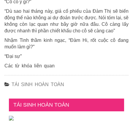
“Cô có ý gì?”
“Dù sao hai tháng này, giá cổ phiếu của Đàm Thị sẽ biến
động thế nào không ai dự đoán trước được. Nói tóm lại, sẽ
không còn lạc quan như bây giờ nữa đâu. Cô càng lấy
được nhanh thì phần chiết khấu cho cô sẽ càng cao”
Nhậm Tinh thầm kinh ngạc, “Đàm Hi, rốt cuộc cô đang
muốn làm gì?”
“Đại sự”
Các từ khóa liên quan
TÁI SINH HOÀN TOÀN
TÁI SINH HOÀN TOÀN