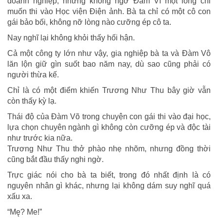
doanh nghiệp, nhưng không ngờ Đàm Vĩ một lòng chỉ
muốn thi vào Học viện Điện ảnh. Bà ta chỉ có một cô con
gái bảo bối, không nỡ lòng nào cưỡng ép cô ta.
Nay nghĩ lại không khỏi thấy hối hận.
Cả một công ty lớn như vậy, gia nghiệp bà ta và Đàm Vô
lăn lộn giữ gìn suốt bao năm nay, dù sao cũng phải có
người thừa kế.
Chỉ là có một điểm khiến Trương Như Thu bây giờ vẫn
còn thấy kỳ lạ.
Thái độ của Đàm Võ trong chuyện con gái thi vào đại học,
lựa chọn chuyên ngành gì không còn cưỡng ép và độc tài
như trước kia nữa.
Trương Như Thu thở phào nhẹ nhõm, nhưng đồng thời
cũng bắt đầu thấy nghi ngờ.
Trực giác nói cho bà ta biết, trong đó nhất định là có
nguyên nhân gì khác, nhưng lại không dám suy nghĩ quá
xấu xa.
“Mę? Me!”