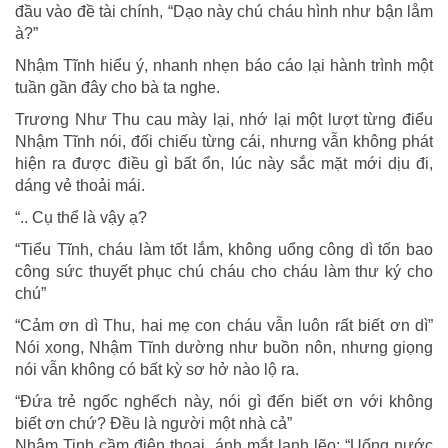
đầu vào đề tài chính, “Dạo này chú cháu hình như bận låm
à?”
Nhậm Tĩnh hiểu ý, nhanh nhẹn báo cáo lại hành trình một
tuần gần đây cho bà ta nghe.
Trương Như Thu cau mày lại, nhớ lại một lượt từng điểu
Nhậm Tĩnh nói, đối chiếu từng cái, nhưng vẫn không phát
hiện ra được điều gì bất ổn, lúc này sắc mặt mới dịu đi,
dáng vẻ thoải mái.
“.. Cụ thể là vậy ạ?
“Tiểu Tĩnh, cháu làm tốt lắm, không uổng công dì tốn bao
công sức thuyết phục chú cháu cho cháu làm thư ký cho
chú”
“Cảm ơn dì Thu, hai mẹ con cháu vẫn luôn rất biết ơn dì”
Nói xong, Nhậm Tĩnh dường như buồn nôn, nhưng giọng
nói vẫn không có bất kỳ sơ hở nào lộ ra.
“Đứa trẻ ngốc nghếch này, nói gì đến biết ơn với không
biết ơn chứ? Đều là người một nhà cả”
Nhậm Tinh cầm điện thoại, ánh mắt lạnh lẽo: “Uống nước