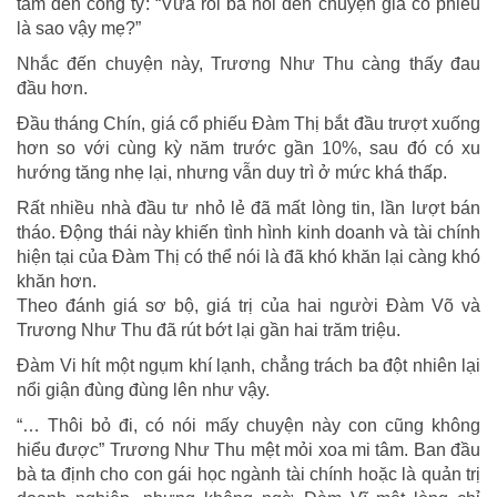
tâm đến công ty: “Vừa rồi ba nói đến chuyện giá cổ phiếu
là sao vậy mẹ?”
Nhắc đến chuyện này, Trương Như Thu càng thấy đau
đầu hơn.
Đầu tháng Chín, giá cổ phiếu Đàm Thị bắt đầu trượt xuống
hơn so với cùng kỳ năm trước gần 10%, sau đó có xu
hướng tăng nhẹ lại, nhưng vẫn duy trì ở mức khá thấp.
Rất nhiều nhà đầu tư nhỏ lẻ đã mất lòng tin, lần lượt bán
tháo. Động thái này khiến tình hình kinh doanh và tài chính
hiện tại của Đàm Thị có thể nói là đã khó khăn lại càng khó
khăn hơn.
Theo đánh giá sơ bộ, giá trị của hai người Đàm Võ và
Trương Như Thu đã rút bớt lại gần hai trăm triệu.
Đàm Vi hít một ngụm khí lạnh, chẳng trách ba đột nhiên lại
nổi giận đùng đùng lên như vậy.
“… Thôi bỏ đi, có nói mấy chuyện này con cũng không
hiểu được” Trương Như Thu mệt mỏi xoa mi tâm. Ban đầu
bà ta định cho con gái học ngành tài chính hoặc là quản trị