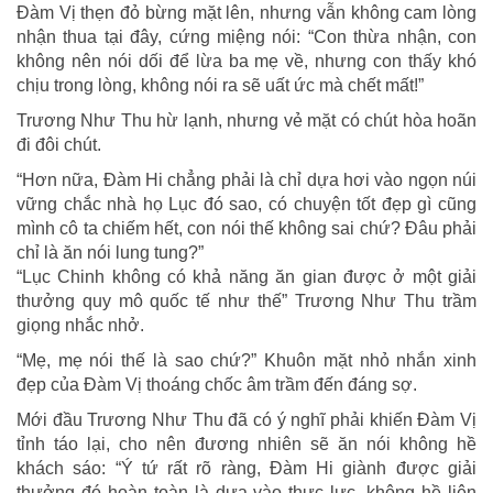
Đàm Vị thẹn đỏ bừng mặt lên, nhưng vẫn không cam lòng
nhận thua tại đây, cứng miệng nói: “Con thừa nhận, con
không nên nói dối để lừa ba mẹ về, nhưng con thấy khó
chịu trong lòng, không nói ra sẽ uất ức mà chết mất!”
Trương Như Thu hừ lạnh, nhưng vẻ mặt có chút hòa hoãn
đi đôi chút.
“Hơn nữa, Đàm Hi chẳng phải là chỉ dựa hơi vào ngọn núi
vững chắc nhà họ Lục đó sao, có chuyện tốt đẹp gì cũng
mình cô ta chiếm hết, con nói thế không sai chứ? Đâu phải
chỉ là ăn nói lung tung?”
“Lục Chinh không có khả năng ăn gian được ở một giải
thưởng quy mô quốc tế như thế” Trương Như Thu trầm
giọng nhắc nhở.
“Mẹ, mẹ nói thế là sao chứ?” Khuôn mặt nhỏ nhắn xinh
đẹp của Đàm Vị thoáng chốc âm trầm đến đáng sợ.
Mới đầu Trương Như Thu đã có ý nghĩ phải khiến Đàm Vị
tỉnh táo lại, cho nên đương nhiên sẽ ăn nói không hề
khách sáo: “Ý tứ rất rõ ràng, Đàm Hi giành được giải
thưởng đó hoàn toàn là dựa vào thực lực, không hề liên