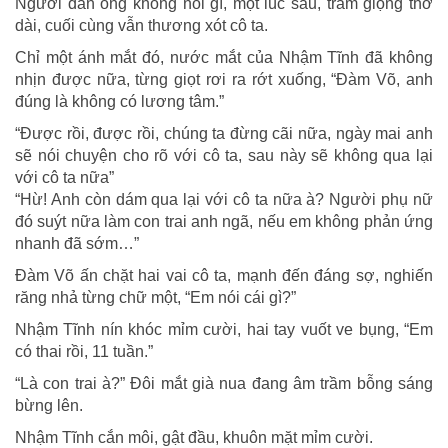
Người đàn ông không nói gì, một lúc sau, trầm giọng thở
dài, cuối cùng vẫn thương xót cô ta.
Chỉ một ánh mắt đó, nước mắt của Nhậm Tĩnh đã không
nhịn được nữa, từng giọt rơi ra rớt xuống, “Đàm Võ, anh
đúng là không có lương tâm.”
“Được rồi, được rồi, chúng ta đừng cãi nữa, ngày mai anh
sẽ nói chuyện cho rõ với cô ta, sau này sẽ không qua lại
với cô ta nữa”
“Hừ! Anh còn dám qua lại với cô ta nữa à? Người phụ nữ
đó suýt nữa làm con trai anh ngã, nếu em không phản ứng
nhanh đã sớm…”
Đàm Võ ấn chặt hai vai cô ta, mạnh đến đáng sợ, nghiến
răng nhả từng chữ một, “Em nói cái gì?”
Nhậm Tĩnh nín khóc mỉm cười, hai tay vuốt ve bụng, “Em
có thai rồi, 11 tuần.”
“Là con trai à?” Đôi mắt già nua đang âm trầm bỗng sáng
bừng lên.
Nhậm Tĩnh cắn môi, gật đầu, khuôn mặt mỉm cười.