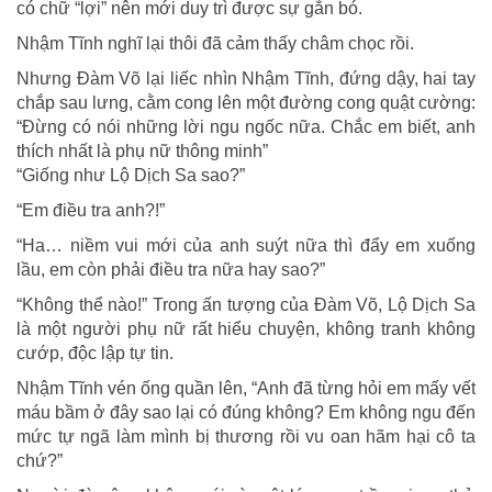
có chữ “lợi” nên mới duy trì được sự gắn bó.
Nhậm Tĩnh nghĩ lại thôi đã cảm thấy châm chọc rồi.
Nhưng Đàm Võ lại liếc nhìn Nhậm Tĩnh, đứng dậy, hai tay
chắp sau lưng, cằm cong lên một đường cong quật cường:
“Đừng có nói những lời ngu ngốc nữa. Chắc em biết, anh
thích nhất là phụ nữ thông minh”
“Giống như Lộ Dịch Sa sao?”
“Em điều tra anh?!”
“Ha… niềm vui mới của anh suýt nữa thì đẩy em xuống
lầu, em còn phải điều tra nữa hay sao?”
“Không thể nào!” Trong ấn tượng của Đàm Võ, Lộ Dịch Sa
là một người phụ nữ rất hiểu chuyện, không tranh không
cướp, độc lập tự tin.
Nhậm Tĩnh vén ống quần lên, “Anh đã từng hỏi em mấy vết
máu bầm ở đây sao lại có đúng không? Em không ngu đến
mức tự ngã làm mình bị thương rồi vu oan hãm hại cô ta
chứ?”