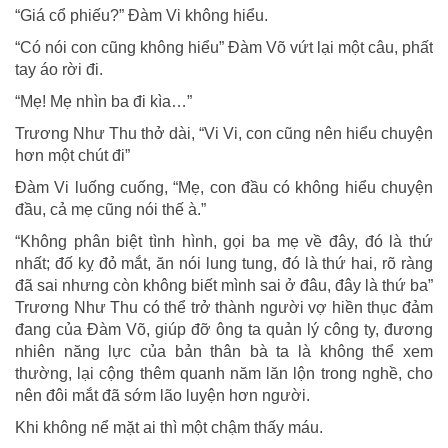
“Giá cổ phiếu?” Đàm Vi không hiểu.
“Có nói con cũng không hiểu” Đàm Võ vứt lại một câu, phất
tay áo rời đi.
“Mẹ! Mẹ nhìn ba đi kìa…”
Trương Như Thu thở dài, “Vi Vi, con cũng nên hiểu chuyện
hơn một chút đi”
Đàm Vi luống cuống, “Mẹ, con đầu có không hiểu chuyện
đầu, cả mẹ cũng nói thế à.”
“Không phân biệt tình hình, gọi ba mẹ về đây, đó là thứ
nhất; đố kỵ đỏ mắt, ăn nói lung tung, đó là thứ hai, rõ ràng
đã sai nhưng còn không biết mình sai ở đâu, đây là thứ ba”
Trương Như Thu có thể trở thành người vợ hiền thục đảm
đang của Đàm Võ, giúp đỡ ông ta quản lý công ty, đương
nhiên năng lực của bản thân bà ta là không thể xem
thường, lại cộng thêm quanh năm lăn lộn trong nghề, cho
nên đôi mắt đã sớm lão luyện hơn người.
Khi không nể mặt ai thì một chậm thấy máu.