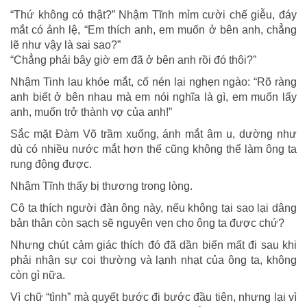
“Thứ không có thật?” Nhậm Tĩnh mỉm cười chế giễu, đáy
mắt có ảnh lệ, “Em thích anh, em muốn ở bên anh, chẳng
lẽ như vậy là sai sao?”
“Chẳng phải bây giờ em đã ở bên anh rồi đó thôi?”
Nhậm Tinh lau khóe mắt, cố nén lại nghẹn ngào: “Rõ ràng
anh biết ở bên nhau mà em nói nghĩa là gì, em muốn lấy
anh, muốn trở thành vợ của anh!”
Sắc mặt Đàm Võ trầm xuống, ánh mắt âm u, dường như
dù có nhiều nước mắt hơn thế cũng không thể làm ông ta
rung động được.
Nhậm Tĩnh thấy bị thương trong lòng.
Cô ta thích người đàn ông này, nếu không tại sao lại dâng
bản thân còn sạch sẽ nguyên vẹn cho ông ta được chứ?
Nhưng chút cảm giác thích đó đã dần biến mất đi sau khi
phải nhận sự coi thường và lạnh nhạt của ông ta, không
còn gì nữa.
Vì chữ “tình” mà quyết bước đi bước đầu tiên, nhưng lại vì