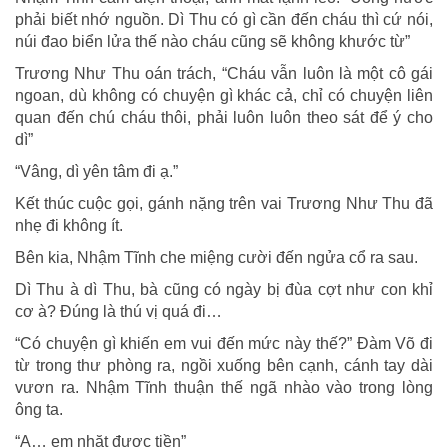
phải biết nhớ nguồn. Dì Thu có gì cần đến cháu thì cứ nói,
núi đao biển lửa thế nào cháu cũng sẽ không khước từ”
Trương Như Thu oán trách, “Cháu vẫn luôn là một cô gái
ngoan, dù không có chuyện gì khác cả, chỉ có chuyện liên
quan đến chú cháu thôi, phải luôn luôn theo sát để ý cho
dì”
“Vâng, dì yên tâm đi ạ.”
Kết thúc cuộc gọi, gánh nặng trên vai Trương Như Thu đã
nhẹ đi không ít.
Bên kia, Nhậm Tĩnh che miệng cười đến ngửa cổ ra sau.
Dì Thu à dì Thu, bà cũng có ngày bị đùa cợt như con khỉ
cơ à? Đúng là thú vị quá đi…
“Có chuyện gì khiến em vui đến mức này thế?” Đàm Võ đi
từ trong thư phòng ra, ngồi xuống bên cạnh, cánh tay dài
vươn ra. Nhậm Tĩnh thuận thế ngã nhào vào trong lòng
ông ta.
“A… em nhặt được tiền”