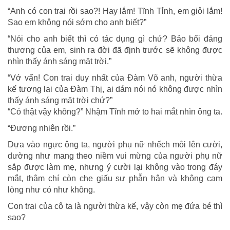
“Anh có con trai rồi sao?! Hay lắm! Tĩnh Tỉnh, em giỏi lắm!
Sao em không nói sớm cho anh biết?”
“Nói cho anh biết thì có tác dụng gì chứ? Bảo bối đáng
thương của em, sinh ra đời đã định trước sẽ không được
nhìn thấy ánh sáng mặt trời.”
“Vớ vẩn! Con trai duy nhất của Đàm Võ anh, người thừa
kế tương lai của Đàm Thị, ai dám nói nó không được nhìn
thấy ánh sáng mặt trời chứ?”
“Có thật vậy không?” Nhậm Tĩnh mở to hai mắt nhìn ông ta.
“Đương nhiên rồi.”
Dựa vào ngực ông ta, người phụ nữ nhếch môi lên cười,
dường như mang theo niềm vui mừng của người phụ nữ
sắp được làm mẹ, nhưng ý cười lại không vào trong đáy
mắt, thậm chí còn che giấu sự phẫn hận và không cam
lòng như có như không.
Con trai của cô ta là người thừa kế, vậy còn mẹ đứa bé thì
sao?