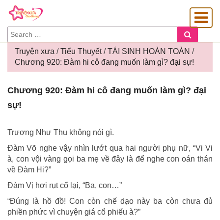
SEARCH
Search
FOR:
Truyện xưa
/
Tiểu Thuyết
/
TÁI SINH HOÀN TOÀN
/
Chương 920: Đàm hi cô đang muốn làm gì? đại sự!
OÀNG GIA
Chương
Chương 920: Đàm hi cô đang muốn làm gì? đại
920:
sự!
Đàm
hi
cô
Trương Như Thu không nói gì.
đang
Đàm Võ nghe vậy nhìn lướt qua hai người phụ nữ, “Vi Vi
muốn
à, con vội vàng gọi ba mẹ về đây là để nghe con oán thán
làm
về Đàm Hi?”
gì?
đại
Đàm Vị hơi rụt cổ lại, “Ba, con…”
sự!
“Đúng là hồ đồ! Con còn chế dạo này ba còn chưa đủ
phiền phức vì chuyện giá cổ phiếu à?”