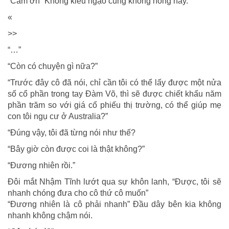
“Cảm ơn” Không kiêu ngạo cũng không nóng nảy.
«
>>
“…”
“Còn có chuyện gì nữa?”
“Trước đây cô đã nói, chỉ cần tôi có thể lấy được một nửa
số cổ phần trong tay Đàm Võ, thì sẽ được chiết khấu năm
phần trăm so với giá cổ phiếu thị trường, có thể giúp mẹ
con tôi ngụ cư ở Australia?”
“Đúng vậy, tôi đã từng nói như thế?
“Bây giờ còn được coi là thật không?”
“Đương nhiên rồi.”
Đôi mắt Nhậm Tĩnh lướt qua sự khôn lanh, “Được, tôi sẽ
nhanh chóng đưa cho cô thứ cô muốn”
“Đương nhiên là cô phải nhanh” Đầu dây bên kia không
nhanh không chậm nói.