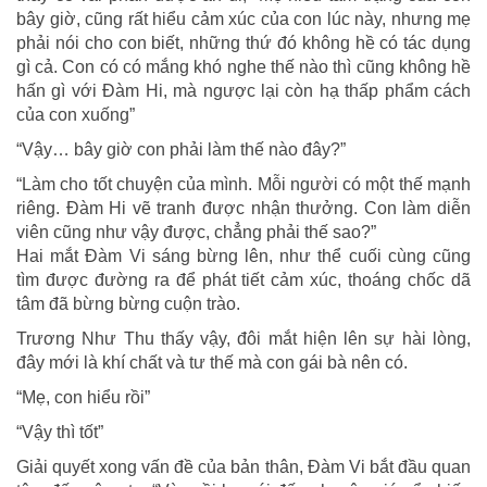
bây giờ, cũng rất hiểu cảm xúc của con lúc này, nhưng mẹ
phải nói cho con biết, những thứ đó không hề có tác dụng
gì cả. Con có có mắng khó nghe thế nào thì cũng không hề
hấn gì với Đàm Hi, mà ngược lại còn hạ thấp phẩm cách
của con xuống”
“Vậy… bây giờ con phải làm thế nào đây?”
“Làm cho tốt chuyện của mình. Mỗi người có một thế mạnh
riêng. Đàm Hi vẽ tranh được nhận thưởng. Con làm diễn
viên cũng như vậy được, chẳng phải thế sao?”
Hai mắt Đàm Vi sáng bừng lên, như thể cuối cùng cũng
tìm được đường ra để phát tiết cảm xúc, thoáng chốc dã
tâm đã bừng bừng cuộn trào.
Trương Như Thu thấy vậy, đôi mắt hiện lên sự hài lòng,
đây mới là khí chất và tư thế mà con gái bà nên có.
“Mẹ, con hiểu rồi”
“Vậy thì tốt”
Giải quyết xong vấn đề của bản thân, Đàm Vi bắt đầu quan