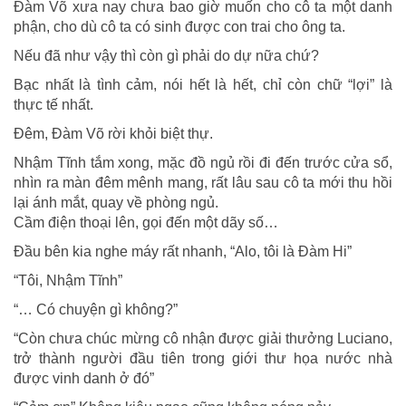
Đàm Võ xưa nay chưa bao giờ muốn cho cô ta một danh
phận, cho dù cô ta có sinh được con trai cho ông ta.
Nếu đã như vậy thì còn gì phải do dự nữa chứ?
Bạc nhất là tình cảm, nói hết là hết, chỉ còn chữ “lợi” là
thực tế nhất.
Đêm, Đàm Võ rời khỏi biệt thự.
Nhậm Tĩnh tắm xong, mặc đồ ngủ rồi đi đến trước cửa sổ,
nhìn ra màn đêm mênh mang, rất lâu sau cô ta mới thu hồi
lại ánh mắt, quay về phòng ngủ.
Cầm điện thoại lên, gọi đến một dãy số…
Đầu bên kia nghe máy rất nhanh, “Alo, tôi là Đàm Hi”
“Tôi, Nhậm Tĩnh”
“… Có chuyện gì không?”
“Còn chưa chúc mừng cô nhận được giải thưởng Luciano,
trở thành người đầu tiên trong giới thư họa nước nhà
được vinh danh ở đó”