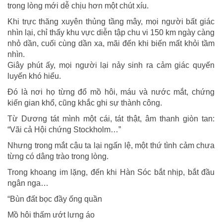
trong lòng mới dễ chịu hơn một chút xíu.
Khi trực thăng xuyên thủng tầng mây, mọi người bất giác
nhìn lại, chỉ thấy khu vực diễn tập chu vi 150 km ngày càng
nhỏ dần, cuối cùng dần xa, mãi đến khi biến mất khỏi tầm
nhìn.
Giây phút ấy, mọi người lại nảy sinh ra cảm giác quyến
luyến khó hiểu.
Đó là nơi họ từng đổ mồ hôi, máu và nước mắt, chứng
kiến gian khổ, cũng khắc ghi sự thành công.
Từ Dương tát mình một cái, tát thật, âm thanh giòn tan:
“Vãi cả Hội chứng Stockholm…”
Nhưng trong mắt cậu ta lại ngấn lệ, một thứ tình cảm chưa
từng có dâng trào trong lòng.
Trong khoang im lặng, đến khi Hàn Sóc bắt nhịp, bắt đầu
ngân nga…
“Bùn đất bọc đầy ống quần
Mồ hôi thấm ướt lưng áo