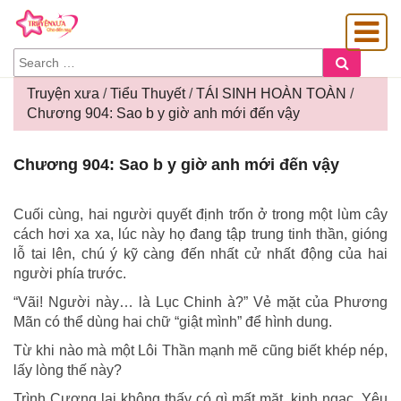
SEARCH
Search
FOR:
Truyện xưa
/
Tiểu Thuyết
/
TÁI SINH HOÀN TOÀN
/
Chương 904: Sao b y giờ anh mới đến vậy
OÀNG GIA
Chương
Chương 904: Sao b y giờ anh mới đến vậy
904:
Sao
b
Cuối cùng, hai người quyết định trốn ở trong một lùm cây
y
cách hơi xa xa, lúc này họ đang tập trung tinh thần, gióng
giờ
lỗ tai lên, chú ý kỹ càng đến nhất cử nhất động của hai
anh
người phía trước.
mới
“Vãi! Người này… là Lục Chinh à?” Vẻ mặt của Phương
đến
Mãn có thể dùng hai chữ “giật mình” để hình dung.
vậy
Từ khi nào mà một Lôi Thần mạnh mẽ cũng biết khép nép,
lấy lòng thế này?
Trình Cương lại không thấy có gì mất mặt, kinh ngạc. Yêu