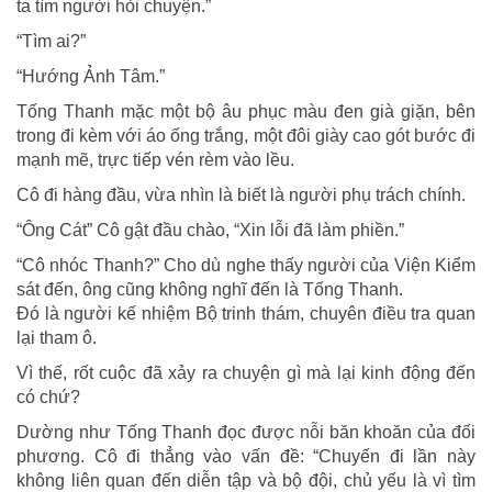
ta tìm người hỏi chuyện.”
“Tìm ai?”
“Hướng Ảnh Tâm.”
Tống Thanh mặc một bộ âu phục màu đen già giặn, bên
trong đi kèm với áo ống trắng, một đôi giày cao gót bước đi
mạnh mẽ, trực tiếp vén rèm vào lều.
Cô đi hàng đầu, vừa nhìn là biết là người phụ trách chính.
“Ông Cát” Cô gật đầu chào, “Xin lỗi đã làm phiền.”
“Cô nhóc Thanh?” Cho dù nghe thấy người của Viện Kiểm
sát đến, ông cũng không nghĩ đến là Tống Thanh.
Đó là người kế nhiệm Bộ trinh thám, chuyên điều tra quan
lại tham ô.
Vì thế, rốt cuộc đã xảy ra chuyện gì mà lại kinh động đến
có chứ?
Dường như Tống Thanh đọc được nỗi băn khoăn của đối
phương. Cô đi thẳng vào vấn đề: “Chuyến đi lần này
không liên quan đến diễn tập và bộ đội, chủ yếu là vì tìm