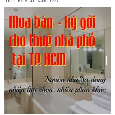
HIỆP KHÁCH HÀNH
(23)
Hồng lâu mộng
(124)
Kinh tế
(1)
Kỹ năng
(18)
Liên Thành quyết
(13)
LỘC ĐỈNH KÝ
(52)
Nước ngoài
(5)
Phi Hồ ngoại truyện
(21)
Phong thần diễn nghĩa
(100)
Sống khỏe
(7)