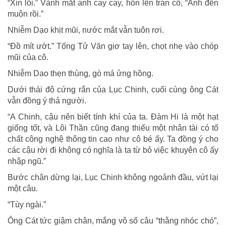
“Xin lỗi.” Vành mắt anh cay cay, hôn lên trán cô, “Anh đến
muộn rồi.”
Nhiễm Dạo khịt mũi, nước mắt vẫn tuôn rơi.
“Đồ mít ướt.” Tống Tử Văn giơ tay lên, chọt nhẹ vào chóp
mũi của cô.
Nhiễm Dao thẹn thùng, gò má ửng hồng.
Dưới thái độ cứng rắn của Lục Chinh, cuối cùng ông Cát
vẫn đồng ý thả người.
“A Chinh, cậu nên biết tính khí của ta. Đàm Hi là một hạt
giống tốt, và Lôi Thần cũng đang thiếu một nhân tài có tố
chất công nghệ thông tin cao như cô bé ấy. Ta đồng ý cho
các cậu rời đi không có nghĩa là ta từ bỏ việc khuyên cô ấy
nhập ngũ.”
Bước chân dừng lại, Lục Chinh không ngoảnh đầu, vứt lại
một câu.
“Tùy ngài.”
Ông Cát tức giậm chân, mắng vô số câu “thằng nhóc chó”,