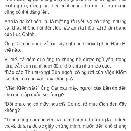
một người, đừng nói đến mặt mũi, cho dù là tính mạng
cũng có thể dâng lên.
Anh ta đã kết hôn, lại là một người yêu vợ có tiếng, những
cái khác không nói đến, lúc này anh ta hiểu rất rõ tâm trạng
của Lục Chinh.
Ông Cát còn đang vắt óc suy nghĩ nên thuyết phục Đàm Hi
thế nào.
Vì thế, cả đêm qua ông ta không hề được ngủ yên, trong
lòng vẫn còn nghĩ ngợi đến, khó chịu như mèo cào.
“Báo cáo Thủ trưởng! Bên ngoài có người của Viện Kiểm
sát đến, có cho vào hay không ạ?”
“Viện Kiểm sát?” Ông Cát cau mày, người của bên đó đến
chỗ diễn tập quân sự làm gì?
“Đối phương có mấy người? Có nói rõ mục đích đến đây
không?”
“Tổng cộng năm người, ba nam hai nữ, tự xưng là tổ điều
tra và đưa ra được giấy chứng minh, muốn đến chỗ chúng