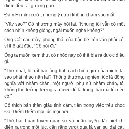
điểm đều rất gượng gạo.
Đàm Hi mỉm cười, nhưng ý cười không chạm vào mắt.
“Vậy sao?” Cô nhướng mày hỏi lại, “Nhưng tôi vẫn có một
cách nhìn không giống, ngài muốn nghe không?”
Ông Cát cau mày, phong thái của bậc bề trên vẫn phải có,
vì thế gật đầu, “Cô nói đi.”
Ông ta muốn xem thử, cô nhóc này có thể bịa ra được điều
gì.
“Thứ nhất, tôi rất hài lòng tính cách hiện giờ của mình, tại
sao phải nhào nặn lại? Thông thường, nghiêm túc là đồng
nghĩa với nhàm chán, một người phụ nữ nhàm chán, tôi
không thể tưởng tượng ra được đó là trạng thái mà tôi nên
có.”
Cô thích bản thân giàu tình cảm, tiện trong việc trêu chọc
Đại Điểm Điểm mọi lúc mọi nơi.
“Thứ hai, huấn luyện quân sự và huấn luyện đặc biệt chỉ
diễn ra trong một lúc, cắn răng vượt qua là vạn sự đại cát.