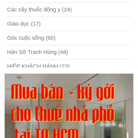
Các cây thuốc đông y
(24)
Giáo dục
(17)
Góc cuộc sống
(50)
Hán Sở Tranh Hùng
(48)
HIỆP KHÁCH HÀNH
(23)
Hồng lâu mộng
(124)
Kinh tế
(1)
Kỹ năng
(18)
Liên Thành quyết
(13)
LỘC ĐỈNH KÝ
(52)