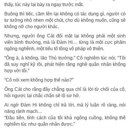
thấy, lúc này lại bày ra ngay trước mắt.
Buông thì tiếc, cầm lên lại không có tác dụng gì, người có
tư tưởng nhỏ nhen một chút, cho dù không muốn, cũng sẽ
không nỡ cho người khác.
Nhưng, người ông Cát đối mặt lại không phải một sinh
viên bình thường, mà là Đàm Hi… từng là một cực phẩm
ngông nghênh, một tiểu tổ tông vô pháp vô thiên.
“Ông à, à khống, lão Thủ trưởng.” Cô nghiêm túc nói, “Tôi
đã suy nghĩ kỹ rồi, phát hiện rằng nghề quân nhân không
hợp với tôi.”
“Cô nói xem không hợp thế nào?”
Ông Cát cho rằng đây chẳng qua chỉ là lời từ chối của cô,
hỏi ngược lại chắc chắn sẽ lộ sơ hở.
Ai ngờ Đàm Hi không chỉ trả lời, mà lý luận rõ ràng, nói
năng rành mạch…
“Đầu tiên, tính cách của tôi khá ngông cuồng, không thể
nghiêm túc như quân nhân được.”