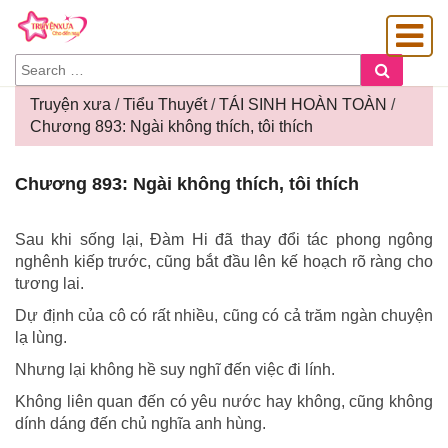
SEARCH
Search
FOR:
Truyện xưa
/
Tiểu Thuyết
/
TÁI SINH HOÀN TOÀN
/
Chương 893: Ngài không thích, tôi thích
OÀNG GIA
Chương
Chương 893: Ngài không thích, tôi thích
893:
Ngài
không
Sau khi sống lại, Đàm Hi đã thay đổi tác phong ngông
thích,
nghênh kiếp trước, cũng bắt đầu lên kế hoạch rõ ràng cho
tôi
tương lai.
thích
Dự định của cô có rất nhiều, cũng có cả trăm ngàn chuyện
lạ lùng.
Nhưng lại không hề suy nghĩ đến việc đi lính.
Không liên quan đến có yêu nước hay không, cũng không
dính dáng đến chủ nghĩa anh hùng.