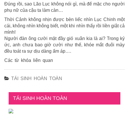
Đúng rồi, sao Lão Lục không nói gì, mà để mặc cho người
phụ nữ của cậu ta làm càn…
Thời Cảnh không nhịn được bèn liếc nhìn Lục Chinh một
cái, không nhìn không biết, một khi nhìn thấy rồi liền giật cả
mình!
Người đàn ông cười mặt đầy gió xuân kia là ai? Trong ký
ức, anh chưa bao giờ cười như thế, khóe mắt đuôi mày
đều toát ra sự dịu dàng ấm áp….
Các từ khóa liên quan
TÁI SINH HOÀN TOÀN
TÁI SINH HOÀN TOÀN