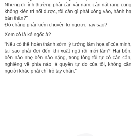
Nhưng đi lính thường phải cần vài năm, cắn nát răng cũng
không kiên trì nổi được, tôi cần gì phải xông vào, hành hạ
bản thân?”
Đó chẳng phải kiếm chuyện tự ngược hay sao?
Xem cô là kẻ ngốc à?
“Nếu có thể hoàn thành sớm lý tưởng làm họa sĩ của mình,
tại sao phải đợi đến khi xuất ngũ rồi mới làm? Hai bên,
bên nào nhẹ bên nào nặng, trong lòng tôi tự có cán cân,
nghiêng về phía nào là quyền tự do của tôi, không cần
người khác phải chỉ trỏ tay chân.”