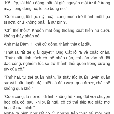
“Kế tiếp, tôi hiếu động, bắt tôi giữ nguyên một tư thế trong
mấy tiếng đồng hồ, tôi sẽ bùng nổ.”
“Cuối cùng, tôi học mỹ thuật, càng muốn trở thành một họa
sĩ hơn, chứ không phải là nữ binh“.
“Chỉ thế thôi?” Khuôn mặt ông thoáng xuất hiện nụ cười,
không thấy phẫn nộ.
Ánh mắt Đàm Hi khẽ cử động, thành thật gật đầu.
“Thật ra rất dễ giải quyết.” Ông Cát lộ ra vẻ chắc chắn,
“Thứ nhất, tính cách có thể nhào nặn, chỉ cần vào bộ đội
đặc công, nghiêm túc sẽ trở thành thói quen trong xương
tủy của cô.”
“Thứ hai, tư thế quân nhân. Ta thấy lúc huấn luyện quân
sự và huấn luyện đặc biệt cô đều vượt qua được, chắc sẽ
không quá khó.”
“Cuối cùng, ta nói rồi, đi lính không hề xung đột với chuyện
học của cổ, sau khi xuất ngũ, cô có thể tiếp tục giấc mơ
họa sĩ của mình.”
Nghe ra hình như rất có lý, nhưng trên thực tế, mỗi một