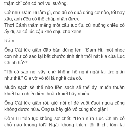
thậm chỉ còn có hơi vui sướng.
Cứ như Đàm Hi làm gì, cho dù có quá đáng cỡ nào, tốt hay
xấu, anh đều có thể chấp nhận được.
Thời Cảnh thẩm mắng một câu tục tĩu, cứ nuông chiều cô
ấy đi, sẽ có lúc cậu khó chịu cho xem!
Rám…
Ông Cát tức giận đập bàn đứng lên, “Đàm Hi, một nhóc
con như cổ sao lại bắt chước tính tình thối nát kia của Lục
Chinh hả?!”
“Tôi có sao nói vậy, chứ không hề nghĩ ngài lại tức giận
như thế.” Giả vờ vô tội là nghề của cô.
Muốn sạch sẽ thế nào liền sạch sẽ thế ấy, muốn thuần
khiết bao nhiêu liền thuần khiết bấy nhiêu.
Ông Cát tức giận rồi, giờ nói gì để vuốt đuôi ngựa cũng
không được nữa. Ông ta bây giờ vô cùng tức giận!
Đàm Hi tiếp tục không sợ chết: “Hơn nữa Lục Chinh có
chỗ nào không tốt? Ngài không thích, tôi thích, tóm lại