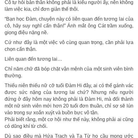
Cô tự hỏi bản thân không phải là kiểu người ấy, nên không
làm việc kia, chỉ đơn giản thế thôi.
“Bạn học Đàm, chuyện này có liên quan đến tương lai của
cô, hãy suy nghĩ cẩn thận!” Ánh mắt ông Cát trầm xuống,
giọng điệu nặng nề.
Cứ như đây là một việc vô cùng quan trọng, cần phải lựa
chọn cẩn thận.
Liên quan đến tương lai…
Chỉ năm chữ đã bóp chặt vận mệnh của một sinh viên bình
thường.
Thiếu niên thiếu nữ cỡ tuổi Đàm Hi đây, ai có thể gánh vác
được sức nặng của tương lai chứ? Nhưng nếu người
đứng ở đây hôm nay không phải là Đàm Hi, mà đổi thành
một nữ sinh viên mới hơn 20 tuổi đơn thuần, chỉ sợ sẽ lún
vào trong sự xoắn xuýt và buồn bực vô tận.
Phải biết rằng, một cơ hội như thế này, không phải ai cũng
có dũng khí từ chối.
Dù sao điều mà Hứa Trạch và Tạ Từ họ cầu mong ước