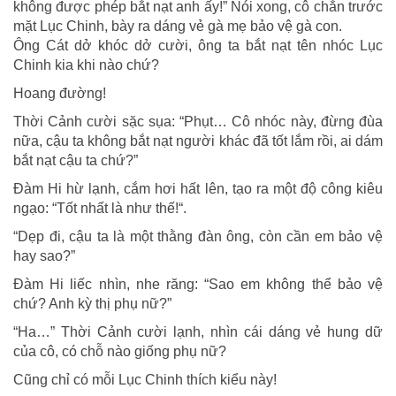
không được phép bắt nạt anh ấy!” Nói xong, cô chắn trước
mặt Lục Chinh, bày ra dáng vẻ gà mẹ bảo vệ gà con.
Ông Cát dở khóc dở cười, ông ta bắt nạt tên nhóc Lục
Chinh kia khi nào chứ?
Hoang đường!
Thời Cảnh cười sặc sụa: “Phụt… Cô nhóc này, đừng đùa
nữa, cậu ta không bắt nạt người khác đã tốt lắm rồi, ai dám
bắt nạt cậu ta chứ?”
Đàm Hi hừ lạnh, cắm hơi hất lên, tạo ra một độ công kiêu
ngạo: “Tốt nhất là như thế!“.
“Dẹp đi, cậu ta là một thằng đàn ông, còn cần em bảo vệ
hay sao?”
Đàm Hi liếc nhìn, nhe răng: “Sao em không thể bảo vệ
chứ? Anh kỳ thị phụ nữ?”
“Ha…” Thời Cảnh cười lạnh, nhìn cái dáng vẻ hung dữ
của cô, có chỗ nào giống phụ nữ?
Cũng chỉ có mỗi Lục Chinh thích kiểu này!