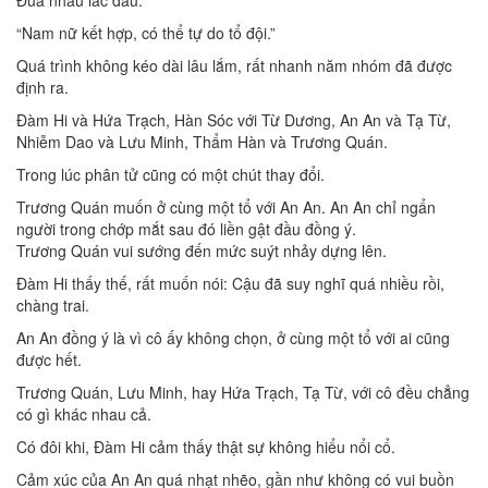
Đua nhau lắc đầu.
“Nam nữ kết hợp, có thể tự do tổ đội.”
Quá trình không kéo dài lâu lắm, rất nhanh năm nhóm đã được
định ra.
Đàm Hi và Hứa Trạch, Hàn Sóc với Từ Dương, An An và Tạ Từ,
Nhiễm Dao và Lưu Minh, Thẩm Hàn và Trương Quán.
Trong lúc phân tử cũng có một chút thay đổi.
Trương Quán muốn ở cùng một tổ với An An. An An chỉ ngẩn
người trong chớp mắt sau đó liền gật đầu đồng ý.
Trương Quán vui sướng đến mức suýt nhảy dựng lên.
Đàm Hi thấy thế, rất muốn nói: Cậu đã suy nghĩ quá nhiều rồi,
chàng trai.
An An đồng ý là vì cô ấy không chọn, ở cùng một tổ với ai cũng
được hết.
Trương Quán, Lưu Minh, hay Hứa Trạch, Tạ Từ, với cô đều chẳng
có gì khác nhau cả.
Có đôi khi, Đàm Hi cảm thấy thật sự không hiểu nổi cổ.
Cảm xúc của An An quá nhạt nhẽo, gần như không có vui buồn