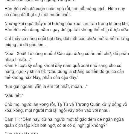
Hàn Sóc vốn đã cuộn chăn ngủ rồi, mí mắt nặng trịch. Hôm nay
cô nàng đã thật sự mệt muốn chết.
Nhưng khi ngửi thấy mùi hương của xoài lan tràn trong không khí,
Hàn Sóc vốn đang nằm ngay đơ lập tức không thể nhịn được nữa.
Chỉ thấy cô nàng ngồi bật dậy, đôi mắt còn chưa mở ra hết nhưng
miệng thì đã gào lên…
“Xoài! Xoài! Tớ cũng muốn! Các cậu đừng có ăn hết chứ, để phần
nhau tí nào…”
Đàm Hi cực kỳ sảng khoái đẩy năm quả xoài nhỏ sang cho cô
nàng, cực kỳ khinh bỉ: “Cậu đúng là chẳng có tiền đồ gì, có cần
thế không hả? Này, phần của cậu đây.”
“Em gái ngoan, vẫn là em tốt nhất, moah…”
“Xấu nết.”
Chờ mọi người ăn xong rồi, Tạ Từ và Trương Quán xử lý đống vỏ
xoài xong, mọi người mới lại ngồi vây tròn vào với nhau.
Đàm Hi: “Đêm nay, cử hai người một tổ gác đêm để ngăn ngừa
quân địch tập kích bất ngờ, có ai có dị nghị gì không?”