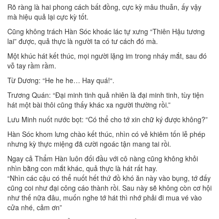
Rõ ràng là hai phong cách bất đồng, cực kỳ mâu thuẫn, ấy vậy
mà hiệu quả lại cực kỳ tốt.
Cũng không trách Hàn Sóc khoác lác tự xưng “Thiên Hậu tương
lai” được, quả thực là người ta có tư cách đó mà.
Một khúc hát kết thúc, mọi người lặng im trong nháy mắt, sau đó
vỗ tay rầm rầm.
Từ Dương: “He he he… Hay quá!“.
Trương Quán: “Đại minh tinh quả nhiên là đại minh tinh, tùy tiện
hát một bài thôi cũng thấy khác xa người thường rồi.”
Lưu Minh nuốt nước bọt: “Có thể cho tớ xin chữ ký được không?”
Hàn Sóc khom lưng chào kết thúc, nhìn có vẻ khiêm tốn lễ phép
nhưng kỳ thực miệng đã cười ngoác tận mang tai rồi.
Ngay cả Thẩm Hàn luôn đối đầu với cô nàng cũng không khỏi
nhìn bằng con mắt khác, quả thực là hát rất hay.
“Nhìn các cậu có thể nuốt hết thứ đồ khó ăn này vào bụng, tớ đấy
cũng coi như đại công cáo thành rồi. Sau này sẽ không còn cơ hội
như thế nữa đâu, muốn nghe tớ hát thì nhớ phải đi mua vé vào
cửa nhé, cảm ơn”