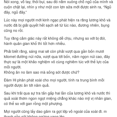
Nói xong, vỗ tay, thổi bụi, sau đó nằm xuống chỗ ngủ của mình và
cuộn chặt lại, nhìn y như một con lợn sữa mới được sinh ra, “Ngủ
đây, ngủ đây.”
Lúc này mọi người mới kinh ngạc phát hiện ra rằng lương khô và
nước đã bị giải quyết hết sạch sẽ từ lúc nào, đương nhiên, bụng
cũng no rồi.
Tuy rằng cảm giác này rất không dễ chịu, nhưng so với bị đói,
hành quân gian khổ thì tốt hơn nhiều.
Phải biết rằng, sáng mai sẽ còn phải vượt qua gần bốn mươi
kilomet đường núi nữa, vượt qua tới bốn, năm ngọn núi cao, đây
thực sự là một khảo nghiệm vô cùng nghiêm túc với thể lực của
mỗi người.
Không ăn no làm sao mà sống sót được chứ?
Đàm Hi phân phát xoài cho mọi người, tính ra trung bình mỗi
người được ăn tới năm quả.
Sau khi trải qua sự tra tấn gấp hai lần của lương khô và nước thì
quả xoài thơm ngon ngọt miệng chẳng khác nào mỹ vị nhân gian,
có thể so với gan rồng một phượng.
Mọi người cũng lấy dao găm ra gọt lớp vỏ ngoài của xoài đi. m
thanh sồn sột không ngừng vang lên.