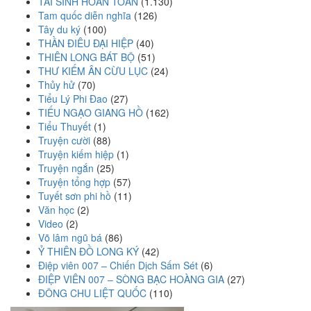
TÁI SINH HOÀN TOÀN
(1.130)
Tam quốc diễn nghĩa
(126)
Tây du ký
(100)
THẦN ĐIÊU ĐẠI HIỆP
(40)
THIÊN LONG BÁT BỘ
(51)
THƯ KIẾM ÂN CỪU LỤC
(24)
Thủy hử
(70)
Tiểu Lý Phi Đao
(27)
TIẾU NGẠO GIANG HỒ
(162)
Tiểu Thuyết
(1)
Truyện cười
(88)
Truyện kiếm hiệp
(1)
Truyện ngắn
(25)
Truyện tổng hợp
(57)
Tuyết sơn phi hồ
(11)
Văn học
(2)
Video
(2)
Võ lâm ngũ bá
(86)
Ỷ THIÊN ĐỒ LONG KÝ
(42)
Điệp viên 007 – Chiến Dịch Sấm Sét
(6)
ĐIỆP VIÊN 007 – SÒNG BẠC HOÀNG GIA
(27)
ĐÔNG CHU LIỆT QUỐC
(110)