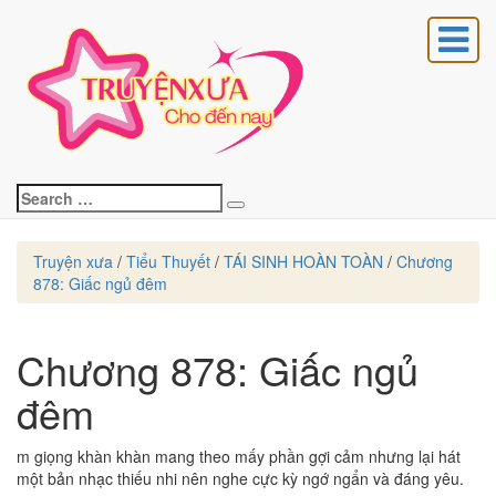
OÀNG GIA
Search
Search
for:
Truyện xưa
/
Tiểu Thuyết
/
TÁI SINH HOÀN TOÀN
/
Chương
878: Giấc ngủ đêm
Chương 878: Giấc ngủ
Chương
878:
đêm
Giấc
ngủ
đêm
m giọng khàn khàn mang theo mấy phần gợi cảm nhưng lại hát
một bản nhạc thiếu nhi nên nghe cực kỳ ngớ ngẩn và đáng yêu.