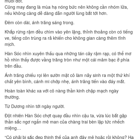
muỗi đốt.
Cũng may đang là mùa hạ nóng bức nên không cần nhóm lửa,
nếu không càng dễ dàng dẫn người lùng bắt tới hơn.
Đêm còn dài, ánh trăng sáng trong.
Khắp rừng rậm đều chìm vào yên lặng, thỉnh thoảng còn có tiếng
ve, tiếng côn trùng ra rả khiến cho không gian càng thêm tĩnh
mịch.
Hàn Sóc nhìn xuyên thấu qua những tán cây rậm rạp, có thể mơ
hồ nhìn thấy được vầng trăng tròn như một cái mâm bạc ở phía
trên đầu.
Ánh trăng chiếu rọi lên sườn mặt cô làm nảy sinh ra một thứ khí
chất yên bình, cánh mi chớp nhẹ, ánh trăng tiến vào đáy mắt.
Hoàn toàn khác xa với cô nàng thần kinh chập mạch ngày
thường.
Từ Dương nhìn tới ngày người.
Đột nhiên Hàn Sóc chợt quay đầu nhìn cậu ta, vừa lúc bắt gặp
thần sắc ngơ ngẩn mê man của chàng trai bèn lập tức nhếch
miệng…
“Có phải bị sắc đẹp thịnh thế của anh đây mê hoặc rồi không? Ha