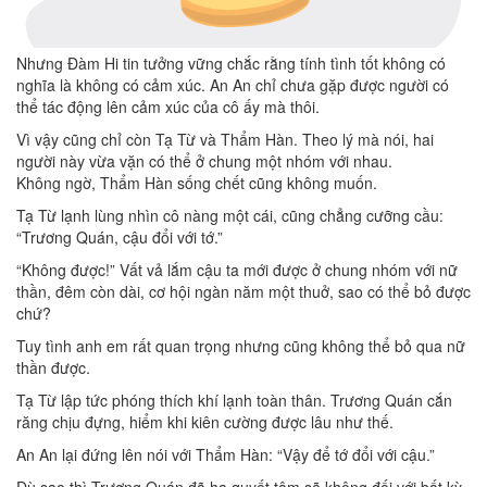
Nhưng Đàm Hi tin tưởng vững chắc rằng tính tình tốt không có
nghĩa là không có cảm xúc. An An chỉ chưa gặp được người có
thể tác động lên cảm xúc của cô ấy mà thôi.
Vì vậy cũng chỉ còn Tạ Từ và Thẩm Hàn. Theo lý mà nói, hai
người này vừa vặn có thể ở chung một nhóm với nhau.
Không ngờ, Thẩm Hàn sống chết cũng không muốn.
Tạ Từ lạnh lùng nhìn cô nàng một cái, cũng chẳng cưỡng cầu:
“Trương Quán, cậu đổi với tớ.”
“Không được!” Vất vả lắm cậu ta mới được ở chung nhóm với nữ
thần, đêm còn dài, cơ hội ngàn năm một thuở, sao có thể bỏ được
chứ?
Tuy tình anh em rất quan trọng nhưng cũng không thể bỏ qua nữ
thần được.
Tạ Từ lập tức phóng thích khí lạnh toàn thân. Trương Quán cắn
răng chịu đựng, hiểm khi kiên cường được lâu như thế.
An An lại đứng lên nói với Thẩm Hàn: “Vậy để tớ đổi với cậu.”