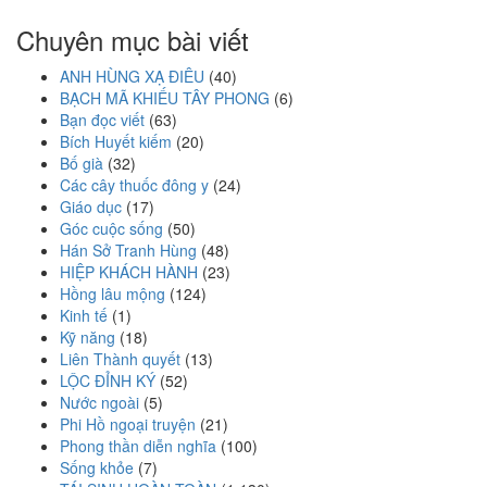
Chuyên mục bài viết
ANH HÙNG XẠ ĐIÊU
(40)
BẠCH MÃ KHIẾU TÂY PHONG
(6)
Bạn đọc viết
(63)
Bích Huyết kiếm
(20)
Bố già
(32)
Các cây thuốc đông y
(24)
Giáo dục
(17)
Góc cuộc sống
(50)
Hán Sở Tranh Hùng
(48)
HIỆP KHÁCH HÀNH
(23)
Hồng lâu mộng
(124)
Kinh tế
(1)
Kỹ năng
(18)
Liên Thành quyết
(13)
LỘC ĐỈNH KÝ
(52)
Nước ngoài
(5)
Phi Hồ ngoại truyện
(21)
Phong thần diễn nghĩa
(100)
Sống khỏe
(7)