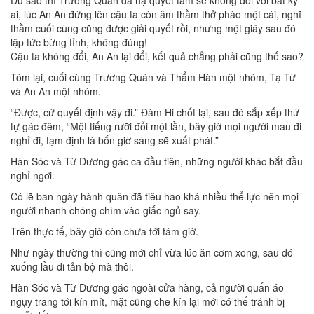
Dù sao thì Trương Quán đã hạ quyết tâm sẽ không đối với bất kỳ
ai, lúc An An đứng lên cậu ta còn âm thầm thở phào một cái, nghĩ
thầm cuối cùng cũng được giải quyết rồi, nhưng một giây sau đó
lập tức bừng tỉnh, không đúng!
Cậu ta không đổi, An An lại đổi, kết quả chẳng phải cũng thế sao?
Tóm lại, cuối cùng Trương Quán và Thẩm Hàn một nhóm, Tạ Từ
và An An một nhóm.
“Được, cứ quyết định vậy đi.” Đàm Hi chốt lại, sau đó sắp xếp thứ
tự gác đêm, “Một tiếng rưỡi đổi một lần, bây giờ mọi người mau đi
nghỉ đi, tạm định là bốn giờ sáng sẽ xuất phát.”
Hàn Sóc và Từ Dương gác ca đầu tiên, những người khác bắt đầu
nghỉ ngơi.
Có lẽ ban ngày hành quân đã tiêu hao khá nhiều thể lực nên mọi
người nhanh chóng chìm vào giấc ngủ say.
Trên thực tế, bây giờ còn chưa tới tám giờ.
Như ngày thường thì cũng mới chỉ vừa lúc ăn cơm xong, sau đó
xuống lầu đi tản bộ mà thôi.
Hàn Sóc và Từ Dương gác ngoài cửa hàng, cả người quấn áo
ngụy trang tới kín mít, mặt cũng che kín lại mới có thể tránh bị