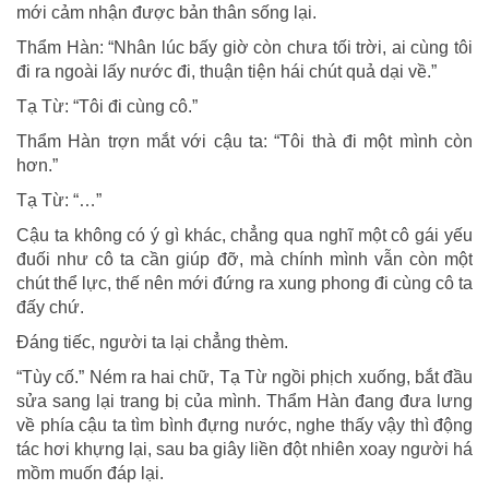
mới cảm nhận được bản thân sống lại.
Thẩm Hàn: “Nhân lúc bấy giờ còn chưa tối trời, ai cùng tôi
đi ra ngoài lấy nước đi, thuận tiện hái chút quả dại về.”
Tạ Từ: “Tôi đi cùng cô.”
Thẩm Hàn trợn mắt với cậu ta: “Tôi thà đi một mình còn
hơn.”
Tạ Từ: “…”
Cậu ta không có ý gì khác, chẳng qua nghĩ một cô gái yếu
đuối như cô ta cần giúp đỡ, mà chính mình vẫn còn một
chút thể lực, thế nên mới đứng ra xung phong đi cùng cô ta
đấy chứ.
Đáng tiếc, người ta lại chẳng thèm.
“Tùy cố.” Ném ra hai chữ, Tạ Từ ngồi phịch xuống, bắt đầu
sửa sang lại trang bị của mình. Thẩm Hàn đang đưa lưng
về phía cậu ta tìm bình đựng nước, nghe thấy vậy thì động
tác hơi khựng lại, sau ba giây liền đột nhiên xoay người há
mồm muốn đáp lại.