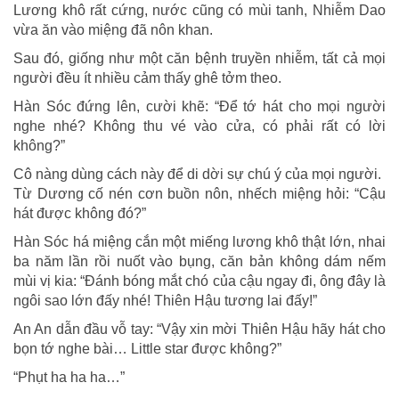
Lương khô rất cứng, nước cũng có mùi tanh, Nhiễm Dao
vừa ăn vào miệng đã nôn khan.
Sau đó, giống như một căn bệnh truyền nhiễm, tất cả mọi
người đều ít nhiều cảm thấy ghê tởm theo.
Hàn Sóc đứng lên, cười khẽ: “Để tớ hát cho mọi người
nghe nhé? Không thu vé vào cửa, có phải rất có lời
không?”
Cô nàng dùng cách này để di dời sự chú ý của mọi người.
Từ Dương cố nén cơn buồn nôn, nhếch miệng hỏi: “Cậu
hát được không đó?”
Hàn Sóc há miệng cắn một miếng lương khô thật lớn, nhai
ba năm lần rồi nuốt vào bụng, căn bản không dám nếm
mùi vị kia: “Đánh bóng mắt chó của cậu ngay đi, ông đây là
ngôi sao lớn đấy nhé! Thiên Hậu tương lai đấy!”
An An dẫn đầu vỗ tay: “Vậy xin mời Thiên Hậu hãy hát cho
bọn tớ nghe bài… Little star được không?”
“Phụt ha ha ha…”