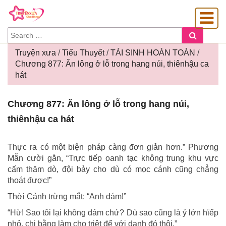
SEARCH
Search
FOR:
Truyện xưa
/
Tiểu Thuyết
/
TÁI SINH HOÀN TOÀN
/
Chương 877: Ăn lông ở lỗ trong hang núi, thiênhậu ca
hát
OÀNG GIA
Chương
Chương 877: Ăn lông ở lỗ trong hang núi,
877:
thiênhậu ca hát
Ăn
lông
ở
Thực ra có một biện pháp càng đơn giản hơn.” Phương
lỗ
Mẫn cười gằn, “Trực tiếp oanh tạc không trung khu vực
trong
cấm thăm dò, đội bảy cho dù có mọc cánh cũng chẳng
hang
thoát được!”
núi,
Thời Cảnh trừng mắt: “Anh dám!”
thiênhậu
ca
“Hừ! Sao tôi lại không dám chứ? Dù sao cũng là ỷ lớn hϊếp
hát
nhỏ, chi bằng làm cho triệt để với danh đó thôi.”