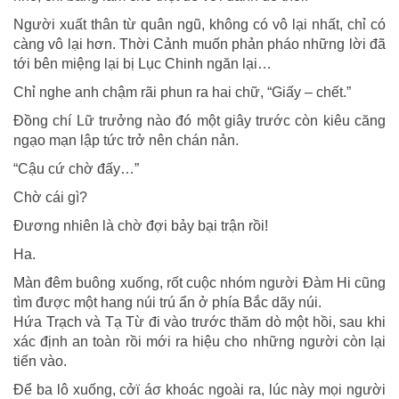
Người xuất thân từ quân ngũ, không có vô lại nhất, chỉ có
càng vô lại hơn. Thời Cảnh muốn phản pháo những lời đã
tới bên miệng lại bị Lục Chinh ngăn lại…
Chỉ nghe anh chậm rãi phun ra hai chữ, “Giấy – chết.”
Đồng chí Lữ trưởng nào đó một giây trước còn kiêu căng
ngạo mạn lập tức trở nên chán nản.
“Cậu cứ chờ đấy…”
Chờ cái gì?
Đương nhiên là chờ đợi bảy bại trận rồi!
Ha.
Màn đêm buông xuống, rốt cuộc nhóm người Đàm Hi cũng
tìm được một hang núi trú ẩn ở phía Bắc dãy núi.
Hứa Trạch và Tạ Từ đi vào trước thăm dò một hồi, sau khi
xác định an toàn rồi mới ra hiệu cho những người còn lại
tiến vào.
Để ba lô xuống, cởϊ áσ khoác ngoài ra, lúc này mọi người