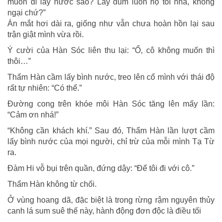
muốn đi lấy nước sao? Lấy dùm luôn hộ tôi nhá, không
ngại chứ?”
Án mắt hơi dài ra, giống như vẫn chưa hoàn hồn lại sau
trận giật mình vừa rồi.
Ý cười của Hàn Sóc liên thu lại: “Ổ, cô không muốn thì
thôi…”
Thẩm Hàn cầm lấy bình nước, treo lên cổ mình với thái độ
rất tự nhiên: “Có thể.”
Đường cong trên khóe môi Hàn Sóc tăng lên mấy lần:
“Cảm ơn nhá!”
“Không cần khách khí.” Sau đó, Thẩm Hàn lần lượt cầm
lấy bình nước của mọi người, chỉ trừ của mỗi mình Tạ Từ
ra.
Đàm Hi vỗ bụi trên quần, đứng dậy: “Để tôi đi với cô.”
Thẩm Hàn không từ chối.
Ở vùng hoang dã, đặc biệt là trong rừng rậm nguyên thủy
canh lá sum suê thế này, hành động đơn độc là điều tối