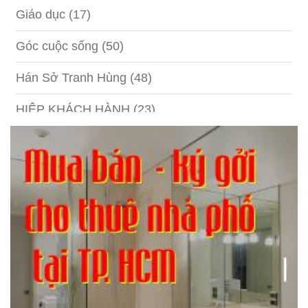
Giáo dục
(17)
Góc cuộc sống
(50)
Hán Sở Tranh Hùng
(48)
HIỆP KHÁCH HÀNH
(23)
Hồng lâu mộng
(124)
Kinh tế
(1)
Kỹ năng
(18)
Liên Thành quyết
(13)
LỘC ĐỈNH KÝ
(52)
Nước ngoài
(5)