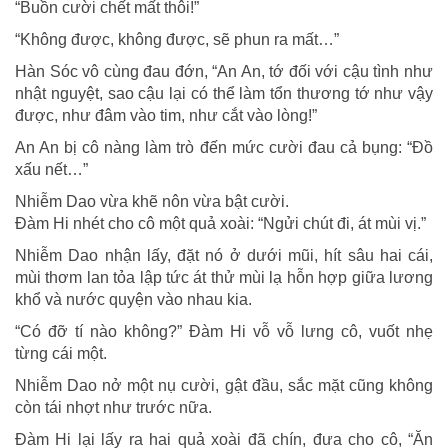
“Buồn cười chết mất thôi!”
“Không được, không được, sẽ phun ra mất…”
Hàn Sóc vô cùng đau đớn, “An An, tớ đối với cậu tình như
nhật nguyệt, sao cậu lại có thể làm tổn thương tớ như vậy
được, như đâm vào tim, như cắt vào lòng!”
An An bị cô nàng làm trò đến mức cười đau cả bụng: “Đồ
xấu nết…”
Nhiễm Dao vừa khẽ nôn vừa bật cười.
Đàm Hi nhét cho cô một quả xoài: “Ngửi chút đi, át mùi vị.”
Nhiễm Dao nhận lấy, đặt nó ở dưới mũi, hít sâu hai cái,
mùi thơm lan tỏa lập tức át thử mùi lạ hỗn hợp giữa lương
khổ và nước quyện vào nhau kia.
“Có đỡ tí nào không?” Đàm Hi vỗ vỗ lưng cô, vuốt nhẹ
từng cái một.
Nhiễm Dao nở một nụ cười, gật đầu, sắc mặt cũng không
còn tái nhợt như trước nữa.
Đàm Hi lại lấy ra hai quả xoài đã chín, đưa cho cô, “Ăn