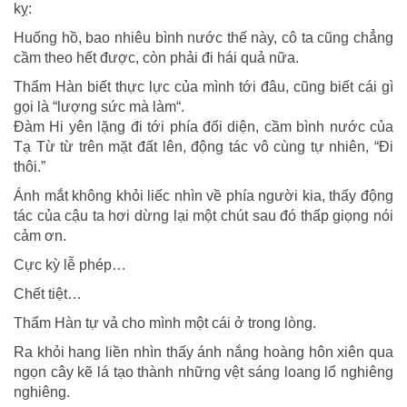
kỵ:
Huống hồ, bao nhiêu bình nước thế này, cô ta cũng chẳng
cầm theo hết được, còn phải đi hái quả nữa.
Thẩm Hàn biết thực lực của mình tới đâu, cũng biết cái gì
gọi là “lượng sức mà làm“.
Đàm Hi yên lặng đi tới phía đối diện, cầm bình nước của
Tạ Từ từ trên mặt đất lên, động tác vô cùng tự nhiên, “Đi
thôi.”
Ánh mắt không khỏi liếc nhìn về phía người kia, thấy động
tác của cậu ta hơi dừng lại một chút sau đó thấp giọng nói
cảm ơn.
Cực kỳ lễ phép…
Chết tiệt…
Thẩm Hàn tự vả cho mình một cái ở trong lòng.
Ra khỏi hang liền nhìn thấy ánh nắng hoàng hôn xiên qua
ngọn cây kẽ lá tạo thành những vệt sáng loang lổ nghiêng
nghiêng.