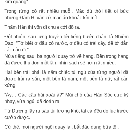
kim quang“.
Trong rừng có rất nhiều muỗi. Mặc dù thời tiết oi bức
nhưng Đàm Hi vẫn cứ mặc áo khoác kín mít.
Thẩm Hàn thì vốn dĩ chưa cởi đồ ra.
Đột nhiên, sau lưng truyền tới tiếng bước chân, là Nhiễm
Dao, “Tớ biết ở đâu có nước, ở đâu có trái cây, để tớ dẫn
các cậu đi.”
Nửa tiếng sau, ba người quay trở về hang. Bên trong hang
đã được thu dọn một lần, nhìn sạch sẽ hơn rất nhiều.
Hai bên trái phải là năm chiếc túi ngủ của từng người đã
được trải ra sẵn, một bên là nam, một bên là nữ, rất cân
xứng
“Ấy… Các cậu hái xoài à?” Mũi chó của Hàn Sóc cực kỳ
nhạy, vừa ngủi đã đoán ra.
Từ Dương lấy ra sáu túi lương khô, tất cả đều do lúc trước
cướp được.
Cứ thế, mọi người ngồi quay lại, bắt đầu dùng bữa tối.