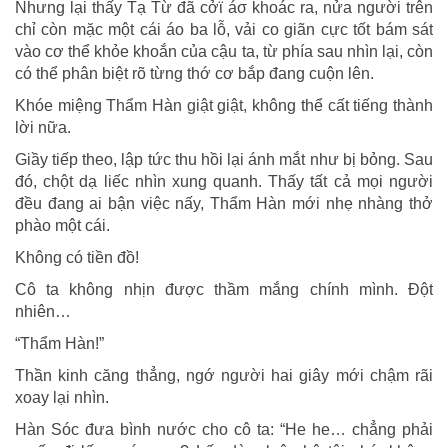
Nhưng lại thấy Tạ Từ đã cởϊ áσ khoác ra, nửa người trên
chỉ còn mặc một cái áo ba lỗ, vải co giãn cực tốt bám sát
vào cơ thể khỏe khoắn của cậu ta, từ phía sau nhìn lại, còn
có thể phân biệt rõ từng thớ cơ bắp đang cuộn lên.
Khóe miệng Thẩm Hàn giật giật, không thể cất tiếng thành
lời nữa.
Giầy tiếp theo, lập tức thu hồi lại ánh mắt như bị bỏng. Sau
đó, chột dạ liếc nhìn xung quanh. Thấy tất cả mọi người
đều đang ai bận việc nấy, Thẩm Hàn mới nhẹ nhàng thở
phào một cái.
Không có tiền đồ!
Cô ta không nhịn được thầm mắng chính mình. Đột
nhiên…
“Thẩm Hàn!”
Thần kinh căng thẳng, ngớ người hai giây mới chậm rãi
xoay lại nhìn.
Hàn Sóc đưa bình nước cho cô ta: “He he… chẳng phải