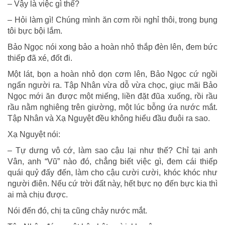
– Vậy là việc gì thế?
– Hỏi làm gì! Chúng mình ăn cơm rồi nghỉ thôi, trong bụng
tôi bực bội lắm.
Bảo Ngọc nói xong bảo a hoàn nhỏ thắp đèn lên, đem bức
thiếp đã xé, đốt đi.
Một lát, bọn a hoàn nhỏ dọn cơm lên, Bảo Ngọc cứ ngồi
ngẩn người ra. Tập Nhân vừa dỗ vừa chọc, giục mãi Bảo
Ngọc mới ăn được một miếng, liền đặt đũa xuống, rồi rầu
rầu nằm nghiêng trên giường, một lúc bỗng ứa nước mắt.
Tập Nhân và Xạ Nguyệt đều không hiểu đầu đuôi ra sao.
Xạ Nguyệt nói:
– Tự dưng vô cớ, làm sao cậu lại như thế? Chỉ tại anh
Vân, anh “Vũ” nào đó, chẳng biết việc gì, đem cái thiếp
quái quỷ đấy đến, làm cho cậu cười cười, khóc khóc như
người điên. Nếu cứ trời đất này, hết bực nọ đến bực kia thì
ai mà chịu được.
Nói đến đó, chị ta cũng chảy nước mắt.