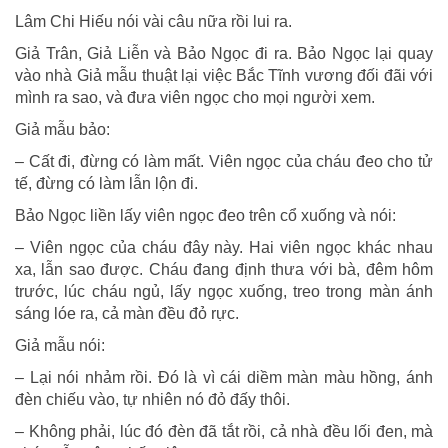
Lâm Chi Hiếu nói vài câu nữa rồi lui ra.
Giả Trân, Giả Liễn và Bảo Ngọc đi ra. Bảo Ngọc lại quay
vào nhà Giả mẫu thuật lại việc Bắc Tĩnh vương đối đãi với
mình ra sao, và đưa viên ngọc cho mọi người xem.
Giả mẫu bảo:
– Cất đi, đừng có làm mất. Viên ngọc của cháu đeo cho tử
tế, đừng có làm lẫn lộn đi.
Bảo Ngọc liền lấy viên ngọc đeo trên cổ xuống và nói:
– Viên ngọc của cháu đây này. Hai viên ngọc khác nhau
xa, lẫn sao được. Cháu đang định thưa với bà, đêm hôm
trước, lúc cháu ngủ, lấy ngọc xuống, treo trong màn ánh
sáng lóe ra, cả màn đều đỏ rực.
Giả mẫu nói:
– Lại nói nhảm rồi. Đó là vì cái diềm màn màu hồng, ánh
đèn chiếu vào, tự nhiên nó đỏ đấy thôi.
– Không phải, lúc đó đèn đã tắt rồi, cả nhà đều lối đen, mà