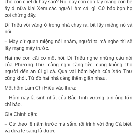
cho con chết đi hay sao? Rồi đây con còn lấy mạng con bé
ấy đi nữa kia! Xem các người làm cái gì! Cứ bảo bọn họ
coi chừng đấy.
Dì Triệu vội vàng ở trong nhà chạy ra, bịt lấy miệng nó và
nói:
– Mày cứ quen miệng nói nhảm, người ta mà nghe thì sẽ
lấy mạng mày trước.
Hai mẹ con cãi cọ một hồi. Dì Triệu nghe những câu nói
của Phượng Thư, càng nghĩ càng tức, cũng không cho
người đến an ủi gì cả. Qua vài hôm bệnh của Xảo Thư
cũng khỏi. Từ đó hai nhà càng thêm giận nhau.
Một hôm Lâm Chi Hiếu vào thưa:
– Hôm nay là sinh nhật của Bắc Tĩnh vương, xin ông lớn
chỉ bảo.
Giả Chính dặn:
– Cứ theo lệ năm trước mà sắm, rồi trình với ông Cả biết,
và đưa lễ sang là được.