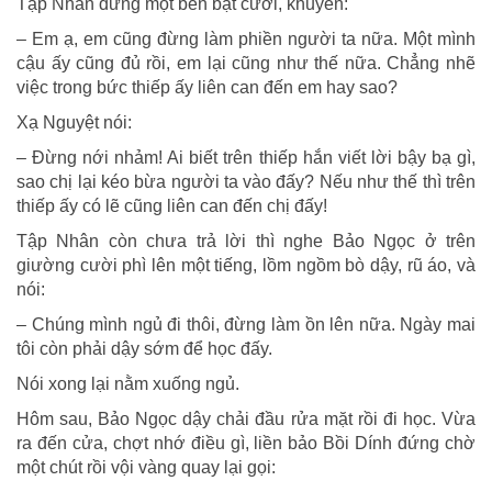
Tập Nhân đứng một bên bật cười, khuyên:
– Em ạ, em cũng đừng làm phiền người ta nữa. Một mình
cậu ấy cũng đủ rồi, em lại cũng như thế nữa. Chẳng nhẽ
việc trong bức thiếp ấy liên can đến em hay sao?
Xạ Nguyệt nói:
– Đừng nới nhảm! Ai biết trên thiếp hắn viết lời bậy bạ gì,
sao chị lại kéo bừa người ta vào đấy? Nếu như thế thì trên
thiếp ấy có lẽ cũng liên can đến chị đấy!
Tập Nhân còn chưa trả lời thì nghe Bảo Ngọc ở trên
giường cười phì lên một tiếng, lồm ngồm bò dậy, rũ áo, và
nói:
– Chúng mình ngủ đi thôi, đừng làm ồn lên nữa. Ngày mai
tôi còn phải dậy sớm để học đấy.
Nói xong lại nằm xuống ngủ.
Hôm sau, Bảo Ngọc dậy chải đầu rửa mặt rồi đi học. Vừa
ra đến cửa, chợt nhớ điều gì, liền bảo Bồi Dính đứng chờ
một chút rồi vội vàng quay lại gọi: