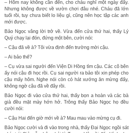
– Hôm nay không cần đến, cho cháu nghỉ một ngày đấy.
Nhưng không được về vườn chơi đâu nhé. Cháu đã lớn
tuổi rồi, tuy chưa biết lo liệu gì, cũng nên học tập các anh
mới được.
Bảo Ngọc vâng lời trở về. Vừa đến cửa thứ hai, thấy Lý
Quý chạy lại đón, đứng một bên, cười nói:
– Cậu đã về à? Tôi vừa định đến trường mời cậu.
– Ai bảo thế?
– Cụ vừa sai người đến Viện Di Hồng tìm cậu. Các cô bên
ấy nói cậu đi học rồi. Cụ sai người ra bảo tôi xin phép cho
cậu mấy hôm. Nghe nói còn có hát xướng ăn mừng đấy,
không ngờ cậu đã về đây rồi.
Bảo Ngọc đi vào cửa thứ hai, thấy bọn a hoàn và các bà
già đều mặt mày hớn hở. Trông thấy Bảo Ngọc họ đều
cười nói:
– Cậu Hai đến giờ mới về à? Mau mau vào mừng cụ đi.
Bảo Ngọc cười và đi vào trong nhà, thấy Đại Ngọc ngồi sát