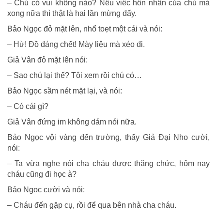
– Chú có vui không nào? Nếu việc hôn nhân của chú mà
xong nữa thì thật là hai lần mừng đấy.
Bảo Ngọc đỏ mặt lên, nhổ toẹt một cái và nói:
– Hừ! Đồ đáng chết! Mày liệu mà xéo đi.
Giả Vân đỏ mặt lên nói:
– Sao chú lại thế? Tôi xem rồi chú có…
Bảo Ngọc sầm nét mặt lại, và nói:
– Có cái gì?
Giả Vân đứng im không dám nói nữa.
Bảo Ngọc vội vàng đến trường, thấy Giả Đại Nho cười,
nói:
– Ta vừa nghe nói cha cháu được thăng chức, hôm nay
cháu cũng đi học à?
Bảo Ngọc cười và nói:
– Cháu đến gặp cụ, rồi để qua bên nhà cha cháu.