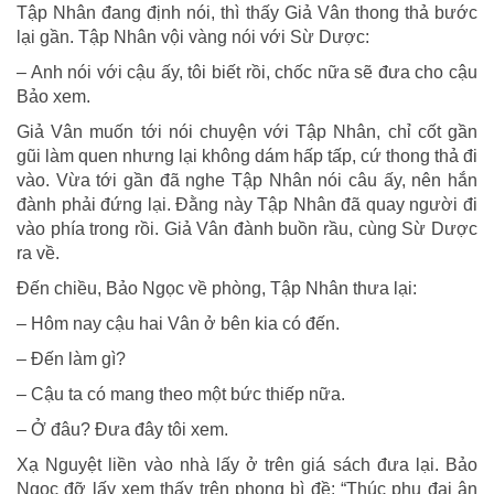
Tập Nhân đang định nói, thì thấy Giả Vân thong thả bước
lại gần. Tập Nhân vội vàng nói với Sừ Dược:
– Anh nói với cậu ấy, tôi biết rồi, chốc nữa sẽ đưa cho cậu
Bảo xem.
Giả Vân muốn tới nói chuyện với Tập Nhân, chỉ cốt gần
gũi làm quen nhưng lại không dám hấp tấp, cứ thong thả đi
vào. Vừa tới gần đã nghe Tập Nhân nói câu ấy, nên hắn
đành phải đứng lại. Đằng này Tập Nhân đã quay người đi
vào phía trong rồi. Giả Vân đành buồn rầu, cùng Sừ Dược
ra về.
Đến chiều, Bảo Ngọc về phòng, Tập Nhân thưa lại:
– Hôm nay cậu hai Vân ở bên kia có đến.
– Đến làm gì?
– Cậu ta có mang theo một bức thiếp nữa.
– Ở đâu? Đưa đây tôi xem.
Xạ Nguyệt liền vào nhà lấy ở trên giá sách đưa lại. Bảo
Ngọc đỡ lấy xem thấy trên phong bì đề: “Thúc phụ đại ân