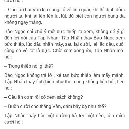
cười nói:
– Cái cậu hai Vân kia cũng có vẻ tinh quái, khi thì định dòm
người ta, khi lại lén lén lút lút, đủ biết con người bụng dạ
không ngay thẳng.
Bảo Ngọc chỉ chú ý mở bức thiếp ra xem, không để ý gì
đến lời nói của Tập Nhân. Tập Nhân thấy Bảo Ngọc xem
bức thiếp, lúc đầu nhăn mày, sau lại cười, lại lắc đầu, cuối
cùng có vẻ rất là bực. Chờ xem xong rồi, Tập Nhân mới
hỏi:
– Trong thiếp nói gì thế?
Bảo Ngọc không trả lời, xé tan bức thiếp làm mấy mảnh.
Tập Nhân thấy tình hình như thế, cũng không tiện hỏi, liền
nói:
– Cậu ăn cơm rồi có xem sách không?
– Buồn cười cho thằng Vân, dám bậy bạ như thế?
Tập Nhân thấy hỏi một đường trả lời một nẻo, liền mỉm
cười hỏi: