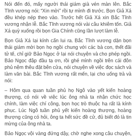
Nói đến đó, mấy người thái giám già vén màn lên. Bắc
Tĩnh vương nói: “Xin mời” rồi tự mình đi trước. Bọn Giả Xá
đều khép nép theo vào. Trước hết Giả Xá xin Bắc Tĩnh
vương nhận lễ. Bắc Tĩnh vương nói vài câu khiêm tốn. Giả
Xá quỳ xuống rồi bọn Gia Chính cũng lần lượt làm lễ.
Bọn Giả Xá lại kính cẩn lui ra. Bắc Tĩnh vương dặn bọn
thái giám mời bọn họ ngồi chung với các bà con, thết đãi
tử tế, chỉ giữ Bảo Ngọc ở lại nói chuyện và cho phép ngồi.
Bảo Ngọc đập đầu tạ ơn, rồi ghé mình ngồi trên cái đôn
phủ nệm thêu đặt bên cửa, nói chuyện về việc đọc sách và
làm văn bài. Bắc Tĩnh vương rất mến, lại cho uống trà và
nói:
– Hôm qua quan tuần phủ họ Ngô vào yết kiến hoàng
thượng, có nói về việc lúc ông nhà ta nhận chức học
chính, làm việc chí công, bọn học trò thuộc hạ rất là kính
phục. Lúc Ngô tuần phủ yết kiến hoàng thượng, hoàng
thượng cũng có hỏi, ông ta hết sức đề cử, đủ biết đó là tin
mừng của ông nhà ta.
Bảo Ngọc vội vàng đứng dậy, chờ nghe xong câu chuyện,