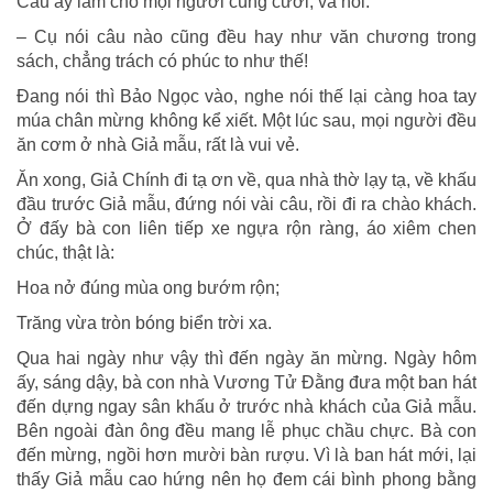
Câu ấy làm cho mọi người cùng cười, và nói:
– Cụ nói câu nào cũng đều hay như văn chương trong
sách, chẳng trách có phúc to như thế!
Đang nói thì Bảo Ngọc vào, nghe nói thế lại càng hoa tay
múa chân mừng không kể xiết. Một lúc sau, mọi người đều
ăn cơm ở nhà Giả mẫu, rất là vui vẻ.
Ăn xong, Giả Chính đi tạ ơn về, qua nhà thờ lạy tạ, về khấu
đầu trước Giả mẫu, đứng nói vài câu, rồi đi ra chào khách.
Ở đấy bà con liên tiếp xe ngựa rộn ràng, áo xiêm chen
chúc, thật là:
Hoa nở đúng mùa ong bướm rộn;
Trăng vừa tròn bóng biển trời xa.
Qua hai ngày như vậy thì đến ngày ăn mừng. Ngày hôm
ấy, sáng dậy, bà con nhà Vương Tử Đằng đưa một ban hát
đến dựng ngay sân khấu ở trước nhà khách của Giả mẫu.
Bên ngoài đàn ông đều mang lễ phục chầu chực. Bà con
đến mừng, ngồi hơn mười bàn rượu. Vì là ban hát mới, lại
thấy Giả mẫu cao hứng nên họ đem cái bình phong bằng