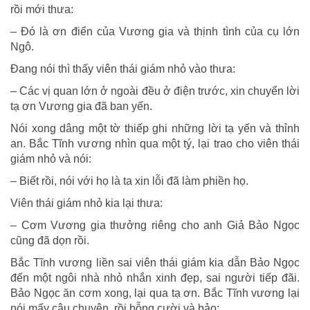
rồi mới thưa:
– Đó là ơn điển của Vương gia và thịnh tình của cụ lớn
Ngô.
Đang nói thì thấy viên thái giám nhỏ vào thưa:
– Các vị quan lớn ở ngoài đều ở điện trước, xin chuyển lời
tạ ơn Vương gia đã ban yến.
Nói xong dâng một tờ thiếp ghi những lời tạ yến và thỉnh
an. Bắc Tĩnh vương nhìn qua một tý, lại trao cho viên thái
giám nhỏ và nói:
– Biết rồi, nói với họ là ta xin lỗi đã làm phiền họ.
Viên thái giám nhỏ kia lại thưa:
– Cơm Vương gia thưởng riêng cho anh Giả Bảo Ngọc
cũng đã dọn rồi.
Bắc Tĩnh vương liền sai viên thái giám kia dẫn Bảo Ngọc
đến một ngôi nhà nhỏ nhắn xinh đẹp, sai người tiếp đãi.
Bảo Ngọc ăn cơm xong, lại qua tạ ơn. Bắc Tĩnh vương lại
nói mấy câu chuyện, rồi bỗng cười và bảo: