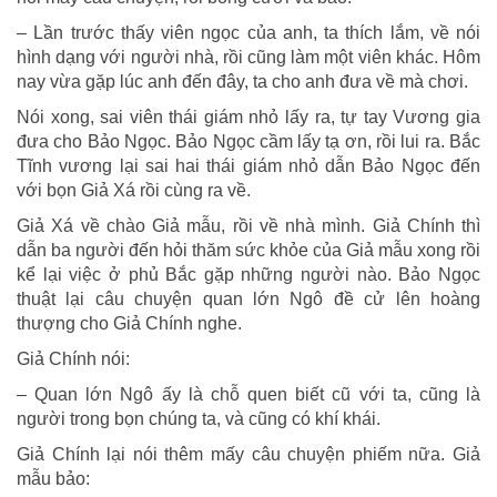
– Lần trước thấy viên ngọc của anh, ta thích lắm, về nói
hình dạng với người nhà, rồi cũng làm một viên khác. Hôm
nay vừa gặp lúc anh đến đây, ta cho anh đưa về mà chơi.
Nói xong, sai viên thái giám nhỏ lấy ra, tự tay Vương gia
đưa cho Bảo Ngọc. Bảo Ngọc cầm lấy tạ ơn, rồi lui ra. Bắc
Tĩnh vương lại sai hai thái giám nhỏ dẫn Bảo Ngọc đến
với bọn Giả Xá rồi cùng ra về.
Giả Xá về chào Giả mẫu, rồi về nhà mình. Giả Chính thì
dẫn ba người đến hỏi thăm sức khỏe của Giả mẫu xong rồi
kể lại việc ở phủ Bắc gặp những người nào. Bảo Ngọc
thuật lại câu chuyện quan lớn Ngô đề cử lên hoàng
thượng cho Giả Chính nghe.
Giả Chính nói:
– Quan lớn Ngô ấy là chỗ quen biết cũ với ta, cũng là
người trong bọn chúng ta, và cũng có khí khái.
Giả Chính lại nói thêm mấy câu chuyện phiếm nữa. Giả
mẫu bảo: