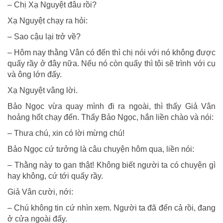
– Chị Xạ Nguyệt đâu rồi?
Xạ Nguyệt chạy ra hỏi:
– Sao cậu lại trở về?
– Hôm nay thằng Vân có đến thì chị nói với nó không được
quấy rầy ở đây nữa. Nếu nó còn quấy thì tôi sẽ trình với cụ
và ông lớn đấy.
Xạ Nguyệt vâng lời.
Bảo Ngọc vừa quay mình đi ra ngoài, thì thấy Giả Vân
hoảng hốt chạy đến. Thấy Bảo Ngọc, hắn liền chào và nói:
– Thưa chú, xin có lời mừng chú!
Bảo Ngọc cứ tưởng là câu chuyện hôm qua, liền nói:
– Thằng này to gan thật! Không biết người ta có chuyện gì
hay không, cứ tới quấy rầy.
Giả Vân cười, nới:
– Chú không tin cứ nhìn xem. Người ta đã đến cả rồi, đang
ở cửa ngoài đấy.