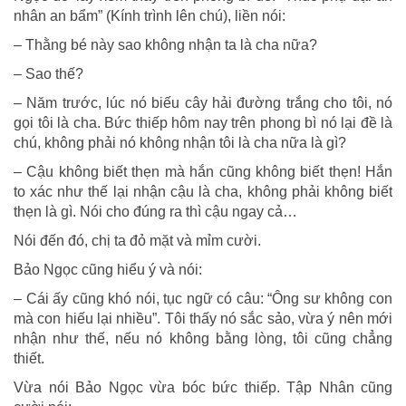
nhân an bẩm” (Kính trình lên chú), liền nói:
– Thằng bé này sao không nhận ta là cha nữa?
– Sao thế?
– Năm trước, lúc nó biếu cây hải đường trắng cho tôi, nó
gọi tôi là cha. Bức thiếp hôm nay trên phong bì nó lại đề là
chú, không phải nó không nhận tôi là cha nữa là gì?
– Cậu không biết thẹn mà hắn cũng không biết thẹn! Hắn
to xác như thế lại nhận cậu là cha, không phải không biết
thẹn là gì. Nói cho đúng ra thì cậu ngay cả…
Nói đến đó, chị ta đỏ mặt và mỉm cười.
Bảo Ngọc cũng hiểu ý và nói:
– Cái ấy cũng khó nói, tục ngữ có câu: “Ông sư không con
mà con hiếu lại nhiều”. Tôi thấy nó sắc sảo, vừa ý nên mới
nhận như thế, nếu nó không bằng lòng, tôi cũng chẳng
thiết.
Vừa nói Bảo Ngọc vừa bóc bức thiếp. Tập Nhân cũng