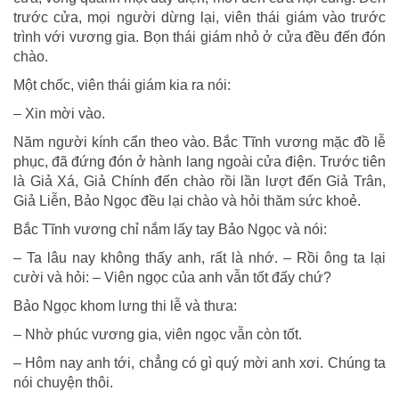
trước cửa, mọi người dừng lại, viên thái giám vào trước
trình với vương gia. Bọn thái giám nhỏ ở cửa đều đến đón
chào.
Một chốc, viên thái giám kia ra nói:
– Xin mời vào.
Năm người kính cẩn theo vào. Bắc Tĩnh vương mặc đồ lễ
phục, đã đứng đón ở hành lang ngoài cửa điện. Trước tiên
là Giả Xá, Giả Chính đến chào rồi lần lượt đến Giả Trân,
Giả Liễn, Bảo Ngọc đều lại chào và hỏi thăm sức khoẻ.
Bắc Tĩnh vương chỉ nắm lấy tay Bảo Ngọc và nói:
– Ta lâu nay không thấy anh, rất là nhớ. – Rồi ông ta lại
cười và hỏi: – Viên ngọc của anh vẫn tốt đấy chứ?
Bảo Ngọc khom lưng thi lễ và thưa:
– Nhờ phúc vương gia, viên ngọc vẫn còn tốt.
– Hôm nay anh tới, chẳng có gì quý mời anh xơi. Chúng ta
nói chuyện thôi.