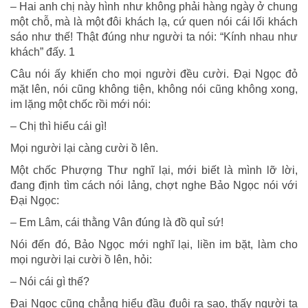
– Hai anh chị này hình như không phải hàng ngày ở chung
một chỗ, mà là một đôi khách lạ, cứ quen nói cái lối khách
sáo như thế! Thật đúng như người ta nói: “Kính nhau như
khách” đấy. 1
Câu nói ấy khiến cho mọi người đều cười. Đại Ngọc đỏ
mặt lên, nói cũng không tiện, không nói cũng không xong,
im lặng một chốc rồi mới nói:
– Chị thì hiểu cái gì!
Mọi người lại càng cười ồ lên.
Một chốc Phượng Thư nghĩ lại, mới biết là mình lỡ lời,
đang định tìm cách nói lảng, chợt nghe Bảo Ngọc nói với
Đại Ngọc:
– Em Lâm, cái thằng Vân đúng là đồ quỉ sứ!
Nói đến đó, Bảo Ngọc mới nghĩ lại, liền im bặt, làm cho
mọi người lại cười ồ lên, hỏi:
– Nói cái gì thế?
Đại Ngọc cũng chẳng hiểu đầu đuôi ra sao, thấy người ta