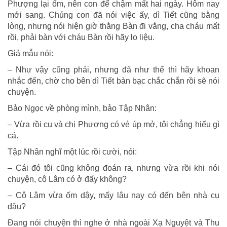
Phượng lại ốm, nên con để chậm mất hai ngày. Hôm nay
mới sang. Chúng con đã nói việc ấy, dì Tiết cũng bằng
lòng, nhưng nói hiện giờ thằng Bàn đi vắng, cha cháu mất
rồi, phải bàn với cháu Bàn rồi hãy lo liệu.
Giả mẫu nói:
– Như vậy cũng phải, nhưng đã như thế thì hãy khoan
nhắc đến, chờ cho bên dì Tiết bàn bạc chắc chắn rồi sẽ nói
chuyện.
Bảo Ngọc về phòng mình, bảo Tập Nhân:
– Vừa rồi cụ và chị Phượng có vẻ úp mở, tôi chẳng hiểu gì
cả.
Tập Nhân nghĩ một lúc rồi cười, nói:
– Cái đó tôi cũng không đoán ra, nhưng vừa rồi khi nói
chuyện, cô Lâm có ở đấy không?
– Cô Lâm vừa ốm dậy, mấy lâu nay có đến bên nhà cụ
đâu?
Đang nói chuyện thì nghe ở nhà ngoài Xạ Nguyệt và Thu