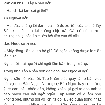
Văn cãi nhau. Tập Nhân hỏi:
– Hai chị lại làm cái gì thế?
Xạ Nguyệt nói:
– Hai đứa chúng tôi đánh bài, nó được tiền của tôi, nó lấy.
Đến khi nó thua lại không chịu trả. Cái đó còn được,
nhưng nó lại còn ăn cướp hết tiền của tôi nữa.
Bảo Ngọc cười nói:
– Mấy đồng tiền, quan hệ gì? Đố ngốc không được làm ồn
lên nữa!
Nghe nói, hai người chỉ ngồi lẩm bẩm trong miệng.
Trong nhà Tập Nhân dọn dẹp cho Bảo Ngọc đi ngủ.
Nghe câu nói vừa rồi, Tập Nhận biết ngay là họ bàn việc
hỏi vợ cho Bảo Ngọc. Nhưng sợ Bảo Ngọc hay có những
ý trẻ con, nếu nhắc đến, không khéo lại gợi ra cho anh ta
bao nhiêu câu nói ngớ ngẩn. Tập Nhân cố ý làm như
không biết, nhưng đối với chị ta đó là việc quan trọng nhất.
Đêm nằm, Tập Nhân có ý định: Chi bằng sang gặp Tử