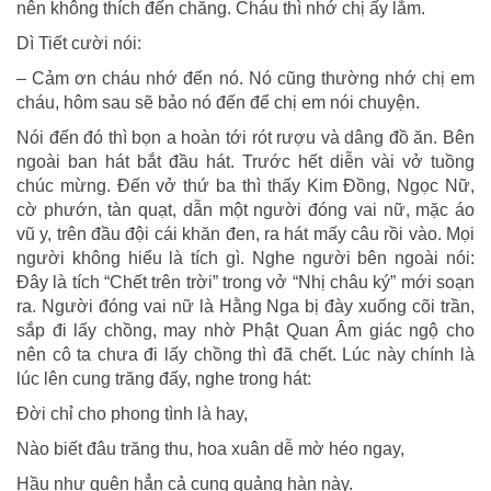
nên không thích đến chăng. Cháu thì nhớ chị ấy lắm.
Dì Tiết cười nói:
– Cảm ơn cháu nhớ đến nó. Nó cũng thường nhớ chị em
cháu, hôm sau sẽ bảo nó đến để chị em nói chuyện.
Nói đến đó thì bọn a hoàn tới rót rượu và dâng đồ ăn. Bên
ngoài ban hát bắt đầu hát. Trước hết diễn vài vở tuồng
chúc mừng. Đến vở thứ ba thì thấy Kim Đồng, Ngọc Nữ,
cờ phướn, tàn quạt, dẫn một người đóng vai nữ, mặc áo
vũ y, trên đầu đội cái khăn đen, ra hát mấy câu rồi vào. Mọi
người không hiểu là tích gì. Nghe người bên ngoài nói:
Đây là tích “Chết trên trời” trong vở “Nhị châu ký” mới soạn
ra. Người đóng vai nữ là Hằng Nga bị đày xuống cõi trần,
sắp đi lấy chồng, may nhờ Phật Quan Âm giác ngộ cho
nên cô ta chưa đi lấy chồng thì đã chết. Lúc này chính là
lúc lên cung trăng đấy, nghe trong hát:
Đời chỉ cho phong tình là hay,
Nào biết đâu trăng thu, hoa xuân dễ mờ héo ngay,
Hầu như quên hẳn cả cung quảng hàn này.