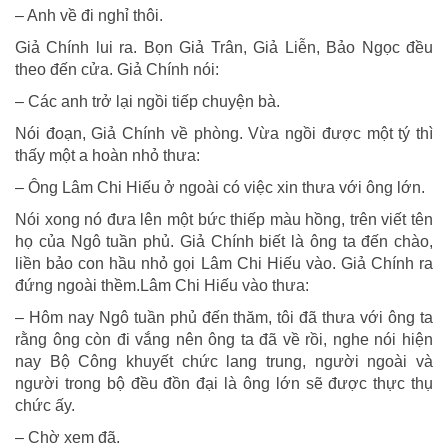
– Anh về đi nghỉ thôi.
Giả Chính lui ra. Bọn Giả Trân, Giả Liễn, Bảo Ngọc đều
theo đến cửa. Giả Chính nói:
– Các anh trở lại ngồi tiếp chuyện bà.
Nói đoạn, Giả Chính về phòng. Vừa ngồi được một tý thì
thấy một a hoàn nhỏ thưa:
– Ông Lâm Chi Hiếu ở ngoài có việc xin thưa với ông lớn.
Nói xong nó đưa lên một bức thiếp màu hồng, trên viết tên
họ của Ngô tuần phủ. Giả Chính biết là ông ta đến chào,
liền bảo con hầu nhỏ gọi Lâm Chi Hiếu vào. Giả Chính ra
đứng ngoài thềm.Lâm Chi Hiếu vào thưa:
– Hôm nay Ngô tuần phủ đến thăm, tôi đã thưa với ông ta
rằng ông còn đi vắng nên ông ta đã về rồi, nghe nói hiện
nay Bộ Công khuyết chức lang trung, người ngoài và
người trong bộ đều đồn đại là ông lớn sẽ được thực thụ
chức ấy.
– Chờ xem đã.