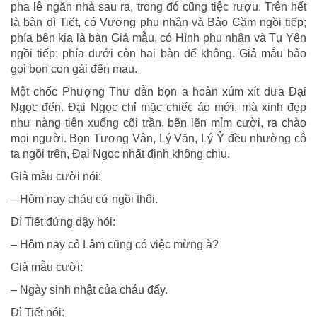
pha lê ngăn nhà sau ra, trong đó cũng tiệc rượu. Trên hết
là bàn dì Tiết, có Vương phu nhân và Bảo Cầm ngồi tiếp;
phía bên kia là bàn Giả mẫu, có Hình phu nhân và Tụ Yên
ngồi tiếp; phía dưới còn hai bàn để không. Giả mẫu bảo
gọi bọn con gái đến mau.
Một chốc Phượng Thư dẫn bọn a hoàn xúm xít đưa Đại
Ngọc đến. Đại Ngọc chỉ mặc chiếc áo mới, mà xinh đẹp
như nàng tiên xuống cõi trần, bẽn lẽn mỉm cười, ra chào
mọi người. Bọn Tương Vân, Lý Văn, Lý Ỷ đều nhường cô
ta ngồi trên, Đại Ngọc nhất định không chịu.
Giả mẫu cười nói:
– Hôm nay cháu cứ ngồi thôi.
Dì Tiết đứng dậy hỏi:
– Hôm nay cô Lâm cũng có việc mừng à?
Giả mẫu cười:
– Ngày sinh nhật của cháu đấy.
Dì Tiết nói: