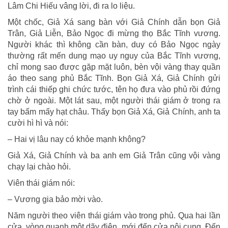
Lâm Chi Hiếu vâng lời, đi ra lo liệu.
Một chốc, Giả Xá sang bàn với Giả Chính dẫn bọn Giả
Trân, Giả Liễn, Bảo Ngọc đi mừng thọ Bắc Tĩnh vương.
Người khác thì không cần bàn, duy có Bảo Ngọc ngày
thường rất mến dung mạo uy nguy của Bắc Tĩnh vương,
chỉ mong sao được gặp mặt luôn, bèn vội vàng thay quần
áo theo sang phủ Bắc Tĩnh. Bọn Giả Xá, Giả Chính gửi
trình cái thiếp ghi chức tước, tên họ đưa vào phủ rồi đứng
chờ ở ngoài. Một lát sau, một người thái giám ở trong ra
tay bấm mấy hạt châu. Thấy bọn Giả Xá, Giả Chính, anh ta
cười hì hì và nói:
– Hai vị lâu nay có khỏe mạnh không?
Giả Xá, Giả Chính và ba anh em Giả Trân cũng vội vàng
chạy lại chào hỏi.
Viên thái giám nói:
– Vương gia bảo mời vào.
Năm người theo viên thái giám vào trong phủ. Qua hai lần
cửa, vòng quanh một dãy điện, mới đến cửa nội cung. Đến