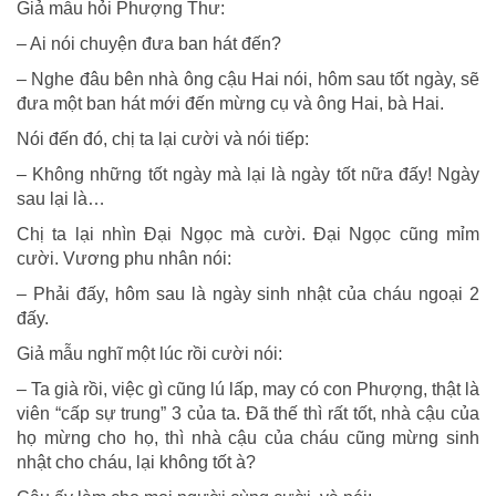
Giả mẫu hỏi Phượng Thư:
– Ai nói chuyện đưa ban hát đến?
– Nghe đâu bên nhà ông cậu Hai nói, hôm sau tốt ngày, sẽ
đưa một ban hát mới đến mừng cụ và ông Hai, bà Hai.
Nói đến đó, chị ta lại cười và nói tiếp:
– Không những tốt ngày mà lại là ngày tốt nữa đấy! Ngày
sau lại là…
Chị ta lại nhìn Đại Ngọc mà cười. Đại Ngọc cũng mỉm
cười. Vương phu nhân nói:
– Phải đấy, hôm sau là ngày sinh nhật của cháu ngoại 2
đấy.
Giả mẫu nghĩ một lúc rồi cười nói:
– Ta già rồi, việc gì cũng lú lấp, may có con Phượng, thật là
viên “cấp sự trung” 3 của ta. Đã thế thì rất tốt, nhà cậu của
họ mừng cho họ, thì nhà cậu của cháu cũng mừng sinh
nhật cho cháu, lại không tốt à?