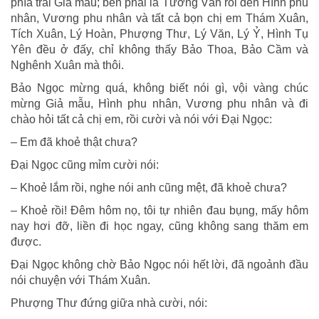
phía trái Giả mẫu; bên phải là Tương Vân rồi đến Hình phu
nhân, Vương phu nhân và tất cả bọn chị em Thám Xuân,
Tích Xuân, Lý Hoàn, Phượng Thư, Lý Văn, Lý Ỷ, Hình Tụ
Yên đều ở đấy, chỉ không thấy Bảo Thoa, Bảo Cầm và
Nghênh Xuân mà thôi.
Bảo Ngọc mừng quá, không biết nói gì, vội vàng chúc
mừng Giả mẫu, Hình phu nhân, Vương phu nhân và đi
chào hỏi tất cả chị em, rồi cười và nói với Đại Ngọc:
– Em đã khoẻ thật chưa?
Đại Ngọc cũng mỉm cười nói:
– Khoẻ lắm rồi, nghe nói anh cũng mệt, đã khoẻ chưa?
– Khoẻ rồi! Đêm hôm nọ, tôi tự nhiên đau bụng, mấy hôm
nay hơi đỡ, liền đi học ngay, cũng không sang thăm em
được.
Đại Ngọc không chờ Bảo Ngọc nói hết lời, đã ngoảnh đầu
nói chuyện với Thám Xuân.
Phượng Thư đứng giữa nhà cười, nói: