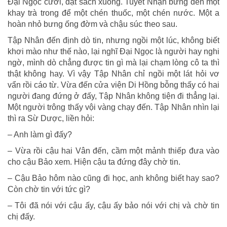
Đại Ngọc cười, đặt sách xuống. Tuyết Nhạn bưng đến một
khay trà trong để một chén thuốc, một chén nước. Một a
hoàn nhỏ bưng ống đờm và chậu súc theo sau.
Tập Nhân đến định dò tin, nhưng ngồi một lúc, không biết
khơi mào như thế nào, lại nghĩ Đại Ngọc là người hay nghi
ngờ, mình dò chẳng được tin gì mà lại chạm lòng cô ta thì
thật không hay. Vì vậy Tập Nhân chỉ ngồi một lát hỏi vơ
vẩn rồi cáo từ. Vừa đến cửa viện Di Hồng bỗng thấy có hai
người đang đứng ở đấy, Tập Nhân không tiện đi thẳng lại.
Một người trông thấy vội vàng chạy đến. Tập Nhân nhìn lại
thì ra Sừ Dược, liền hỏi:
– Anh làm gì đấy?
– Vừa rồi cậu hai Vân đến, cầm một mảnh thiếp đưa vào
cho cậu Bảo xem. Hiện cậu ta đứng đây chờ tin.
– Cậu Bảo hôm nào cũng đi học, anh không biết hay sao?
Còn chờ tin với tức gì?
– Tôi đã nói với cậu ấy, cậu ấy bảo nói với chị và chờ tin
chị đấy.