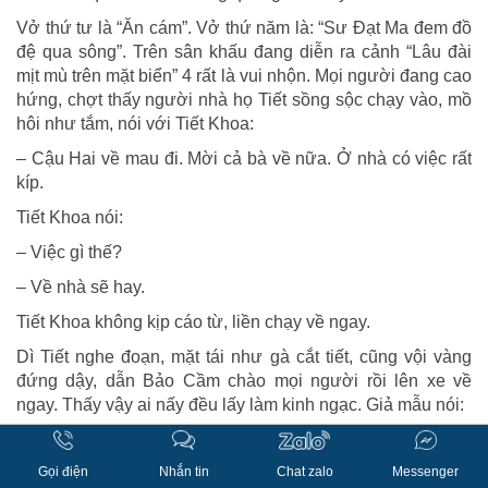
Vở thứ tư là “Ăn cám”. Vở thứ năm là: “Sư Đạt Ma đem đồ
đệ qua sông”. Trên sân khấu đang diễn ra cảnh “Lâu đài
mịt mù trên mặt biển” 4 rất là vui nhộn. Mọi người đang cao
hứng, chợt thấy người nhà họ Tiết sồng sộc chạy vào, mồ
hôi như tắm, nói với Tiết Khoa:
– Cậu Hai về mau đi. Mời cả bà về nữa. Ở nhà có việc rất
kíp.
Tiết Khoa nói:
– Việc gì thế?
– Về nhà sẽ hay.
Tiết Khoa không kịp cáo từ, liền chạy về ngay.
Dì Tiết nghe đoạn, mặt tái như gà cắt tiết, cũng vội vàng
đứng dậy, dẫn Bảo Cầm chào mọi người rồi lên xe về
ngay. Thấy vậy ai nấy đều lấy làm kinh ngạc. Giả mẫu nói:
– Hãy cho người sang bên ấy xem có việc gì, chúng ta cần
phải để ý đấy.
Gọi điện
Nhắn tin
Chat zalo
Messenger