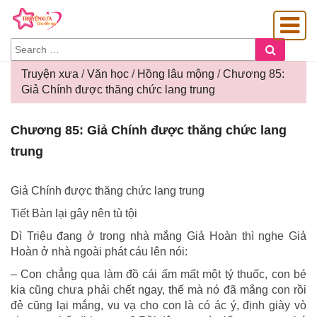
SEARCH
Search
FOR:
Truyện xưa
/
Văn học
/
Hồng lâu mộng
/
Chương 85:
Giả Chính được thăng chức lang trung
OÀNG GIA
Chương
Chương 85: Giả Chính được thăng chức lang
85:
trung
Giả
Chính
được
Giả Chính được thăng chức lang trung
thăng
Tiết Bàn lại gây nên tù tội
chức
lang
Dì Triệu đang ở trong nhà mắng Giả Hoàn thì nghe Giả
trung
Hoàn ở nhà ngoài phát cáu lên nói:
– Con chẳng qua làm đồ cái ấm mất một tý thuốc, con bé
kia cũng chưa phải chết ngay, thế mà nó đã mắng con rồi
đẻ cũng lại mắng, vu vạ cho con là có ác ý, định giày vò