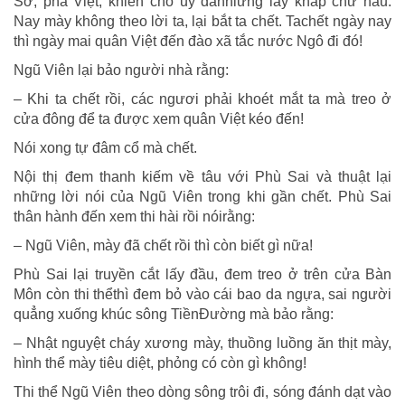
Sở, phá Việt, khiến cho uy danhlừng lẫy khắp chư hầu.
Nay mày không theo lời ta, lại bắt ta chết. Tachết ngày nay
thì ngày mai quân Việt đến đào xã tắc nước Ngô đi đó!
Ngũ Viên lại bảo người nhà rằng:
– Khi ta chết rồi, các ngươi phải khoét mắt ta mà treo ở
cửa đông để ta được xem quân Việt kéo đến!
Nói xong tự đâm cổ mà chết.
Nội thị đem thanh kiếm về tâu với Phù Sai và thuật lại
những lời nói của Ngũ Viên trong khi gần chết. Phù Sai
thân hành đến xem thi hài rồi nóirằng:
– Ngũ Viên, mày đã chết rồi thì còn biết gì nữa!
Phù Sai lại truyền cắt lấy đầu, đem treo ở trên cửa Bàn
Môn còn thi thểthì đem bỏ vào cái bao da ngựa, sai người
quẳng xuống khúc sông TiềnĐường mà bảo rằng:
– Nhật nguyệt cháy xương mày, thuồng luồng ăn thịt mày,
hình thể mày tiêu diệt, phỏng có còn gì không!
Thi thể Ngũ Viên theo dòng sông trôi đi, sóng đánh dạt vào