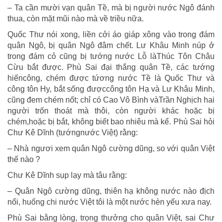
– Ta cần mười vạn quân Tề, mà bị người nước Ngô đánh
thua, còn mặt mũi nào mà về triều nữa.
Quốc Thư nói xong, liền cởi áo giáp xông vào trong đám
quân Ngô, bị quân Ngô đâm chết. Lư Khâu Minh núp ở
trong đám cỏ cũng bị tướng nước Lỗ làThúc Tôn Châu
Cừu bắt được. Phù Sai đại thắng quân Tề, các tướng
hiếncông, chém được tứơng nước Tề là Quốc Thư và
công tôn Hy, bắt sống đượccông tôn Hạ và Lư Khâu Minh,
cũng đem chém nốt; chỉ có Cao Vô Bình vàTrần Nghịch hai
người trốn thoát mà thôi, còn người khác hoặc bị
chém,hoặc bị bắt, không biết bao nhiêu mà kể. Phù Sai hỏi
Chư Kê Dĩnh (tướngnước Việt) rằng:
– Nhà ngươi xem quân Ngô cường dũng, so với quân Việt
thế nào ?
Chư Kê Dĩnh sụp lạy mà tâu rằng:
– Quân Ngô cường dũng, thiên hạ không nước nào địch
nổi, huống chi nước Việt tôi là một nước hèn yếu xưa nay.
Phù Sai bằng lòng, trọng thưởng cho quân Việt, sai Chư