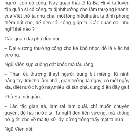
người con có công. Nay quan thái tể là Bá Hi vì ta luyện
tập quân sĩ có công, ta địnhthưởng cho làm thượng khanh;
vua Việt thờ ta như cha, một lòng hiếuthuận, ta định phong
thêm đất cho, để đền cái công giúp ta. Các quan đại phu
nghĩ thế nào ?
Các quan đại phu đều nói:
– Đại vương thưởng công cho kẻ khó nhọc đó là việc bá
vương.
Ngũ Viên sụp xuống đất khóc mà tâu rằng:
– Than ôi, thương thay! người trung bịt miệng, lũ nịnh
nâng tay, tráicho làm phải, gian tưởng là ngay; có một ngày
kia, diệt nước Ngô này,miếu xã tàn phá, cung điện đầy gai!
Phù Sai nổi giận:
– Lão tặc gian trá, làm tai làm quái, chỉ muốn chuyên
quyền, để hại nước ta. Ta nghĩ đến tiền vương, mà không
nỡ giết, cho về mà tự xử lấy, đừng trông thấy mặt ta nữa.
Ngũ Viên nói: