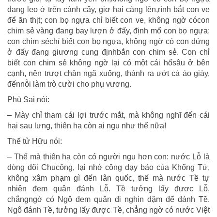
đang leo ở trên cành cây, giơ hai càng lên,rình bắt con ve
để ăn thịt; con bọ ngựa chỉ biết con ve, không ngờ cócon
chim sẻ vàng đang bay lượn ở đấy, định mổ con bọ ngựa;
con chim sẻchỉ biết con bọ ngựa, không ngờ có con đứng
ở đấy đang giương cung địnhbắn con chim sẻ. Con chỉ
biết con chim sẻ không ngờ lại có một cái hốsâu ở bên
cạnh, nên trượt chân ngã xuống, thành ra ướt cả áo giày,
đếnnỗi làm trò cười cho phụ vương.
Phù Sai nói:
– Mày chỉ tham cái lợi trước mắt, mà không nghĩ đến cái
hại sau lưng, thiên hạ còn ai ngu như thế nữa!
Thế tử Hữu nói:
– Thế mà thiên hạ còn có người ngu hơn con: nước Lỗ là
dòng dõi Chucông, lại nhờ công dạy bảo của Khổng Tử,
không xâm phạm gì đến lân quốc, thế mà nước Tề tự
nhiên đem quân đánh Lỗ. Tề tưởng lấy được Lỗ,
chẳngngờ có Ngô đem quân đi nghìn dặm để đánh Tề.
Ngô đánh Tề, tưởng lấy được Tề, chẳng ngờ có nước Việt