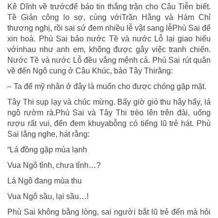
Kê Dĩnh về trướcđể báo tin thắng trận cho Câu Tiễn biết.
Tề Giản công lo sợ, cùng vớiTrần Hằng và Hám Chỉ
thương nghị, rồi sai sứ đem nhiều lễ vật sang lễPhù Sai để
xin hoà. Phù Sai bảo nước Tề và nước Lỗ lại giao hiếu
vớinhau như anh em, không được gây việc tranh chiến.
Nước Tề và nước Lỗ đều vâng mệnh cả. Phù Sai rút quân
về đến Ngô cung ở Câu Khúc, bảo Tây Thirằng:
– Ta để mỹ nhân ở đây là muốn cho được chóng gặp mặt.
Tây Thi sụp lạy và chúc mừng. Bấy giờ gió thu hây hẩy, lá
ngô rườm rà.Phù Sai và Tây Thi trèo lên trên đài, uống
rượu rất vui, đến đem khuyabỗng có tiếng lũ trẻ hát. Phù
Sai lắng nghe, hát rằng:
“Lá đồng gặp mùa lạnh
Vua Ngô tỉnh, chưa tỉnh…?
Lá Ngô đang mùa thu
Vua Ngô sầu, lại sầu…!
Phù Sai không bằng lòng, sai người bắt lũ trẻ đến mà hỏi