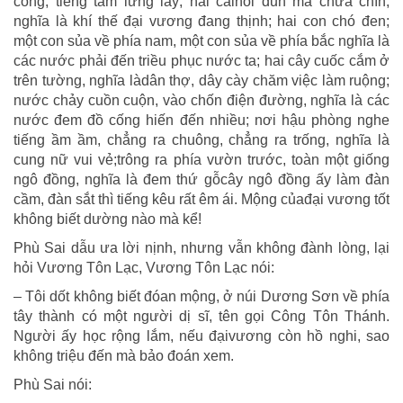
công, tiếng tăm lừng lẫy; hai cáinồi đun mà chưa chín,
nghĩa là khí thế đại vương đang thịnh; hai con chó đen;
một con sủa về phía nam, một con sủa về phía bắc nghĩa là
các nước phải đến triều phục nước ta; hai cây cuốc cắm ở
trên tường, nghĩa làdân thợ, dây cày chăm việc làm ruộng;
nước chảy cuồn cuộn, vào chốn điện đường, nghĩa là các
nước đem đồ cống hiến đến nhiều; nơi hậu phòng nghe
tiếng ầm ầm, chẳng ra chuông, chẳng ra trống, nghĩa là
cung nữ vui vẻ;trông ra phía vườn trước, toàn một giống
ngô đồng, nghĩa là đem thứ gỗcây ngô đồng ấy làm đàn
cầm, đàn sắt thì tiếng kêu rất êm ái. Mộng củađại vương tốt
không biết dường nào mà kể!
Phù Sai dẫu ưa lời nịnh, nhưng vẫn không đành lòng, lại
hỏi Vương Tôn Lạc, Vương Tôn Lạc nói:
– Tôi dốt không biết đóan mộng, ở núi Dương Sơn về phía
tây thành có một người dị sĩ, tên gọi Công Tôn Thánh.
Người ấy học rộng lắm, nếu đạivương còn hồ nghi, sao
không triệu đến mà bảo đoán xem.
Phù Sai nói: