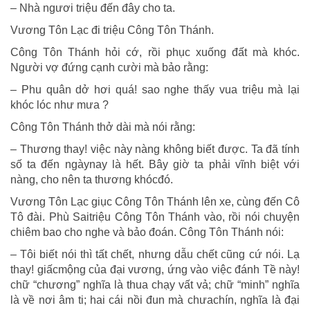
– Nhà ngươi triệu đến đây cho ta.
Vương Tôn Lạc đi triệu Công Tôn Thánh.
Công Tôn Thánh hỏi cớ, rồi phục xuống đất mà khóc.
Người vợ đứng cạnh cười mà bảo rằng:
– Phu quân dở hơi quá! sao nghe thấy vua triệu mà lại
khóc lóc như mưa ?
Công Tôn Thánh thở dài mà nói rằng:
– Thương thay! việc này nàng không biết được. Ta đã tính
số ta đến ngàynay là hết. Bây giờ ta phải vĩnh biệt với
nàng, cho nên ta thương khócđó.
Vương Tôn Lạc giục Công Tôn Thánh lên xe, cùng đến Cô
Tô đài. Phù Saitriệu Công Tôn Thánh vào, rồi nói chuyện
chiêm bao cho nghe và bảo đoán. Công Tôn Thánh nói:
– Tôi biết nói thì tất chết, nhưng dẫu chết cũng cứ nói. Lạ
thay! giấcmộng của đại vương, ứng vào việc đánh Tề này!
chữ “chương” nghĩa là thua chạy vất vả; chữ “minh” nghĩa
là về nơi âm ti; hai cái nồi đun mà chưachín, nghĩa là đại