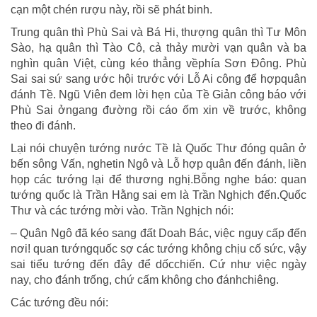
cạn một chén rượu này, rồi sẽ phát binh.
Trung quân thì Phù Sai và Bá Hi, thượng quân thì Tư Môn
Sào, hạ quân thì Tào Cô, cả thảy mười vạn quân và ba
nghìn quân Việt, cùng kéo thẳng vềphía Sơn Đông. Phù
Sai sai sứ sang ước hội trước với Lỗ Ai công để hợpquân
đánh Tề. Ngũ Viên đem lời hẹn của Tề Giản công báo với
Phù Sai ởngang đường rồi cáo ốm xin về trước, không
theo đi đánh.
Lại nói chuyện tướng nước Tề là Quốc Thư đóng quân ở
bến sông Vấn, nghetin Ngô và Lỗ hợp quân đến đánh, liền
họp các tướng lại để thương nghị.Bỗng nghe báo: quan
tướng quốc là Trần Hằng sai em là Trần Nghịch đến.Quốc
Thư và các tướng mời vào. Trần Nghịch nói:
– Quân Ngô đã kéo sang đất Doah Bác, việc nguy cấp đến
nơi! quan tướngquốc sợ các tướng không chịu cố sức, vậy
sai tiểu tướng đến đây để dốcchiến. Cứ như việc ngày
nay, cho đánh trống, chứ cấm không cho đánhchiêng.
Các tướng đều nói: