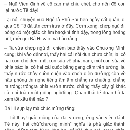
– Ngũ Viên định về cố can mà chịu chết, cho nên để con
lại nước Tề đây!
Lại nói chuyện vua Ngô là Phù Sai hẹn ngày cất quân, đi
qua Cô Tô đài,ăn cơm trưa ở đấy. Cơm xong, chợp ngủ đi,
bỗng có một giấc chiêm bao;khi tỉnh dậy, trong lòng hoảng
hốt, mới gọi Bá Hi vào mà bảo rằng:
– Ta vừa chợp ngủ đi, chiêm bao thấy vào Chương Minh
cung; khi vào đếnnơi, thấy hai cái nồi đun chưa chín; lại có
hai con chó đen; một con sủa về phía nam, một con sủa về
phía bắc; lại có hai cái cuốc bằng gang,cắm trên tường; lại
thấy nước chảy cuồn cuộn vào chốn điện đường; còn về
hậu phòng thì nghe tiếng ầm ầm chẳng ra chuông, chẳng
ra trống; trôngra phía vườn trước, chẳng thấy cây gì khác
cả, chỉ toàn một giống ngôđồng. Quan thái tể đóan hộ ta
xem tốt xấu thế nào ?
Bá Hi sụp lạy mà chúc mừng rằng:
– Tốt thay! giấc mộng của đại vương, ứng vào việc đánh
Tề này! hai chữ”chương minh” nghĩa là phá giặc thành