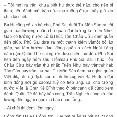
– Tôi mới ra trận, chưa biết hư thực thế nào, cho nên bị
thua; nếu đánh một trận nữa mà không được, bấy giờ xin
chịu tội chết.
Bá Hi cũng cố xin hộ cho, Phù Sai đuổi Tư Môn Sào ra, rồi
giao toánthượng quân cho quan đại tướng là Triển Như.
Gặp có tướng nước Lỗ làThúc Tôn Châu Cừu đem quân
đến giúp, Phù Sai đưa ra một thanh kiếm vàmột bộ áo
giáp, sai làm hướng đạo, đóng quân ở cách Ngải Lăng
năm dặm.Quốc Thư sai người đưa chiến thư đến. Phù Sai
hẹn đến ngày hôm sau. Hômsau Phù Sai sai Thúc Tôn
Châu Cừu bày trận thứ nhất; Triển Như bày trậnthứ hai;
Tào Côn bày trận thứ ba;; Tư Môn Sào đem ba nghìn quân
Việt đilại để dụ địch; còn mình thì cùg với Bá Hi đem đại
binh đóng nơi gò caomà tuỳ cơ tiếp ứng. Lại cho tướng
nước Việt là Chư Kê Dĩnh theo ở bêncạnh để cùng xem
đánh. Quân Tề đã bày trận xong, Trần Nghịch cùng vớicác
tướng đều ngậm ngọc mà bào nhau rằng:
– Ai chết thì đem liệm ngay!
Công tôn Hạ và Công tôn Huy bắt quân sĩ hát bài “Tống