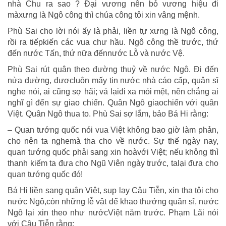
nhà Chu ra sao ? Đại vương nên bỏ vương hiệu đi
màxưng là Ngô công thì chúa công tôi xin vâng mệnh.
Phù Sai cho lời nói ấy là phải, liền tự xưng là Ngô công,
rồi ra tiếpkiến các vua chư hầu. Ngô công thề trước, thứ
đến nước Tấn, thứ nữa đếnnước Lỗ và nước Vệ.
Phù Sai rút quân theo đường thuỷ về nước Ngô. Đi đến
nửa đường, đượcluôn mấy tin nước nhà cáo cấp, quân sĩ
nghe nói, ai cũng sợ hãi; vả lạiđi xa mỏi mệt, nên chẳng ai
nghĩ gì đến sự giao chiến. Quân Ngô giaochiến với quân
Việt. Quân Ngô thua to. Phù Sai sợ lắm, bảo Bá Hi rằng:
– Quan tướng quốc nói vua Việt không bao giờ làm phản,
cho nên ta nghemà tha cho về nước. Sự thế ngày nay,
quan tướng quốc phải sang xin hoàvới Việt; nếu không thì
thanh kiếm ta đưa cho Ngũ Viên ngày trước, talại đưa cho
quan tướng quốc đó!
Bá Hi liền sang quân Việt, sụp lạy Câu Tiễn, xin tha tội cho
nước Ngô,còn những lễ vật để khao thưởng quân sĩ, nước
Ngô lại xin theo như nướcViệt năm trước. Phạm Lãi nói
với Câu Tiễn rằng: