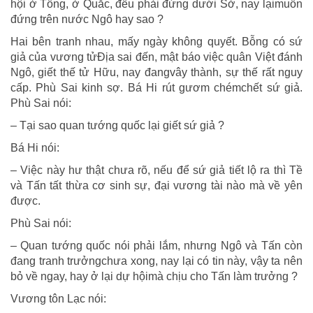
hội ở Tống, ở Quắc, đều phải đứng dưới Sở, nay lạimuốn
đứng trên nước Ngô hay sao ?
Hai bên tranh nhau, mấy ngày không quyết. Bỗng có sứ
giả của vương tửĐịa sai đến, mật báo việc quân Việt đánh
Ngô, giết thế tử Hữu, nay đangvây thành, sự thế rất nguy
cấp. Phù Sai kinh sợ. Bá Hi rút gươm chémchết sứ giả.
Phù Sai nói:
– Tại sao quan tướng quốc lại giết sứ giả ?
Bá Hi nói:
– Việc này hư thật chưa rõ, nếu để sứ giả tiết lộ ra thì Tề
và Tấn tất thừa cơ sinh sự, đại vương tài nào mà về yên
được.
Phù Sai nói:
– Quan tướng quốc nói phải lắm, nhưng Ngô và Tấn còn
đang tranh trưởngchưa xong, nay lại có tin này, vậy ta nên
bỏ về ngay, hay ở lại dự hộimà chịu cho Tấn làm trưởng ?
Vương tôn Lạc nói: