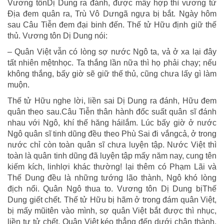
Vương tônDị Dung ra đánh, được mấy hợp thì vương tử
Địa đem quân ra, Trù Vô Dưngã ngựa bị bắt. Ngày hôm
sau Câu Tiễn đem đại binh đến. Thế tử Hữu định giữ thế
thủ. Vương tôn Dị Dung nói:
– Quân Việt vẫn có lòng sợ nước Ngô ta, vả ở xa lại đây
tất nhiên mệtnhọc. Ta thắng lần nữa thì họ phải chạy; nếu
không thắng, bấy giờ sẽ giữ thế thủ, cũng chưa lấy gì làm
muộn.
Thế tử Hữu nghe lời, liền sai Dị Dung ra đánh, Hữu đem
quân theo sau.Câu Tiễn thân hành đốc suất quân sĩ đánh
nhau với Ngô, khí thế hăng háilắm. Lúc bấy giờ ở nước
Ngô quân sĩ tinh dũng đều theo Phù Sai đi vắngcả, ở trong
nước chỉ còn toàn quân sĩ chưa luyện tập. Nước Việt thì
toàn là quân tinh dũng đã luyện tập mấy năm nay, cung tên
kiếm kích, linhlợi khác thường! lại thêm có Phạm Lãi và
Thế Dung đều là những tướng lão thành, Ngô khó lòng
địch nổi. Quân Ngô thua to. Vương tôn Dị Dung bịThế
Dung giết chết. Thế tử Hữu bị hãm ở trong đám quân Việt,
bị mấy mũitên vào mình, sợ quân Việt bắt được thì nhục,
liền tự tử chết. Quân Việt kéo thẳng đến dưới chân thành.