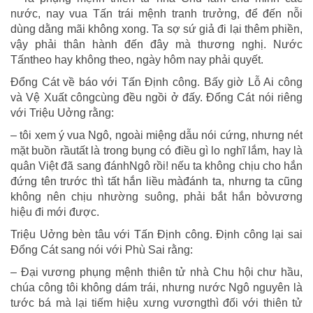
nước, nay vua Tấn trái mệnh tranh trưởng, để đến nỗi
dùng dằng mãi không xong. Ta sợ sứ giả đi lại thêm phiền,
vậy phải thân hành đến đây mà thương nghị. Nước
Tấntheo hay không theo, ngày hôm nay phải quyết.
Đổng Cát về báo với Tấn Định công. Bấy giờ Lỗ Ai công
và Vệ Xuất côngcùng đều ngồi ở đấy. Đổng Cát nói riêng
với Triệu Uởng rằng:
– tôi xem ý vua Ngô, ngoài miệng dẫu nói cứng, nhưng nét
mặt buồn rầutất là trong bụng có điều gì lo nghĩ lắm, hay là
quân Việt đã sang đánhNgô rồi! nếu ta không chịu cho hắn
đứng tên trước thì tất hắn liều màđánh ta, nhưng ta cũng
không nên chịu nhường suông, phải bắt hắn bỏvương
hiệu đi mới được.
Triệu Uởng bèn tâu với Tấn Định công. Định công lại sai
Đổng Cát sang nói với Phù Sai rằng:
– Đại vương phụng mệnh thiên tử nhà Chu hội chư hầu,
chúa công tôi không dám trái, nhưng nước Ngô nguyên là
tước bá mà lại tiếm hiệu xưng vươngthì đối với thiên tử