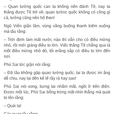
– Quan tướng quốc can ta không nên đánh Tề, nay ta
thắng được Tề trở về, quan tướnc quốc không có công gì
cả, tưởng cũng nên hổ thẹn!
Ngũ Viên giận lắm, vùng vằng buông thanh kiếm xuống
mà tâu rằng:
– Trời định làm mất nước nào thì vẫn cho có điều mừng
nhỏ, rồi mới giáng điều to lớn. Việc thắng Tề chẳng qua là
một điều mừng nhỏ đó, tôi erằng sắp có điều to lớn đến
nơi.
Phù Sai tức giận nói rằng:
– Đã lâu không gặp quan tướng quốc, tai ta được im ắng
dễ chịu, nay lại đến kể lể rầy rà hay sao!
Phù Sai nói xong, bưng tai nhắm mắt, ngồi ở trên điện.
Được một lúc, Phù Sai bỗng trừng mắt nhìn thẳng mà quát
to lên rằng:
– Quái lạ!
Các quan tâu rằng: