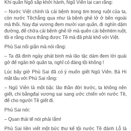
Khi quân Ngô sắp khởi hành, Ngũ Viên lại can rằng:
mưu
về
– Nước Việt chính là cái bệnh trong tim trong ruột của ta,
nước
còn nước Tềchẳng qua như là bệnh ghẻ lở ở bên ngoài
vệ
mà thôi. Nay đại vương đem mười vạn quân, đi nghìn dặm
đường, để chữa cái bệnh ghẻ lở mà quên cái bệnhtim ruột,
tôi e rằng chưa thắng được Tề mà đã phải khổ với Việt.
Phù Sai nổi giận mà nói rằng:
– Ta đã định ngày phát binh mà lão tặc dám đem lời quái
gở để ngăn trở quân ta, nghĩ có đáng tội không !
Lúc bấy giờ Phù Sai đã có ý muốn giết Ngũ Viên. Bá Hi
mật tâu với Phù Sai rằng:
– Ngũ Viên là một bậc lão thần đời trước, ta không nên
giết, chi bằngđại vương sai sang ước chiến với nước Tề,
để cho người Tề giết đi.
Phù Sai nói:
– Quan thái tể nói phải lắm!
Phù Sai liền viết một bức thư kể tội nước Tề đánh Lỗ là