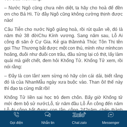
– Nước Ngô cũng chưa nên diệt, ta hãy cho hoà để đền
ơn cho Bá Hi. Từ đây Ngô cũng không cường thịnh được
nào!
Câu Tiễn cho nước Ngô giảng hoà, rồi rút quân về, đó là
năm thứ 38 đờiChu Kính vương. Sang năm sau, Lỗ Ai
công đi săn ở Cự Gia. Kẻ gia thầnnhà Thúc Tôn Thị tên
gọi Thư Thương bắt được một con thú, mình như mìnhcon
hoãng, đuôi như đuôi con trâu, đầu sừng lại có thịt, lấy làm
quái mà giết chết, đem hỏi Khổng Tử. Khổng Tử xem, rồi
nói rằng:
– Đây là con lân! xem sừng nó hãy còn cái dải, biết rằng
đó là của NhanMẫu ngày xưa buộc vào. Than ôi! thế này
thì đạo ta cùng mất rồi!
Khổng Tử liền sai học trò đem chôn. Bấy giờ Khổng tử
mới đem bộ sử nướcLỗ, từ năm đầu Lỗ Ẩn công đến năm
Lỗ Ai công bắt được con lân, công 242năm, chép thành
một quyển gọi là kinh Xuân Thu, để hợp với Dịch, Thi,Thư,
Lễ, Nhạc, cả thảy là sáu kinh.
Gọi điện
Nhắn tin
Chat zalo
Messenger