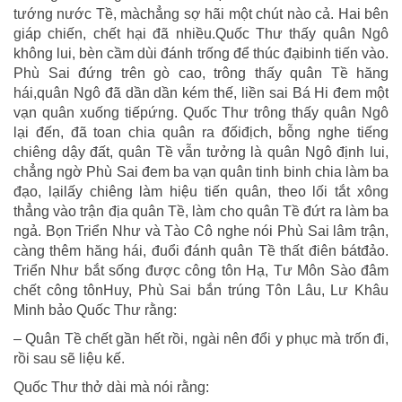
tướng nước Tề, màchẳng sợ hãi một chút nào cả. Hai bên
giáp chiến, chết hại đã nhiều.Quốc Thư thấy quân Ngô
không lui, bèn cầm dùi đánh trống để thúc đạibinh tiến vào.
Phù Sai đứng trên gò cao, trông thấy quân Tề hăng
hái,quân Ngô đã dần dần kém thế, liền sai Bá Hi đem một
vạn quân xuống tiếpứng. Quốc Thư trông thấy quân Ngô
lại đến, đã toan chia quân ra đốiđịch, bỗng nghe tiếng
chiêng dậy đất, quân Tề vẫn tưởng là quân Ngô định lui,
chẳng ngờ Phù Sai đem ba vạn quân tinh binh chia làm ba
đạo, lạilấy chiêng làm hiệu tiến quân, theo lối tắt xông
thẳng vào trận địa quân Tề, làm cho quân Tề đứt ra làm ba
ngả. Bọn Triển Như và Tào Cô nghe nói Phù Sai lâm trận,
càng thêm hăng hái, đuổi đánh quân Tề thất điên bátđảo.
Triển Như bắt sống được công tôn Hạ, Tư Môn Sào đâm
chết công tônHuy, Phù Sai bắn trúng Tôn Lâu, Lư Khâu
Minh bảo Quốc Thư rằng:
– Quân Tề chết gần hết rồi, ngài nên đổi y phục mà trốn đi,
rồi sau sẽ liệu kế.
Quốc Thư thở dài mà nói rằng: