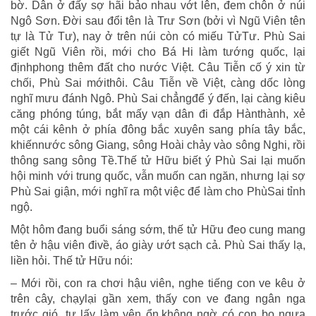
bờ. Dân ở đấy sợ hãi bảo nhau vớt lên, đem chôn ở núi
Ngô Sơn. Đời sau đổi tên là Trư Sơn (bởi vì Ngũ Viên tên
tự là Tử Tư), nay ở trên núi còn có miếu TửTư. Phù Sai
giết Ngũ Viên rồi, mới cho Bá Hi làm tướng quốc, lại
địnhphong thêm đất cho nước Việt. Câu Tiễn cố ý xin từ
chối, Phù Sai mớithôi. Câu Tiễn về Việt, càng dốc lòng
nghĩ mưu đánh Ngô. Phù Sai chẳngđể ý đến, lại càng kiêu
căng phóng túng, bắt mấy vạn dân đi đắp Hànthành, xẻ
một cái kênh ở phía đông bắc xuyên sang phía tây bắc,
khiếnnước sông Giang, sông Hoài chảy vào sông Nghi, rồi
thông sang sông Tề.Thế tử Hữu biết ý Phù Sai lại muốn
hội minh với trung quốc, vẫn muốn can ngăn, nhưng lại sợ
Phù Sai giận, mới nghĩ ra một việc để làm cho PhùSai tỉnh
ngộ.
Một hôm đang buổi sáng sớm, thế tử Hữu đeo cung mang
tên ở hậu viên đivề, áo giày ướt sạch cả. Phù Sai thấy lạ,
liền hỏi. Thế tử Hữu nói:
– Mới rồi, con ra chơi hậu viên, nghe tiếng con ve kêu ở
trên cây, chạylại gần xem, thấy con ve đang ngân nga
trước gió, tự lấy làm yên ổn,không ngờ có con bọ ngựa