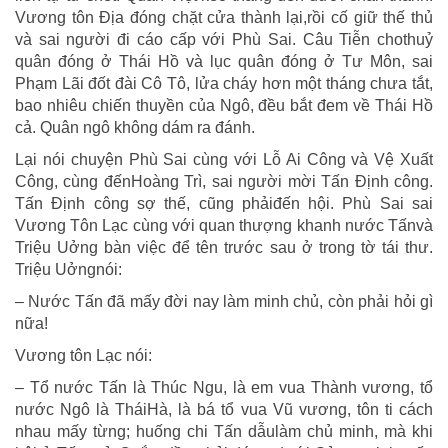
Vương tôn Địa đóng chặt cửa thành lại,rồi cố giữ thế thủ
và sai người đi cáo cấp với Phù Sai. Câu Tiễn chothuỷ
quân đóng ở Thái Hồ và lục quân đóng ở Tư Môn, sai
Phạm Lãi đốt đài Cô Tô, lửa cháy hơn một tháng chưa tắt,
bao nhiêu chiến thuyền của Ngô, đều bắt đem về Thái Hồ
cả. Quân ngô không dám ra đánh.
Lại nói chuyện Phù Sai cùng với Lỗ Ai Công và Vệ Xuất
Công, cùng đếnHoàng Trì, sai người mời Tấn Định công.
Tấn Định công sợ thế, cũng phảiđến hội. Phù Sai sai
Vương Tôn Lạc cùng với quan thượng khanh nước Tấnvà
Triệu Uởng bàn việc để tên trước sau ở trong tờ tái thư.
Triệu Uởngnói:
– Nước Tấn đã mấy đời nay làm minh chủ, còn phải hỏi gì
nữa!
Vương tôn Lạc nói:
– Tổ nước Tấn là Thúc Ngu, là em vua Thành vương, tổ
nước Ngô là TháiHà, là bá tổ vua Vũ vương, tôn ti cách
nhau mấy từng; huống chi Tấn dẫulàm chủ minh, mà khi