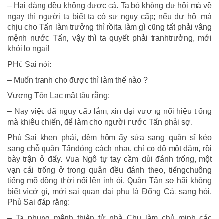
– Hai đàng đều không được cả. Ta bỏ không dự hội mà về
ngay thì người ta biết ta có sự nguy cấp; nếu dự hội mà
chịu cho Tấn làm trưởng thì rồita làm gì cũng tất phải vâng
mệnh nước Tấn, vậy thì ta quyết phải tranhtrưởng, mới
khỏi lo ngại!
PHù Sai nói:
– Muốn tranh cho được thì làm thế nào ?
Vương Tôn Lạc mật tâu rằng:
– Nay việc đã nguy cấp lắm, xin đại vương nổi hiệu trống
mà khiêu chiến, để làm cho người nước Tấn phải sợ.
Phù Sai khen phải, đêm hôm ấy sửa sang quân sĩ kéo
sang chỗ quân Tấnđóng cách nhau chỉ có độ một dặm, rồi
bày trận ở đấy. Vua Ngô tự tay cầm dùi đánh trống, một
vạn cái trống ở trong quân đều đánh theo, tiếngchuông
tiếng mõ đồng thời nổi lên inh ỏi. Quân Tân sợ hãi không
biết vìcớ gì, mới sai quan đại phu là Đổng Cát sang hỏi.
Phù Sai đáp rằng:
– Ta phụng mệnh thiên tử nhà Chu làm chủ minh các