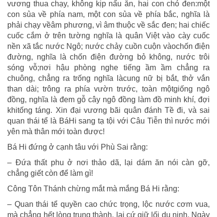
vương thua chạy, không kịp nấu ăn, hai con chó đen:một
con sủa về phía nam, một con sủa về phía bắc, nghĩa là
phải chạy vềâm phương, vì âm thuộc về sắc đen; hai chiếc
cuốc cắm ở trên tường nghĩa là quân Việt vào cày cuốc
nền xã tắc nước Ngô; nước chảy cuồn cuộn vàochốn điện
đường, nghĩa là chốn điện đường bỏ không, nước trôi
sóng vỗ;nơi hậu phòng nghe tiếng ầm ầm chẳng ra
chuông, chẳng ra trống nghĩa làcung nữ bị bắt, thở vắn
than dài; trông ra phía vườn trước, toàn mộtgiống ngô
đồng, nghĩa là đem gỗ cây ngô đồng làm đồ minh khí, đợi
khitống táng. Xin đại vương bãi quân đánh Tề đi, và sai
quan thái tể là BáHi sang tạ tội với Câu Tiễn thì nước mới
yên mà thân mới toàn được!
Bá Hi đứng ở cạnh tâu với Phù Sai rằng:
– Đứa thất phu ở nơi thảo dã, lại dám ăn nói càn gỡ,
chẳng giết còn để làm gì!
Công Tôn Thánh chừng mắt mà mắng Bá Hi rằng:
– Quan thái tể quyền cao chức trọng, lộc nước cơm vua,
mà chẳng hết lòng trung thành, lại cứ giữ lối du nịnh. Ngày