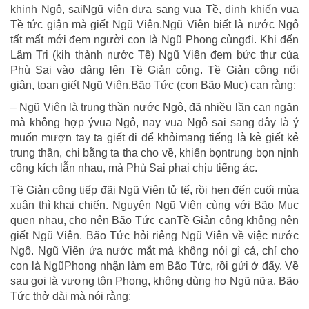
khinh Ngô, saiNgũ viên đưa sang vua Tề, định khiến vua
Tề tức giận mà giết Ngũ Viên.Ngũ Viên biết là nước Ngô
tất mất mới đem người con là Ngũ Phong cùngđi. Khi đến
Lâm Tri (kih thành nước Tề) Ngũ Viên đem bức thư của
Phù Sai vào dâng lên Tề Giản công. Tề Giản công nổi
giận, toan giết Ngũ Viên.Bão Tức (con Bão Mục) can rằng:
– Ngũ Viên là trung thần nước Ngô, đã nhiều lần can ngăn
mà không hợp ývua Ngô, nay vua Ngô sai sang đây là ý
muốn mượn tay ta giết đi để khỏimang tiếng là kẻ giết kẻ
trung thần, chi bằng ta tha cho về, khiến bọntrung bọn nịnh
công kích lẫn nhau, mà Phù Sai phai chịu tiếng ác.
Tề Giản công tiếp đãi Ngũ Viên tử tế, rồi hẹn đến cuối mùa
xuân thì khai chiến. Nguyên Ngũ Viên cùng với Bão Mục
quen nhau, cho nên Bão Tức canTề Giản công không nên
giết Ngũ Viên. Bão Tức hỏi riêng Ngũ Viên về việc nước
Ngô. Ngũ Viên ứa nước mắt mà không nói gì cả, chỉ cho
con là NgũPhong nhận làm em Bão Tức, rồi gửi ở đấy. Về
sau gọi là vương tôn Phong, không dùng họ Ngũ nữa. Bão
Tức thở dài mà nói rằng: