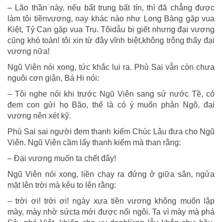
– Lão thần này, nếu bất trung bất tín, thì đã chẳng được
làm tôi tiềnvương, nay khác nào như Long Bàng gặp vua
Kiệt, Tỷ Can gặp vua Trụ. Tôidẫu bị giết nhưng đại vương
cũng khó toàn! tôi xin từ đây vĩnh biệt,không trông thấy đại
vương nữa!
Ngũ Viên nói xong, tức khắc lui ra. Phù Sai vẫn còn chưa
nguôi cơn giận, Bá Hi nói:
– Tôi nghe nói khi trước Ngũ Viên sang sứ nước Tề, có
đem con gửi họ Bão, thế là có ý muốn phản Ngô, đại
vương nên xét kỹ.
Phù Sai sai người đem thanh kiếm Chúc Lâu đưa cho Ngũ
Viên. Ngũ Viên cầm lấy thanh kiếm mà than rằng:
– Đại vương muốn ta chết đây!
Ngũ Viên nói xong, liền chạy ra đứng ở giữa sân, ngửa
mặt lên trời mà kêu to lên rằng:
– trời ơi! trời ơi! ngày xưa tiền vương không muốn lập
mày, mày nhờ sứcta mới được nối ngôi. Ta vì mày mà phá