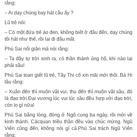
rằng:
– Ai dạy chúng bay hát câu ấy ?
Lũ trẻ nói:
– Có một đứa trẻ áo đen, không biết ở đâu đến, dạy chúng
tôi hát như thế, rồi lại đi đâu mất.
Phù Sai nổi giận mà nói rằng:
– Ta đây tự trời sinh ra, có thần thánh ủng hộ, khi nào lại
phải sầu!
Phù Sai toan giết lũ trẻ, Tây Thi cố xin mãi mới thôi. Bá Hi
tâu rằng:
– Xuân đến thì muôn vật vui, thu đến thì muôn vật sầu, đó
là đạo trời.Đại vương lúc vui lúc sầu đều hợp với đạo trời,
còn lo gì nữa!
Phù Sai bằng lòng, đóng ở Ngô cung ba ngày, rồi mới về
kinh thành. Cácquan triều thần đều vào chúc mừng. Ngũ
Viên cũng đến, không nói gì cả.Phù Sai trách Ngũ Viên
rằng: