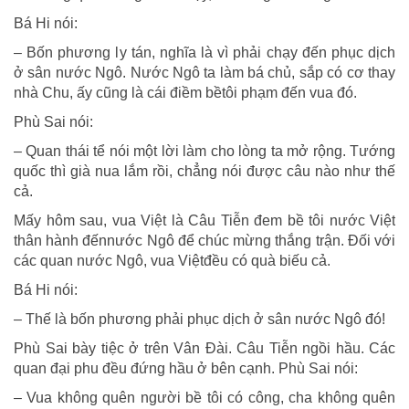
Bá Hi nói:
– Bốn phương ly tán, nghĩa là vì phải chạy đến phục dịch
ở sân nước Ngô. Nước Ngô ta làm bá chủ, sắp có cơ thay
nhà Chu, ấy cũng là cái điềm bềtôi phạm đến vua đó.
Phù Sai nói:
– Quan thái tể nói một lời làm cho lòng ta mở rộng. Tướng
quốc thì già nua lắm rồi, chẳng nói được câu nào như thế
cả.
Mấy hôm sau, vua Việt là Câu Tiễn đem bề tôi nước Việt
thân hành đếnnước Ngô để chúc mừng thắng trận. Đối với
các quan nước Ngô, vua Việtđều có quà biếu cả.
Bá Hi nói:
– Thế là bốn phương phải phục dịch ở sân nước Ngô đó!
Phù Sai bày tiệc ở trên Vân Đài. Câu Tiễn ngồi hầu. Các
quan đại phu đều đứng hầu ở bên cạnh. Phù Sai nói:
– Vua không quên người bề tôi có công, cha không quên