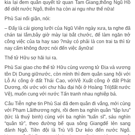
kia lại đem quân quyết tử quan Tam Giang,thông Ngũ Hồ
để diệt nước Ngô, thiên hạ còn ai ngu như thế nữa!
Phù Sai nổi giận, nói:
– Đấy là cái giọng lưỡi của Ngũ Viên ngày xưa, ta nghe đã
chán tai lắm,bây giờ mày lại bắt chước, để làm ngăn trở
công việc của ta hay sao ?mày có phải là con trai ta thì từ
nay cấm không được nói đến việc ấynữa!
Thế tử Hữu sợ hãi lui ra.
Phù Sai giao cho thế tử Hữu cùng vương tử Địa và vương
tôn Dị Dung giữnước, còn mình thì đem quân sang hội với
Lỗ Ai công ở đất Thái Cao, vớiVệ Xuất công ở đất Phát
Dương, rồi ước với chư hầu đại hội ở Hoàng Trì(đất nước
Vệ), muốn cung với nước Tấn tranh nhau nghiệp bá.
Câu Tiễn nghe tin Phù Sai đã đem quân đi vắng, mới cùng
với Phạm Lãithương nghị, rồi đem ba nghìn quân “tập lưu”
(tức là thuỷ binh) cùng với ba nghìn “tuấn sĩ”, sáu nghìn
“quân tử”, theo đường bể qua sông Giangđể lẻn sang
đánh Ngô. Tiền đội là Trù Vô Dư kéo đến nước Ngô.