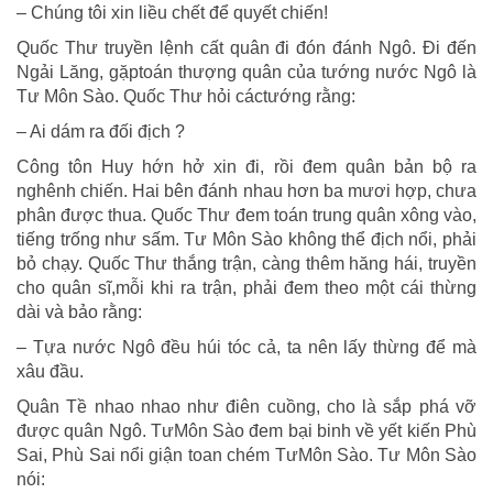
– Chúng tôi xin liều chết để quyết chiến!
Quốc Thư truyền lệnh cất quân đi đón đánh Ngô. Đi đến
Ngải Lăng, gặptoán thượng quân của tướng nước Ngô là
Tư Môn Sào. Quốc Thư hỏi cáctướng rằng:
– Ai dám ra đối địch ?
Công tôn Huy hớn hở xin đi, rồi đem quân bản bộ ra
nghênh chiến. Hai bên đánh nhau hơn ba mươi hợp, chưa
phân được thua. Quốc Thư đem toán trung quân xông vào,
tiếng trống như sấm. Tư Môn Sào không thể địch nổi, phải
bỏ chạy. Quốc Thư thắng trận, càng thêm hăng hái, truyền
cho quân sĩ,mỗi khi ra trận, phải đem theo một cái thừng
dài và bảo rằng:
– Tựa nước Ngô đều húi tóc cả, ta nên lấy thừng để mà
xâu đầu.
Quân Tề nhao nhao như điên cuồng, cho là sắp phá vỡ
được quân Ngô. TưMôn Sào đem bại binh về yết kiến Phù
Sai, Phù Sai nổi giận toan chém TưMôn Sào. Tư Môn Sào
nói: