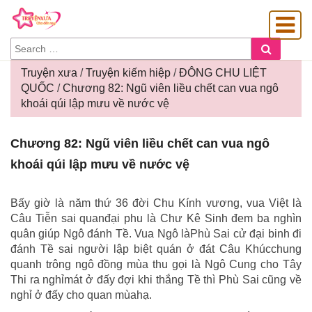
SEARCH
Search
FOR:
Truyện xưa
/
Truyện kiếm hiệp
/
ĐÔNG CHU LIỆT
QUỐC
/
Chương 82: Ngũ viên liều chết can vua ngô
khoái qúi lập mưu về nước vệ
OÀNG GIA
Chương
Chương 82: Ngũ viên liều chết can vua ngô
82:
khoái qúi lập mưu về nước vệ
Ngũ
viên
liều
Bấy giờ là năm thứ 36 đời Chu Kính vương, vua Việt là
chết
Câu Tiễn sai quanđại phu là Chư Kê Sinh đem ba nghìn
can
quân giúp Ngô đánh Tề. Vua Ngô làPhù Sai cử đại binh đi
vua
đánh Tề sai người lập biệt quán ở đát Câu Khúcchung
ngô
quanh trông ngô đồng mùa thu gọi là Ngô Cung cho Tây
khoái
Thi ra nghỉmát ở đấy đợi khi thắng Tề thì Phù Sai cũng về
qúi
nghỉ ở đấy cho quan mùahạ.
lập