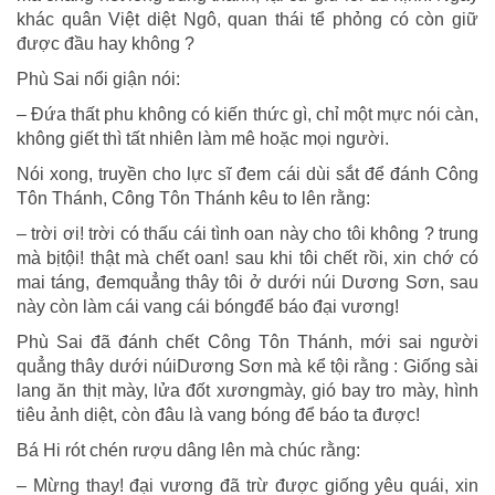
khác quân Việt diệt Ngô, quan thái tể phỏng có còn giữ
được đầu hay không ?
Phù Sai nổi giận nói:
– Đứa thất phu không có kiến thức gì, chỉ một mực nói càn,
không giết thì tất nhiên làm mê hoặc mọi người.
Nói xong, truyền cho lực sĩ đem cái dùi sắt để đánh Công
Tôn Thánh, Công Tôn Thánh kêu to lên rằng:
– trời ơi! trời có thấu cái tình oan này cho tôi không ? trung
mà bịtội! thật mà chết oan! sau khi tôi chết rồi, xin chớ có
mai táng, đemquẳng thây tôi ở dưới núi Dương Sơn, sau
này còn làm cái vang cái bóngđể báo đại vương!
Phù Sai đã đánh chết Công Tôn Thánh, mới sai người
quẳng thây dưới núiDương Sơn mà kể tội rằng : Giống sài
lang ăn thịt mày, lửa đốt xươngmày, gió bay tro mày, hình
tiêu ảnh diệt, còn đâu là vang bóng để báo ta được!
Bá Hi rót chén rượu dâng lên mà chúc rằng:
– Mừng thay! đại vương đã trừ được giống yêu quái, xin