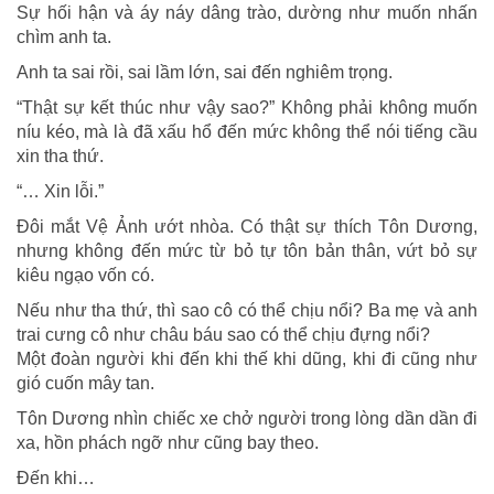
Sự hối hận và áy náy dâng trào, dường như muốn nhấn
chìm anh ta.
Anh ta sai rồi, sai lầm lớn, sai đến nghiêm trọng.
“Thật sự kết thúc như vậy sao?” Không phải không muốn
níu kéo, mà là đã xấu hổ đến mức không thể nói tiếng cầu
xin tha thứ.
“… Xin lỗi.”
Đôi mắt Vệ Ảnh ướt nhòa. Có thật sự thích Tôn Dương,
nhưng không đến mức từ bỏ tự tôn bản thân, vứt bỏ sự
kiêu ngạo vốn có.
Nếu như tha thứ, thì sao cô có thể chịu nổi? Ba mẹ và anh
trai cưng cô như châu báu sao có thể chịu đựng nổi?
Một đoàn người khi đến khi thế khi dũng, khi đi cũng như
gió cuốn mây tan.
Tôn Dương nhìn chiếc xe chở người trong lòng dần dần đi
xa, hồn phách ngỡ như cũng bay theo.
Đến khi…