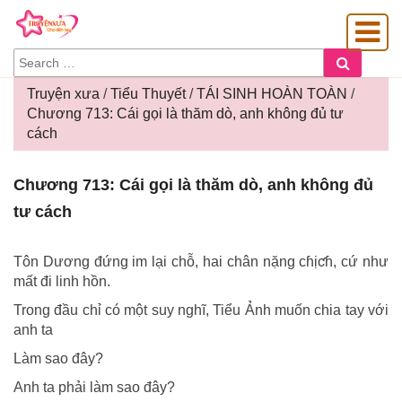
SEARCH
Search
FOR:
Truyện xưa
/
Tiểu Thuyết
/
TÁI SINH HOÀN TOÀN
/
Chương 713: Cái gọi là thăm dò, anh không đủ tư
cách
OÀNG GIA
Chương
Chương 713: Cái gọi là thăm dò, anh không đủ
713:
tư cách
Cái
gọi
là
Tôn Dương đứng im lại chỗ, hai chân nặng cɦịƈɦ, cứ như
thăm
mất đi linh hồn.
dò,
Trong đầu chỉ có một suy nghĩ, Tiểu Ảnh muốn chia tay với
anh
anh ta
không
đủ
Làm sao đây?
tư
Anh ta phải làm sao đây?
cách