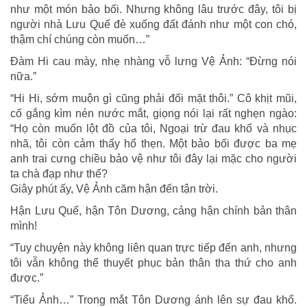
như một món bảo bối. Nhưng không lâu trước đây, tôi bị
người nhà Lưu Quế đè xuống đất đánh như một con chó,
thậm chí chúng còn muốn…”
Đàm Hi cau mày, nhẹ nhàng vỗ lưng Vệ Ảnh: “Đừng nói
nữa.”
“Hi Hi, sớm muộn gì cũng phải đối mặt thôi.” Cô khịt mũi,
cố gắng kìm nén nước mắt, giọng nói lại rất nghẹn ngào:
“Họ còn muốn lột đồ của tôi, Ngoại trừ đau khổ và nhục
nhã, tôi còn cảm thấy hổ thẹn. Một bảo bối được ba mẹ
anh trai cưng chiều bảo vệ như tôi đây lại mặc cho người
ta chà đạp như thế?
Giây phút ấy, Vệ Ảnh căm hận đến tận trời.
Hận Lưu Quế, hận Tôn Dương, cảng hận chính bản thân
mình!
“Tuy chuyện này không liên quan trực tiếp đến anh, nhưng
tôi vẫn không thể thuyết phục bản thân tha thứ cho anh
được.”
“Tiểu Ảnh…” Trong mắt Tôn Dương ánh lên sự đau khổ.