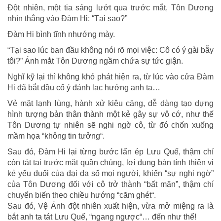
Đột nhiên, một tia sáng lướt qua trước mắt, Tôn Dương
nhìn thẳng vào Đàm Hi: “Tại sao?”
Đàm Hi bình tĩnh nhướng mày.
“Tại sao lúc ban đầu không nói rõ mọi việc: Cô có ý gài bẫy
tôi?” Ánh mắt Tôn Dương ngầm chứa sự tức giận.
Nghĩ kỹ lại thì không khó phát hiện ra, từ lúc vào cửa Đàm
Hi đã bắt đầu cố ý đánh lạc hướng anh ta…
Vẻ mặt lạnh lùng, hành xử kiêu căng, dễ dàng tạo dựng
hình tượng bản thân thành một kẻ gây sự vô cớ, như thế
Tôn Dương tự nhiên sẽ nghi ngờ cô, từ đó chốn xuống
mầm họa “không tin tưởng“.
Sau đó, Đàm Hi lại từng bước lấn ép Lưu Quế, thậm chí
còn tát tại trước mặt quần chúng, lợi dụng bản tính thiên vị
kẻ yếu đuối của đại đa số mọi người, khiến “sự nghi ngờ”
của Tôn Dương đối với cô trở thành “bất mãn”, thậm chí
chuyển biến theo chiều hướng “căm ghét“.
Sau đó, Vệ Ảnh đột nhiên xuất hiện, vừa mở miệng ra là
bắt anh ta tát Lưu Quế, “ngang ngược“… đến như thế!