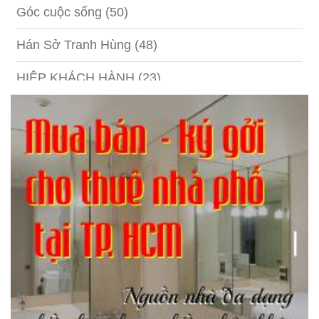
Góc cuộc sống
(50)
Hán Sở Tranh Hùng
(48)
HIỆP KHÁCH HÀNH
(23)
Hồng lâu mộng
(124)
Kinh tế
(1)
Kỹ năng
(18)
Liên Thành quyết
(13)
LỘC ĐỈNH KÝ
(52)
Nước ngoài
(5)
Phi Hồ ngoại truyện
(21)