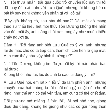
“… Tôi thừa nhận, trải qua cuộc trò chuyện lúc nãy thì tôi
đã thay đổi cái nhìn với Lưu Quế, nhưng tôi không hề có
bất kỳ suy nghĩ không yên phận gì với cô ta!”
“Bây giờ không có, sau này thì sao?” Đôi mắt đó mang
theo sự thấu hiểu hết mọi thứ, Tôn Dương không thể nhìn
vào đôi mắt ấy, ánh sáng chói rực trong ấy như muốn thiêu
cháy người ta.
Đàm Hi: “Rõ ràng anh biết Lưu Quế có ý với anh, nhưng
lại để mặc cho cô ta tiếp cận, thậm chí còn hẹn ra gặp mặt.
Anh cảm thấy như vậy bình thường ư?”
“…” Tôn Dương không tìm được bất kỳ lời nào phản bác
lại được.
Không khỏi nhớ lại, lúc đó anh ta sao lại đồng ý nhỉ?
À, Lưu Quể nói, em rất xin lỗi vì đã làm phiền anh, nhưng
chuyện của hai chúng ta tốt nhất nên gặp mặt nói cho rõ
ràng, như thế anh có thể yên tâm, em cũng có thể chết tâm.
Đối phương mở miệng là “xin lỗi”, lời nói nhỏ nhẹ, giọng
điệu dịu dàng, không hề giống như các cô gái nông thôn