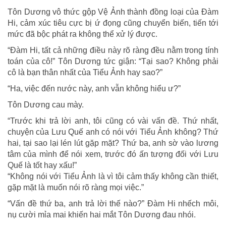
Tôn Dương vô thức gộp Vệ Ảnh thành đồng loại của Đàm
Hi, cảm xúc tiêu cực bị ứ đọng cũng chuyển biến, tiến tới
mức đã bộc phát ra không thể xử lý được.
“Đàm Hi, tất cả những điều này rõ ràng đều nằm trong tính
toán của cô!” Tôn Dương tức giận: “Tại sao? Không phải
cô là bạn thân nhất của Tiểu Ảnh hay sao?”
“Ha, việc đến nước này, anh vẫn không hiểu ư?”
Tôn Dương cau mày.
“Trước khi trả lời anh, tôi cũng có vài vấn đề. Thứ nhất,
chuyện của Lưu Quế anh có nói với Tiểu Ảnh không? Thứ
hai, tại sao lại lén lút gặp mặt? Thứ ba, anh sờ vào lương
tâm của mình để nói xem, trước đó ấn tượng đối với Lưu
Quế là tốt hay xấu!”
“Không nói với Tiểu Ảnh là vì tôi cảm thấy không cần thiết,
gặp mặt là muốn nói rõ ràng mọi việc.”
“Vấn đề thứ ba, anh trả lời thế nào?” Đàm Hi nhếch môi,
nụ cười mỉa mai khiến hai mắt Tôn Dương đau nhói.