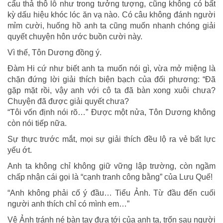
cẩu thả thô lỗ như trong tưởng tượng, cũng không có bất
kỳ dấu hiệu khóc lóc ăn vạ nào. Có câu không đánh người
mỉm cười, huống hồ anh ta cũng muốn nhanh chóng giải
quyết chuyện hôn ước buồn cười này.
Vì thế, Tôn Dương đồng ý.
Đàm Hi cứ như biết anh ta muốn nói gì, vừa mở miệng là
chặn đứng lời giải thích biện bạch của đối phương: “Đã
gặp mặt rồi, vậy anh với cô ta đã bàn xong xuôi chưa?
Chuyện đã được giải quyết chưa?
“Tôi vốn định nói rõ…” Được một nửa, Tôn Dương không
còn nói tiếp nữa.
Sự thực trước mắt, mọi sự giải thích đều lộ ra vẻ bất lực
yếu ớt.
Anh ta không chỉ không giữ vững lập trường, còn ngầm
chấp nhận cái gọi là “cạnh tranh công bằng” của Lưu Quế!
“Anh không phải cố ý đầu… Tiểu Ảnh. Từ đầu đến cuối
người anh thích chỉ có mình em…”
Vệ Ảnh tránh né bàn tay đưa tới của anh ta, trốn sau người