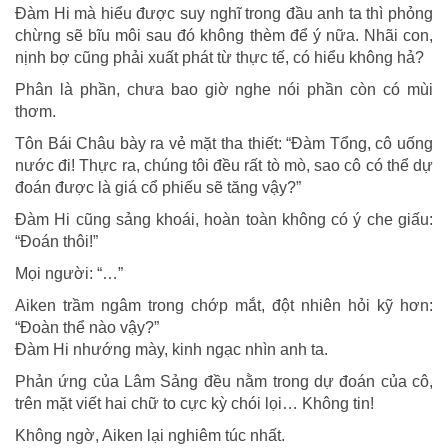
Đàm Hi mà hiểu được suy nghĩ trong đầu anh ta thì phỏng
chừng sẽ bĩu môi sau đó không thèm để ý nữa. Nhãi con,
nịnh bợ cũng phải xuất phát từ thực tế, có hiểu không hả?
Phân là phần, chưa bao giờ nghe nói phần còn có mùi
thơm.
Tôn Bái Châu bày ra vẻ mặt tha thiết: “Đàm Tổng, cô uống
nước đi! Thực ra, chúng tôi đều rất tò mò, sao cô có thể dự
đoán được là giá cổ phiếu sẽ tăng vậy?”
Đàm Hi cũng sảng khoái, hoàn toàn không có ý che giấu:
“Đoán thôi!”
Mọi người: “…”
Aiken trầm ngâm trong chớp mắt, đột nhiên hỏi kỹ hơn:
“Đoàn thể nào vậy?”
Đàm Hi nhướng mày, kinh ngạc nhìn anh ta.
Phản ứng của Lâm Sảng đều nằm trong dự đoán của cô,
trên mặt viết hai chữ to cực kỳ chói lọi… Không tin!
Không ngờ, Aiken lại nghiêm túc nhất.