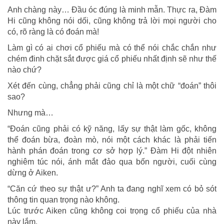
Anh chàng này… Đầu óc đúng là minh mẫn. Thực ra, Đàm
Hi cũng không nói dối, cũng không trả lời mọi người cho
có, rõ ràng là có đoán mà!
Làm gì có ai chơi cổ phiếu mà có thể nói chắc chắn như
chém đinh chặt sắt được giá cổ phiếu nhất định sẽ như thế
nào chứ?
Xét đến cùng, chẳng phải cũng chỉ là một chữ “đoán” thôi
sao?
Nhưng mà…
“Đoán cũng phải có kỹ năng, lấy sự thật làm gốc, không
thể đoán bừa, đoàn mò, nói một cách khác là phải tiến
hành phán đoán trong cơ sở hợp lý.” Đàm Hi đột nhiên
nghiêm túc nói, ánh mắt đảo qua bốn người, cuối cùng
dừng ở Aiken.
“Căn cứ theo sự thật ư?” Anh ta đang nghĩ xem có bỏ sót
thông tin quan trọng nào không.
Lúc trước Aiken cũng không coi trọng cổ phiếu của nhà
này lắm.