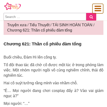
SEARCH
Search
FOR:
Truyện xưa
/
Tiểu Thuyết
/
TÁI SINH HOÀN TOÀN
/
Chương 621: Thần cổ phiếu đàm tổng
OÀNG GIA
Chương
Chương 621: Thần cổ phiếu đàm tổng
621:
Thần
cổ
Buổi chiều, Đàm Hi lên công ty.
phiếu
Tổ đội thao tác đã chờ cô được một lúc ở trong phòng làm
đàm
việc. Một nhóm người ngồi vô cùng nghiêm chỉnh, thái độ
tổng
nghiêm túc.
Hai cô suýt tưởng rằng mình vào nhầm chỗ.
“É… Mọi người đang chơi cosplay đấy à? Vào vai giám
ngục à?”
Mọi người: “…”