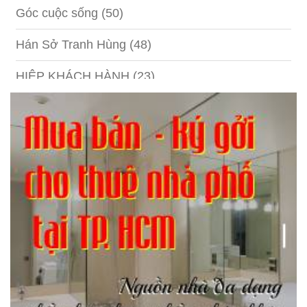
Góc cuộc sống
(50)
Hán Sở Tranh Hùng
(48)
HIỆP KHÁCH HÀNH
(23)
Hồng lâu mộng
(124)
Kinh tế
(1)
Kỹ năng
(18)
Liên Thành quyết
(13)
LỘC ĐỈNH KÝ
(52)
Nước ngoài
(5)
Phi Hồ ngoại truyện
(21)