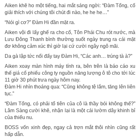
Aiken khẽ ho một tiếng, hai mắt sáng ngời: “Đàm Tổng, cố
giải thích với chúng tôi chút đi nào, he he he…”
“Nói gì cơ?” Đàm Hi đần mặt ra.
Aiken vội đi lấy ghế ra cho cổ, Tôn Phái Chu rót nước, mà
Lưu Đông Thanh bình thường suốt ngày trung ra cái mặt
đơ không cảm xúc thì giờ lại cứ cười ngây ngô mãi.
Da gà lập tức nổi đẩy tay Đàm Hi, “Các anh… trúng tà à?”
Aiken xoay màn hình máy tính ra, bên trên là báo cáo xu
thế giá cổ phiếu công ty nguồn năng lượng ô tô cho tới lúc
11 giờ 30 phút trưa ngày hôm nay.
Đàm Hi nhìn thoáng qua: “Cũng không tệ lắm, tăng lên liên
tục.”
“Đàm Tổng, có phải tổ tiên của cô là thầy bói không thế?”
Lâm Sàng cười khẽ, nhận lại là một cái lườm dây khinh bỉ
của thiếu nu.
BOSS vốn xinh đẹp, ngay cả trợn mắt thôi nhìn cũng rất
hấp dẫn.