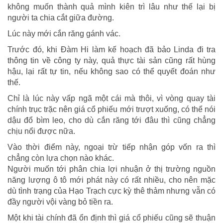
không muốn thành quả mình kiên trì lâu như thế lại bị
người ta chia cắt giữa đường.
Lúc này mới cắn răng gánh vác.
Trước đó, khi Đàm Hi làm kế hoạch đã bảo Linda đi tra
thông tin về công ty này, quả thực tài sản cũng rất hùng
hậu, lại rất tự tin, nếu không sao có thể quyết đoán như
thế.
Chỉ là lúc này vấp ngã một cái mà thôi, vì vòng quay tài
chính trục trặc nên giá cổ phiếu mới trượt xuống, có thể nói
dậu đổ bìm leo, cho dù cắn răng tới đâu thì cũng chẳng
chịu nổi được nữa.
Vào thời điểm này, ngoại trừ tiếp nhận góp vốn ra thì
chẳng còn lựa chọn nào khác.
Người muốn tới phân chia lợi nhuận ở thị trường nguồn
năng lượng ô tô mới phát này có rất nhiều, cho nên mặc
dù tình trạng của Hạo Trạch cực kỳ thê thảm nhưng vẫn có
đầy người vội vàng bỏ tiền ra.
Một khi tài chính đã ổn định thì giá cổ phiếu cũng sẽ thuận