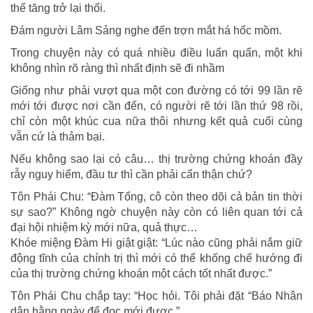
thể tăng trở lại thối.
Đám người Lâm Sảng nghe đến trợn mắt há hốc mồm.
Trong chuyện này có quá nhiều điều luẩn quẩn, một khi
không nhìn rõ ràng thì nhất định sẽ đi nhầm
Giống như phải vượt qua một con đường có tới 99 lần rẽ
mới tới được nơi cần đến, có người rẽ tới lần thứ 98 rồi,
chỉ còn một khúc cua nữa thôi nhưng kết quả cuối cùng
vẫn cứ là thảm bại.
Nếu không sao lại có câu… thị trường chứng khoán đầy
rẫy nguy hiểm, đầu tư thì cần phải cẩn thận chứ?
Tôn Phái Chu: “Đàm Tổng, cô còn theo dõi cả bản tin thời
sự sao?” Không ngờ chuyện này còn có liên quan tới cả
đại hội nhiệm kỳ mới nữa, quả thực…
Khóe miệng Đàm Hi giật giật: “Lúc nào cũng phải nắm giữ
động tĩnh của chính trị thì mới có thể khống chế hướng đi
của thị trường chứng khoán một cách tốt nhất được.”
Tôn Phái Chu chắp tay: “Học hỏi. Tôi phải đặt “Báo Nhân
dân hằng ngày để đọc mới được.”