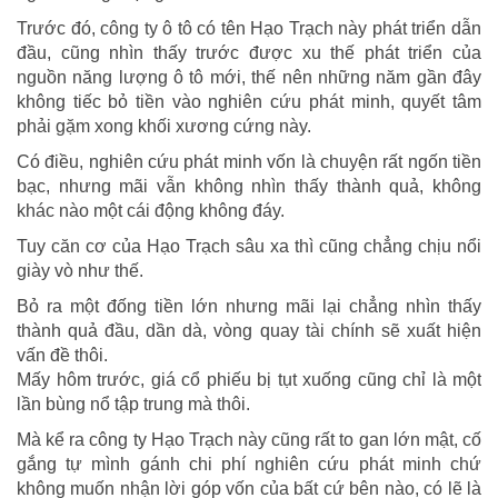
Trước đó, công ty ô tô có tên Hạo Trạch này phát triển dẫn
đầu, cũng nhìn thấy trước được xu thế phát triển của
nguồn năng lượng ô tô mới, thế nên những năm gần đây
không tiếc bỏ tiền vào nghiên cứu phát minh, quyết tâm
phải gặm xong khối xương cứng này.
Có điều, nghiên cứu phát minh vốn là chuyện rất ngốn tiền
bạc, nhưng mãi vẫn không nhìn thấy thành quả, không
khác nào một cái động không đáy.
Tuy căn cơ của Hạo Trạch sâu xa thì cũng chẳng chịu nổi
giày vò như thế.
Bỏ ra một đống tiền lớn nhưng mãi lại chẳng nhìn thấy
thành quả đầu, dần dà, vòng quay tài chính sẽ xuất hiện
vấn đề thôi.
Mấy hôm trước, giá cổ phiếu bị tụt xuống cũng chỉ là một
lần bùng nổ tập trung mà thôi.
Mà kể ra công ty Hạo Trạch này cũng rất to gan lớn mật, cố
gắng tự mình gánh chi phí nghiên cứu phát minh chứ
không muốn nhận lời góp vốn của bất cứ bên nào, có lẽ là