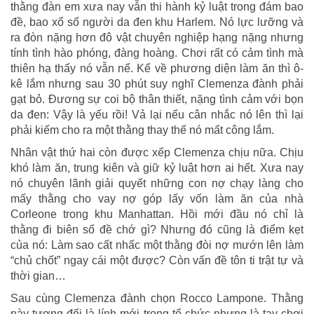
thằng đàn em xưa nay vẫn thi hành kỷ luật trong đám bao
đề, bao xổ số người da đen khu Harlem. Nó lực lưỡng và
ra đòn nặng hơn đô vật chuyên nghiệp hạng nặng nhưng
tính tình hào phóng, đàng hoàng. Chơi rất có cảm tình mà
thiên hạ thấy nó vẫn nể. Kể về phương diện làm ăn thì ô-
kê lắm nhưng sau 30 phút suy nghĩ Clemenza đành phải
gạt bỏ. Đương sự coi bộ thân thiết, nặng tình cảm với bọn
da đen: Vậy là yếu rồi! Vả lại nếu cân nhắc nó lên thì lại
phải kiếm cho ra một thằng thay thế nó mất công lắm.
Nhân vật thứ hai còn được xếp Clemenza chịu nữa. Chịu
khó làm ăn, trung kiên và giữ kỷ luật hơn ai hết. Xưa nay
nó chuyên lãnh giải quyết những con nợ chạy làng cho
mấy thằng cho vay nợ góp lấy vốn làm ăn của nhà
Corleone trong khu Manhattan. Hồi mới đầu nó chỉ là
thằng đi biên số đề chớ gì? Nhưng đó cũng là điểm kẹt
của nó: Làm sao cất nhấc một thằng đòi nợ mướn lên làm
“chủ chốt” ngay cái một được? Còn vấn đề tôn ti trật tự và
thời gian…
Sau cùng Clemenza đành chọn Rocco Lampone. Thằng
này tương đối là lính mới trong tổ chức nhưng là tay chơi