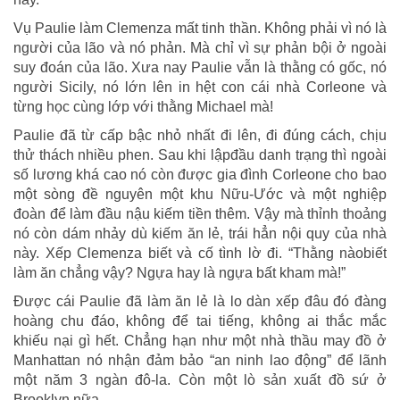
Vụ Paulie làm Clemenza mất tinh thần. Không phải vì nó là
người của lão và nó phản. Mà chỉ vì sự phản bội ở ngoài
suy đoán của lão. Xưa nay Paulie vẫn là thằng có gốc, nó
người Sicily, nó lớn lên in hệt con cái nhà Corleone và
từng học cùng lớp với thằng Michael mà!
Paulie đã từ cấp bậc nhỏ nhất đi lên, đi đúng cách, chịu
thử thách nhiều phen. Sau khi lậpđầu danh trạng thì ngoài
số lương khá cao nó còn được gia đình Corleone cho bao
một sòng đề nguyên một khu Nữu-Ước và một nghiệp
đoàn để làm đầu nậu kiếm tiền thêm. Vậy mà thỉnh thoảng
nó còn dám nhảy dù kiếm ăn lẻ, trái hẳn nội quy của nhà
này. Xếp Clemenza biết và cố tình lờ đi. “Thằng nàobiết
làm ăn chẳng vậy? Ngựa hay là ngựa bất kham mà!”
Được cái Paulie đã làm ăn lẻ là lo dàn xếp đâu đó đàng
hoàng chu đáo, không để tai tiếng, không ai thắc mắc
khiếu nại gì hết. Chẳng hạn như một nhà thầu may đồ ở
Manhattan nó nhận đảm bảo “an ninh lao động” để lãnh
một năm 3 ngàn đô-la. Còn một lò sản xuất đồ sứ ở
Brooklyn nữa.