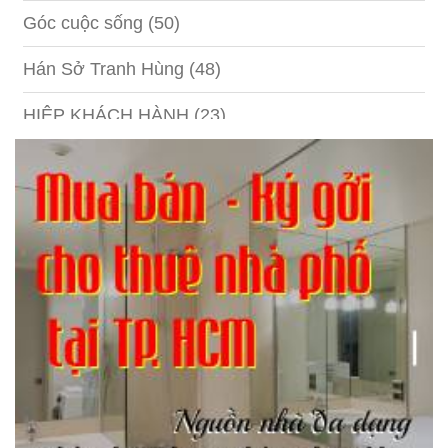
Góc cuộc sống
(50)
Hán Sở Tranh Hùng
(48)
HIỆP KHÁCH HÀNH
(23)
Hồng lâu mộng
(124)
Kinh tế
(1)
Kỹ năng
(18)
Liên Thành quyết
(13)
LỘC ĐỈNH KÝ
(52)
Nước ngoài
(5)
Phi Hồ ngoại truyện
(21)