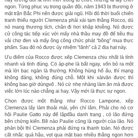
ngon. Từng phục vụ trong quân đội, năm 1943 bị thương ở
mặt trận Bắc Phi nên được giải ngũ. Hồi đó thời buổi chiến
tranh thiếu người Clemenza phải xài tạm thằng Rocco, dù
nó mang thương tích, chân đi hơi khập khiễng. Nó được
cử công tác tiếp xúc với mấy nhà thầu may đồ để tiêu thụ
vải chợ đen và mấy ông công chức phát “bông” mua thực
phẩm. Sau đó nó được ủy nhiệm “lãnh” cả 2 địa hạt này.
Ưu điểm của Rocco được xếp Clemenza chịu nhất là tính
nhanh và tính đúng. Có áp-phe là bắt ngay, vốn bỏ ra một
mà lời bạc ngàn là thường. Không hùng hổ ẩu, thí mạng
không đáng, không đúng chỗ. Một khi xàivăn được thì
không bao giờ dùngvõ . Nó cứ nhẹ nhàng làm ăn mà được
việc lớn lúc nào chẳng ai hay. Vậy mới là thực sự ngon.
Chọn được một thằng như Rocco Lampone, xếp
Clemenza lấy làm thoải mái, yên chí lắm. Phải cho nó cơ
hội Paulie Gatto này để lậpđầu danh trạng , có lão đứng
bên chứng kiến. Bề nào Paulie cũng là người của lão. Nó
phản bội thì Clemenza phải đứng ra thanh toán. Nó được
cất nhắc quá hậu, vọt qua mặt bao nhiêu thằng ngon hơn