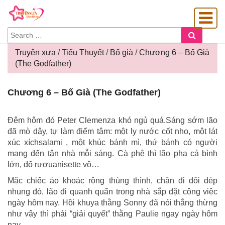
SEARCH
Search
FOR:
Truyện xưa
/
Tiểu Thuyết
/
Bố già
/
Chương 6 – Bố Già
(The Godfather)
OÀNG GIA
Chương
Chương 6 – Bố Già (The Godfather)
6
–
Bố
Đêm hôm đó Peter Clemenza khó ngủ quá.Sáng sớm lão
Già
đã mò dậy, tự làm điểm tâm: một ly nước cốt nho, một lát
(The
xúc xíchsalami , một khúc bánh mì, thứ bánh có người
Godfather)
mang đến tận nhà mỗi sáng. Cà phê thì lão pha cả bình
lớn, đổ rượuanisette vô…
Mặc chiếc áo khoác rộng thùng thình, chân đi đôi dép
nhung đỏ, lão đi quanh quẩn trong nhà sắp đặt công việc
ngày hôm nay. Hồi khuya thằng Sonny đã nói thẳng thừng
như vậy thì phải “giải quyết” thằng Paulie ngay ngày hôm
nay.