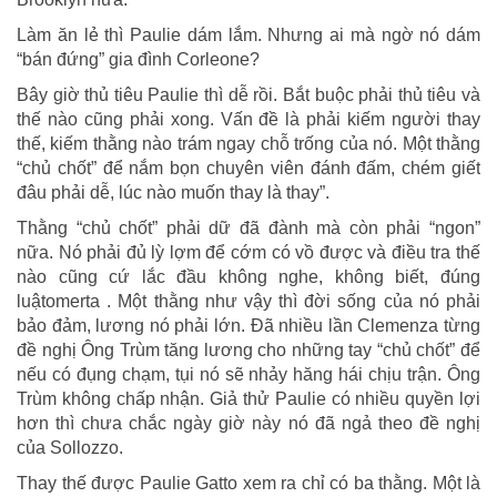
Làm ăn lẻ thì Paulie dám lắm. Nhưng ai mà ngờ nó dám
“bán đứng” gia đình Corleone?
Bây giờ thủ tiêu Paulie thì dễ rồi. Bắt buộc phải thủ tiêu và
thế nào cũng phải xong. Vấn đề là phải kiếm người thay
thế, kiếm thằng nào trám ngay chỗ trống của nó. Một thằng
“chủ chốt” để nắm bọn chuyên viên đánh đấm, chém giết
đâu phải dễ, lúc nào muốn thay là thay”.
Thằng “chủ chốt” phải dữ đã đành mà còn phải “ngon”
nữa. Nó phải đủ lỳ lợm để cớm có vồ được và điều tra thế
nào cũng cứ lắc đầu không nghe, không biết, đúng
luậtomerta . Một thằng như vậy thì đời sống của nó phải
bảo đảm, lương nó phải lớn. Đã nhiều lần Clemenza từng
đề nghị Ông Trùm tăng lương cho những tay “chủ chốt” để
nếu có đụng chạm, tụi nó sẽ nhảy hăng hái chịu trận. Ông
Trùm không chấp nhận. Giả thử Paulie có nhiều quyền lợi
hơn thì chưa chắc ngày giờ này nó đã ngả theo đề nghị
của Sollozzo.
Thay thế được Paulie Gatto xem ra chỉ có ba thằng. Một là