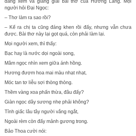
đang xem và giảng giải bài thơ của Hương Lăng. Mọi
người hỏi Đại Ngọc:
– Thơ làm ra sao rồi?
– Kể ra chị ta cũng đáng khen rồi đấy, nhưng vẫn chưa
được. Bài thơ này lại gọt quá, còn phải làm lại.
Mọi người xem, thì thấy:
Bạc hay là nước dọi ngoài song,
Mâm ngọc nhìn xem giữa ánh hồng.
Hương đượm hoa mai màu nhạt nhạt,
Móc tan tơ liễu sợi thòng thòng.
Thềm vàng xoa phấn thừa, đâu đấy?
Giàn ngọc dây sương nhẹ phải không?
Tỉnh giấc lâu tây người vắng ngắt,
Ngoài rèm còn đấy mảnh gương trong.
Bảo Thoa cười nói: