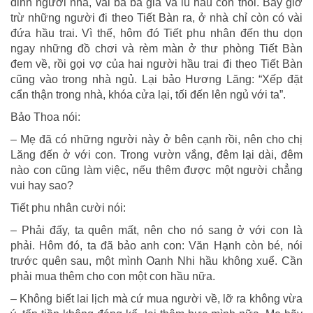
đinh người nhà, vài ba bà già và lũ hầu con thôi. Bây giờ
trừ những người đi theo Tiết Bàn ra, ở nhà chỉ còn có vài
đứa hầu trai. Vì thế, hôm đó Tiết phu nhân đến thu dọn
ngay những đồ chơi và rèm màn ở thư phòng Tiết Bàn
đem về, rồi gọi vợ của hai người hầu trai đi theo Tiết Bàn
cũng vào trong nhà ngủ. Lại bảo Hương Lăng: “Xếp đặt
cẩn thận trong nhà, khóa cửa lại, tối đến lên ngủ với ta”.
Bảo Thoa nói:
– Mẹ đã có những người này ở bên cạnh rồi, nên cho chị
Lăng đến ở với con. Trong vườn vắng, đêm lại dài, đêm
nào con cũng làm việc, nếu thêm được một người chẳng
vui hay sao?
Tiết phu nhân cười nói:
– Phải đấy, ta quên mất, nên cho nó sang ở với con là
phải. Hôm đó, ta đã bảo anh con: Văn Hạnh còn bé, nói
trước quên sau, một mình Oanh Nhi hầu không xuể. Cần
phải mua thêm cho con một con hầu nữa.
– Không biết lai lịch mà cứ mua người về, lỡ ra không vừa