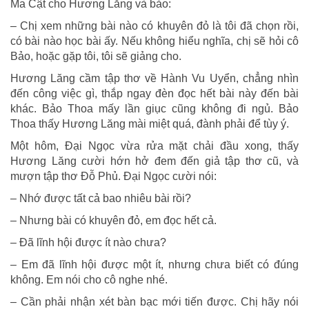
Ma Cật cho Hương Lăng và bảo:
– Chị xem những bài nào có khuyên đỏ là tôi đã chọn rồi,
có bài nào học bài ấy. Nếu không hiểu nghĩa, chị sẽ hỏi cô
Bảo, hoặc gặp tôi, tôi sẽ giảng cho.
Hương Lăng cầm tập thơ về Hành Vu Uyển, chẳng nhìn
đến công việc gì, thắp ngay đèn đọc hết bài này đến bài
khác. Bảo Thoa mấy lần giục cũng không đi ngủ. Bảo
Thoa thấy Hương Lăng mài miệt quá, đành phải để tùy ý.
Một hôm, Đại Ngọc vừa rửa mặt chải đầu xong, thấy
Hương Lăng cười hớn hở đem đến giả tập thơ cũ, và
mượn tập thơ Đỗ Phủ. Đại Ngọc cười nói:
– Nhớ được tất cả bao nhiêu bài rồi?
– Nhưng bài có khuyên đỏ, em đọc hết cả.
– Đã lĩnh hội được ít nào chưa?
– Em đã lĩnh hội được một ít, nhưng chưa biết có đúng
không. Em nói cho cô nghe nhé.
– Cần phải nhận xét bàn bạc mới tiến được. Chị hãy nói