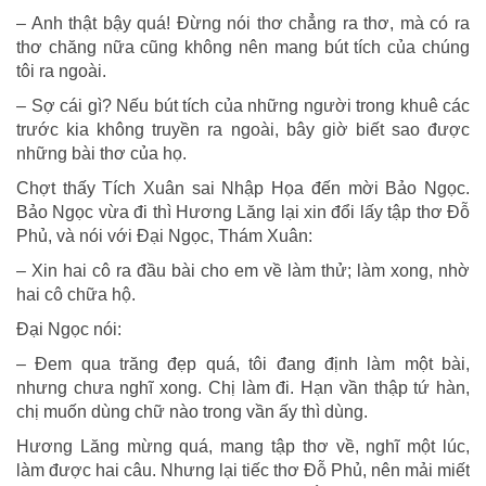
– Anh thật bậy quá! Đừng nói thơ chẳng ra thơ, mà có ra
thơ chăng nữa cũng không nên mang bút tích của chúng
tôi ra ngoài.
– Sợ cái gì? Nếu bút tích của những người trong khuê các
trước kia không truyền ra ngoài, bây giờ biết sao được
những bài thơ của họ.
Chợt thấy Tích Xuân sai Nhập Họa đến mời Bảo Ngọc.
Bảo Ngọc vừa đi thì Hương Lăng lại xin đổi lấy tập thơ Đỗ
Phủ, và nói với Đại Ngọc, Thám Xuân:
– Xin hai cô ra đầu bài cho em về làm thử; làm xong, nhờ
hai cô chữa hộ.
Đại Ngọc nói:
– Đem qua trăng đẹp quá, tôi đang định làm một bài,
nhưng chưa nghĩ xong. Chị làm đi. Hạn vần thập tứ hàn,
chị muốn dùng chữ nào trong vần ấy thì dùng.
Hương Lăng mừng quá, mang tập thơ về, nghĩ một lúc,
làm được hai câu. Nhưng lại tiếc thơ Đỗ Phủ, nên mải miết