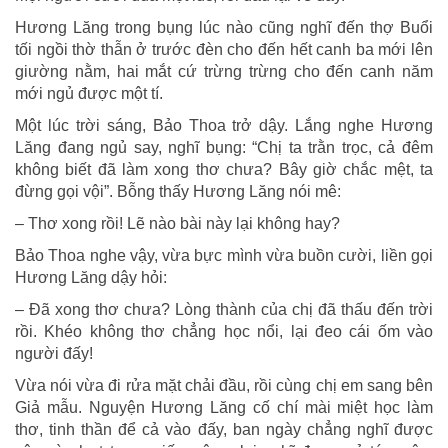
Hương Lăng trong bụng lúc nào cũng nghĩ đến thợ Buổi
tối ngồi thờ thẫn ở trước đèn cho đến hết canh ba mới lên
giường nằm, hai mắt cứ trừng trừng cho đến canh năm
mới ngủ được một tí.
Một lúc trời sáng, Bảo Thoa trở dậy. Lắng nghe Hương
Lăng đang ngủ say, nghĩ bụng: “Chị ta trằn trọc, cả đêm
không biết đã làm xong thơ chưa? Bây giờ chắc mệt, ta
đừng gọi vội”. Bỗng thấy Hương Lăng nói mê:
– Thơ xong rồi! Lẽ nào bài này lại không hay?
Bảo Thoa nghe vậy, vừa bực mình vừa buồn cười, liền gọi
Hương Lăng dậy hỏi:
– Đã xong thơ chưa? Lòng thành của chị đã thấu đến trời
rồi. Khéo không thơ chẳng học nổi, lại đeo cái ốm vào
người đấy!
Vừa nói vừa đi rửa mặt chải đầu, rồi cùng chị em sang bên
Giả mẫu. Nguyện Hương Lăng cố chí mài miệt học làm
thơ, tinh thần để cả vào đấy, ban ngày chẳng nghĩ được