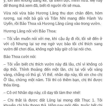
ý, tốn tiền không đáng kể, lại thêm bực mình nữa. Mẹ hãy
để thong thả xem đã, biết rõ người rồi sẽ mua.
Vừa nói vừa bảo Hương Lăng thu dọn chăn đệm, hòm
rương, sai một bà già và Trần Nhi mang đến Hành Vu
Uyển, rồi Bảo Thoa và Hương Lăng cùng vào trong vườn.
Hương Lăng nói với Bảo Thoa:
– Tôi vẫn muốn nói với mẹ, khi cậu ấy đi rồi, tôi sẽ đến ở
với cộ Nhưng lại sợ mẹ ngờ vực bảo tôi chỉ thích sang
vườn để chơi đùa, không ngờ bây giờ cô lại nói cho.
Bảo Thoa cười nói:
– Tôi vẫn biết chị thích vườn này đã lâu, chỉ vì không có
dịp thôi. Thỉnh thoảng đến một lần, chị lại vội vội vàng
vàng, chẳng có thú gì. Vì thế, nhân dịp này, tôi xin cho chị
Ở lâu, chừng một năm. Tôi thì có thêm bạn, chị thì được
thỏa lòng.
– Cô ơi! Nhân dịp này, cô dạy tôi làm thơ nhé!
– Chị thật là được đất Lũng lại mong đất Thục 1. Tôi
khuyên chị hãy thong thả. Hôm nay mới đến, trước hết chị