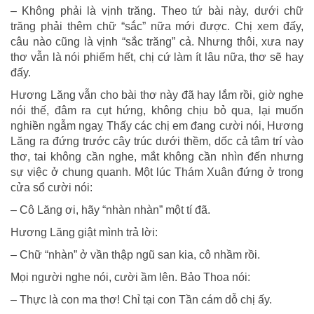
– Không phải là vịnh trăng. Theo tứ bài này, dưới chữ
trăng phải thêm chữ “sắc” nữa mới được. Chị xem đấy,
câu nào cũng là vịnh “sắc trăng” cả. Nhưng thôi, xưa nay
thơ vẫn là nói phiếm hết, chị cứ làm ít lâu nữa, thơ sẽ hay
đấy.
Hương Lăng vẫn cho bài thơ này đã hay lắm rồi, giờ nghe
nói thế, đâm ra cụt hứng, không chịu bỏ qua, lại muốn
nghiền ngẫm ngaỵ Thấy các chị em đang cười nói, Hương
Lăng ra đứng trước cây trúc dưới thềm, dốc cả tâm trí vào
thơ, tai không cần nghe, mắt không cần nhìn đến nhưng
sự việc ở chung quanh. Một lúc Thám Xuân đứng ở trong
cửa sổ cười nói:
– Cô Lăng ơi, hãy “nhàn nhàn” một tí đã.
Hương Lăng giật mình trả lời:
– Chữ “nhàn” ở vần thập ngũ san kia, cô nhầm rồi.
Mọi người nghe nói, cười ầm lên. Bảo Thoa nói:
– Thực là con ma thơ! Chỉ tại con Tần cám dỗ chị ấy.