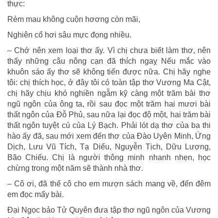
thực:
Rèm mau không cuộn hơơng còn mãi,
Nghiên cổ hơi sâu mực đọng nhiều.
– Chớ nên xem loại thơ ấy. Vì chị chưa biết làm thơ, nên
thấy những câu nông cạn đã thích ngaỵ Nếu mắc vào
khuôn sáo ấy thơ sẽ không tiến được nữa. Chị hãy nghe
tôi: chị thích học, ở đây tôi có toàn tập thơ Vương Ma Cật,
chị hãy chịu khó nghiền ngẫm kỹ càng một trăm bài thơ
ngũ ngôn của ông ta, rồi sau đọc một trăm hai mươi bài
thất ngôn của Đỗ Phủ, sau nữa lại đọc độ một, hai trăm bài
thất ngôn tuyệt cú của Lý Bạch. Phải lót dạ thơ của ba thi
hào ấy đã, sau mới xem đến thơ của Đào Uyên Minh, Ứng
Dịch, Lưu Vũ Tích, Tạ Diểu, Nguyễn Tịch, Dữu Lượng,
Bão Chiếu. Chị là người thông minh nhanh nhẹn, học
chừng trong một năm sẽ thành nhà thơ.
– Cô ơi, đã thế cô cho em mượn sách mang về, đến đêm
em đọc mấy bài.
Đại Ngọc bảo Tử Quyên đưa tập thơ ngũ ngôn của Vương