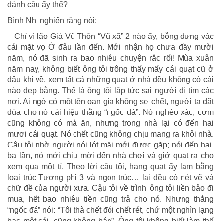
đánh cậu ấy thế?
Bình Nhi nghiến răng nói:
– Chỉ vì lão Giả Vũ Thôn “Vũ xã” 2 nào ấy, bỗng dưng vác
cái mặt vọ Ở đâu lần đến. Mới nhận họ chưa đầy mười
năm, nó đã sinh ra bao nhiêu chuyện rắc rối! Mùa xuân
năm nay, không biết ông tôi trông thấy mấy cái quạt cũ ở
đâu khi về, xem tất cả những quạt ở nhà đều không có cái
nào đẹp bằng. Thế là ông tôi lập tức sai người đi tìm các
nơi. Ai ngờ có một tên oan gia không sợ chết, người ta đặt
đùa cho nó cái hiệu thằng “ngốc đá”. Nó nghèo xác, cơm
cũng không có mà ăn, nhưng trong nhà lại có đến hai
mươi cái quạt. Nó chết cũng không chịu mang ra khỏi nhà.
Cậu tôi nhờ người nói lót mãi mới được gặp; nói đến hai,
ba lần, nó mới chịu mời đến nhà chơi và giở quạt ra cho
xem qua một tí. Theo lời cậu tôi, hạng quạt ấy làm bằng
loại trúc Tương phi 3 và ngọn trúc… lại đều có nét vẽ và
chữ đề của người xưa. Cậu tôi về trình, ông tôi liền bảo đi
mua, hết bao nhiêu tiền cũng trả cho nó. Nhưng thằng
“ngốc đá” nói: “Tôi thà chết đói chết rét, chứ một nghìn lạng
bạc một cái, cũng không bán”. Ông tôi không biết làm thế