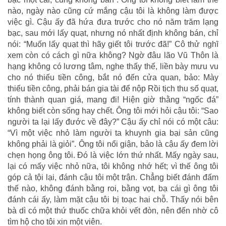
nào, ngày nào cũng cứ mắng cậu tôi là không làm được
việc gì. Cậu ấy đã hứa đưa trước cho nó năm trăm lạng
bạc, sau mới lấy quạt, nhưng nó nhất định không bán, chỉ
nói: “Muốn lấy quạt thì hãy giết tôi trước đã!” Cô thử nghĩ
xem còn có cách gì nữa không? Ngờ đâu lão Vũ Thôn là
hạng không có lương tâm, nghe thấy thế, liền bày mưu vu
cho nó thiếu tiền công, bắt nó đến cửa quan, bảo: Mày
thiếu tiền công, phải bán gia tài để nộp Rồi tịch thu số quạt,
tính thành quan giá, mang đi! Hiện giờ thằng “ngốc đá”
không biết còn sống hay chết. Ông tôi mới hỏi cậu tôi: “Sao
người ta lại lấy đước về đây?” Cậu ấy chỉ nói có một câu:
“Vì một việc nhỏ làm người ta khuynh gia bại sản cũng
không phải là giỏi”. Ông tôi nổi giận, bảo là cậu ấy đem lời
chẹn họng ông tôi. Đó là việc lớn thứ nhất. Mấy ngày sau,
lại có mấy việc nhỏ nữa, tôi không nhớ hết; vì thế ông tôi
góp cả tội lại, đánh cậu tôi một trận. Chẳng biết đánh đấm
thế nào, không đánh bằng roi, bằng vọt, bạ cái gì ông tôi
đánh cái ấy, làm mặt cậu tôi bị toạc hai chỗ. Thấy nói bên
bà dì có một thứ thuốc chữa khỏi vết đòn, nên đến nhờ cô
tìm hộ cho tôi xin một viên.