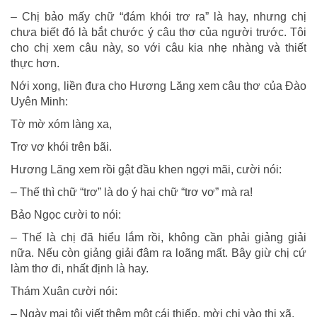
– Chị bảo mấy chữ “đám khói trơ ra” là hay, nhưng chị
chưa biết đó là bắt chước ý câu thơ của người trước. Tôi
cho chị xem câu này, so với câu kia nhẹ nhàng và thiết
thực hơn.
Nới xong, liền đưa cho Hương Lăng xem câu thơ của Đào
Uyên Minh:
Tờ mờ xóm làng xa,
Trơ vơ khói trên bãi.
Hương Lăng xem rồi gật đầu khen ngợi mãi, cười nói:
– Thế thì chữ “trơ” là do ý hai chữ “trơ vơ” mà ra!
Bảo Ngọc cười to nói:
– Thế là chị đã hiểu lắm rồi, không cần phải giảng giải
nữa. Nếu còn giảng giải đâm ra loãng mất. Bây giừ chị cứ
làm thơ đi, nhất định là hay.
Thám Xuân cười nói:
– Ngày mai tôi viết thêm một cái thiếp, mời chị vào thi xã.