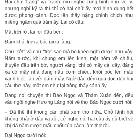
Hai chữ “trắng” và “xanh, mới nghe cũng hình như vô lý,
nhưng nghĩ kỹ ra thì chỉ có hai chữ ấy mới hình dung hết
được phong cảnh. Đọc lên thấy nặng chình chịch như
miệng ngậm quả trám ấy. Lại có câu:
Mặt trời rớt lại rơi đầu bến;
Đám khói trơ ra bốc giữa làng.
Chữ “rớt” và chữ “trơ” sao mà họ khéo nghĩ được như vậy.
Năm trước, khi chúng em lên kinh, một hôm về chiều,
thuyền đậu trên bờ, người vắng, chỉ có mấy cái cây, đằng
xa có mấy nhà đang nấu cơm chiều, khói bốc lên màu
xanh biếc lẫn với đám mây. Ngờ đâu đêm qua đọc đến hai
câu thơ này, mắt em như lại trông thấy cảnh ấy.
Đang nói chuyện thì Bảo Ngọc và Thám Xuân đến, đều
vào ngồi nghe Hương Lăng nói về thợ Bảo Ngọc cười nói:
– Đã thế thì không cần phải xem thơ nữa. Chỗ lãnh hội
không phải ở đâu xa xôi, cứ nghe nói hai câu ấy đủ biết về
chị đã nắm được mấu chốt của cách làm thơ rồi.
Đại Ngọc cười nói: