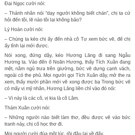
Đại Ngọc cười nói:
– Thánh nhân nói “dạy người không biết chán”, chị ta cứ
hỏi đến tôi, lẽ nào tôi lại không bảo?
Lý Hoàn cười nói:
– Chúng ta kéo chị ấy đến nhà cô Tư xem bức vẽ, để chị
ấy tỉnh lại mới được.
Nói xong, đứng dậy, kéo Hương Lăng đi sang Ngẫu
Hương tạ. Vào đến ổ Noãn Hương, thấy Tích Xuân đang
mệt, nằm ngủ trưa trên giường, bức vẽ dựng cạnh vách,
ngoài có the phủ. Mọi người gọi Tích Xuân dậy, mở the ra
xem, thấy mười phần mới vẽ xong được bạ Trong bức vẽ
có mấy vị mỹ nhân, Hương Lăng liền chỉ vào đó nói:
– Vị này là các cô, vị kia là cô Lâm.
Thám Xuân cười nói:
– Những người nào biết làm thơ, đều được vẽ vào bức
tranh này, chị cố học thơ đi.
Mọi người cười đùa một lúc, rồi đâu lại về đấy.