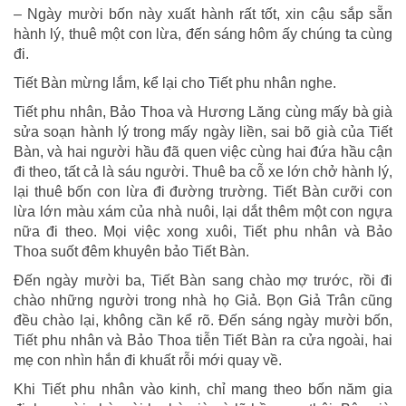
– Ngày mười bốn này xuất hành rất tốt, xin cậu sắp sẵn
hành lý, thuê một con lừa, đến sáng hôm ấy chúng ta cùng
đi.
Tiết Bàn mừng lắm, kể lại cho Tiết phu nhân nghe.
Tiết phu nhân, Bảo Thoa và Hương Lăng cùng mấy bà già
sửa soạn hành lý trong mấy ngày liền, sai bõ già của Tiết
Bàn, và hai người hầu đã quen việc cùng hai đứa hầu cận
đi theo, tất cả là sáu người. Thuê ba cỗ xe lớn chở hành lý,
lại thuê bốn con lừa đi đường trường. Tiết Bàn cưỡi con
lừa lớn màu xám của nhà nuôi, lại dắt thêm một con ngựa
nữa đi theo. Mọi việc xong xuôi, Tiết phu nhân và Bảo
Thoa suốt đêm khuyên bảo Tiết Bàn.
Đến ngày mười ba, Tiết Bàn sang chào mợ trước, rồi đi
chào những người trong nhà họ Giả. Bọn Giả Trân cũng
đều chào lại, không cần kể rõ. Đến sáng ngày mười bốn,
Tiết phu nhân và Bảo Thoa tiễn Tiết Bàn ra cửa ngoài, hai
mẹ con nhìn hắn đi khuất rỗi mới quay về.
Khi Tiết phu nhân vào kinh, chỉ mang theo bốn năm gia