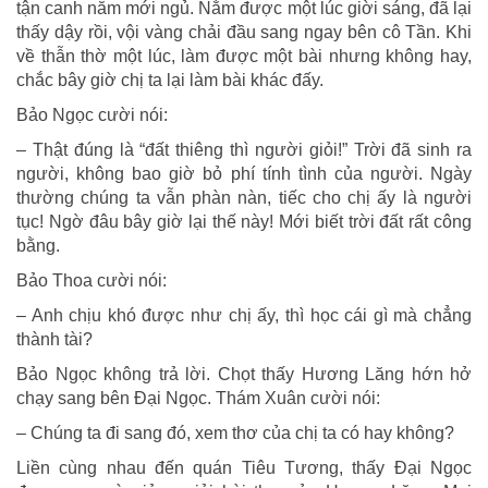
tận canh năm mới ngủ. Nằm được một lúc giời sáng, đã lại
thấy dậy rồi, vội vàng chải đầu sang ngay bên cô Tần. Khi
về thẫn thờ một lúc, làm được một bài nhưng không hay,
chắc bây giờ chị ta lại làm bài khác đấy.
Bảo Ngọc cười nói:
– Thật đúng là “đất thiêng thì người giỏi!” Trời đã sinh ra
người, không bao giờ bỏ phí tính tình của người. Ngày
thường chúng ta vẫn phàn nàn, tiếc cho chị ấy là người
tục! Ngờ đâu bây giờ lại thế này! Mới biết trời đất rất công
bằng.
Bảo Thoa cười nói:
– Anh chịu khó được như chị ấy, thì học cái gì mà chẳng
thành tài?
Bảo Ngọc không trả lời. Chọt thấy Hương Lăng hớn hở
chạy sang bên Đại Ngọc. Thám Xuân cười nói:
– Chúng ta đi sang đó, xem thơ của chị ta có hay không?
Liền cùng nhau đến quán Tiêu Tương, thấy Đại Ngọc