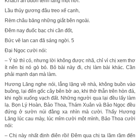
Khách ẩn buồn tênh lảng một nơi.
Lầu thúy gương đâu treo xế cạnh,
Rèm châu băng những giắt bên ngoài.
Đêm nay đuốc bạc chi cần đốt,
Bức vẽ lan can đã sáng ngời. 5
Đại Ngọc cười nói:
– Ý tứ thì có, nhưng lời không được nhã, chỉ vì chị xem thơ
ít nên bị nó gò bó. Bỏ bài này đi, chị làm bài khác. Cần
phải mạnh dạn mà làm.
Hương Lăng nghe nói, lẳng lặng về nhà, không buồn vào
buồng, lại đến gốc cây bên bờ ao, khi thờ thẫn trên hòn đá,
khi ngồi xuống vạch đất. Những người qua lại đều lấy làm
lạ. Bọn Lý Hoàn, Bảo Thoa, Thám Xuân và Bảo Ngọc đều
đứng ở sườn núi đằng xa nhìn mà cười. Thấy Hương
Lăng lúc cau mày, lúc mỉm cười một mình, Bảo Thoa cười
nói:
– Chị này nhất định điên rồi! Đêm qua chị ta lầm rầm đến