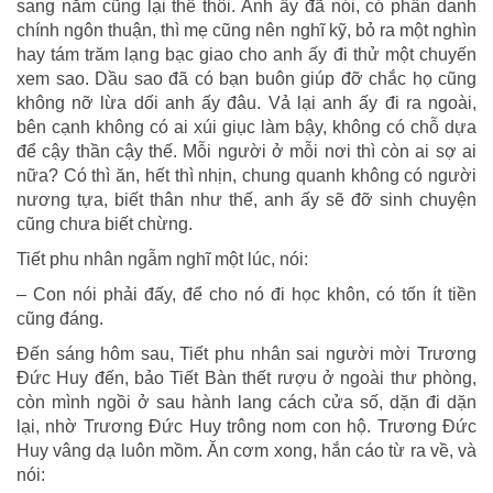
sang năm cũng lại thế thôi. Anh ấy đã nói, có phần danh
chính ngôn thuận, thì mẹ cũng nên nghĩ kỹ, bỏ ra một nghìn
hay tám trăm lạng bạc giao cho anh ấy đi thử một chuyến
xem sao. Dầu sao đã có bạn buôn giúp đỡ chắc họ cũng
không nỡ lừa dối anh ấy đâu. Vả lại anh ấy đi ra ngoài,
bên cạnh không có ai xúi giục làm bậy, không có chỗ dựa
để cậy thần cậy thế. Mỗi người ở mỗi nơi thì còn ai sợ ai
nữa? Có thì ăn, hết thì nhịn, chung quanh không có người
nương tựa, biết thân như thế, anh ấy sẽ đỡ sinh chuyện
cũng chưa biết chừng.
Tiết phu nhân ngẫm nghĩ một lúc, nói:
– Con nói phải đấy, để cho nó đi học khôn, có tốn ít tiền
cũng đáng.
Đến sáng hôm sau, Tiết phu nhân sai người mời Trương
Đức Huy đến, bảo Tiết Bàn thết rượu ở ngoài thư phòng,
còn mình ngồi ở sau hành lang cách cửa số, dặn đi dặn
lại, nhờ Trương Đức Huy trông nom con hộ. Trương Đức
Huy vâng dạ luôn mồm. Ăn cơm xong, hắn cáo từ ra về, và
nói: