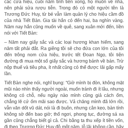
các cửa hiệu, cuối năm tính tiền xong, họ muốn về nhà,
nên phải sửa rượu tiễn. Trong đó có một người tên là
Trương Đức Huy, từ bé vẫn làm quản lý cho hiệu cầm đồ
của nhà Tiết Bàn. Gia tài hắn có đến hai, ba nghìn vàng.
Năm nay hắn cũng muốn về quê, sang xuân mới đến, liền
nói với Tiết Bàn:
– Năm nay giấy sắc và các loại hương khan hiếm, sang
năm tất phải đắt. Ra giêng tôi sẽ cho đứa con lớn của tôi
đến trông nom cửa hiệu, trước tết Đoan Ngọ, tôi tiện
đường đi mua một số giấy sắc và hương bánh về bán. Trừ
nộp thuế và tiêu pha, ít nhất cũng có thể được lãi gấp mấy
lần.
Tiết Bàn nghe nói, nghĩ bụng: “Giờ mình bị đòn, không mặt
mũi nào nhìn thấy người ngoài, muốn tránh đi ít lâu, nhưng
không có chỗ, nếu ngày nào mình cũng giả cách ốm,
chẳng lẽ cứ ốm mãi sao được. Vả chăng mình đã lớn rồi,
vẫn văn dốt vũ dát, nói là đi buôn, nhưng cân kẹo, bàn tính
không sờ đến bao giờ; thổ ngơi, phong tục, đường sá xa
gần cũng chẳng biết gì cả. Chi bằng ta thu xếp ít tiền vốn,
đi theo Trương Đức Huy độ một năm, lỗ lãi không cần, hãy