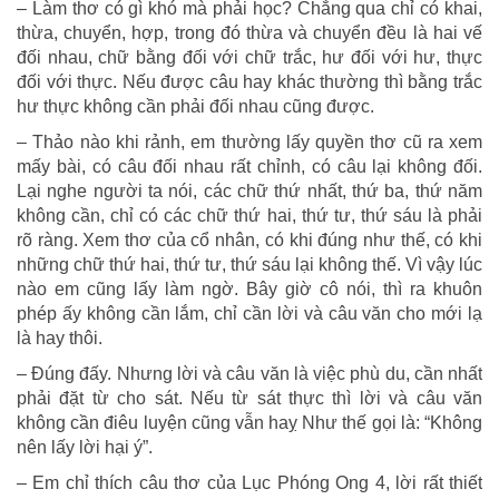
– Làm thơ có gì khó mà phải học? Chẳng qua chỉ có khai,
thừa, chuyển, hợp, trong đó thừa và chuyển đều là hai vế
đối nhau, chữ bằng đối với chữ trắc, hư đối với hư, thực
đối với thực. Nếu được câu hay khác thường thì bằng trắc
hư thực không cần phải đối nhau cũng được.
– Thảo nào khi rảnh, em thường lấy quyền thơ cũ ra xem
mấy bài, có câu đối nhau rất chỉnh, có câu lại không đối.
Lại nghe người ta nói, các chữ thứ nhất, thứ ba, thứ năm
không cần, chỉ có các chữ thứ hai, thứ tư, thứ sáu là phải
rõ ràng. Xem thơ của cổ nhân, có khi đúng như thế, có khi
những chữ thứ hai, thứ tư, thứ sáu lại không thế. Vì vậy lúc
nào em cũng lấy làm ngờ. Bây giờ cô nói, thì ra khuôn
phép ấy không cần lắm, chỉ cần lời và câu văn cho mới lạ
là hay thôi.
– Đúng đấy. Nhưng lời và câu văn là việc phù du, cần nhất
phải đặt từ cho sát. Nếu từ sát thực thì lời và câu văn
không cần điêu luyện cũng vẫn haỵ Như thế gọi là: “Không
nên lấy lời hại ý”.
– Em chỉ thích câu thơ của Lục Phóng Ong 4, lời rất thiết