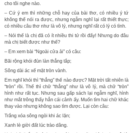
cho tôi nghe nào.
– Cứ ý em thì những chỗ hay của bài thơ, có nhiều ý tứ
không thể nói ra được, nhưng ngẫm nghĩ lại rất thiết thực;
có nhiều câu thơ như là vô lý, nhưng nghĩ rất có lý có tình.
– Nói thế là chị đã có ít nhiều thi tứ rồi đấy! Nhưng do đâu
mà chị biết được như thế?
– Em xem bài “Ngoài cửa ải” có câu:
Bãi rộng khói đùn làn thẳng tắp;
Sông dài ác xế mặt tròn vành.
Em nghĩ khói thì “thẳng” thế nào được? Mặt trời tất nhiên là
“tròn” rồi. Thế thì chữ “thẳng” như là vô lý, mà chữ “tròn”
hình như rất tục. Nhưng sau gấp sách lại ngẫm nghĩ, hình
như mắt trông thấy hẳn cái cảnh ấy. Muốn tìm hai chữ khác
thay vào nhưng không sao tìm được. Lại còn câu:
Trắng xóa sông ngòi khi ác lặn;
Xanh lè giời đất lúc trào dâng.