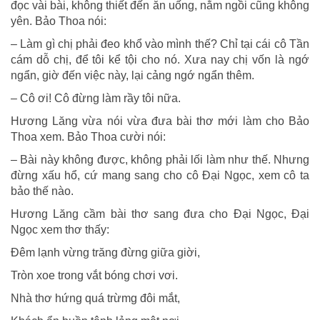
đọc vài bài, không thiết đến ăn uống, nằm ngồi cũng không
yên. Bảo Thoa nói:
– Làm gì chị phải đeo khổ vào mình thế? Chỉ tại cái cô Tần
cám dỗ chị, để tôi kể tội cho nó. Xưa nay chị vốn là ngớ
ngẩn, giờ đến việc này, lại cảng ngớ ngẩn thêm.
– Cô ơi! Cô đừng làm rầy tôi nữa.
Hương Lăng vừa nói vừa đưa bài thơ mới làm cho Bảo
Thoa xem. Bảo Thoa cười nói:
– Bài này không được, không phải lối làm như thế. Nhưng
đừng xấu hổ, cứ mang sang cho cô Đại Ngọc, xem cô ta
bảo thế nào.
Hương Lăng cầm bài thơ sang đưa cho Đại Ngọc, Đại
Ngọc xem thơ thấy:
Đêm lạnh vừng trăng đừng giữa giời,
Tròn xoe trong vắt bóng chơi vơi.
Nhà thơ hứng quá trừmg đôi mắt,