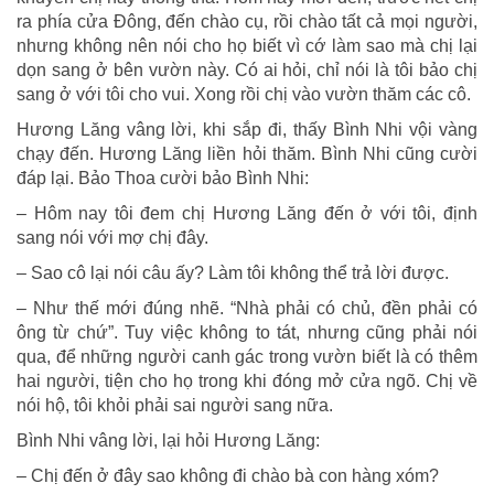
ra phía cửa Đông, đến chào cụ, rồi chào tất cả mọi người,
nhưng không nên nói cho họ biết vì cớ làm sao mà chị lại
dọn sang ở bên vườn này. Có ai hỏi, chỉ nói là tôi bảo chị
sang ở với tôi cho vui. Xong rồi chị vào vườn thăm các cô.
Hương Lăng vâng lời, khi sắp đi, thấy Bình Nhi vội vàng
chạy đến. Hương Lăng liền hỏi thăm. Bình Nhi cũng cười
đáp lại. Bảo Thoa cười bảo Bình Nhi:
– Hôm nay tôi đem chị Hương Lăng đến ở với tôi, định
sang nói với mợ chị đây.
– Sao cô lại nói câu ấy? Làm tôi không thể trả lời được.
– Như thế mới đúng nhẽ. “Nhà phải có chủ, đền phải có
ông từ chứ”. Tuy việc không to tát, nhưng cũng phải nói
qua, để những người canh gác trong vườn biết là có thêm
hai người, tiện cho họ trong khi đóng mở cửa ngõ. Chị về
nói hộ, tôi khỏi phải sai người sang nữa.
Bình Nhi vâng lời, lại hỏi Hương Lăng:
– Chị đến ở đây sao không đi chào bà con hàng xóm?