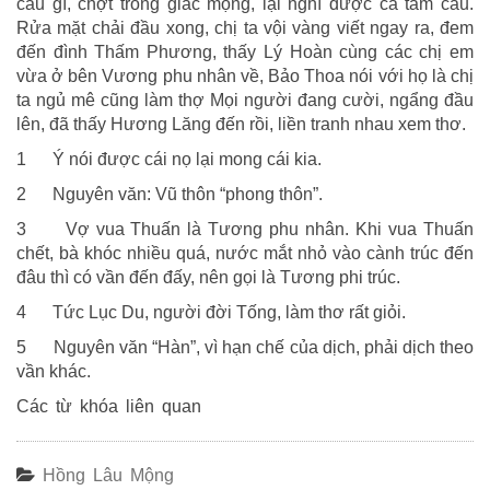
câu gì, chợt trong giấc mộng, lại nghĩ được cả tám câu.
Rửa mặt chải đầu xong, chị ta vội vàng viết ngay ra, đem
đến đình Thấm Phương, thấy Lý Hoàn cùng các chị em
vừa ở bên Vương phu nhân về, Bảo Thoa nói với họ là chị
ta ngủ mê cũng làm thợ Mọi người đang cười, ngẩng đầu
lên, đã thấy Hương Lăng đến rồi, liền tranh nhau xem thơ.
1 Ý nói được cái nọ lại mong cái kia.
2 Nguyên văn: Vũ thôn “phong thôn”.
3 Vợ vua Thuấn là Tương phu nhân. Khi vua Thuấn
chết, bà khóc nhiều quá, nước mắt nhỏ vào cành trúc đến
đâu thì có vần đến đấy, nên gọi là Tương phi trúc.
4 Tức Lục Du, người đời Tống, làm thơ rất giỏi.
5 Nguyên văn “Hàn”, vì hạn chế của dịch, phải dịch theo
vần khác.
Các từ khóa liên quan
Hồng Lâu Mộng