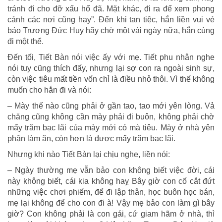
tránh đi cho đỡ xấu hổ đã. Mặt khác, đi ra để xem phong
cảnh các nơi cũng hay”. Đến khi tan tiệc, hắn liền vui vẻ
bảo Trương Đức Huy hãy chờ một vài ngày nữa, hắn cùng
đi một thể.
Đến tối, Tiết Bàn nói việc ấy với mẹ. Tiết phu nhân nghe
nói tuy cũng thích đấy, nhưng lại sợ con ra ngoài sinh sự,
còn việc tiêu mất tiền vốn chỉ là điều nhỏ thôi. Vì thế không
muốn cho hắn đi và nói:
– Mày thế nào cũng phải ở gần tao, tao mới yên lòng. Vả
chăng cũng không cần mày phải đi buôn, không phải chờ
mấy trăm bạc lãi của mày mới có mà tiêu. Mày ở nhà yên
phận làm ăn, còn hơn là được mấy trăm bạc lãi.
Nhưng khi nào Tiết Bàn lại chịu nghe, liền nói:
– Ngày thường mẹ vẫn bảo con không biết việc đời, cái
này không biết, cái kia không haỵ Bây giờ con cố cắt đứt
những việc chơi phiếm, để đi lập thân, học buôn học bán,
mẹ lại không để cho con đi à! Vậy mẹ bảo con làm gì bây
giờ? Con không phải là con gái, cứ giam hãm ở nhà, thì