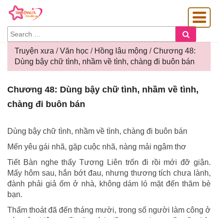
SEARCH
Search
FOR:
Truyện xưa
/
Văn học
/
Hồng lâu mộng
/
Chương 48:
Dùng bậy chữ tình, nhầm về tình, chàng đi buôn bán
OÀNG GIA
Chương
Chương 48: Dùng bậy chữ tình, nhầm về tình,
48:
chàng đi buôn bán
Dùng
bậy
chữ
Dùng bậy chữ tình, nhầm về tình, chàng đi buôn bán
tình,
Mến yêu gái nhã, gặp cuộc nhã, nàng mải ngâm thơ
nhầm
về
Tiết Bàn nghe thấy Tương Liên trốn đi rồi mới đỡ giận.
tình,
Mấy hôm sau, hắn bớt đau, nhưng thương tích chưa lành,
chàng
đành phải giả ốm ở nhà, không dám ló mặt đến thăm bè
đi
bạn.
buôn
Thấm thoát đã đến tháng mười, trong số người làm công ở
bán