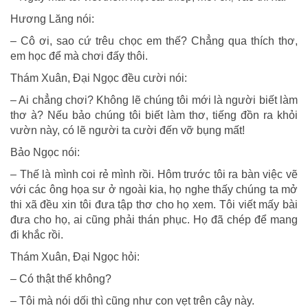
Hương Lăng nói:
– Cô ơi, sao cứ trêu chọc em thế? Chẳng qua thích thơ,
em học để mà chơi đấy thôi.
Thám Xuân, Đại Ngọc đều cười nói:
– Ai chẳng chơi? Không lẽ chúng tôi mới là người biết làm
thơ à? Nếu bảo chúng tôi biết làm thơ, tiếng đồn ra khỏi
vườn này, có lẽ người ta cười đến vỡ bụng mất!
Bảo Ngọc nói:
– Thế là mình coi rẻ mình rồi. Hôm trước tôi ra bàn việc vẽ
với các ông họa sư ở ngoài kia, họ nghe thấy chúng ta mở
thi xã đều xin tôi đưa tập thơ cho họ xem. Tôi viết mấy bài
đưa cho họ, ai cũng phải thán phục. Họ đã chép để mang
đi khắc rồi.
Thám Xuân, Đại Ngọc hỏi:
– Có thật thế không?
– Tôi mà nói dối thì cũng như con vẹt trên cây này.