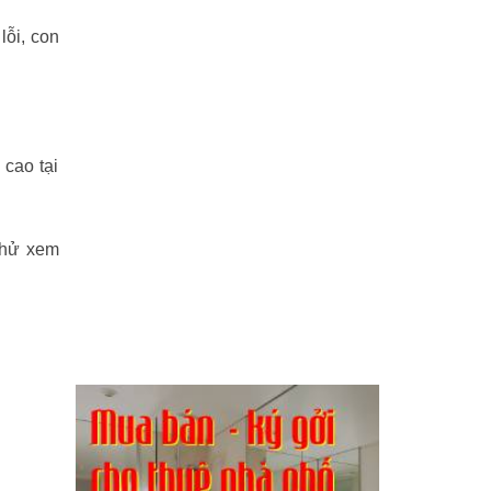
lỗi, con
 cao tại
thử xem