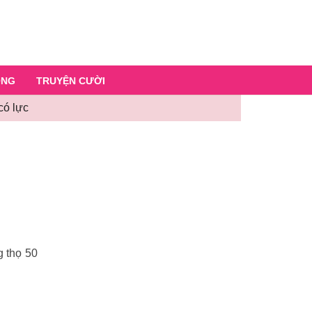
ỐNG
TRUYỆN CƯỜI
có lực
g thọ 50