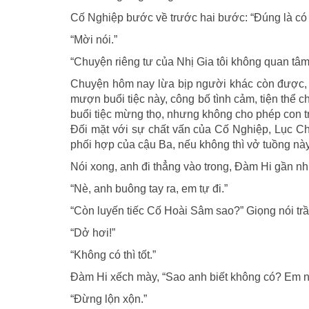
Cố Nghiệp bước về trước hai bước: “Đúng là có 
“Mời nói.”
“Chuyện riêng tư của Nhị Gia tôi không quan tâm
Chuyện hôm nay lừa bịp người khác còn được, 
mượn buổi tiệc này, công bố tình cảm, tiện thể
buổi tiệc mừng thọ, nhưng không cho phép con t
Đối mặt với sự chất vấn của Cố Nghiệp, Lục Chi
phối hợp của cậu Ba, nếu không thì vở tuồng này
Nói xong, anh đi thẳng vào trong, Đàm Hi gần như
“Nè, anh buông tay ra, em tự đi.”
“Còn luyến tiếc Cố Hoài Sâm sao?” Giọng nói tr
“Dở hơi!”
“Không có thì tốt.”
Đàm Hi xếch mày, “Sao anh biết không có? Em nó
“Đừng lộn xộn.”