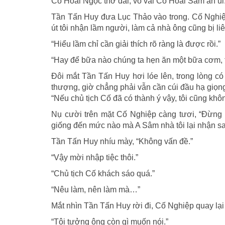
Cố Hoài Ngọc thở dài, vỗ vai Cố Hoài Sâm an ủi
Tần Tấn Huy đưa Lục Thảo vào trong. Cố Nghiệp
út tôi nhận lầm người, làm cả nhà ông cũng bị liê
“Hiểu lầm chỉ cần giải thích rõ ràng là được rồi.”
“Hay để bữa nào chúng ta hẹn ăn một bữa cơm, tô
Đôi mắt Tần Tấn Huy hơi lóe lên, trong lòng c
thượng, giờ chẳng phải vẫn cần cúi đầu hạ giọng
“Nếu chủ tịch Cố đã có thành ý vậy, tôi cũng khô
Nụ cười trên mặt Cố Nghiệp càng tươi, “Đừng 
giống đến mức nào mà A Sâm nhà tôi lại nhận sa
Tần Tấn Huy nhíu mày, “Không vấn đề.”
“Vậy mời nhập tiệc thôi.”
“Chủ tịch Cố khách sáo quá.”
“Nêu làm, nên làm mà…”
Mắt nhìn Tần Tấn Huy rời đi, Cố Nghiệp quay lại
“Tôi tưởng ông còn gì muốn nói.”