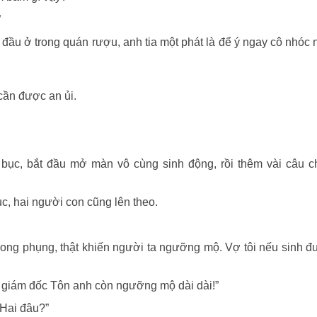
”
úc đầu ở trong quán rượu, anh tia một phát là để ý ngay cô nhóc 
cần được an ủi.
 bục, bắt đầu mở màn vô cùng sinh động, rồi thêm vài câu c
c, hai người con cũng lên theo.
 long phụng, thật khiến người ta ngưỡng mộ. Vợ tôi nếu sinh 
, giám đốc Tôn anh còn ngưỡng mộ dài dài!”
 Hai đâu?”