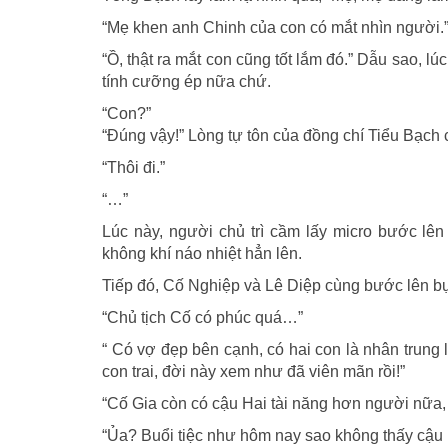
“Mẹ khen anh Chinh của con có mắt nhìn người.
“Ồ, thật ra mắt con cũng tốt lắm đó.” Dẫu sao, l
tính cưỡng ép nữa chứ.
“Con?”
“Đúng vậy!” Lòng tự tôn của đồng chí Tiểu Bạch 
“Thôi đi.”
“…”
Lúc này, người chủ trì cầm lấy micro bước lên
không khí náo nhiệt hẳn lên.
Tiếp đó, Cố Nghiệp và Lê Diệp cùng bước lên bụ
“Chủ tịch Cố có phúc quá…”
“ Có vợ đẹp bên cạnh, có hai con là nhân trung
con trai, đời này xem như đã viên mãn rồi!”
“Cố Gia còn có cậu Hai tài năng hơn người nữa
“Ủa? Buổi tiệc như hôm nay sao không thấy cậu