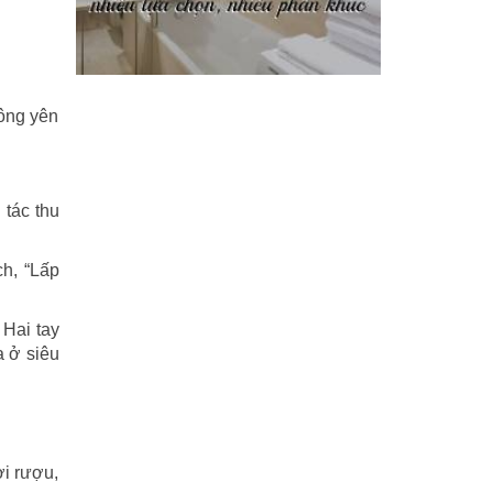
Phi Hồ ngoại truyện
(21)
Phong thần diễn nghĩa
(100)
ông yên
Sống khỏe
(7)
TÁI SINH HOÀN TOÀN
(1.130)
 tác thu
Tam quốc diễn nghĩa
(126)
h, “Lấp
Tây du ký
(100)
THẦN ĐIÊU ĐẠI HIỆP
(40)
 Hai tay
a ở siêu
THIÊN LONG BÁT BỘ
(51)
THƯ KIẾM ÂN CỪU LỤC
(24)
Thủy hử
(70)
ời rượu,