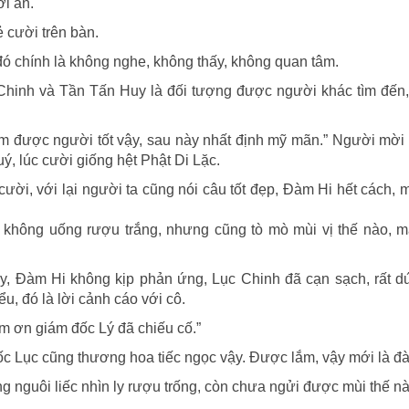
ời ăn.
 cười trên bàn.
đó chính là không nghe, không thấy, không quan tâm.
c Chinh và Tần Tấn Huy là đối tượng được người khác tìm đến
ếm được người tốt vậy, sau này nhất định mỹ mãn.” Người mời
, lúc cười giống hệt Phật Di Lặc.
ười, với lại người ta cũng nói câu tốt đẹp, Đàm Hi hết cách,
ô không uống rượu trắng, nhưng cũng tò mò mùi vị thế nào, m
 lấy, Đàm Hi không kịp phản ứng, Lục Chinh đã cạn sạch, rất d
, đó là lời cảnh cáo với cô.
m ơn giám đốc Lý đã chiếu cố.”
đốc Lục cũng thương hoa tiếc ngọc vậy. Được lắm, vậy mới là đà
ng nguôi liếc nhìn ly rượu trống, còn chưa ngửi được mùi thế 