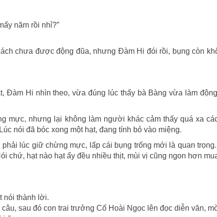
mấy năm rồi nhỉ?”
hách chưa được động đũa, nhưng Đàm Hi đói rồi, bụng còn kh
ặt, Đàm Hi nhìn theo, vừa đúng lúc thấy bà Bàng vừa làm động
ừng mực, nhưng lại không làm người khác cảm thấy quá xa các
 Lúc nói đã bóc xong một hạt, đang tính bỏ vào miệng.
phải lúc giữ chừng mực, lấp cái bụng trống mới là quan trọng.
 Nói chứ, hạt nào hạt ấy đều nhiều thịt, mùi vị cũng ngon hơn mu
 nói thành lời.
 câu, sau đó con trai trưởng Cố Hoài Ngọc lên đọc diễn văn, m