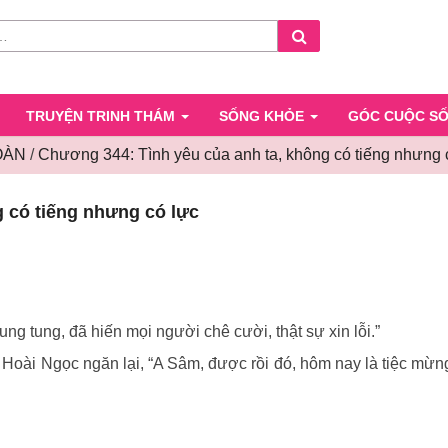
Search
TRUYỆN TRINH THÁM
SỐNG KHỎE
GÓC CUỘC S
OÀN
/
Chương 344: Tình yêu của anh ta, không có tiếng nhưng 
Chương
 có tiếng nhưng có lực
344:
Tình
yêu
của
anh
ta,
 lung tung, đã hiến mọi người chê cười, thật sự xin lỗi.”
không
ài Ngọc ngăn lại, “A Sâm, được rồi đó, hôm nay là tiệc mừn
có
tiếng
nhưng
có