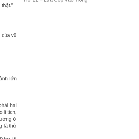
thật.”
n của vũ
sảnh lớn
phải hai
li tích,
 tường ở
g là thứ