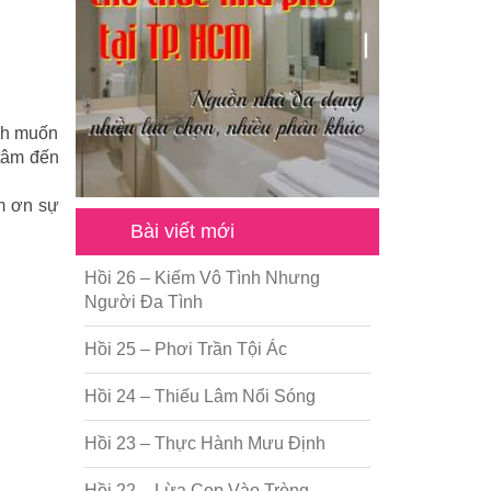
nh muốn
 tâm đến
ảm ơn sự
Bài viết mới
Hồi 26 – Kiếm Vô Tình Nhưng
Người Đa Tình
Hồi 25 – Phơi Trần Tội Ác
Hồi 24 – Thiếu Lâm Nổi Sóng
Hồi 23 – Thực Hành Mưu Định
Hồi 22 – Lừa Cọp Vào Tròng