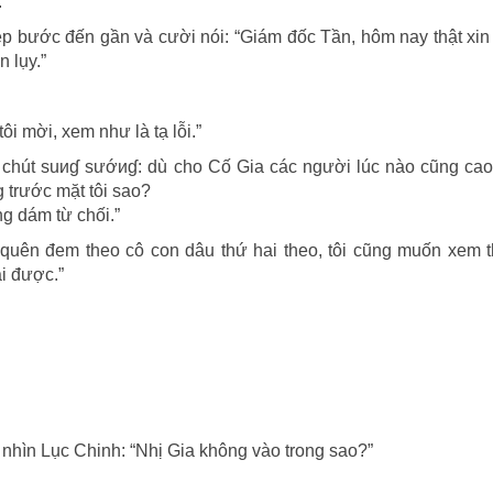
.
lực
 bước đến gần và cười nói: “Giám đốc Tần, hôm nay thật xin 
n lụy.”
i mời, xem như là tạ lỗi.”
ó chút suиɠ sướиɠ: dù cho Cố Gia các người lúc nào cũng cao
 trước mặt tôi sao?
ng dám từ chối.”
quên đem theo cô con dâu thứ hai theo, tôi cũng muốn xem 
i được.”
 nhìn Lục Chinh: “Nhị Gia không vào trong sao?”