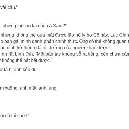
vài câu.”
, nhưng tại sao lại chọn A Sâm?”
nhưng không thể qua mắt được lão hồ ly họ Cố này. Lục Chi
 cho bạn gái mình danh phận chính thức. Ông có thể không quan
rai mình trở thành đá lót đường của người khác được!
nh rất bình tĩnh, “Một bàn tay không vỗ ra tiếng, còn chưa c
 không thể hát hết được.”
 là bị anh kéo đi.
ầm xuống, ánh mắt lạnh lùng.
i có thì sao?”