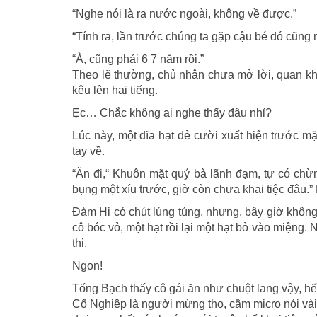
“Nghe nói là ra nước ngoài, không về được.”
“Tính ra, lần trước chúng ta gặp cậu bé đó cũng 
“À, cũng phải 6 7 năm rồi.”
Theo lẽ thường, chủ nhân chưa mở lời, quan k
kêu lên hai tiếng.
Ẹc… Chắc không ai nghe thấy đâu nhỉ?
Lúc này, một đĩa hạt dẻ cười xuất hiện trước m
tay về.
“Ăn đi,“ Khuôn mặt quý bà lãnh đạm, tự có ch
bụng một xíu trước, giờ còn chưa khai tiệc đâu.”
Đàm Hi có chút lúng túng, nhưng, bây giờ không 
cô bóc vỏ, một hạt rồi lại một hạt bỏ vào miệng.
thị.
Ngon!
Tống Bạch thấy cô gái ăn như chuột lang vậy, hết
Cố Nghiệp là người mừng thọ, cầm micro nói vài