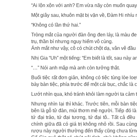
“Ai lộn xộn với anh? Em vừa nãy còn muốn quay lạ
Một giây sau, khuôn mặt bị vặn về, Đàm Hi nhíu 
“Không có lần thứ hai.”
Tròng mắt của người đàn ông đen láy, là màu đ
trụ, thần bí nhưng nguy hiểm vô cùng.
Ánh mắt như vậy, cô có chút chột dạ, vân vê đầu
Nhị Gia “Uh” một tiếng: “Em biết là tốt, sau này a
“…” Nói anh mập mà anh còn tưởng thật.
Buổi tiệc rất đơn giản, không có tiệc tùng lòe l
bày bàn tiệc, phía trước để một cái bục, chắc là 
Lướt nhìn qua, khó tránh khỏi làm người ta cảm 
Nhưng nhìn lại thì khác. Trước tiên, mỗi bàn t
bên là gỗ tử đàn, mùi thơm mê người. Tiếp đó là 
tứ đại trảo, tứ đại tương, tứ đại tô.. Tất cả 
chính giữa đã có giá trị không nhỏ rồi. Sau cùng
rượu này người thường đến thấy cũng chưa từng