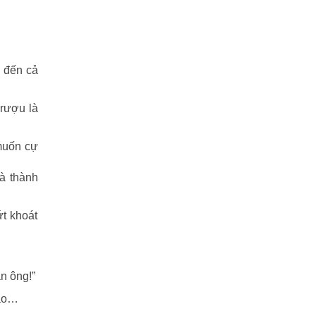
Tiểu Lý Phi Đao
(27)
TIẾU NGẠO GIANG HỒ
(162)
, đến cả
Tiểu Thuyết
(1)
Truyện cười
(88)
 rượu là
Truyện kiếm hiệp
(1)
 muốn cự
Truyện ngắn
(25)
à thành
Truyện tổng hợp
(57)
ứt khoát
Tuyết sơn phi hồ
(11)
Văn học
(2)
n ông!”
Video
(2)
nào…