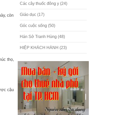
Các cây thuốc đông y
(24)
Giáo dục
(17)
này, còn
Góc cuộc sống
(50)
Hán Sở Tranh Hùng
(48)
HIỆP KHÁCH HÀNH
(23)
Hồng lâu mộng
(124)
húc thọ,
Kinh tế
(1)
Kỹ năng
(18)
được cậu
Liên Thành quyết
(13)
LỘC ĐỈNH KÝ
(52)
Nước ngoài
(5)