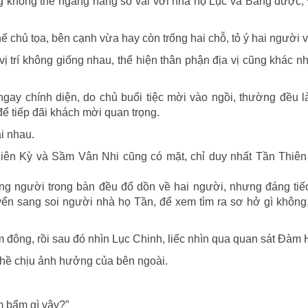
ũng không thể ngang hàng so vai với nhà họ Lục và Bàng được
hế chủ tọa, bên cạnh vừa hay còn trống hai chỗ, tỏ ý hai người 
ị trí không giống nhau, thể hiện thân phận địa vị cũng khác n
 ngay chính diện, do chủ buổi tiệc mời vào ngồi, thường đều 
để tiếp đãi khách mời quan trọng.
i nhau.
iên Kỳ và Sầm Vân Nhi cũng có mặt, chỉ duy nhất Tần Thiên
g người trong bàn đều đổ dồn về hai người, nhưng đáng tiế
yển sang soi người nhà họ Tần, để xem tìm ra sơ hở gì không
đông, rồi sau đó nhìn Lục Chinh, liếc nhìn qua quan sát Đàm H
 hề chịu ảnh hưởng của bên ngoài.
m bẩm gì vậy?”