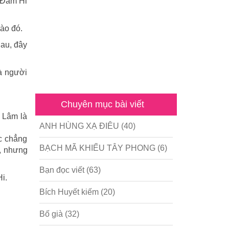
, Đàm Hi
vào đó.
hau, đây
là người
Chuyên mục bài viết
 Lâm là
ANH HÙNG XẠ ĐIÊU
(40)
c chẳng
BẠCH MÃ KHIẾU TÂY PHONG
(6)
, nhưng
Bạn đọc viết
(63)
i.
Bích Huyết kiếm
(20)
Bố già
(32)