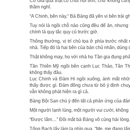
Cố Gia quả thật có chút nội tình, chứ không c
thầm nghĩ.
“A Chinh, bên này,“ Bà Bàng đã yên vị bên trái g
Tuy nói là ngồi chỗ nào cũng đều để ăn, nhưng v
chính là quy tắc quy củ trước giờ.
Thông thường, vị trí chủ tọa ở phía trước nhất
nhà. Tiếp đó là hai bên của bàn chủ nhân, dùng 
Thật không may, họ với nhà họ Tần gia đụng phả
Tần Thiên Mỹ ngồi bên cạnh Lục Thảo, Tân Th
không thấy đâu.
Lục Chinh và Đàm Hi ngồi xuống, ánh mắt nhữn
thấy được gì. Đám đông chưa từ bỏ ý định chu
vẫn không phát hiện ra gì cả.
Bàng Bội San chú ý đến tất cả phản ứng của đám 
Một người lạnh lùng, một người vui cười, không
“Được lắm…” Đôi mắt bà Bàng vô cùng hài lòng.
Tống Bạch lấy làm lạ nhìn qua, “Mẹ, mẹ đang lẩ