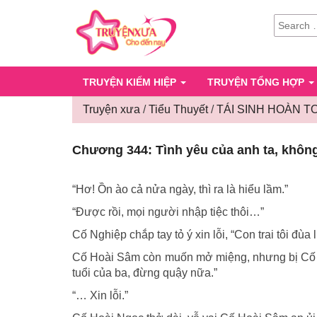
SEARCH
FOR:
TRUYỆN KIẾM HIỆP
TRUYỆN TỔNG HỢP
Truyện xưa
/
Tiểu Thuyết
/
TÁI SINH HOÀN T
Chương 344: Tình yêu của anh ta, không
“Hơ! Ồn ào cả nửa ngày, thì ra là hiểu lầm.”
“Được rồi, mọi người nhập tiệc thôi…”
Cố Nghiệp chắp tay tỏ ý xin lỗi, “Con trai tôi đùa
Cố Hoài Sâm còn muốn mở miệng, nhưng bị Cố Ho
tuổi của ba, đừng quậy nữa.”
“… Xin lỗi.”