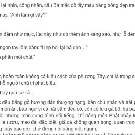
i nhìn, công nhận, cậu Ba mặc đồ tây màu trắng trông đẹp trai 
mày, “Anh làm gì vậy?”
en đậm như mực, lúc này như có thêm ánh sáng sao, như lỗ đe
 ngón tay lầm bầm: “Hẹp hòi lại bá đạo…”
n phận một chút.”
oẹt, hoàn toàn không có kiểu cách của phương Tây, chỉ là trong 
chỗ người chủ trì phát biểu.
thấy quá sơ sài.
iệc đều bằng gỗ hương đàn thượng hạng, bàn chủ nhân và trái 
món ăn, bào ngư vi cá hải sâm đều có, còn có lựu gà bô, hà bao 
đều là những món cung đình nổi tiếng, chỉ riêng món Phật nhảy
 là rượu, mao đài đặc biệt, giá cả không quan trọng, quan trọn
 thấy bao giờ, chứ đừng nói uống một ngụm.