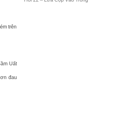
hém trên
 Sầm Uất
cơn đau