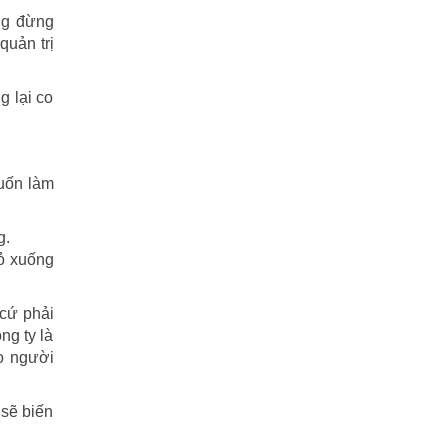
Tiểu Lý Phi Đao
(27)
ũng đừng
quản trị
TIẾU NGẠO GIANG HỒ
(162)
g lại co
Tiểu Thuyết
(1)
Truyện cười
(88)
muốn làm
Truyện kiếm hiệp
(1)
Truyện ngắn
(25)
g.
hỏ xuống
Truyện tổng hợp
(57)
cứ phải
Tuyết sơn phi hồ
(11)
ng ty là
o người
Văn học
(2)
Video
(2)
 sẽ biến