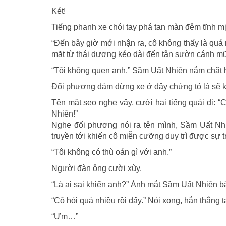
Két!
Tiếng phanh xe chói tay phá tan màn đêm tĩnh mị
“Đến bây giờ mới nhận ra, cô không thấy là quá m
mặt từ thái dương kéo dài đến tận sườn cánh mũ
“Tôi không quen anh.” Sầm Uất Nhiên nắm chặt ha
Đối phương dám dừng xe ở đây chứng tỏ là sẽ k
Tên mặt sẹo nghe vậy, cười hai tiếng quái dị: “C
Nhiên!”
Nghe đối phương nói ra tên mình, Sầm Uất Nhi
truyền tới khiến cô miễn cưỡng duy trì được sự tr
“Tôi không có thù oán gì với anh.”
Người đàn ông cười xùy.
“Là ai sai khiến anh?” Ánh mắt Sầm Uất Nhiên b
“Cô hỏi quá nhiều rồi đấy.” Nói xong, hắn thẳng ta
“Ưm…”