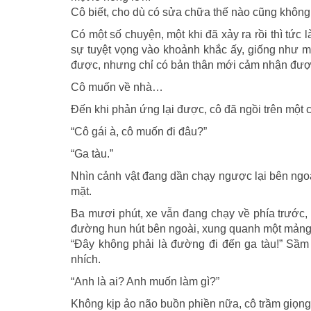
Cô biết, cho dù có sửa chữa thế nào cũng không
Có một số chuyện, một khi đã xảy ra rồi thì tức 
sự tuyệt vọng vào khoảnh khắc ấy, giống như mộ
được, nhưng chỉ có bản thân mới cảm nhận đượ
Cô muốn về nhà…
Đến khi phản ứng lại được, cô đã ngồi trên một c
“Cô gái à, cô muốn đi đâu?”
“Ga tàu.”
Nhìn cảnh vật đang dần chạy ngược lại bên ngo
mặt.
Ba mươi phút, xe vẫn đang chạy về phía trước, 
đường hun hút bên ngoài, xung quanh một mảng 
“Đây không phải là đường đi đến ga tàu!” Sầm
nhích.
“Anh là ai? Anh muốn làm gì?”
Không kịp ảo não buồn phiền nữa, cô trầm giọng