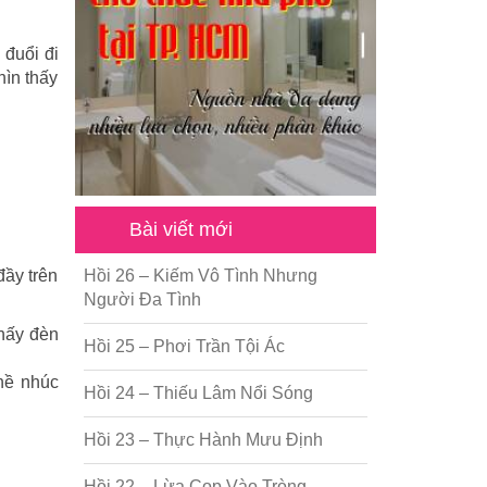
 đuổi đi
hìn thấy
Bài viết mới
đầy trên
Hồi 26 – Kiếm Vô Tình Nhưng
Người Đa Tình
thấy đèn
Hồi 25 – Phơi Trần Tội Ác
hề nhúc
Hồi 24 – Thiếu Lâm Nổi Sóng
Hồi 23 – Thực Hành Mưu Định
Hồi 22 – Lừa Cọp Vào Tròng