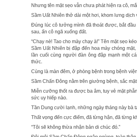
Nhưng tên mặt sẹo vẫn chưa phát hiện ra cô, mắn
Sầm Uất Nhiên thở dài một hơi, khom lưng dịch 
Đúng lúc cô tưởng mình đã thoát được, bắt đầu đ
sau, ấn cô ngã xuống đất.
“Chạy nè! Tao cho mày chạy à!” Tên mặt sẹo kéo 
Sầm Uất Nhiên bị đập đến hoa mày chóng mặt, t
lần cuối cùng người đàn ông đập mạnh một cái, 
thức.
Cùng là màn đêm, ở phòng bệnh trong bệnh viện
Sầm Chấn Đông nằm trên giường bệnh, sắc mặt t
Miễn cưỡng thốt ra được ba âm, tuy vẻ mặt phẫn
sức uy hϊếp nào.
Tần Dung cười lạnh, những ngày tháng này bà ta đ
Thất vọng đến cực điểm, đã từng hận, đã từng khó
“Tôi sẽ không thừa nhận bản di chúc đó.”
Đôi môi Sầm Chấn Đông ngập ngừng, toàn thân ru