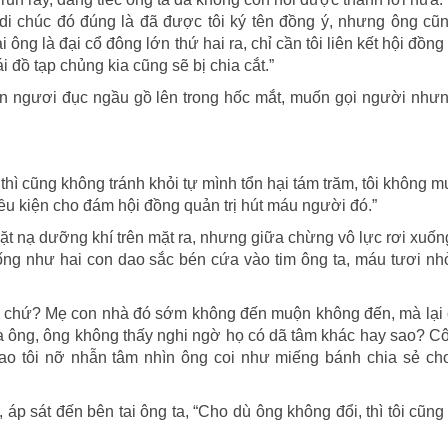
 di chúc đó đúng là đã được tôi ký tên đồng ý, nhưng ông c
ông là đại cổ đông lớn thứ hai ra, chỉ cần tôi liên kết hội đồng 
 đồ tạp chủng kia cũng sẽ bị chia cắt.”
n ngươi đục ngầu gồ lên trong hốc mắt, muốn gọi người nhưn
thì cũng không tránh khỏi tự mình tổn hại tám trăm, tôi không 
ều kiện cho đám hội đồng quản trị hút máu người đó.”
t nạ dưỡng khí trên mặt ra, nhưng giữa chừng vô lực rơi xuốn
ống như hai con dao sắc bén cứa vào tim ông ta, máu tươi n
gì chứ? Mẹ con nhà đó sớm không đến muộn không đến, mà lại 
 ông, ông không thấy nghi ngờ họ có dã tâm khác hay sao? Cô
 sao tôi nỡ nhẫn tâm nhìn ông coi như miếng bánh chia sẻ ch
áp sát đến bên tai ông ta, “Cho dù ông không đổi, thì tôi cũng