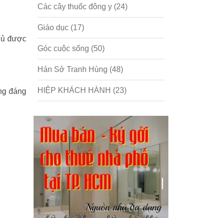
Các cây thuốc đông y
(24)
Giáo dục
(17)
hủ được
Góc cuộc sống
(50)
Hán Sở Tranh Hùng
(48)
HIỆP KHÁCH HÀNH
(23)
ông đáng
Hồng lâu mộng
(124)
Kinh tế
(1)
Kỹ năng
(18)
Liên Thành quyết
(13)
LỘC ĐỈNH KÝ
(52)
Nước ngoài
(5)