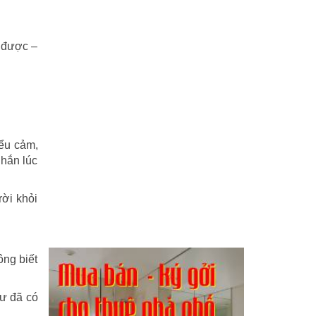
n được –
ểu cảm,
 hắn lúc
rời khỏi
ông biết
hư đã có