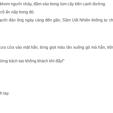
ô khom người nhảy, đâm vào trong lùm cây bên cạnh đường.
cô ẩn nấp trong đó.
 người đàn ông ngày càng đến gần, Sầm Uất Nhiên không tự c
g cưa cứa vào mặt hắn, từng giọt máu lăn xuống gò má hắn, tr
ứng trách tao không khách khí đấy!”
h tay.