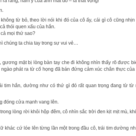
a rằng, hàm ý của ánh mắt đó – là thất vọng!
n.
ng từ bỏ, theo lời nói khi đó của cô ấy, cái gì cô cũng nhị
 cả thói quen xấu của hắn.
t cả mọi thứ sao?
ì chúng ta chia tay trong sự vui vẻ…
gương mặt bị lòng bàn tay che đi không nhìn thấy rõ được bi
 ngào phát ra từ cổ họng đã bán đứng cảm xúc chân thực của
 tim hắn, dường như có thứ gì đó rất quan trọng đang từ từ 
ng đóng cửa mạnh vang lên.
rong lòng rời khỏi hộp đêm, cô nhìn sắc trời đen kịt mịt mù, kh
khác cứ lóe lên từng lần một trong đầu cô, trái tim dường n