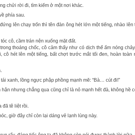
g chửi rời đi, tìm kiếm ở một nơi khác.
về phía sau.
ứng lên chạy trốn thì tên đàn ông hét lớn một tiếng, nhào lên
tóc cô, cầm trán nện xuống mặt đất.
rong thoáng chốc, cô cảm thấy như có dịch thể ấm nóng chảy
cô hét lên một tiếng, bất chợt trước mắt tối đen, hoàn toàn 
.
ái xanh, lồng ngực phập phồng mạnh mẽ: “Bà… cút đi!”
 hận nhưng chẳng qua cũng chỉ là nỏ mạnh hết đà, không hề c
ã tê liệt rồi.
c, giờ đây chỉ còn lại dáng vẻ lạnh lùng này.
n rẩy, đáng tiếc ông ta đã không còn nói được thành lời nữa.