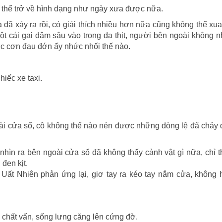
 thể trở về hình dạng như ngày xưa được nữa.
là đã xảy ra rồi, có giải thích nhiều hơn nữa cũng không thể xua
t cái gai đâm sâu vào trong da thịt, người bên ngoài không n
c cơn đau đớn ấy nhức nhối thế nào.
hiếc xe taxi.
ài cửa sổ, cô không thể nào nén được những dòng lệ đã chảy 
nhìn ra bên ngoài cửa sổ đã không thấy cảnh vật gì nữa, chỉ 
đen kịt.
 Uất Nhiên phản ứng lại, giơ tay ra kéo tay nắm cửa, không 
 chất vấn, sống lưng căng lên cứng đờ.