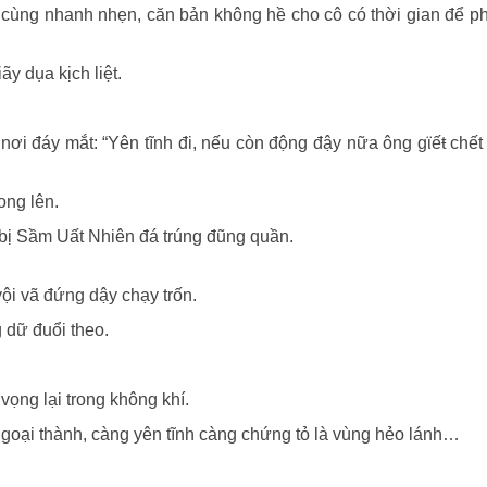
 cùng nhanh nhẹn, căn bản không hề cho cô có thời gian để 
y dụa kịch liệt.
nơi đáy mắt: “Yên tĩnh đi, nếu còn động đậy nữa ông gϊếŧ chế
ong lên.
, bị Sầm Uất Nhiên đá trúng đũng quần.
ội vã đứng dậy chạy trốn.
 dữ đuổi theo.
 vọng lại trong không khí.
goại thành, càng yên tĩnh càng chứng tỏ là vùng hẻo lánh…