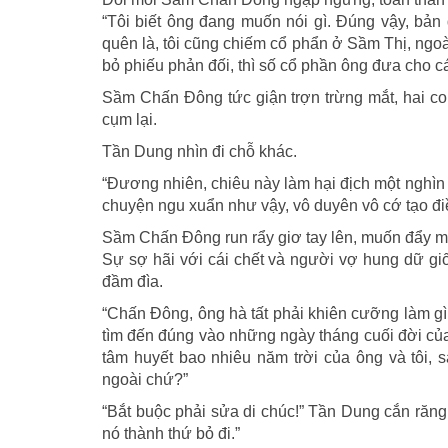
“Tôi biết ông đang muốn nói gì. Đúng vậy, bản
quên là, tôi cũng chiếm cổ phẩn ở Sầm Thị, ngoài 
bỏ phiếu phản đối, thì số cổ phần ông đưa cho cái
Sầm Chấn Đông tức giận trợn trừng mắt, hai co
cụm lại.
Tần Dung nhìn đi chỗ khác.
“Đương nhiên, chiêu này làm hại địch một nghìn 
chuyện ngu xuẩn như vậy, vô duyên vô cớ tạo đi
Sầm Chấn Đông run rẩy giơ tay lên, muốn đẩy mặ
Sự sợ hãi với cái chết và người vợ hung dữ gi
đầm đìa.
“Chấn Đông, ông hà tất phải khiên cưỡng làm 
tìm đến đúng vào những ngày tháng cuối đời của
tâm huyết bao nhiêu năm trời của ông và tôi,
ngoài chứ?”
“Bắt buộc phải sửa di chúc!” Tần Dung cắn răng, 
nó thành thứ bỏ đi.”