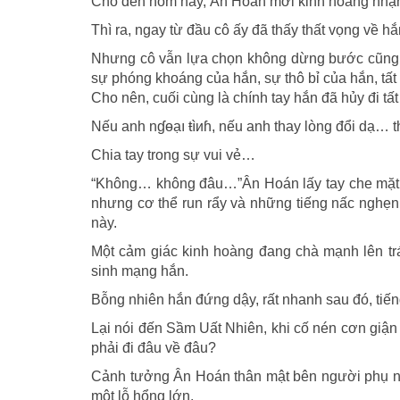
Cho đến hôm nay, Ân Hoán mới kinh hoàng nhận r
Thì ra, ngay từ đầu cô ấy đã thấy thất vọng về hắ
Nhưng cô vẫn lựa chọn không dừng bước cũng khô
sự phóng khoáng của hắn, sự thô bỉ của hắn, tất
Cho nên, cuối cùng là chính tay hắn đã hủy đi tấ
Nếu anh nɠɵạı ŧìиɦ, nếu anh thay lòng đổi dạ… th
Chia tay trong sự vui vẻ…
“Không… không đâu…”Ân Hoán lấy tay che mặt, 
nhưng cơ thể run rẩy và những tiếng nấc nghẹn
này.
Một cảm giác kinh hoàng đang chà mạnh lên trái
sinh mạng hắn.
Bỗng nhiên hắn đứng dậy, rất nhanh sau đó, tiế
Lại nói đến Sầm Uất Nhiên, khi cố nén cơn giận t
phải đi đâu về đâu?
Cảnh tưởng Ân Hoán thân mật bên người phụ nữ 
một lỗ hổng lớn.