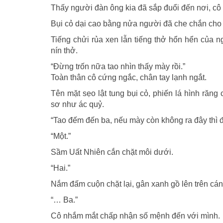
Thấy người đàn ông kia đã sắp đuổi đến nơi, c
Bụi cỏ dại cao bằng nửa người đã che chắn cho 
Tiếng chửi rủa xen lẫn tiếng thở hổn hển của
nín thở.
“Đừng trốn nữa tao nhìn thấy mày rồi.”
Toàn thân cô cứng ngắc, chân tay lạnh ngắt.
Tên mặt sẹo lật tung bụi cỏ, phiến lá hình răn
sơ như ác quỷ.
“Tao đếm đến ba, nếu mày còn không ra đây thì đ
“Một.”
Sầm Uất Nhiên cắn chặt môi dưới.
“Hai.”
Nắm đấm cuộn chặt lại, gân xanh gồ lên trên cán
“… Ba.”
Cô nhắm mắt chấp nhận số mệnh đến với mình.