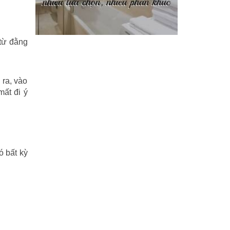
Phi Hồ ngoại truyện
(21)
 từ đằng
Phong thần diễn nghĩa
(100)
Sống khỏe
(7)
 ra, vào
TÁI SINH HOÀN TOÀN
(1.130)
mất đi ý
Tam quốc diễn nghĩa
(126)
Tây du ký
(100)
THẦN ĐIÊU ĐẠI HIỆP
(40)
ó bất kỳ
THIÊN LONG BÁT BỘ
(51)
THƯ KIẾM ÂN CỪU LỤC
(24)
Thủy hử
(70)