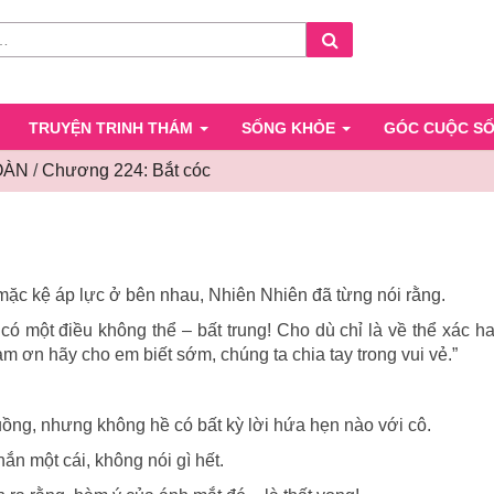
Search
TRUYỆN TRINH THÁM
SỐNG KHỎE
GÓC CUỘC S
OÀN
/
Chương 224: Bắt cóc
Chương
224:
Bắt
cóc
mặc kệ áp lực ở bên nhau, Nhiên Nhiên đã từng nói rằng.
ó một điều không thể – bất trung! Cho dù chỉ là về thể xác hay
làm ơn hãy cho em biết sớm, chúng ta chia tay trong vui vẻ.”
ồng, nhưng không hề có bất kỳ lời hứa hẹn nào với cô.
ắn một cái, không nói gì hết.