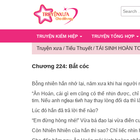
SEARCH
FOR:
TRUYỆN KIẾM HIỆP
TRUYỆN TỔNG HỢP
Truyện xưa
/
Tiểu Thuyết
/
TÁI SINH HOÀN T
Chương 224: Bắt cóc
Bỗng nhiên hắn nhớ lại, năm xưa khi hai người 
“Ân Hoán, cái gì em cũng có thể nhịn được, chỉ c
tim. Nếu anh nɠɵạı ŧìиɦ hay thay lòng đổi dạ thì 
Lúc đó hắn đã trả lời thế nào?
“Em đừng hòng nhé!” Vừa bá đạo lại vừa điên cu
Còn Nhiên Nhiên của hắn thì sao? Chỉ liếc nhìn h