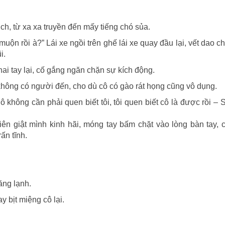
ch, từ xa xa truyền đến mấy tiếng chó sủa.
uộn rồi à?” Lái xe ngồi trên ghế lái xe quay đầu lại, vết dao c
i.
i tay lại, cố gắng ngăn chặn sự kích động.
hông có người đến, cho dù cô có gào rát họng cũng vô dụng.
ô không cần phải quen biết tôi, tôi quen biết cô là được rồi –
ên giật mình kinh hãi, móng tay bấm chặt vào lòng bàn tay, 
ấn tĩnh.
ăng lạnh.
y bịt miệng cô lại.