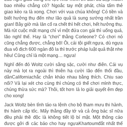
bao nhiêu chẳng có? Ngoắc tay một phát, chìa tấm thẻ
giao kèo ra là xong. Chơi với vua chúa không! Có tiền và
biết hưởng thụ đến như lão quả là sung sướng nhất trần
gian! Bây giờ mà lăn cổ ra chết thì hết chơi, hết hưởng thụ.
Mà rút cuộc mất mạng chỉ vì một đứa con gái thì uổng quá,
lão nghĩ thế. Hay là “chơi” thằng Corleone? Có chơi nó
cũng chẳng được, chẳng bõ! Ôi, cái tội giết ngựa, dù ngựa
đua vô địch 600 ngàn đô la thì trước pháp luật quả thật nhẹ
hều! Cũng chỉ là một mạng… ngựa!
Nghĩ đến đó Woltz cười sằng sặc, cười như điên. Cái vụ
này mà lọt ra ngoài thì thiên hạ cười lão đến thối đầu,
dânCaliforniachắc chắn kháo nhau bằng thích. Chịu sao
nổi? Vả lại xét cho cùng thì chúng có thể chơi mình thực,
chúng thừa sức mà? Thôi, tốt hơn là lo giải quyết êm đẹp
cho xong!
Jack Woltz bèn tỉnh táo ra lệnh cho bộ tham mưu thi hành,
thi hành cấp tốc. Mấy thằng đầy tớ và cả ông bác sĩ nữa
đều phải thề độc là không tiết lộ bí mật. Một thông cáo
được gởi đi các báo cho hay ngựaKhartoumđắt nhất thế