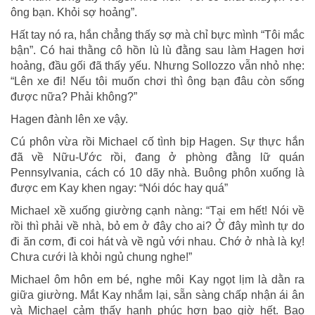
ông bạn. Khỏi sợ hoảng”.
Hất tay nó ra, hắn chẳng thấy sợ mà chỉ bực mình “Tôi mắc
bận”. Có hai thằng cô hồn lù lù đằng sau làm Hagen hơi
hoảng, đầu gối đã thấy yếu. Nhưng Sollozzo vẫn nhỏ nhẹ:
“Lên xe đi! Nếu tôi muốn chơi thì ông bạn đâu còn sống
được nữa? Phải không?”
Hagen đành lên xe vậy.
Cú phôn vừa rồi Michael cố tình bịp Hagen. Sự thực hắn
đã về Nữu-Ước rồi, đang ở phòng đằng lữ quán
Pennsylvania, cách có 10 dãy nhà. Buông phôn xuống là
được em Kay khen ngay: “Nói dóc hay quá”
Michael xề xuống giường cạnh nàng: “Tại em hết! Nói về
rồi thì phải về nhà, bỏ em ở đây cho ai? Ở đây mình tự do
đi ăn cơm, đi coi hát và về ngủ với nhau. Chớ ở nhà là kỵ!
Chưa cưới là khỏi ngủ chung nghe!”
Michael ôm hôn em bé, nghe môi Kay ngọt lịm là dằn ra
giữa giường. Mắt Kay nhắm lại, sẵn sàng chấp nhận ái ân
và Michael cảm thấy hạnh phúc hơn bao giờ hết. Bao