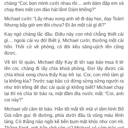
chàng “Coi, bọn mình cưới nhau rồi… anh dám đập em và
chạy theo một con đào hát lắm! Dám không?”
Michael cười: “Lấy nhau xong anh sẽ đi dạy học, dạy Toán!
Nhưng bây giờ em đói chưa? Đi ăn một cái gì đi?”
Kay ngó chàng lắc đầu. Điệu này con nhỏ chẳng thiết cái
gì… ngoài cái vụ đó! Biết ý, Michael cười, thưởng một cái
hôn. Thôi cứ về phòng, có đói kêu săng-uých lên cũng
được.
Về tới lữ quán, Michael đẩy Kay đi tới sạp báo mua ít tờ
lên coi, chàng đi lấy chìa khoá phòng. Đợi lấy được cái
chìa khoá xong chưa thấy Kay trở lại. Coi, con nhỏ làm gì
lạ không kìa? Trước sạp báo cứ đứng sừng sững người ra
như trời trồng để đọc cái quái gì không biết? Michael chạy
lại thì nó chìa tờ báo ra, mặt đầm đìa nước mắt: “Coi, anh
coi này?”
Michael vội cầm tờ báo. Hắn tối mắt tối mũi vì tấm hình Bố
Già nằm gục lề đường, phía dưới đầu là vũng máu lênh
láng. Có thằng nào ngồi kế bên bụm mặt khóc như con nít.
Thằng Fred, anh hắn chớ còn ai? Michael có cảm giác vụt