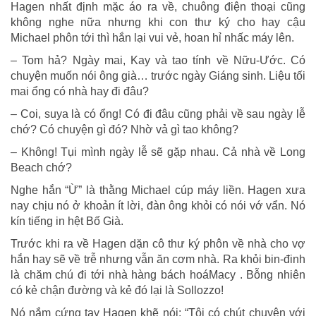
Hagen nhất định mặc áo ra về, chuông điện thoại cũng
không nghe nữa nhưng khi con thư ký cho hay cậu
Michael phôn tới thì hắn lại vui vẻ, hoan hỉ nhấc máy lên.
– Tom hả? Ngày mai, Kay và tao tính về Nữu-Ước. Có
chuyện muốn nói ông già… trước ngày Giáng sinh. Liệu tối
mai ổng có nhà hay đi đâu?
– Coi, suya là có ổng! Có đi đâu cũng phải về sau ngày lễ
chớ? Có chuyện gì đó? Nhờ vả gì tao không?
– Không! Tụi mình ngày lễ sẽ gặp nhau. Cả nhà về Long
Beach chớ?
Nghe hắn “Ừ” là thằng Michael cúp máy liền. Hagen xưa
nay chịu nó ở khoản ít lời, đàn ông khỏi có nói vớ vẩn. Nó
kín tiếng in hệt Bố Già.
Trước khi ra về Hagen dặn cô thư ký phôn về nhà cho vợ
hắn hay sẽ về trễ nhưng vẫn ăn cơm nhà. Ra khỏi bin-đinh
là chăm chú đi tới nhà hàng bách hoáMacy . Bỗng nhiên
có kẻ chận đường và kẻ đó lại là Sollozzo!
Nó nắm cứng tay Hagen khẽ nói: “Tôi có chút chuyện với