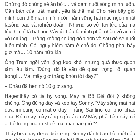
Chừng đó chúng sẽ ăn bớt… và dám nuốt sống mình luôn.
Căn bản của luật mạnh, yếu là thế mà! Cho nên bây giờ
mình còn thế mạnh mình còn nắm vững hai mục ngon nhất
làsòng bạc vànghiệp đoàn . Nhưng so với lợi tức của ma
túy thì chỉ là hạt bụi. Vậy ý cháu là mình phải nhào vô ăn có
với chúng… Bằng không chúng đớp trọn và sau đó sẽ nuốt
luôn mình. Cái nguy hiểm nằm ở chỗ đó. Chẳng phải bây
giờ mà… 10 năm nữa kìa!
Ông Trùm ngồi yên lặng kéo khói nhưng quả thực quan
tâm lâu lắm. “Đúng, đó là vấn đề quan trọng, tối quan
trọng!… Mai mấy giờ thằng khốn tới đây?”
– Cháu đã hẹn nó 10 giờ sáng.
Hagenthấy có tia hy vọng. May ra Bố Già đổi ý không
chừng. Ông đứng dậy và kéo tay Sonny. “Vậy sáng mai hai
đứa mi cũng có mặt ở đây. Thằng Santino coi phờ phạc
quá. Đêm nay mày ráng ngủ cái coi? Mày phải liệu đấy, có
ai trẻ trung, mạnh khoẻ mãi mãi bao giờ”?
Thấy bữa nay được bố cưng, Sonny đánh bạo hỏi một câu