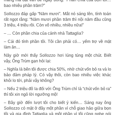
bao nhiêu phần trăm?”
Sollozzo đáp gấp “Năm mươi”. Mắt nó sáng lên, tính toán
rất ngọt rằng: “Năm mươi phần trăm thì nội năm đầu cũng
3 triệu, 4 triệu rồi. Còn vô nhiều, nhiều nữa!”
– … Còn phần chia của cánh nhà Tattaglia?
– Cái đó tính phần tôi. Tôi cần phải có… yểm trợ về mặt
làm ăn…
Nãy giờ mới thấy Sollozzo hơi lúng túng một chút. Biết
vậy, Ông Trùm gạn hỏi lại:
– Nghĩa là bên tôi được chia 50%, nhờ chút vốn bỏ ra và lo
bảo đảm pháp lý. Có vậy thôi, còn bao nhiêu việc khác
khỏi lo tới, phải vậy không?
– Nếu 2 triệu đô la đối với Ông Trùm chỉ là “chút vốn bỏ ra”
thì tôi xin ngỏ lời ngưỡng mộ!
– Bây giờ đến lượt tôi cho biết ý kiến… Sáng nay ông
Sollozzo có mặt ở đây một phần vì chỗ giao hảo giữa bọn
tôi và gia đình Tattaglia và một phần vì tôi cũng nghe nói