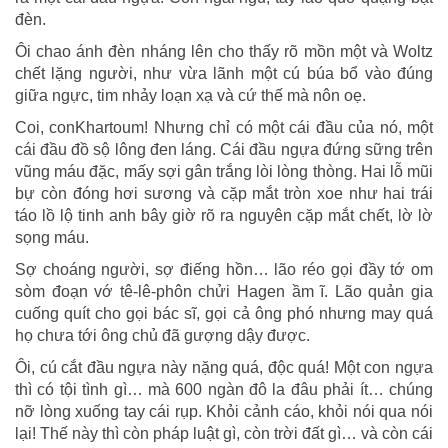
đèn.
Ôi chao ánh đèn nháng lên cho thấy rõ mồn một và Woltz
chết lặng người, như vừa lãnh một cú búa bổ vào đúng
giữa ngực, tim nhảy loạn xạ và cứ thế mà nôn oẹ.
Coi, conKhartoum! Nhưng chỉ có một cái đầu của nó, một
cái đầu đồ sộ lông đen láng. Cái đầu ngựa đứng sững trên
vũng máu đặc, mấy sợi gân trắng lòi lòng thòng. Hai lỗ mũi
bự còn đóng hơi sương và cặp mắt tròn xoe như hai trái
táo lồ lộ tinh anh bây giờ rõ ra nguyên cặp mắt chết, lờ lờ
sọng máu.
Sợ choáng người, sợ điếng hồn… lão réo gọi đầy tớ om
sòm đoạn vớ tê-lê-phôn chửi Hagen ầm ĩ. Lão quản gia
cuống quít cho gọi bác sĩ, gọi cả ông phó nhưng may quá
họ chưa tới ông chủ đã gượng dậy được.
Ôi, cú cắt đầu ngựa này nặng quá, độc quá! Một con ngựa
thì có tội tình gì… mà 600 ngàn đô la đâu phải ít… chúng
nỡ lòng xuống tay cái rụp. Khỏi cảnh cáo, khỏi nói qua nói
lại! Thế này thì còn pháp luật gì, còn trời đất gì… và còn cái