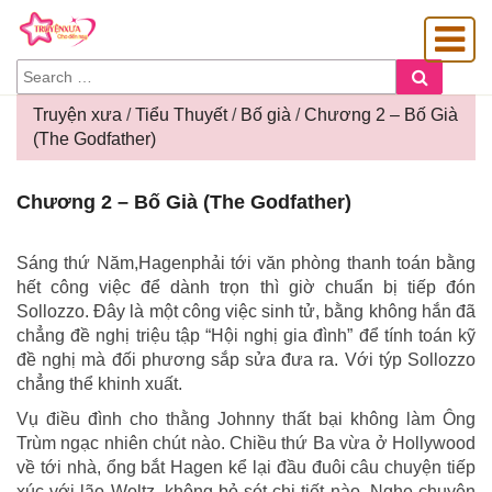
SEARCH
Search
FOR:
Truyện xưa
/
Tiểu Thuyết
/
Bố già
/
Chương 2 – Bố Già
(The Godfather)
OÀNG GIA
Chương
Chương 2 – Bố Già (The Godfather)
2
–
Bố
Sáng thứ Năm,Hagenphải tới văn phòng thanh toán bằng
Già
hết công việc để dành trọn thì giờ chuẩn bị tiếp đón
(The
Sollozzo. Đây là một công việc sinh tử, bằng không hắn đã
Godfather)
chẳng đề nghị triệu tập “Hội nghị gia đình” để tính toán kỹ
đề nghị mà đối phương sắp sửa đưa ra. Với týp Sollozzo
chẳng thể khinh xuất.
Vụ điều đình cho thằng Johnny thất bại không làm Ông
Trùm ngạc nhiên chút nào. Chiều thứ Ba vừa ở Hollywood
về tới nhà, ổng bắt Hagen kể lại đầu đuôi câu chuyện tiếp
xúc với lão Woltz, không bỏ sót chi tiết nào. Nghe chuyện