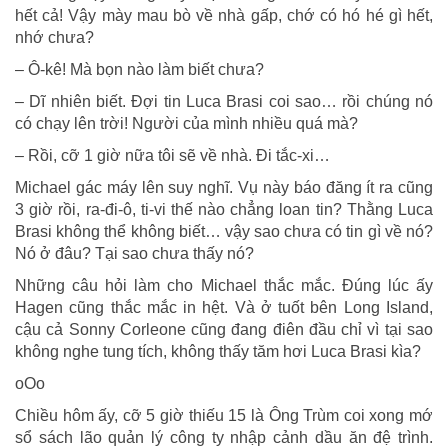
hết cả! Vậy mày mau bò về nhà gấp, chớ có hó hé gì hết,
nhớ chưa?
– Ô-kê! Mà bọn nào làm biết chưa?
– Dĩ nhiên biết. Đợi tin Luca Brasi coi sao… rồi chúng nó
có chạy lên trời! Người của mình nhiều quá mà?
– Rồi, cỡ 1 giờ nữa tôi sẽ về nhà. Đi tắc-xi…
Michael gác máy lên suy nghĩ. Vụ này báo đăng ít ra cũng
3 giờ rồi, ra-đi-ô, ti-vi thế nào chẳng loan tin? Thằng Luca
Brasi không thể không biết… vậy sao chưa có tin gì về nó?
Nó ở đâu? Tại sao chưa thấy nó?
Những câu hỏi làm cho Michael thắc mắc. Đúng lúc ấy
Hagen cũng thắc mắc in hệt. Và ở tuốt bên Long Island,
cậu cả Sonny Corleone cũng đang điên đầu chỉ vì tại sao
không nghe tung tích, không thấy tăm hơi Luca Brasi kìa?
oOo
Chiều hôm ấy, cỡ 5 giờ thiếu 15 là Ông Trùm coi xong mớ
sổ sách lão quản lý công ty nhập cảnh dầu ăn đệ trình.