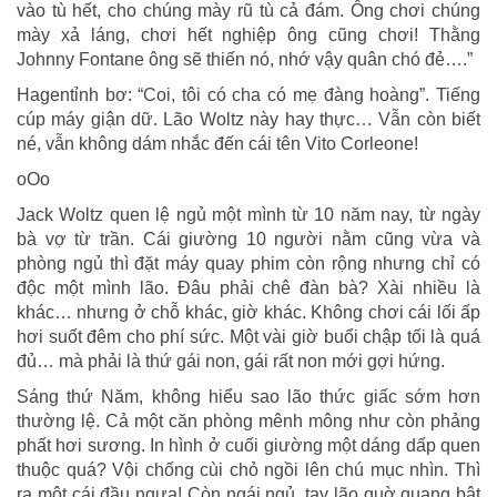
vào tù hết, cho chúng mày rũ tù cả đám. Ông chơi chúng
mày xả láng, chơi hết nghiệp ông cũng chơi! Thằng
Johnny Fontane ông sẽ thiến nó, nhớ vậy quân chó đẻ….”
Hagentỉnh bơ: “Coi, tôi có cha có mẹ đàng hoàng”. Tiếng
cúp máy giận dữ. Lão Woltz này hay thực… Vẫn còn biết
né, vẫn không dám nhắc đến cái tên Vito Corleone!
oOo
Jack Woltz quen lệ ngủ một mình từ 10 năm nay, từ ngày
bà vợ từ trần. Cái giường 10 người nằm cũng vừa và
phòng ngủ thì đặt máy quay phim còn rộng nhưng chỉ có
độc một mình lão. Đâu phải chê đàn bà? Xài nhiều là
khác… nhưng ở chỗ khác, giờ khác. Không chơi cái lối ấp
hơi suốt đêm cho phí sức. Một vài giờ buổi chập tối là quá
đủ… mà phải là thứ gái non, gái rất non mới gợi hứng.
Sáng thứ Năm, không hiểu sao lão thức giấc sớm hơn
thường lệ. Cả một căn phòng mênh mông như còn phảng
phất hơi sương. In hình ở cuối giường một dáng dấp quen
thuộc quá? Vội chống cùi chỏ ngồi lên chú mục nhìn. Thì
ra một cái đầu ngựa! Còn ngái ngủ, tay lão quờ quạng bật