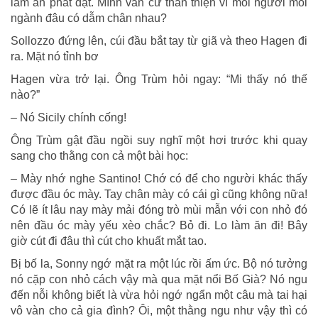
làm ăn phát đạt. Mình vẫn cứ thân thiện vì mỗi người mỗi
ngành đâu có dẫm chân nhau?
Sollozzo đứng lên, cúi đầu bắt tay từ giã và theo Hagen đi
ra. Mặt nó tỉnh bơ
Hagen vừa trở lại. Ông Trùm hỏi ngay: “Mi thấy nó thế
nào?”
– Nó Sicily chính cống!
Ông Trùm gật đầu ngồi suy nghĩ một hơi trước khi quay
sang cho thằng con cả một bài học:
– Mày nhớ nghe Santino! Chớ có để cho người khác thấy
được đầu óc mày. Tay chân mày có cái gì cũng không nữa!
Có lẽ ít lâu nay mày mải đóng trò mùi mẫn với con nhỏ đó
nên đầu óc mày yếu xèo chắc? Bỏ đi. Lo làm ăn đi! Bây
giờ cút đi đâu thì cút cho khuất mắt tao.
Bị bố la, Sonny ngớ mặt ra một lúc rồi ấm ức. Bộ nó tưởng
nó cặp con nhỏ cách vậy mà qua mặt nổi Bố Già? Nó ngu
đến nỗi không biết là vừa hỏi ngớ ngẩn một câu mà tai hại
vô vàn cho cả gia đình? Ôi, một thằng ngu như vậy thì có