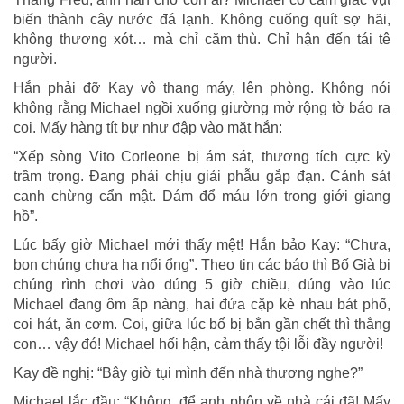
biến thành cây nước đá lạnh. Không cuống quít sợ hãi,
không thương xót… mà chỉ căm thù. Chỉ hận đến tái tê
người.
Hắn phải đỡ Kay vô thang máy, lên phòng. Không nói
không rằng Michael ngồi xuống giường mở rộng tờ báo ra
coi. Mấy hàng tít bự như đập vào mặt hắn:
“Xếp sòng Vito Corleone bị ám sát, thương tích cực kỳ
trầm trọng. Đang phải chịu giải phẫu gắp đạn. Cảnh sát
canh chừng cẩn mật. Dám đổ máu lớn trong giới giang
hồ”.
Lúc bấy giờ Michael mới thấy mệt! Hắn bảo Kay: “Chưa,
bọn chúng chưa hạ nổi ổng”. Theo tin các báo thì Bố Già bị
chúng rình chơi vào đúng 5 giờ chiều, đúng vào lúc
Michael đang ôm ấp nàng, hai đứa cặp kè nhau bát phố,
coi hát, ăn cơm. Coi, giữa lúc bố bị bắn gần chết thì thằng
con… vậy đó! Michael hối hận, cảm thấy tội lỗi đầy người!
Kay đề nghị: “Bây giờ tụi mình đến nhà thương nghe?”
Michael lắc đầu: “Không, để anh phôn về nhà cái đã! Mấy