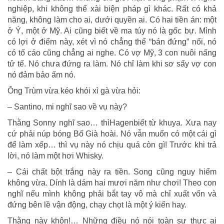
nghiệp, khi không thể xài biện pháp gì khác. Rất có khả
năng, không làm cho ai, dưới quyền ai. Có hai tiền án: một
ở Ý, một ở Mỹ. Ai cũng biết về ma túy nó là gốc bự. Mình
có lợi ở điểm này, xét vì nó chẳng thể “bán đứng” nổi, nó
có tố cáo cũng chẳng ai nghe. Có vợ Mỹ, 3 con nuôi nấng
tử tế. Nó chưa đứng ra làm. Nó chỉ làm khi sơ sẩy vợ con
nó đảm bảo ấm nó.
Ông Trùm vừa kéo khói xì gà vừa hỏi:
– Santino, mi nghĩ sao về vụ này?
Thằng Sonny nghĩ sao… thìHagenbiết từ khuya. Xưa nay
cứ phải núp bóng Bố Già hoài. Nó vẫn muốn có một cái gì
để làm xếp… thì vụ này nó chịu quá còn gì! Trước khi trả
lời, nó làm một hơi Whisky.
– Cái chất bột trắng này ra tiền. Song cũng nguy hiểm
không vừa. Dính là dám hai mươi năm như chơi! Theo con
nghĩ nếu mình không phải bắt tay vô mà chỉ xuất vốn và
đứng bên lề vận động, chạy chọt là một ý kiến hay.
Thằng này khôn!… Những điều nó nói toàn sự thực ai