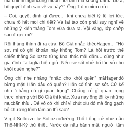
mà chínhHagencũng muốn hỏi lắm mà không dám: “Bố à,
bố quyết định sao về vụ này?”. Ông Trùm mỉm cười:
– Coi, quyết định gì được… khi chưa biết tỷ lệ lợi tức,
chưa rõ hết mọi chi tiết? Vả lại tao còn phải suy nghĩ về
những ý kiến thằng Tom vừa đưa ra. Vội vàng, lớp chớp
sao được mi?
Rồi thủng thỉnh đi ra cửa, Bố Già nhắc khéoHagen… “Hồ
sơ, mi có ghi khoản này không Tom? Là hồi trước thế
chiến thằng Sollozzo từng khai thác mãi dâm… cũng như
gia đình Tattaglia hiện giờ. Nếu sơ sót nhớ bổ túc vô cho
khỏi quên nghe?”
Ông chỉ nhẹ nhàng “nhắc cho khỏi quên” màHagenđỏ
bừng mặt! Hắn đâu có quên? Hắn cố tình sơ sót. Cứ kể
như “chẳng có gì quan trọng”. Chẳng có gì quan trọng
thực, nhưng với Bố Già thì khác. Xưa nay ổng tối kỵ những
mụcbẩn thỉu . Để vô có khi chỉ vì chút xíu đó mà ổng gạch
bỏ chương trình làm ăn thì sao?
Virgil Sollozzo tự Sollozzođường Thổ trông cứ như dân
Thổ-Nhĩ-Kỳ thứ thiệt. Nước da nâu bánh mật, người tầm