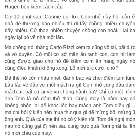
Hagen bèn kiếm cách cúp.
Cỡ 10 phút sau, Connie gọi tới. Con nhỏ này hồi còn ở
nhà dễ thương bao nhiêu thì đi lấy chồng nhiều chuyện
bấy nhiêu. Cứ than phiền chuyện chồng con hoài. Hai ba
ngày lại bò về nhà một lần.
Mà chồng nó, thằng Carlo Rizzi xem ra cũng vô tài, bất đức
và vô duyên. Có một cơ sở mần ăn ranh con, con nít làm
cũng được, giao cho nó để kiếm cơm ăn hàng ngày nó
cũng điều khiển không xong. Lỗ mới tức cười chớ?
Đã thế nó còn nhậu nhẹt, đánh bạc và chơi điếm tùm lum.
Lâu lâu về đập vợ một mách ra gì! Con nhỏ cũng đâu dám
mách ai, bất cứ ai về vụ chồng hành hạ? Chỉ có một mình
anh Tom là nó dám thở than. Cũng may là hôm nay nó
không phôn lại để khóc lóc hay mách anh Tom điều gì…
mà chỉ hỏi ý kiến nên mua thứ quà gì để mừng bố, mừng 3
ông anh. Quà của mẹ thì nó có ý kiến rồi! Tom đề nghị món
nào nó cũng gạt đi nên sau cùng bực quá Tom phải la lên
nó mới chịu cúp máy.