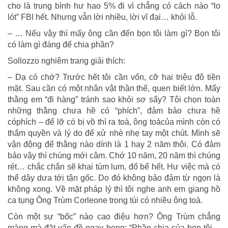
cho là trung bình hư hao 5% đi vì chẳng có cách nào “lo
lót” FBI hết. Nhưng vẫn lời nhiều, lời vĩ đại… khỏi lỗ.
– … Nếu vậy thì mấy ông cần đến bọn tôi làm gì? Bọn tôi
có làm gì đáng để chia phần?
Sollozzo nghiêm trang giải thích:
– Dạ có chớ? Trước hết tôi cần vốn, cỡ hai triệu đô tiền
mặt. Sau cần có một nhân vật thần thế, quen biết lớn. Mấy
thằng em “đi hàng” tránh sao khỏi sơ sẩy? Tôi chọn toàn
những thằng chưa hề có “phích”, đảm bảo chưa hề
cóphích – để lỡ có bị vồ thì ra toà, ông toàcủa mình còn có
thẩm quyền và lý do để xử nhè nhẹ tay một chút. Mình sẽ
vận động để thằng nào dính là 1 hay 2 năm thôi. Có đảm
bảo vậy thì chúng mới câm. Chớ 10 năm, 20 năm thì chúng
rét… chắc chắn sẽ khai tùm lum, đổ bể hết. Hư việc mà có
thể dây dưa tới tận gốc. Do đó không bảo đảm từ ngọn là
không xong. Về mặt pháp lý thì tôi nghe anh em giang hồ
ca tụng Ông Trùm Corleone trong túi có nhiều ông toà.
Còn một sự “bốc” nào cao điệu hơn? Ông Trùm chẳng
màng mà đặt vấn đề ngay bong: “Phần chia của bọn tôi…