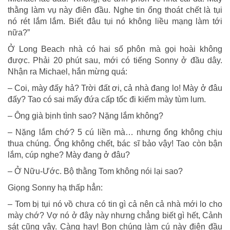
thằng làm vụ này điên đầu. Nghe tin ổng thoát chết là tụi
nó rét lắm lắm. Biết đâu tụi nó không liều mạng làm tới
nữa?”
Ở Long Beach nhà có hai số phôn mà gọi hoài không
được. Phải 20 phút sau, mới có tiếng Sonny ở đầu dây.
Nhận ra Michael, hắn mừng quá:
– Coi, mày đấy hả? Trời đất ơi, cả nhà đang lo! Mày ở đâu
đấy? Tao có sai mấy đứa cấp tốc đi kiếm mày tùm lum.
– Ông già bịnh tình sao? Nặng lắm không?
– Nặng lắm chớ? 5 cú liền mà… nhưng ổng không chịu
thua chúng. Ổng không chết, bác sĩ bảo vậy! Tao còn bận
lắm, cúp nghe? Mày đang ở đâu?
– Ở Nữu-Ước. Bộ thằng Tom không nói lại sao?
Giọng Sonny hạ thấp hẳn:
– Tom bị tụi nó vồ chưa có tin gì cả nên cả nhà mới lo cho
mày chớ? Vợ nó ở đây này nhưng chẳng biết gì hết, Cảnh
sát cũng vậy. Càng hay! Bọn chúng làm cú này điên đầu