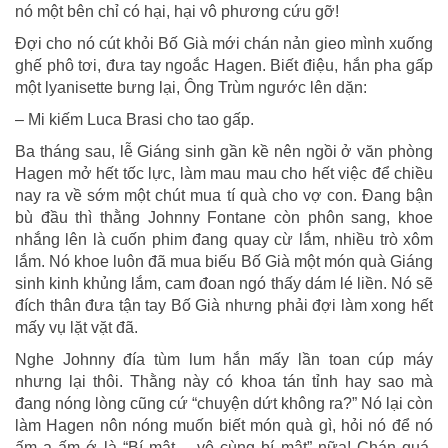
nó một bên chỉ có hại, hại vô phương cứu gỡ!
Đợi cho nó cút khỏi Bố Già mới chán nản gieo mình xuống
ghế phô tơi, đưa tay ngoắc Hagen. Biết điệu, hắn pha gấp
một lyanisette bưng lại, Ông Trùm ngước lên dặn:
– Mi kiếm Luca Brasi cho tao gấp.
Ba tháng sau, lễ Giáng sinh gần kề nên ngồi ở văn phòng
Hagen mở hết tốc lực, làm mau mau cho hết việc để chiều
nay ra về sớm một chút mua tí quà cho vợ con. Đang bận
bù đầu thì thằng Johnny Fontane còn phôn sang, khoe
nhắng lên là cuốn phim đang quay cừ lắm, nhiều trò xôm
lắm. Nó khoe luôn đã mua biếu Bố Già một món quà Giáng
sinh kinh khủng lắm, cam đoan ngó thấy dám lé liền. Nó sẽ
đích thân đưa tận tay Bố Già nhưng phải đợi làm xong hết
mấy vụ lặt vặt đã.
Nghe Johnny đía tùm lum hắn mấy lần toan cúp máy
nhưng lại thôi. Thằng này có khoa tán tỉnh hay sao mà
đang nóng lòng cũng cứ “chuyện dứt không ra?” Nó lại còn
làm Hagen nôn nóng muốn biết món quà gì, hỏi nó để nó
ấm a ấm ớ là “Bí mật… vô cùng bí mật” nữa! Chán quá,