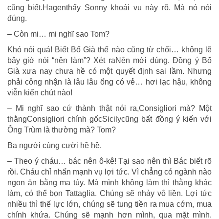
cũng biết.Hagenthấy Sonny khoái vụ này rõ. Mà nó nói
đúng.
– Còn mi… mi nghĩ sao Tom?
Khó nói quá! Biết Bố Già thế nào cũng từ chối… không lẽ
bây giờ nói “nên làm”? Xét raNên mới đúng. Đồng ý Bố
Già xưa nay chưa hề có một quyết định sai lầm. Nhưng
phải công nhận là lâu lâu ổng có vẻ… hơi lạc hậu, không
viễn kiến chút nào!
– Mi nghĩ sao cứ thành thật nói ra,Consigliori mà? Một
thằngConsigliori chính gốcSicilycũng bất đồng ý kiến với
Ông Trùm là thường mà? Tom?
Ba người cùng cười hề hề.
– Theo ý cháu… bác nên ô-kê! Tại sao nên thì Bác biết rõ
rồi. Cháu chỉ nhấn mạnh vụ lợi tức. Vì chẳng có ngành nào
ngon ăn bằng ma túy. Mà mình không làm thì thằng khác
làm, có thể bọn Tattaglia. Chúng sẽ nhảy vô liền. Lợi tức
nhiều thì thế lực lớn, chúng sẽ tung tiền ra mua cớm, mua
chính khứa. Chúng sẽ mạnh hơn mình, qua mặt mình.