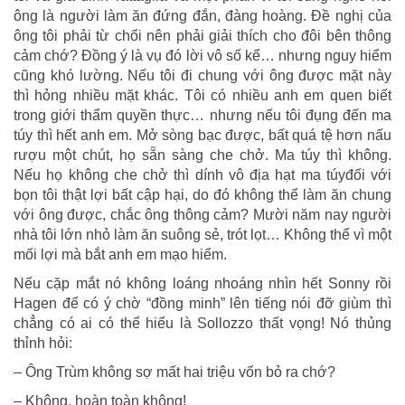
ông là người làm ăn đứng đắn, đàng hoàng. Đề nghị của
ông tôi phải từ chối nên phải giải thích cho đôi bên thông
cảm chớ? Đồng ý là vụ đó lời vô số kể… nhưng nguy hiểm
cũng khó lường. Nếu tôi đi chung với ông được mặt này
thì hỏng nhiều mặt khác. Tôi có nhiều anh em quen biết
trong giới thẩm quyền thực… nhưng nếu tôi đụng đến ma
túy thì hết anh em. Mở sòng bạc được, bất quá tệ hơn nấu
rượu một chút, họ sẵn sàng che chở. Ma túy thì không.
Nếu họ không che chở thì dính vô địa hạt ma túyđối với
bọn tôi thật lợi bất cập hại, do đó không thể làm ăn chung
với ông được, chắc ông thông cảm? Mười năm nay người
nhà tôi lớn nhỏ làm ăn suông sẻ, trót lọt… Không thể vì một
mối lợi mà bắt anh em mạo hiểm.
Nếu cặp mắt nó không loáng nhoáng nhìn hết Sonny rồi
Hagen để có ý chờ “đồng minh” lên tiếng nói đỡ giùm thì
chẳng có ai có thể hiểu là Sollozzo thất vọng! Nó thủng
thỉnh hỏi:
– Ông Trùm không sợ mất hai triệu vốn bỏ ra chớ?
– Không, hoàn toàn không!