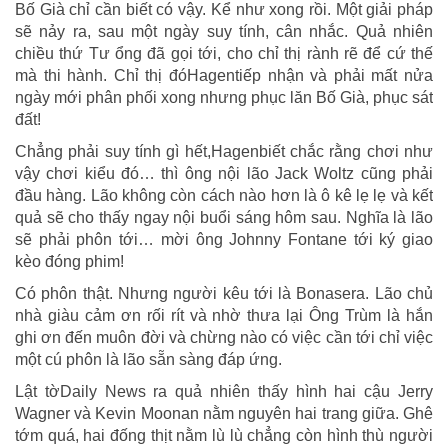
Bố Già chỉ cần biết có vậy. Kể như xong rồi. Một giải pháp
sẽ nảy ra, sau một ngày suy tính, cân nhắc. Quả nhiên
chiều thứ Tư ổng đã gọi tới, cho chỉ thị rành rẽ để cứ thế
mà thi hành. Chỉ thị đóHagentiếp nhận và phải mất nửa
ngày mới phân phối xong nhưng phục lăn Bố Già, phục sát
đất!
Chẳng phải suy tính gì hết,Hagenbiết chắc rằng chơi như
vậy chơi kiểu đó… thì ông nội lão Jack Woltz cũng phải
đầu hàng. Lão không còn cách nào hơn là ô kê lẹ lẹ và kết
quả sẽ cho thấy ngay nội buổi sáng hôm sau. Nghĩa là lão
sẽ phải phôn tới… mời ông Johnny Fontane tới ký giao
kèo đóng phim!
Có phôn thật. Nhưng người kêu tới là Bonasera. Lão chủ
nhà giàu cảm ơn rối rít và nhờ thưa lại Ông Trùm là hắn
ghi ơn đến muôn đời và chừng nào có việc cần tới chỉ việc
một cú phôn là lão sẵn sàng đáp ứng.
Lật tờDaily News ra quả nhiên thấy hình hai cậu Jerry
Wagner và Kevin Moonan nằm nguyên hai trang giữa. Ghê
tớm quá, hai đống thịt nằm lù lù chẳng còn hình thù người