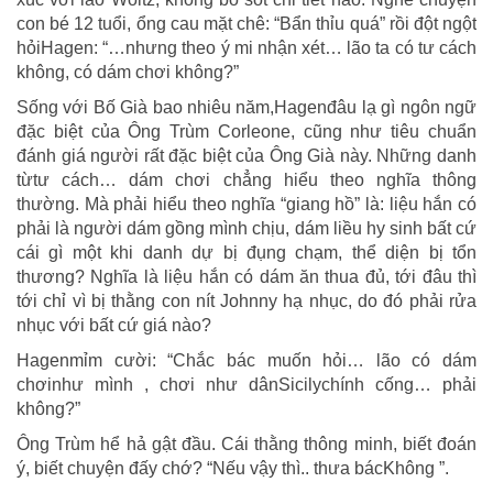
con bé 12 tuổi, ổng cau mặt chê: “Bẩn thỉu quá” rồi đột ngột
hỏiHagen: “…nhưng theo ý mi nhận xét… lão ta có tư cách
không, có dám chơi không?”
Sống với Bố Già bao nhiêu năm,Hagenđâu lạ gì ngôn ngữ
đặc biệt của Ông Trùm Corleone, cũng như tiêu chuẩn
đánh giá người rất đặc biệt của Ông Già này. Những danh
từtư cách… dám chơi chẳng hiểu theo nghĩa thông
thường. Mà phải hiểu theo nghĩa “giang hồ” là: liệu hắn có
phải là người dám gồng mình chịu, dám liều hy sinh bất cứ
cái gì một khi danh dự bị đụng chạm, thể diện bị tổn
thương? Nghĩa là liệu hắn có dám ăn thua đủ, tới đâu thì
tới chỉ vì bị thằng con nít Johnny hạ nhục, do đó phải rửa
nhục với bất cứ giá nào?
Hagenmỉm cười: “Chắc bác muốn hỏi… lão có dám
chơinhư mình , chơi như dânSicilychính cống… phải
không?”
Ông Trùm hể hả gật đầu. Cái thằng thông minh, biết đoán
ý, biết chuyện đấy chớ? “Nếu vậy thì.. thưa bácKhông ”.