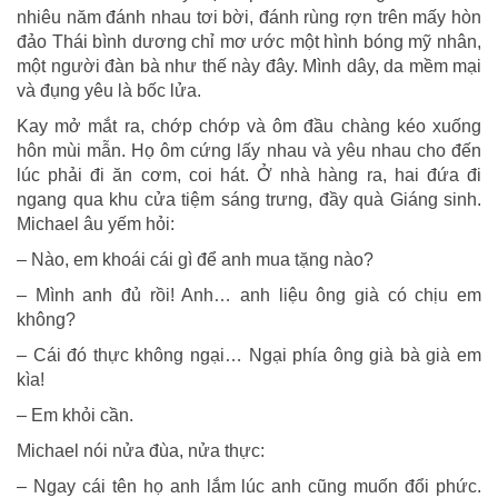
nhiêu năm đánh nhau tơi bời, đánh rùng rợn trên mấy hòn
đảo Thái bình dương chỉ mơ ước một hình bóng mỹ nhân,
một người đàn bà như thế này đây. Mình dây, da mềm mại
và đụng yêu là bốc lửa.
Kay mở mắt ra, chớp chớp và ôm đầu chàng kéo xuống
hôn mùi mẫn. Họ ôm cứng lấy nhau và yêu nhau cho đến
lúc phải đi ăn cơm, coi hát. Ở nhà hàng ra, hai đứa đi
ngang qua khu cửa tiệm sáng trưng, đầy quà Giáng sinh.
Michael âu yếm hỏi:
– Nào, em khoái cái gì để anh mua tặng nào?
– Mình anh đủ rồi! Anh… anh liệu ông già có chịu em
không?
– Cái đó thực không ngại… Ngại phía ông già bà già em
kìa!
– Em khỏi cần.
Michael nói nửa đùa, nửa thực:
– Ngay cái tên họ anh lắm lúc anh cũng muốn đổi phức.