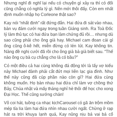
Nhưng nghĩ đi nghĩ lại nếu có chuyện gì xảy ra thì có đổi
cũng chẳng có nghĩa lý gì. Nên mới thôi đấy. Còn em nhất
định muốn nhập họ Corleone thật sao?
Kay nói “nhất định” rất đứng đắn. Hai đứa đi sát vào nhau,
bàn vụ đám cưới ngay trong tuần Giáng sinh. Ra Toà Đốc
lý làm thủ tục có hai đứa bạn làm chứng đủ rồi… nhưng dù
sao cũng phải cho ông già hay. Michael cam đoan cái gì
ổng cũng ô-kê hết, miễn đừng có lén lút. Kay không tin.
Nàng đề nghị cưới đã rồi cho ông già bà già biết sau. “Thế
nào ông cụ bà cụ chẳng cho là có bầu?”
Có một điều cả hai cùng không đá động tới là lấy vợ kiểu
này Michael đành phải cắt đứt mọi liên lạc gia đình. Như
thế này cũng đã cúp phần nào còn gì? Hai đứa cùng
không muốn. Họ bàn nhau hai đứa chỉ làm vợ chồng thứ
Bảy, Chúa nhật và mấy tháng nghỉ hè thôi để học cho xong
Đại Học. Thế cũng sướng chán!
Vô coi hát, tuồng ca nhạc kịchCarousel có gã ăn trộm mồm
mép tía lia làm hai đứa nhìn nhau cười ngất. Chừng ở rạp
hát ra trời khuya lạnh quá, Kay nũng nịu bá vai bá cổ