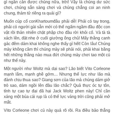
gì ngăn cản được chúng nữa, trời! Vậy là chúng dư sức
chơi, chúng sẵn sàng chơi và chúng chẳng coi an ninh
chung, thám tử riêng ra quái gì?
Muốn cúp cổ conKhartoumđâu phải dễ! Phải có tay trong,
phải có người gài sẵn mới có thể ngấm ngầm đầu độc con
vật rồi thản nhiên chặt phập cho đầu rời khỏi cổ. Và tà tà
xách lên, đặt nhẹ ở cuối giường ông chủ! Mấy thằng canh
gác đêm dám khai không nghe thấy gì hết! Còn lâu! Chúng
mày không câm thì chúng mày sẽ phải nói, phải khai bằng
hết những thằng nào mua đứt chúng mày chơi tao một cú
như thế này.
Một người như Woltz mà dại sao? Lão biết Vito Corleone
mạnh lắm, mạnh ghê gớm… Nhưng thế lực như lão mà
đành chịu thua sao? Giang sơn của lão mà chúng dám giở
trò sao, dám ngồi lên đầu lão chắc? Quả thực óc tự tôn,
tính tự cao tự đại đã hại Jack Woltz phen này! Chỉ cần
xáng một búa cái rụp là có thế lực váng trời cũng phải mở
mắt.
Vito Corleone chơi cú này quá rõ rồi. Ra điều bảo thẳng