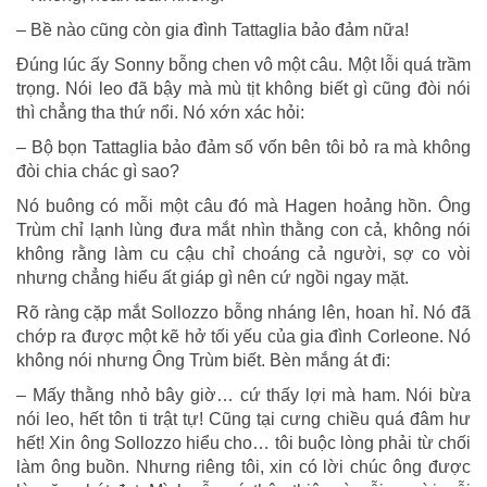
– Bề nào cũng còn gia đình Tattaglia bảo đảm nữa!
Đúng lúc ấy Sonny bỗng chen vô một câu. Một lỗi quá trầm
trọng. Nói leo đã bậy mà mù tịt không biết gì cũng đòi nói
thì chẳng tha thứ nổi. Nó xớn xác hỏi:
– Bộ bọn Tattaglia bảo đảm số vốn bên tôi bỏ ra mà không
đòi chia chác gì sao?
Nó buông có mỗi một câu đó mà Hagen hoảng hồn. Ông
Trùm chỉ lạnh lùng đưa mắt nhìn thằng con cả, không nói
không rằng làm cu cậu chỉ choáng cả người, sợ co vòi
nhưng chẳng hiểu ất giáp gì nên cứ ngồi ngay mặt.
Rõ ràng cặp mắt Sollozzo bỗng nháng lên, hoan hỉ. Nó đã
chớp ra được một kẽ hở tối yếu của gia đình Corleone. Nó
không nói nhưng Ông Trùm biết. Bèn mắng át đi:
– Mấy thằng nhỏ bây giờ… cứ thấy lợi mà ham. Nói bừa
nói leo, hết tôn ti trật tự! Cũng tại cưng chiều quá đâm hư
hết! Xin ông Sollozzo hiểu cho… tôi buộc lòng phải từ chối
làm ông buồn. Nhưng riêng tôi, xin có lời chúc ông được