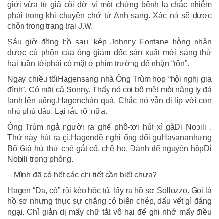
giới vừa từ giã cõi đời vì một chứng bệnh lạ chắc nhiễm
phải trong khi chuyên chở từ Anh sang. Xác nó sẽ được
chôn trong trang trại J.W.
Sáu giờ đồng hồ sau, kép Johnny Fontane bỗng nhận
được cú phôn của ông giám đốc sản xuất mời sáng thứ
hai tuần tớiphải có mặt ở phim trường để nhận “rôn”.
Ngay chiều tốiHagensang nhà Ông Trùm họp “hội nghị gia
đình”. Có mặt cả Sonny. Thấy nó coi bộ mệt mỏi nâng ly đá
lạnh lên uống,Hagenchán quá. Chắc nó vẫn đi líp với con
nhỏ phù dâu. Lại rắc rối nữa.
Ông Trùm ngả người ra ghế phô-tơi hút xì gàDi Nobili .
Thứ này hút ra gì,Hagenđề nghị ổng đổi guHavananhưng
Bố Già hút thử chê gắt cổ, chê ho. Đành để nguyên hộpDi
Nobili trong phòng.
– Mình đã có hết các chi tiết cần biết chưa?
Hagen “Dạ, có” rồi kéo hộc tủ, lấy ra hồ sơ Sollozzo. Gọi là
hồ sơ nhưng thực sự chẳng có biên chép, dấu vết gì đáng
ngại. Chỉ giản dị mấy chữ tắt vô hại để ghi nhớ mấy điều