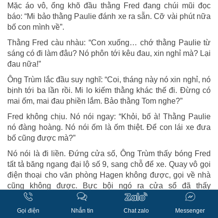
Mặc áo vô, ổng khõ đầu thằng Fred đang chúi mũi đọc
báo: “Mi bảo thằng Paulie đánh xe ra sẵn. Cỡ vài phút nữa
bố con mình về”.
Thằng Fred càu nhàu: “Con xuống… chớ thằng Paulie từ
sáng có đi làm đâu? Nó phôn tới kêu đau, xin nghỉ mà? Lại
đau nữa!”
Ông Trùm lắc đầu suy nghĩ: “Coi, tháng này nó xin nghỉ, nó
bịnh tới ba lần rồi. Mi lo kiếm thằng khác thế đi. Đừng có
mai ốm, mai đau phiền lắm. Bảo thằng Tom nghe?”
Fred không chịu. Nó nói ngay: “Khỏi, bố à! Thằng Paulie
nó đàng hoàng. Nó nói ốm là ốm thiệt. Để con lái xe đưa
bố cũng được mà?”
Nó nói là đi liền. Đứng cửa số, Ông Trùm thấy bóng Fred
tất tả băng ngang đại lộ số 9, sang chỗ để xe. Quay vô gọi
điện thoại cho văn phòng Hagen không được, gọi về nhà
cũng không được. Bực bội ngó ra cửa sổ đã thấy
chiếcBuick đậu sẵn đằng trước, thằng Fred đứng dựa
lưng vô cửa xe ngó thiên hạ tíu tít đi mua bán. Thằng quản
Gọi điện
Nhắn tin
Chat zalo
Messenger
lý mau mắn đỡ chiếc áo khoác ngoài cho Ông Trùm mặc