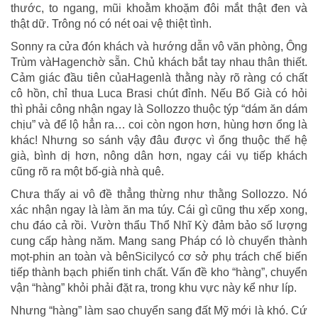
thước, to ngang, mũi khoằm khoặm đôi mắt thật đen và
thật dữ. Trông nó có nét oai vệ thiệt tình.
Sonny ra cửa đón khách và hướng dẫn vô văn phòng, Ông
Trùm vàHagenchờ sẵn. Chủ khách bắt tay nhau thân thiết.
Cảm giác đầu tiên củaHagenlà thằng này rõ ràng có chất
cô hồn, chỉ thua Luca Brasi chút đỉnh. Nếu Bố Già có hỏi
thì phải công nhận ngay là Sollozzo thuộc týp “dám ăn dám
chịu” và để lộ hẳn ra… coi còn ngon hơn, hùng hơn ổng là
khác! Nhưng so sánh vậy đâu được vì ổng thuộc thế hệ
già, bình dị hơn, nông dân hơn, ngay cái vụ tiếp khách
cũng rõ ra một bố-già nhà quê.
Chưa thấy ai vô đề thẳng thừng như thằng Sollozzo. Nó
xác nhận ngay là làm ăn ma túy. Cái gì cũng thu xếp xong,
chu đáo cả rồi. Vườn thẩu Thổ Nhĩ Kỳ đảm bảo số lượng
cung cấp hàng năm. Mang sang Pháp có lò chuyển thành
mọt-phin an toàn và bênSicilycó cơ sở phụ trách chế biến
tiếp thành bạch phiến tinh chất. Vấn đề kho “hàng”, chuyển
vận “hàng” khỏi phải đặt ra, trong khu vực này kể như líp.
Nhưng “hàng” làm sao chuyển sang đất Mỹ mới là khó. Cứ