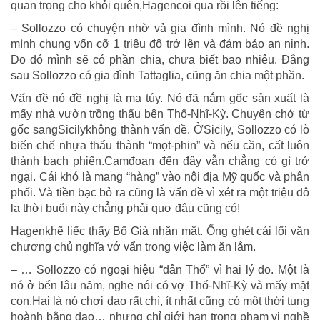
quan trọng cho khỏi quên,Hagencoi qua rồi lên tiếng:
– Sollozzo có chuyện nhờ vả gia đình mình. Nó đề nghị
mình chung vốn cỡ 1 triệu đô trở lên và đảm bảo an ninh.
Do đó mình sẽ có phần chia, chưa biết bao nhiêu. Đằng
sau Sollozzo có gia đình Tattaglia, cũng ăn chia một phần.
Vấn đề nó đề nghị là ma túy. Nó đã nắm gốc sản xuất là
mấy nhà vườn trồng thẩu bên Thổ-Nhĩ-Kỳ. Chuyên chở từ
gốc sangSicilykhông thành vấn đề. ỞSicily, Sollozzo có lò
biến chế nhựa thẩu thành “mọt-phin” và nếu cần, cất luôn
thành bạch phiến.Camđoan đến đây vẫn chẳng có gì trở
ngại. Cái khó là mang “hàng” vào nội địa Mỹ quốc và phân
phối. Và tiền bạc bỏ ra cũng là vấn đề vì xét ra một triệu đô
la thời buổi này chẳng phải quơ đâu cũng có!
Hagenkhẽ liếc thấy Bố Già nhăn mặt. Ổng ghét cái lối văn
chương chủ nghĩa vớ vẩn trong việc làm ăn lắm.
– … Sollozzo có ngoại hiệu “dân Thổ” vì hai lý do. Một là
nó ở bển lâu năm, nghe nói có vợ Thổ-Nhĩ-Kỳ và mấy mặt
con.Hai là nó chơi dao rất chì, ít nhất cũng có một thời tung
hoành bằng dao… nhưng chỉ giới hạn trong phạm vi nghề