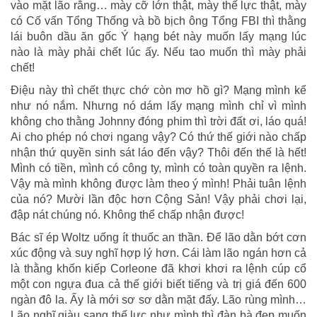
vào mặt lão rằng… mày cỡ lớn thật, mày thế lực thật, mày
có Cố vấn Tổng Thống và bồ bịch ông Tổng FBI thì thằng
lái buôn dầu ăn gốc Ý hạng bét này muốn lấy mạng lúc
nào là mày phải chết lúc ấy. Nếu tao muốn thì mày phải
chết!
Điệu này thì chết thực chớ còn mơ hồ gì? Mạng mình kể
như nó nắm. Nhưng nó dám lấy mạng mình chỉ vì mình
không cho thằng Johnny đóng phim thì trời đất ơi, láo quá!
Ai cho phép nó chơi ngang vậy? Có thứ thế giới nào chấp
nhận thứ quyền sinh sát láo đến vậy? Thôi đến thế là hết!
Mình có tiền, mình có công ty, mình có toàn quyền ra lệnh.
Vậy mà mình không được làm theo ý mình! Phải tuân lệnh
của nó? Mười lần độc hơn Cộng Sản! Vậy phải chơi lại,
đập nát chúng nó. Không thể chấp nhận được!
Bác sĩ ép Woltz uống ít thuốc an thần. Để lão dằn bớt cơn
xúc động và suy nghĩ hợp lý hơn. Cái làm lão ngán hơn cả
là thằng khốn kiếp Corleone đã khơi khơi ra lệnh cúp cổ
một con ngựa đua cả thế giới biết tiếng và trị giá đến 600
ngàn đô la. Ấy là mới sơ sơ dằn mặt đấy. Lão rùng mình…
Lão nghĩ giàu sang thế lực như mình thì đàn bà đẹp muốn