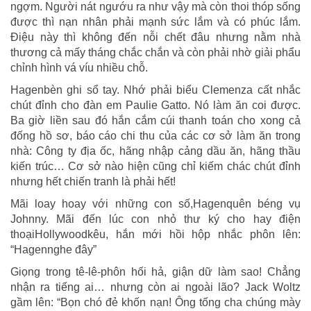
ngợm. Người nát ngướu ra như vậy mà còn thoi thóp sống
được thì nạn nhân phải mạnh sức lắm và có phúc lắm.
Điệu này thì không đến nỗi chết đâu nhưng nằm nhà
thương cả mấy tháng chắc chắn và còn phải nhờ giải phẩu
chỉnh hình vá víu nhiều chỗ.
Hagenbèn ghi sổ tay. Nhớ phải biểu Clemenza cất nhắc
chút đỉnh cho đàn em Paulie Gatto. Nó làm ăn coi được.
Ba giờ liền sau đó hắn cắm cúi thanh toán cho xong cả
đống hồ sơ, báo cáo chi thu của các cơ sở làm ăn trong
nhà: Công ty địa ốc, hãng nhập cảng dầu ăn, hãng thầu
kiến trúc… Cơ sở nào hiện cũng chỉ kiếm chác chút đỉnh
nhưng hết chiến tranh là phải hết!
Mãi loay hoay với những con số,Hagenquên béng vụ
Johnny. Mãi đến lúc con nhỏ thư ký cho hay điện
thoạiHollywoodkêu, hắn mới hồi hộp nhắc phôn lên:
“Hagennghe đây”
Giọng trong tê-lê-phôn hối hả, giận dữ làm sao! Chẳng
nhận ra tiếng ai… nhưng còn ai ngoài lão? Jack Woltz
gầm lên: “Bọn chó đẻ khốn nạn! Ông tống cha chúng mày