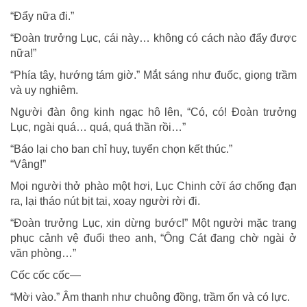
“Đẩy nữa đi.”
“Đoàn trưởng Lục, cái này… không có cách nào đẩy được
nữa!”
“Phía tây, hướng tám giờ.” Mắt sáng như đuốc, giọng trầm
và uy nghiêm.
Người đàn ông kinh ngạc hô lên, “Có, có! Đoàn trưởng
Lục, ngài quá… quá, quá thần rồi…”
“Báo lại cho ban chỉ huy, tuyển chọn kết thúc.”
“Vâng!”
Mọi người thở phào một hơi, Lục Chinh cởϊ áσ chống đạn
ra, lại tháo nút bịt tai, xoay người rời đi.
“Đoàn trưởng Lục, xin dừng bước!” Một người mặc trang
phục cảnh vệ đuổi theo anh, “Ông Cát đang chờ ngài ở
văn phòng…”
Cốc cốc cốc—
“Mời vào.” Âm thanh như chuông đồng, trầm ổn và có lực.