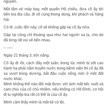
nguyện.
Một tấm vé máy bay, một quyển Hộ chiếu, đưa cô ấy tới
bên kia địa cầu, đi vô cùng thong dong, khí phách và hăng
hái.
Có lẽ, cuộc đời này, cô sẽ không gặp lại cô ấy nữa.
Gặp lại cũng chỉ thoáng qua như hai người xa lạ, cho dù
đã từng rất vui vẻ bên nhau.
– —–
Ngày 21 tháng 3, trời nắng.
Cô ấy đi rồi, cách đây một tuần, trong lúc mình bị sốt cao
hành hạ phải nằm truyền nước trong bệnh viện thì cô ấy đã
xa vượt trùng dương, bắt đầu cuộc sống mới ở một đất
nước khác.
Mình không thể nào đối mặt được với ánh mắt tiếc nuối và
cam chịu của cô chủ nhiệm, nếu không có Hề Đình, cơ hội
đi tu nghiệp kia rất có thể là của cô ấy.
Mình cảm thấy mình là một kẻ có tội.