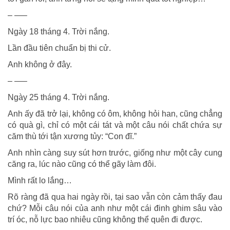
– —–
Ngày 18 tháng 4. Trời nắng.
Lần đầu tiên chuẩn bị thi cử.
Anh không ở đây.
– —–
Ngày 25 tháng 4. Trời nắng.
Anh ấy đã trở lại, không có ôm, không hỏi han, cũng chẳng
có quà gì, chỉ có một cái tát và một câu nói chất chứa sự
căm thù tới tận xương tủy: “Con đĩ.”
Anh nhìn càng suy sút hơn trước, giống như một cây cung
căng ra, lúc nào cũng có thể gãy làm đôi.
Mình rất lo lắng…
Rõ ràng đã qua hai ngày rồi, tại sao vẫn còn cảm thấy đau
chứ? Mỗi câu nói của anh như một cái đinh ghim sâu vào
trí óc, nỗ lực bao nhiêu cũng không thể quên đi được.