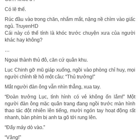
Có lẽ thế.
Rúc đầu vào trong chăn, nhắm mắt, nặng nề chìm vào giấc
ngủ. TruyenHD
Cái này có thể tính là khóc trước chuyện xưa của người
khác hay không?
…
Ngoại thành thủ đô, căn cứ quân khu.
Lục Chinh gỡ mũ giáp xuống, ngồi vào phòng chỉ huy, mọi
người chỉnh tề hô một câu: “Thủ trưởng!”
Mắt người đàn ông vẫn nhìn thẳng, xua tay.
“Đoàn trưởng Lục, tình hình có vẻ không ổn lắm!” Một
người đàn ông mặc quân trang đang ngồi trước màn hình
thao tác đột nhiên lên tiếng, mười ngón tay hoạt động rất
nhanh, bàn phím bị anh ta gõ tới rung lên.
“Đẩy máy dò vào.”
“Vâng!”