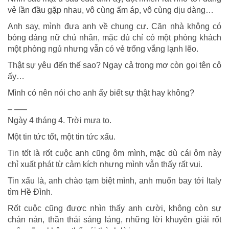
vẻ lần đầu gặp nhau, vô cùng ấm áp, vô cùng dịu dàng…
Anh say, mình đưa anh về chung cư. Căn nhà không có
bóng dáng nữ chủ nhân, mặc dù chỉ có một phòng khách
một phòng ngủ nhưng vẫn có vẻ trống vắng lạnh lẽo.
Thật sự yêu đến thế sao? Ngay cả trong mơ còn gọi tên cô
ấy…
Mình có nên nói cho anh ấy biết sự thật hay không?
– —–
Ngày 4 tháng 4. Trời mưa to.
Một tin tức tốt, một tin tức xấu.
Tin tốt là rốt cuộc anh cũng ôm mình, mặc dù cái ôm này
chỉ xuất phát từ cảm kích nhưng mình vẫn thấy rất vui.
Tin xấu là, anh chào tạm biệt mình, anh muốn bay tới Italy
tìm Hề Đình.
Rốt cuộc cũng được nhìn thấy anh cười, không còn sự
chán nản, thần thái sáng láng, những lời khuyên giải rốt