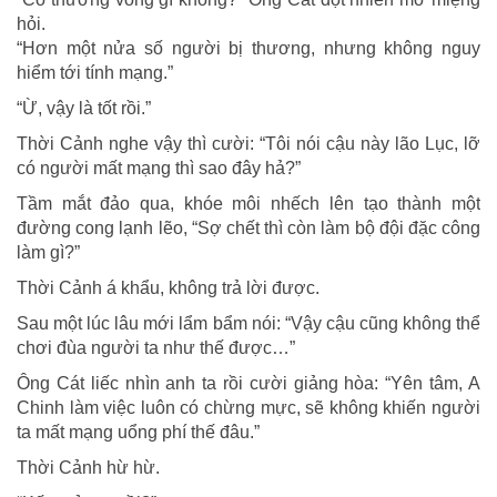
hỏi.
“Hơn một nửa số người bị thương, nhưng không nguy
hiểm tới tính mạng.”
“Ừ, vậy là tốt rồi.”
Thời Cảnh nghe vậy thì cười: “Tôi nói cậu này lão Lục, lỡ
có người mất mạng thì sao đây hả?”
Tầm mắt đảo qua, khóe môi nhếch lên tạo thành một
đường cong lạnh lẽo, “Sợ chết thì còn làm bộ đội đặc công
làm gì?”
Thời Cảnh á khẩu, không trả lời được.
Sau một lúc lâu mới lẩm bẩm nói: “Vậy cậu cũng không thể
chơi đùa người ta như thế được…”
Ông Cát liếc nhìn anh ta rồi cười giảng hòa: “Yên tâm, A
Chinh làm việc luôn có chừng mực, sẽ không khiến người
ta mất mạng uổng phí thế đâu.”
Thời Cảnh hừ hừ.