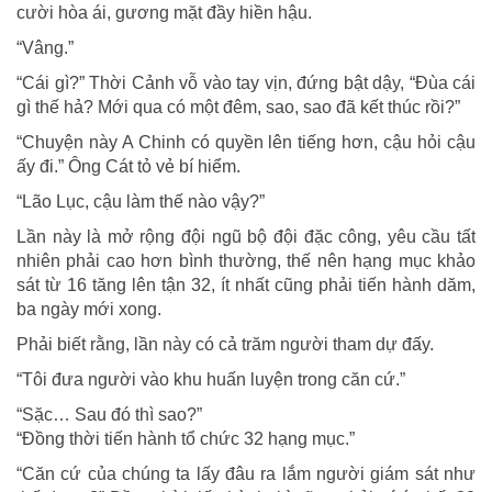
cười hòa ái, gương mặt đầy hiền hậu.
“Vâng.”
“Cái gì?” Thời Cảnh vỗ vào tay vịn, đứng bật dậy, “Đùa cái
gì thế hả? Mới qua có một đêm, sao, sao đã kết thúc rồi?”
“Chuyện này A Chinh có quyền lên tiếng hơn, cậu hỏi cậu
ấy đi.” Ông Cát tỏ vẻ bí hiểm.
“Lão Lục, cậu làm thế nào vậy?”
Lần này là mở rộng đội ngũ bộ đội đặc công, yêu cầu tất
nhiên phải cao hơn bình thường, thế nên hạng mục khảo
sát từ 16 tăng lên tận 32, ít nhất cũng phải tiến hành dăm,
ba ngày mới xong.
Phải biết rằng, lần này có cả trăm người tham dự đấy.
“Tôi đưa người vào khu huấn luyện trong căn cứ.”
“Sặc… Sau đó thì sao?”
“Đồng thời tiến hành tổ chức 32 hạng mục.”
“Căn cứ của chúng ta lấy đâu ra lắm người giám sát như