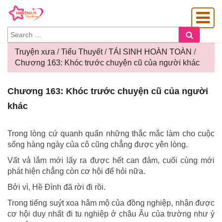
SEARCH
Search
FOR:
Truyện xưa
/
Tiểu Thuyết
/
TÁI SINH HOÀN TOÀN
/
Chương 163: Khóc trước chuyện cũ của người khác
OÀNG GIA
Chương
Chương 163: Khóc trước chuyện cũ của người
163:
khác
Khóc
trước
chuyện
Trong lòng cứ quanh quẩn những thắc mắc làm cho cuộc
cũ
sống hàng ngày của cô cũng chẳng được yên lòng.
của
Vất vả lắm mới lấy ra được hết can đảm, cuối cùng mới
người
phát hiện chẳng còn cơ hội để hỏi nữa.
khác
Bởi vì, Hề Đình đã rời đi rồi.
Trong tiếng suýt xoa hâm mộ của đồng nghiệp, nhận được
cơ hội duy nhất đi tu nghiệp ở châu Âu của trường như ý