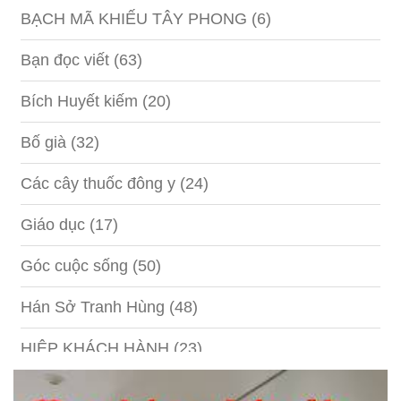
BẠCH MÃ KHIẾU TÂY PHONG
(6)
Bạn đọc viết
(63)
Bích Huyết kiếm
(20)
Bố già
(32)
Các cây thuốc đông y
(24)
Giáo dục
(17)
Góc cuộc sống
(50)
Hán Sở Tranh Hùng
(48)
HIỆP KHÁCH HÀNH
(23)
Hồng lâu mộng
(124)