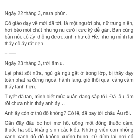
– —–
Ngày 22 tháng 3, mưa phùn.
Cô giáo dạy vẽ mới đã tới, là một người phụ nữ trung niên,
hơi béo một chút nhưng nụ cười cực kỳ dễ gần. Bạn cùng
bàn nói, cô ấy không được xinh như cô Hề, nhưng mình lại
thấy cô ấy rất đẹp.
– —–
Ngày 23 tháng 3, trời âm u.
Lại phát sốt nữa, ngủ gà ngủ gật ở trong lớp, bị thầy dạy
toán phạt ra đứng ngoài hành lang, gió thổi qua, càng cảm
thấy lạnh hơn.
Tuyết đã tan, mình biết mùa xuân đang sắp tới. Đã lâu lắm
rồi chưa nhìn thấy anh ấy…
Anh ấy còn ở thủ đô không? Có lẽ, đã bay tới châu Âu rồi.
Gần đây đầu óc hơi mơ hồ, uống một đống thuốc cảm,
thuốc hạ sốt, kháng sinh các kiểu. Những viên con nhộng
xanh xanh đỏ đỏ không xuống bụng, cứ dính lại nơi cổ