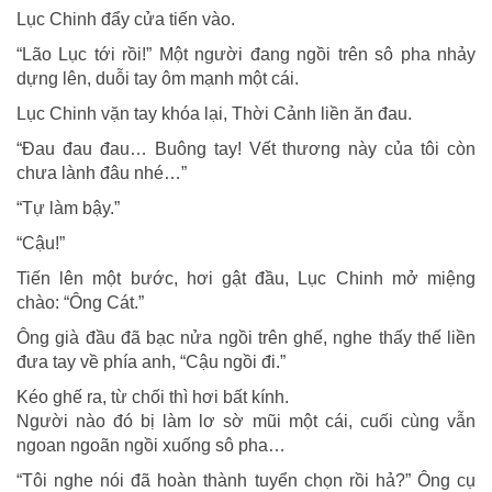
Lục Chinh đẩy cửa tiến vào.
“Lão Lục tới rồi!” Một người đang ngồi trên sô pha nhảy
dựng lên, duỗi tay ôm mạnh một cái.
Lục Chinh vặn tay khóa lại, Thời Cảnh liền ăn đau.
“Đau đau đau… Buông tay! Vết thương này của tôi còn
chưa lành đâu nhé…”
“Tự làm bậy.”
“Cậu!”
Tiến lên một bước, hơi gật đầu, Lục Chinh mở miệng
chào: “Ông Cát.”
Ông già đầu đã bạc nửa ngồi trên ghế, nghe thấy thế liền
đưa tay về phía anh, “Cậu ngồi đi.”
Kéo ghế ra, từ chối thì hơi bất kính.
Người nào đó bị làm lơ sờ mũi một cái, cuối cùng vẫn
ngoan ngoãn ngồi xuống sô pha…
“Tôi nghe nói đã hoàn thành tuyển chọn rồi hả?” Ông cụ