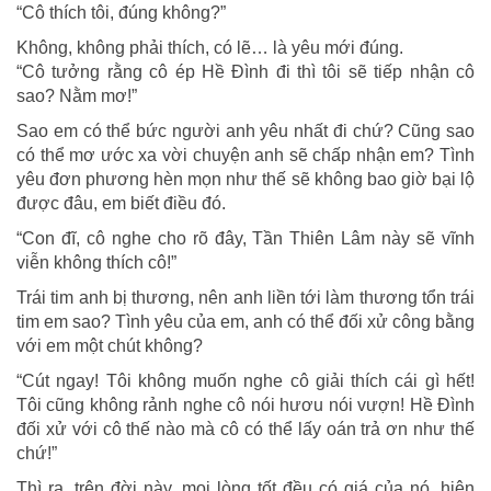
“Cô thích tôi, đúng không?”
Không, không phải thích, có lẽ… là yêu mới đúng.
“Cô tưởng rằng cô ép Hề Đình đi thì tôi sẽ tiếp nhận cô
sao? Nằm mơ!”
Sao em có thể bức người anh yêu nhất đi chứ? Cũng sao
có thể mơ ước xa vời chuyện anh sẽ chấp nhận em? Tình
yêu đơn phương hèn mọn như thế sẽ không bao giờ bại lộ
được đâu, em biết điều đó.
“Con đĩ, cô nghe cho rõ đây, Tần Thiên Lâm này sẽ vĩnh
viễn không thích cô!”
Trái tim anh bị thương, nên anh liền tới làm thương tổn trái
tim em sao? Tình yêu của em, anh có thể đối xử công bằng
với em một chút không?
“Cút ngay! Tôi không muốn nghe cô giải thích cái gì hết!
Tôi cũng không rảnh nghe cô nói hươu nói vượn! Hề Đình
đối xử với cô thế nào mà cô có thể lấy oán trả ơn như thế
chứ!”
Thì ra, trên đời này, mọi lòng tốt đều có giá của nó, hiện