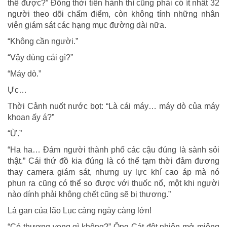
thế được?” Đồng thời tiến hành thì cũng phải có ít nhất 32
người theo dõi chấm điểm, còn không tính những nhân
viên giám sát các hạng mục đường dài nữa.
“Không cần người.”
“Vậy dùng cái gì?”
“Máy dò.”
Ực…
Thời Cảnh nuốt nước bọt: “Là cái máy… máy dò của máy
khoan ấy á?”
“Ừ.”
“Ha ha… Đám người thành phố các cậu đúng là sành sỏi
thật.” Cái thứ đồ kia đúng là có thể tạm thời đảm đương
thay camera giám sát, nhưng uy lực khí cao áp mà nó
phun ra cũng có thể so được với thuốc nổ, một khi người
nào dính phải không chết cũng sẽ bị thương.”
Lá gan của lão Lục càng ngày càng lớn!
“Có thương vong gì không?” Ông Cát đột nhiên mở miệng