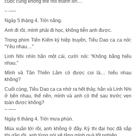
cuộc cũng không thể nói thành lời…
– —–
Ngày 5 tháng 4. Trời nắng.
Anh đi rồi, mình phải đi học, không tiễn anh được.
Trong phim Tiên Kiếm kỳ hiệp truyện, Tiêu Dao ca ca nói:
“Yêu nhau…”
Linh Nhi nhìn hắn một cái, cười nói: “Không bằng hiểu
nhau.”
Mình và Tần Thiên Lâm có được coi là… hiểu nhau
không?
Cuối cùng, Tiêu Dao ca ca nhớ ra hết thảy, hắn và Linh Nhi
ở bên nhau, thế nên, mình và anh có thể sau trước vẹn
toàn được không?
– —–
Ngày 6 tháng 4. Trời mưa phùn.
Mùa xuân tới rồi, anh không ở đây. Kỳ thi đại học đã sắp
tới gần rồi, anh từng nói sẽ tặng mình quà tốt nghiệp…