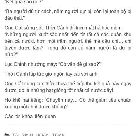
“Kết quả sao rồi?”
“Ba người đủ tư cách, năm người dự bị, còn lại toàn bộ bị
đào thải.”
Ông Cát sửng sốt, Thời Cảnh thì trợn mắt há hốc mồm.
“Những người xuất sắc nhất đến từ tất cả các quân khu
trên cả nước, hơn một trăm người, thế mà cậu chỉ… chỉ
tuyển được tám? Trong đó còn có năm người là dự bị
nữa?”
Lục Chinh nhướng mày: “Có vấn đề gì sao?”
Thời Cảnh lập tức giơ ngón tay cái với anh.
Ông Cát cũng tạm thời chưa thể tiếp thu kết quả này ngay
được, đó là những hạt giống tốt nhất cả nước đấy!
Ho khẽ hai tiếng: “Chuyện này… Có thể giảm tiêu chuẩn
xuống một chút được không?”
Các từ khóa liên quan
TÁI SINH HOÀN TOÀN