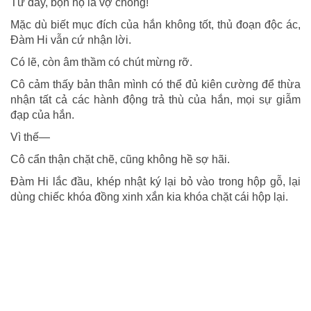
Từ đây, bọn họ là vợ chồng!
Mặc dù biết mục đích của hắn không tốt, thủ đoạn độc ác,
Đàm Hi vẫn cứ nhận lời.
Có lẽ, còn âm thầm có chút mừng rỡ.
Cô cảm thấy bản thân mình có thể đủ kiên cường để thừa
nhận tất cả các hành động trả thù của hắn, mọi sự giẫm
đạp của hắn.
Vì thế—
Cô cẩn thận chặt chẽ, cũng không hề sợ hãi.
Đàm Hi lắc đầu, khép nhật ký lại bỏ vào trong hộp gỗ, lại
dùng chiếc khóa đồng xinh xắn kia khóa chặt cái hộp lại.