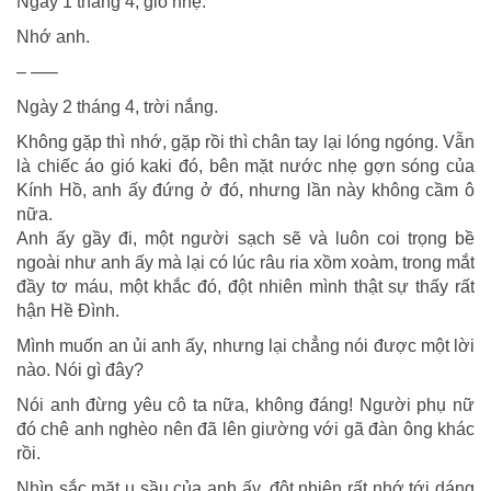
Ngày 1 tháng 4, gió nhẹ.
Nhớ anh.
– —–
Ngày 2 tháng 4, trời nắng.
Không gặp thì nhớ, gặp rồi thì chân tay lại lóng ngóng. Vẫn
là chiếc áo gió kaki đó, bên mặt nước nhẹ gợn sóng của
Kính Hồ, anh ấy đứng ở đó, nhưng lần này không cầm ô
nữa.
Anh ấy gầy đi, một người sạch sẽ và luôn coi trọng bề
ngoài như anh ấy mà lại có lúc râu ria xồm xoàm, trong mắt
đầy tơ máu, một khắc đó, đột nhiên mình thật sự thấy rất
hận Hề Đình.
Mình muốn an ủi anh ấy, nhưng lại chẳng nói được một lời
nào. Nói gì đây?
Nói anh đừng yêu cô ta nữa, không đáng! Người phụ nữ
đó chê anh nghèo nên đã lên giường với gã đàn ông khác
rồi.
Nhìn sắc mặt u sầu của anh ấy, đột nhiên rất nhớ tới dáng