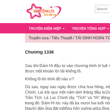
SEARCH
FOR:
TRUYỆN KIẾM HIỆP
TRUYỆN TỔNG HỢP
Truyện xưa
/
Tiểu Thuyết
/
TÁI SINH HOÀN T
Chương 1336
Sau khi Đàm Hi đầu tư vào chương trình trí tuệ
được một khoản lời lãi khổng lồ.
Khổng lồ tới trình độ nào ư?
Dù sao, ngay sau ngày được chia hoa hồng, mộ
Chinh. Lại trải qua một năm tám tháng đầu tư2
Trân Tích. Là Lục Chinh lấy. “Tích” và “Hi” đồn
trong đó. Đàm Hi lúc này đã ba mươi hai tuổi nói
Người đàn ông đặt một5nụ hôn xuống giữa lông 