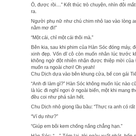
Ô, được rồi…” Kết thúc trò chuyện, nhìn đôi mắ
ra.
Người phụ nữ như chú chim nhỏ lao vào lòng anh
nằm mơ đi!”
“Một cái, chỉ một cái thôi mà.”
Bên kia, sau khi phim của Hàn Sóc đóng máy, đế
xinh đẹp. Vốn dĩ cô còn muốn nhân lúc trước kh
không ngờ đột nhiên nhận được thiệp mời của Đà
muốn ra ngoài chơi! Oh yeah!
Chu Dịch dựa vào bên khung cửa, bể con gái Tiể
“Anh đi làm gì?” Hàn Sóc không muốn lúc nào cũ
là lúc đi nghỉ ngơi ở ngoài biển, một khi mang t
đều coi như phá sản hết.
Chu Dịch nhỏ giọng lầu bầu: “Thực ra anh có rấ
“Ví dụ như?”
“Giúp em bôi kem chống nắng chẳng hạn.”
Hàn Sóc: “…” Tóm lại, tới ngày xuất phát, bốn 