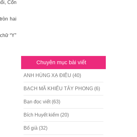
uổi, Cổn
ròn hai
 chữ “Y”
Chuyên mục bài viết
ANH HÙNG XẠ ĐIÊU
(40)
BẠCH MÃ KHIẾU TÂY PHONG
(6)
Bạn đọc viết
(63)
Bích Huyết kiếm
(20)
Bố già
(32)