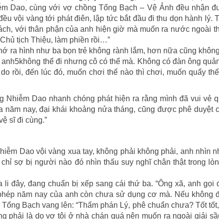
ễm Dao, cùng với vợ chồng Tổng Bạch – Vệ Ảnh đều nhận đ
u vội vàng tới phát điên, lập tức bắt đầu đi thu dọn hành lý.
ch, với thân phận của anh hiện giờ mà muốn ra nước ngoài th
hủ tịch Thiệu, làm phiền rồi…”
ớ ra hình như ba bọn trẻ không rành lắm, hơn nữa cũng không
i, anh5không thể đi nhưng cô có thể mà. Không có đàn ông quản
 do rồi, đến lúc đó, muốn chơi thể nào thì chơi, muốn quẩy thế
 Nhiễm Dao nhanh chóng phát hiện ra rằng mình đã vui vẻ 
ủa năm nay, đại khái khoảng nửa tháng, cũng được phê duyệt 
ệ sĩ đi cùng.”
Nhiễm Dao vội vàng xua tay, không phải không phải, anh nhìn n
hỉ sợ bị người nào đó nhìn thấu suy nghĩ chân thật trong lò
li đây, đang chuẩn bị xếp sang cái thứ ba. “Ông xã, anh gọi 
 phép năm nay của anh còn chưa sử dụng cơ mà. Nếu không đ
 Tổng Bạch vang lên: “Thẩm phán Lý, phê chuẩn chưa? Tốt tốt
g phải là do vợ tôi ở nhà chán quá nên muốn ra ngoài giải 