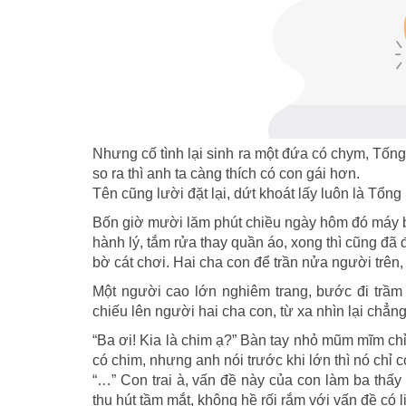
Nhưng cố tình lại sinh ra một đứa có chym, Tốn
so ra thì anh ta càng thích có con gái hơn.
Tên cũng lười đặt lại, dứt khoát lấy luôn là Tổng
Bốn giờ mười lăm phút chiều ngày hôm đó máy ba
hành lý, tắm rửa thay quần áo, xong thì cũng đã 
bờ cát chơi. Hai cha con để trần nửa người trên,
Một người cao lớn nghiêm trang, bước đi trầm
chiếu lên người hai cha con, từ xa nhìn lại chẳn
“Ba ơi! Kia là chim ạ?” Bàn tay nhỏ mũm mĩm ch
có chim, nhưng anh nói trước khi lớn thì nó chỉ c
“…” Con trai à, vấn đề này của con làm ba thấy
thu hút tầm mắt, không hề rối rắm với vấn đề có 