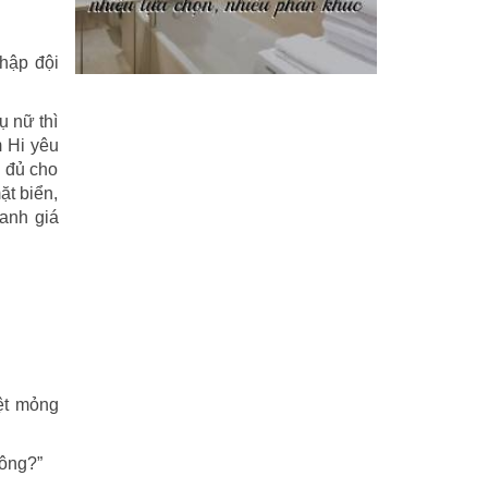
Phi Hồ ngoại truyện
(21)
nhập đội
Phong thần diễn nghĩa
(100)
ụ nữ thì
Sống khỏe
(7)
m Hi yêu
g đủ cho
TÁI SINH HOÀN TOÀN
(1.130)
ặt biển,
uanh giá
Tam quốc diễn nghĩa
(126)
Tây du ký
(100)
THẦN ĐIÊU ĐẠI HIỆP
(40)
THIÊN LONG BÁT BỘ
(51)
dệt mỏng
THƯ KIẾM ÂN CỪU LỤC
(24)
hông?”
Thủy hử
(70)