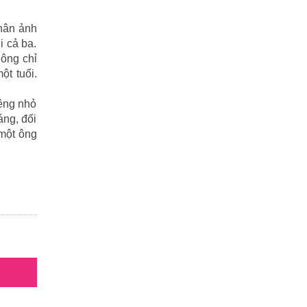
Tiểu Lý Phi Đao
(27)
thân ảnh
i cả ba.
TIẾU NGẠO GIANG HỒ
(162)
hông chỉ
Tiểu Thuyết
(1)
t tuổi.
Truyện cười
(88)
iệng nhỏ
áng, đối
Truyện kiếm hiệp
(1)
 một ông
Truyện ngắn
(25)
Truyện tổng hợp
(57)
Tuyết sơn phi hồ
(11)
Văn học
(2)
Video
(2)