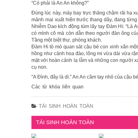
“Có phải là An An không?”
Đúng lúc này, máy bay trực thăng chậm rãi hạ x
mảnh mai xuất hiện trước thang dây, đang từng
Nhiễm Dao kích động túm lấy tay Đàm Hi: “Là An
có mình cô mà còn dẫn theo người đàn ông của
Tầng một biệt thự, phòng khách.
Đàm Hi tò mò quan sát cậu bé con xinh xắn một
hồng như cánh hoa đào, lông mi vừa dài vừa rậm
mặt với hoàn cảnh lạ lẫm và những con người x
cụ non.
“A Đình, đây là dì.” An An cầm tay nhỏ của cậu bé
Các từ khóa liên quan
TÁI SINH HOÀN TOÀN
TÁI SINH HOÀN TOÀN