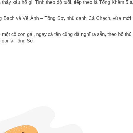
thấy xấu hổ gì. Tính theo độ tuổi, tiếp theo là Tổng Khâm 5 t
ng Bạch và Vệ Ảnh – Tổng Sơ, nhũ danh Cá Chạch, vừa mới t
.
một cô con gái, ngay cả tên cũng đã nghĩ ra sẵn, theo bộ thủ
 gọi là Tống Sơ.