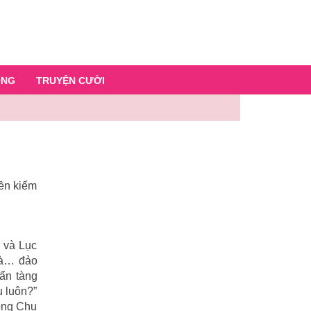
ỐNG
TRUYỆN CƯỜI
iền kiếm
 và Lục
 là… đảo
 ẩn tàng
u luôn?”
hồng Chu