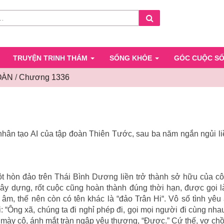
Search
TRUYỆN TRINH THÁM
SỐNG KHỎE
GÓC CUỘC S
OÀN
/
Chương 1336
Chương
1336
 nhân tạo AI của tập đoàn Thiên Tước, sau ba năm ngắn ngủi l
t hòn đảo trên Thái Bình Dương liền trở thành sở hữu của cô
xây dựng, rốt cuộc cũng hoàn thành đúng thời hạn, được gọi
g âm, thế nên còn có tên khác là “đảo Trân Hi“. Vô số tình yêu
: “Ông xã, chúng ta đi nghỉ phép đi, gọi mọi người đi cùng nha
mày cô, ánh mắt tràn ngập yêu thương, “Được.” Cứ thế, vợ c