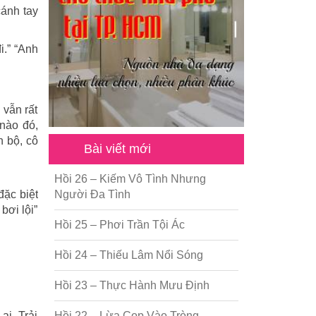
cánh tay
i.” “Anh
 vẫn rất
 nào đó,
n bộ, cô
Bài viết mới
Hồi 26 – Kiếm Vô Tình Nhưng
đặc biệt
Người Đa Tình
bơi lội”
Hồi 25 – Phơi Trần Tội Ác
Hồi 24 – Thiếu Lâm Nổi Sóng
Hồi 23 – Thực Hành Mưu Định
ai. Trải
Hồi 22 – Lừa Cọp Vào Tròng