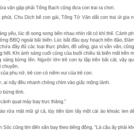
vừa vặn gặp phải Tổng Bạch cũng đưa con trai ra chơi.
 phút, Chu Dịch bế con gái, Tống Tử Văn dắt con trai út gia 
ng yêu, lúc đi song song bên nhau nhìn rất có khí thế. Cánh ph
ướng BBQ ngoài bãi biển. Lúc bắt đầu quy hoạch trên đảo, Đà
chứa đầy đủ các loại thực phẩm, đồ uống, gia vị vân vân, cũn
hết. Khi ánh sáng cuối cùng của buổi chiều tà biến mất trên m
áng bừng lên. Người lớn trẻ con tụ tập trên bãi cát, vây q
i chuyện.
của phụ nữ, trẻ con có niềm vui của trẻ con.
ự, ai nấy đều nhanh chóng chìm vào giấc mộng lành.
o bừng tỉnh.
cánh quạt máy bay trực thăng.”
o rửa mặt mũi gì cả, tùy tiện túm lấy một cái áo khoác len 
n Sóc cũng tìm đến sân bay theo tiếng động. “Là cậu ấy phải k