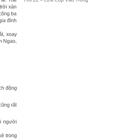
trời xán
 cộng ba
gia đình
ắt, xoay
êm Ngao,
ích động
cũng rất
i người
kẻ trong