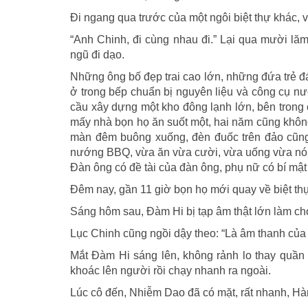
Đi ngang qua trước của một ngôi biệt thự khác, 
“Anh Chinh, đi cùng nhau đi.” Lại qua mười lăm
ngũ đi dạo.
Những ông bố đẹp trai cao lớn, những đứa trẻ đá
ở trong bếp chuẩn bị nguyên liệu và công cụ n
cầu xây dựng một kho đông lạnh lớn, bên trong 
mấy nhà bọn họ ăn suốt một, hai năm cũng không 
màn đêm buông xuống, đèn đuốc trên đảo cũng s
nướng BBQ, vừa ăn vừa cười, vừa uống vừa nó
Đàn ông có đề tài của đàn ông, phụ nữ có bí mật 
Đêm nay, gần 11 giờ bọn họ mới quay về biệt th
Sáng hôm sau, Đàm Hi bị tạp âm thật lớn làm ch
Lục Chinh cũng ngồi dậy theo: “Là âm thanh của 
Mắt Đàm Hi sáng lên, không rảnh lo thay quần á
khoác lên người rồi chạy nhanh ra ngoài.
Lúc cô đến, Nhiễm Dao đã có mặt, rất nhanh, Hà