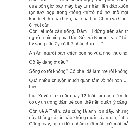
qua bốn giờ bay, máy bay tư nhân liền đáp xuốn
lạn tươi đẹp, trong không khí trôi nổi hơi thở m
khu biệt thự bãi biển, hai nhà Lục Chinh và Ch
ở một căn.
Còn lại một căn trống. Đàm Hi đứng trên sân t
người nhìn về phía Hàn Sóc và Nhiễm Dao: “Tớ k
hy vọng cậu ấy có thể nhận được…”
An An, người bạn khiến bọn họ vừa nhớ thương 
Cô ấy đang ở đâu?
Sống có tốt không? Có phải đã làm mẹ rồi khôn
Quá nhiều chuyện muốn quan tâm và hỏi han… So
hơn.
Lục Xuyên Lưu năm nay 12 tuổi, làm anh lớn, t
có uy tín trong đám trẻ con, thế nên quản lý càn
Còn về A Thận, cậu cũng là anh lớn đấy, nhưn
này không có lúc nào không quấn lấy nhau, tình 
Cũng may, người lớn nhắm một mắt, mở một mắt khô