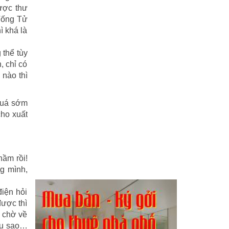
ược thư
 Tống Tử
ì khá là
 thể tùy
, chỉ có
 nào thì
quá sớm
cho xuất
hầm rồi!
ng mình,
điện hỏi
ược thì
, chờ về
sầu sao…