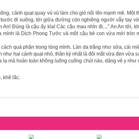
uống, cánh quạt quay vù vù làm cho gió nổi lên mạnh mẽ. Một 
 bước đi xuống, tới giữa đường còn nghiêng người vẫy tay vớ
 An! Đúng là cậu ấy kìa! Các cậu mau nhìn đi…” An An tới, k
 mình là Dịch Phong Tước và một cậu bé con vừa mới tròn mộ
 cách quá phận trong lòng mình. Làn da trắng như sữa, cái m
 như hai cánh quạt nhỏ, thần kỳ nhất là đôi mắt vừa đen vừa s
a lạ mà hoàn toàn không luống cuống chút nào, dáng vẻ y như
, khẽ lắc.