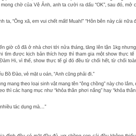
t mong chờ của Vệ Ảnh, anh ta cười ra dấu “OK”, sau đó, mở 
 ta, “Ông xã, em vui chết mất! Muah!” “Hôn bên này cái nữa đ
n giờ cô đã ở nhà chơi tới nửa tháng, tăng lên tận 1kg nhưng
i tìm được kịch bản thích hợp thì tham gia một show thực tế
m Hi, vì thế, show thực tế gì đó đều từ chối hết, từ chối toà
u Bồ Đào, vẻ mặt u oán, “Anh cũng phải đi.”
ng mang theo loại sinh vật mang tên “ông chồng” này cho lắm, 
heo thì các hạng mục như “khỏa thân phơi nắng” hay “khỏa thân 
t nhiều tác dụng mà…”
gia đình đều có mặt đầy đủ, vợ chồng con cái đều không thiếu 