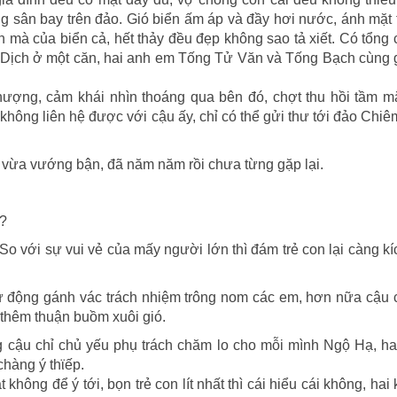
g sân bay trên đảo. Gió biển ấm áp và đầy hơi nước, ánh mặt 
ặn mà của biển cả, hết thảy đều đẹp không sao tả xiết. Có tổng
u Dịch ở một căn, hai anh em Tống Tử Văn và Tống Bạch cùng 
hượng, cảm khái nhìn thoáng qua bên đó, chợt thu hồi tầm m
hông liên hệ được với cậu ấy, chỉ có thể gửi thư tới đảo Chi
vừa vướng bận, đã năm năm rồi chưa từng gặp lại.
g?
 với sự vui vẻ của mấy người lớn thì đám trẻ con lại càng k
ự động gánh vác trách nhiệm trông nom các em, hơn nữa cậu 
g thêm thuận buồm xuôi gió.
g cậu chỉ chủ yếu phụ trách chăm lo cho mỗi mình Ngộ Hạ, ha
chàng ý thϊếp.
ng để ý tới, bọn trẻ con lít nhất thì cái hiểu cái không, hai 