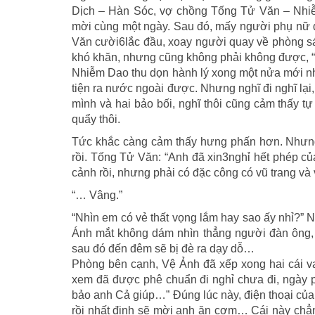
Dịch – Hàn Sóc, vợ chồng Tống Tử Văn – Nhi
mời cùng một ngày. Sau đó, mấy người phụ nữ đề
Văn cười6lắc đầu, xoay người quay về phòng sá
khó khăn, nhưng cũng không phải không được, “C
Nhiễm Dao thu dọn hành lý xong một nửa mới nh
tiện ra nước ngoài được. Nhưng nghĩ đi nghĩ lạ
mình và hai bảo bối, nghĩ thôi cũng cảm thấy tự
quẩy thôi.
Tức khắc càng cảm thấy hưng phấn hơn. Nhưng
rồi. Tống Tử Văn: “Anh đã xin3nghỉ hết phép c
cảnh rồi, nhưng phải có đặc công có vũ trang và v
“… Vâng.”
“Nhìn em có vẻ thất vọng lắm hay sao ấy nhỉ?” 
Ánh mắt không dám nhìn thẳng người đàn ông, c
sau đó đến đêm sẽ bị đè ra dạy dỗ…
Phòng bên cạnh, Vệ Ảnh đã xếp xong hai cái va 
xem đã được phê chuẩn đi nghỉ chưa đi, ngày
bảo anh Cả giúp…” Đúng lúc này, điện thoại của
rồi nhất định sẽ mời anh ăn cơm… Cái này chẳn