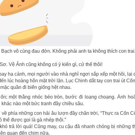
g Bạch vô cùng đau đớn. Không phải anh ta không thích con tra
 Sơ. Vệ Ảnh cũng không có ý kiến gì, cứ thế thôi!
y hạ cánh, mọi người vào nhà nghỉ ngơi sắp xếp một hồi, lại
đến lúc hoàng hôn mặt trời lặn. Lục Chinh dắt tay con trai út Cổ
 mặc quần đi biển giống hệt nhau.
 ổn; một thằng nhóc béo tròn, bước đi loạng choạng. Ánh ho
g khác nào một bức tranh đầy chiều sâu.
ỉ về phía những con hải âu lượn đầy chân trời, “Thực ra Cốn 
ó thể được gọi là gà nhép thôi.”
 khó trả lời quá! Cũng may, cu cậu đã nhanh chóng bị những 
liên quan đến chim nữa.