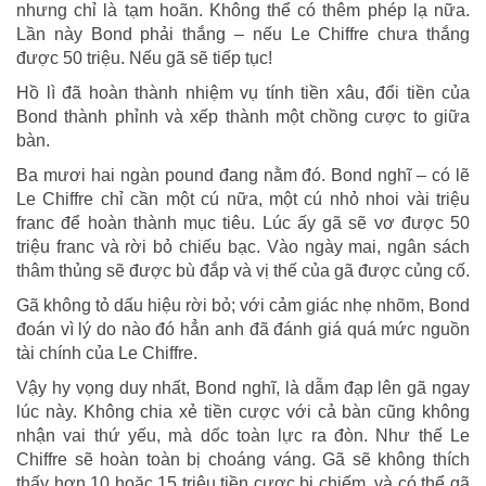
nhưng chỉ là tạm hoãn. Không thể có thêm phép lạ nữa.
Lần này Bond phải thắng – nếu Le Chiffre chưa thắng
được 50 triệu. Nếu gã sẽ tiếp tục!
Hồ lì đã hoàn thành nhiệm vụ tính tiền xâu, đổi tiền của
Bond thành phỉnh và xếp thành một chồng cược to giữa
bàn.
Ba mươi hai ngàn pound đang nằm đó. Bond nghĩ – có lẽ
Le Chiffre chỉ cần một cú nữa, một cú nhỏ nhoi vài triệu
franc để hoàn thành mục tiêu. Lúc ấy gã sẽ vơ được 50
triệu franc và rời bỏ chiếu bạc. Vào ngày mai, ngân sách
thâm thủng sẽ được bù đắp và vị thế của gã được củng cố.
Gã không tỏ dấu hiệu rời bỏ; với cảm giác nhẹ nhõm, Bond
đoán vì lý do nào đó hẳn anh đã đánh giá quá mức nguồn
tài chính của Le Chiffre.
Vậy hy vọng duy nhất, Bond nghĩ, là dẫm đạp lên gã ngay
lúc này. Không chia xẻ tiền cược với cả bàn cũng không
nhận vai thứ yếu, mà dốc toàn lực ra đòn. Như thế Le
Chiffre sẽ hoàn toàn bị choáng váng. Gã sẽ không thích
thấy hơn 10 hoặc 15 triệu tiền cược bị chiếm, và có thể gã