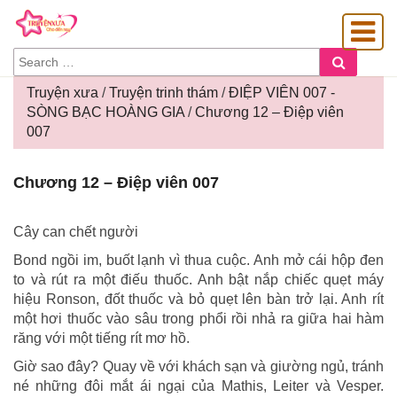
SEARCH
Search
FOR:
Truyện xưa
/
Truyện trinh thám
/
ĐIỆP VIÊN 007 -
SÒNG BẠC HOÀNG GIA
/
Chương 12 – Điệp viên
007
OÀNG GIA
Chương
Chương 12 – Điệp viên 007
12
–
Điệp
Cây can chết người
viên
Bond ngồi im, buốt lạnh vì thua cuộc. Anh mở cái hộp đen
007
to và rút ra một điếu thuốc. Anh bật nắp chiếc quẹt máy
hiệu Ronson, đốt thuốc và bỏ quẹt lên bàn trở lại. Anh rít
một hơi thuốc vào sâu trong phổi rồi nhả ra giữa hai hàm
răng với một tiếng rít mơ hồ.
Giờ sao đây? Quay về với khách sạn và giường ngủ, tránh
né những đôi mắt ái ngại của Mathis, Leiter và Vesper.