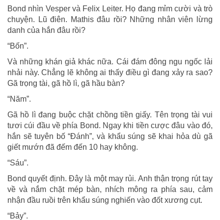
Bond nhìn Vesper và Felix Leiter. Họ đang mỉm cười và trò
chuyện. Lũ điên. Mathis đâu rồi? Những nhân viên lừng
danh của hắn đâu rồi?
“Bốn”.
Và những khán giả khác nữa. Cái đám đông ngu ngốc lải
nhải này. Chẳng lẽ không ai thấy điều gì đang xảy ra sao?
Gã trọng tài, gã hồ lì, gã hầu bàn?
“Năm”.
Gã hồ lì đang buộc chặt chồng tiền giấy. Tên trọng tài vui
tươi cúi đầu về phía Bond. Ngay khi tiền cược đâu vào đó,
hắn sẽ tuyên bố “Đánh”, và khẩu súng sẽ khai hỏa dù gã
giết mướn đã đếm đến 10 hay không.
“Sáu”.
Bond quyết định. Đây là một may rủi. Anh thận trọng rút tay
về và nắm chặt mép bàn, nhích mông ra phía sau, cảm
nhận đầu ruồi trên khẩu súng nghiến vào đốt xương cụt.
“Bảy”.