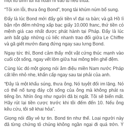
một xu dính túi và hoan hỉ vào tù nếu thua.
“Tôi xin lỗi, thưa ông Bond”, trọng tài khúm núm bổ sung.
Đấy là lúc Bond mới đẩy gói tiền vĩ đại ra bàn; và gã Hồ lì
bận rộn đếm những xấp bạc giấy 10.000 franc, thứ tiền có
mệnh giá cao nhất được phát hành tại Pháp. Đấy là lúc
anh bắt gặp những cú liếc nhanh trao đổi giữa Le Chiffre
và gã giết mướn đang đứng ngay sau lưng Bond.
Ngay tức thì, Bond cảm thấy một vật cứng thúc mạnh vào
cuối cột sống, ngay vết lõm giữa hai mông trên ghế đệm.
Cùng lúc đó một giọng nói âm điệu miền Nam nước Pháp
cất lên nhỏ nhẹ, khẩn cấp ngay sau tai phải của anh.
“Đây là một khẩu súng, thưa ông. Nó tuyệt đối im lặng. Nó
có thể nổ tung đáy cột sống của ông mà không phát ra
tiếng ồn. Nhìn ông như người đã bị ngất. Tôi sẽ biến mất.
Hãy rút lại tiền cược trước khi tôi đếm đến 10. Nếu ông
kêu cứu, tôi sẽ khai hỏa”.
Giọng nói đầy vẻ tự tin. Bond tin như thế. Loại người này
đã từng chứng tỏ chúng không ngần ngại đi quá trớn. Ý