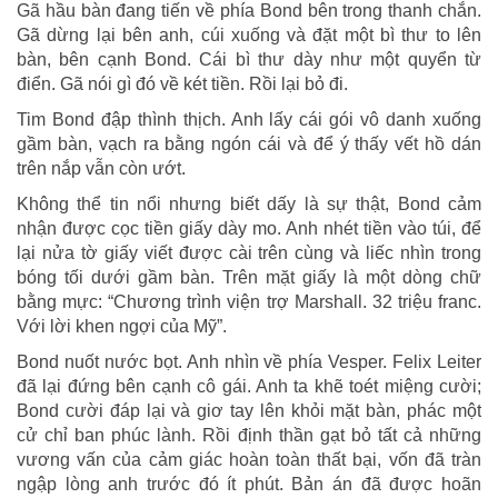
Gã hầu bàn đang tiến về phía Bond bên trong thanh chắn.
Gã dừng lại bên anh, cúi xuống và đặt một bì thư to lên
bàn, bên cạnh Bond. Cái bì thư dày như một quyển từ
điển. Gã nói gì đó về két tiền. Rồi lại bỏ đi.
Tim Bond đập thình thịch. Anh lấy cái gói vô danh xuống
gầm bàn, vạch ra bằng ngón cái và để ý thấy vết hồ dán
trên nắp vẫn còn ướt.
Không thể tin nổi nhưng biết dấy là sự thật, Bond cảm
nhận được cọc tiền giấy dày mo. Anh nhét tiền vào túi, để
lại nửa tờ giấy viết được cài trên cùng và liếc nhìn trong
bóng tối dưới gầm bàn. Trên mặt giấy là một dòng chữ
bằng mực: “Chương trình viện trợ Marshall. 32 triệu franc.
Với lời khen ngợi của Mỹ”.
Bond nuốt nước bọt. Anh nhìn về phía Vesper. Felix Leiter
đã lại đứng bên cạnh cô gái. Anh ta khẽ toét miệng cười;
Bond cười đáp lại và giơ tay lên khỏi mặt bàn, phác một
cử chỉ ban phúc lành. Rồi định thần gạt bỏ tất cả những
vương vấn của cảm giác hoàn toàn thất bại, vốn đã tràn
ngập lòng anh trước đó ít phút. Bản án đã được hoãn