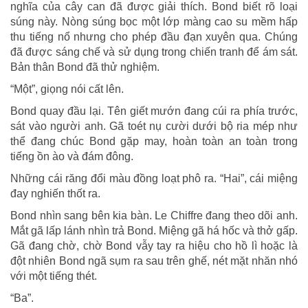
nghĩa của cây can đã được giải thích. Bond biết rõ loại
súng này. Nòng súng bọc một lớp màng cao su mềm hấp
thu tiếng nổ nhưng cho phép đầu đạn xuyên qua. Chúng
đã được sáng chế và sử dụng trong chiến tranh để ám sát.
Bản thân Bond đã thử nghiệm.
“Một”, giọng nói cất lên.
Bond quay đầu lại. Tên giết mướn đang cúi ra phía trước,
sát vào người anh. Gã toét nụ cười dưới bộ ria mép như
thể đang chúc Bond gặp may, hoàn toàn an toàn trong
tiếng ồn ào và đám đông.
Những cái răng đổi màu đồng loạt phô ra. “Hai”, cái miệng
đay nghiến thốt ra.
Bond nhìn sang bên kia bàn. Le Chiffre đang theo dõi anh.
Mắt gã lấp lánh nhìn trả Bond. Miệng gã há hốc và thở gấp.
Gã đang chờ, chờ Bond vẫy tay ra hiệu cho hồ lì hoặc là
đột nhiên Bond ngã sụm ra sau trên ghế, nét mặt nhăn nhó
với một tiếng thét.
“Ba”.