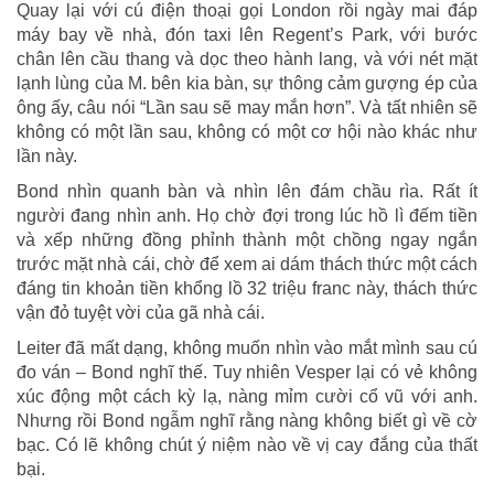
Quay lại với cú điện thoại gọi London rồi ngày mai đáp
máy bay về nhà, đón taxi lên Regent’s Park, với bước
chân lên cầu thang và dọc theo hành lang, và với nét mặt
lạnh lùng của M. bên kia bàn, sự thông cảm gượng ép của
ông ấy, câu nói “Lần sau sẽ may mắn hơn”. Và tất nhiên sẽ
không có một lần sau, không có một cơ hội nào khác như
lần này.
Bond nhìn quanh bàn và nhìn lên đám chầu rìa. Rất ít
người đang nhìn anh. Họ chờ đợi trong lúc hồ lì đếm tiền
và xếp những đồng phỉnh thành một chồng ngay ngắn
trước mặt nhà cái, chờ để xem ai dám thách thức một cách
đáng tin khoản tiền khổng lồ 32 triệu franc này, thách thức
vận đỏ tuyệt vời của gã nhà cái.
Leiter đã mất dạng, không muốn nhìn vào mắt mình sau cú
đo ván – Bond nghĩ thế. Tuy nhiên Vesper lại có vẻ không
xúc động một cách kỳ lạ, nàng mỉm cười cổ vũ với anh.
Nhưng rồi Bond ngẫm nghĩ rằng nàng không biết gì về cờ
bạc. Có lẽ không chút ý niệm nào về vị cay đắng của thất
bại.