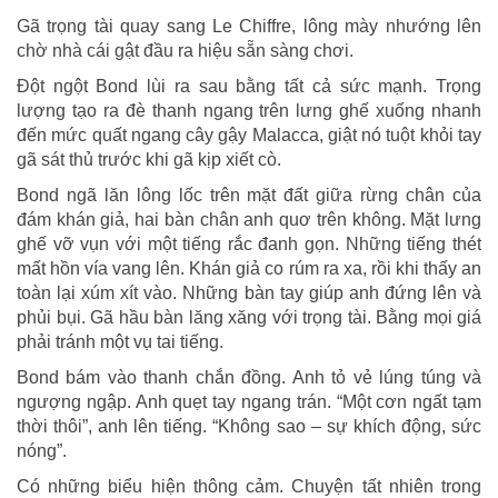
Gã trọng tài quay sang Le Chiffre, lông mày nhướng lên
chờ nhà cái gật đầu ra hiệu sẵn sàng chơi.
Đột ngột Bond lùi ra sau bằng tất cả sức mạnh. Trọng
lượng tạo ra đè thanh ngang trên lưng ghế xuống nhanh
đến mức quất ngang cây gậy Malacca, giật nó tuột khỏi tay
gã sát thủ trước khi gã kịp xiết cò.
Bond ngã lăn lông lốc trên mặt đất giữa rừng chân của
đám khán giả, hai bàn chân anh quơ trên không. Mặt lưng
ghế vỡ vụn với một tiếng rắc đanh gọn. Những tiếng thét
mất hồn vía vang lên. Khán giả co rúm ra xa, rồi khi thấy an
toàn lại xúm xít vào. Những bàn tay giúp anh đứng lên và
phủi bụi. Gã hầu bàn lăng xăng với trọng tài. Bằng mọi giá
phải tránh một vụ tai tiếng.
Bond bám vào thanh chắn đồng. Anh tỏ vẻ lúng túng và
ngượng ngập. Anh quẹt tay ngang trán. “Một cơn ngất tạm
thời thôi”, anh lên tiếng. “Không sao – sự khích động, sức
nóng”.
Có những biểu hiện thông cảm. Chuyện tất nhiên trong