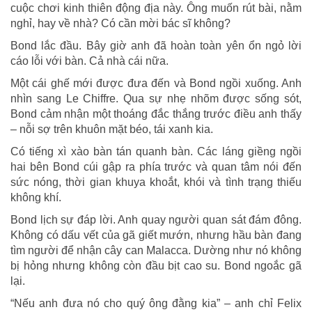
cuộc chơi kinh thiên động địa này. Ông muốn rút bài, nằm
nghỉ, hay về nhà? Có cần mời bác sĩ không?
Bond lắc đầu. Bây giờ anh đã hoàn toàn yên ổn ngỏ lời
cáo lỗi với bàn. Cả nhà cái nữa.
Một cái ghế mới được đưa đến và Bond ngồi xuống. Anh
nhìn sang Le Chiffre. Qua sự nhẹ nhõm được sống sót,
Bond cảm nhận một thoáng đắc thắng trước điều anh thấy
– nỗi sợ trên khuôn mặt béo, tái xanh kia.
Có tiếng xì xào bàn tán quanh bàn. Các láng giềng ngồi
hai bên Bond cúi gập ra phía trước và quan tâm nói đến
sức nóng, thời gian khuya khoắt, khói và tình trạng thiếu
không khí.
Bond lịch sự đáp lời. Anh quay người quan sát đám đông.
Không có dấu vết của gã giết mướn, nhưng hầu bàn đang
tìm người để nhận cây can Malacca. Dường như nó không
bị hỏng nhưng không còn đầu bịt cao su. Bond ngoắc gã
lại.
“Nếu anh đưa nó cho quý ông đằng kia” – anh chỉ Felix