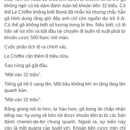
không ngờ có kẻ dám đánh toàn bộ khoản tiền 32 triệu. Có
thể Le Chiffre không biết Bond đã nhẵn túi nhưng chắc hẳn
gã hình dung rằng giờ đây anh chỉ còn nguồn dự trữ ít ỏi.
Có thể gã không biết số lượng trong bì thư. Nếu biết, có lẽ
hắn sẽ rút vốn và bắt đầu lại chuyến đi buồn tỏ xuất phát từ
khoản cược 500 franc mở màn.
Cuộc phân tích tỏ ra chính xác.
Le Chiffre cần thêm 8 triệu nữa.
Sau cùng gã gật đầu.
“Một ván 32 triệu”.
Tiếng gã hồ lì vang lên. Một bầu không khí im lặng tăng lên
quanh bàn.
“Một ván 32 triệu”.
Bằng giọng nói to hơn, tự hào hơn, gã trọng tài chấp nhận
tiếng rao; hy vọng sẽ bòn rút được khoản tiền to từ các bàn
đánh chemin-de-fer chung quanh. Ngoài ra, sự kiện này
còn là một quảng cáo tuyệt vời. Khoản tiền cược mới chỉ