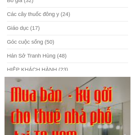
Bố già
(32)
Các cây thuốc đông y
(24)
Giáo dục
(17)
Góc cuộc sống
(50)
Hán Sở Tranh Hùng
(48)
HIỆP KHÁCH HÀNH
(23)
Hồng lâu mộng
(124)
Kinh tế
(1)
Kỹ năng
(18)
Liên Thành quyết
(13)