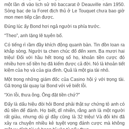
một lần đi vào lịch sử trò baccarat ở Deauville năm 1950.
Sòng bạc de la Foret địch thủ ở Le Touquet chưa bao giờ
mon men tiếp cận được.
Đúng lúc ấy Bond hơi ngả người ra phía trước.
“Theo”, anh lặng lẽ tuyên bố.
Có tiếng rì rầm đầy khích động quanh bàn. Tin đồn loan ra
khắp sòng. Người ta chen chúc đổ đến xem. Ba mươi hai
triệu! Đối với hầu hết trong số họ, khoản tiền cược đó
nhiều hơn số tiền họ đã kiếm được cả đời. Nó là khoản tiết
kiệm của họ và của gia đình. Quả là một gia tài nhỏ.
Một trong những giám đốc của Casino hội ý với trọng tài.
Gã trọng tài quay lại Bond với vẻ biết lỗi.
“Xin lỗi, thưa ông. Ông đặt tiền chứ?”
Đấy là dấu hiệu đòi hỏi Bond phải thật sự chứng tỏ anh có
đủ tiền để đánh. Họ biết, dĩ nhiên, rằng anh là một người
rất giàu, nhưng dù gì đây cũng là 32 triệu! Và đôi khi đã
xảy ra chuyện nhiều kẻ tuyệt vọng đánh cược mà không