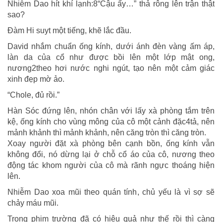
Nhiễm Dao hít khí lạnh:8“Cậu ấy…” thả rông lên trận thật
sao?
Đàm Hi suyt một tiếng, khẽ lắc đầu.
David nhắm chuẩn ống kính, dưới ánh đèn vàng ấm áp,
làn da của cổ như được bồi lên một lớp mật ong,
nương2theo hơi nước nghi ngút, tạo nên một cảm giác
xinh đẹp mờ ảo.
“Chole, đủ rồi.”
Hàn Sóc đứng lên, nhón chân với lấy xà phòng tắm trên
kệ, ống kính cho vùng mông của cô một cảnh đặc4tả, nên
mảnh khảnh thì mảnh khảnh, nên căng tròn thì căng tròn.
Xoay người đặt xà phòng bên cạnh bồn, ống kính vẫn
không đổi, nó dừng lại ở chỗ cổ áo của cô, nương theo
động tác khom người của cô mà rãnh ngực thoáng hiện
lên.
Nhiễm Dao xoa mũi theo quán tính, chủ yếu là vì sợ sẽ
chảy máu mũi.
Trong phim trường đã có hiệu quả như thế rồi thì càng