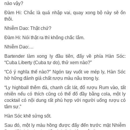
nào vậy?
Đàm Hi: Chắc là quá nhập vai, quay xong bộ này sẽ ổn
thôi.
Nhiễm Dao: Thật chứ?
Đàm Hi: Nói thật ra thì không chắc lắm.
Nhiễm Dao:…
Bartender làm xong ly đầu tiên, đẩy về phía Hàn Sóc:
“Cuba Liberty (Cuba tự do), thử xem nào?”
“Có ý nghĩa thế nào?” Ngón tay vuốt ve mép ly, Hàn Sóc
hờ hững đánh giá chất rượu màu nâu trong ly.
“Ly highball thêm đá, chanh cắt lát, đổ rượu Rum vào, tất
nhiên nếu có thích cũng có thể đổ đầy bằng cola, một ly
cocktail có nội dung rất phù hợp với người uống rượu có
tâm sự.”
Hàn Sóc khẽ sửng sốt.
Sau đó, một ly màu hồng được đẩy đến trước mặt Nhiễm