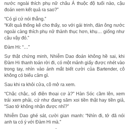
nước ngoài thích phụ nữ châu Á thuộc độ tuổi nào, cậu
đoán xem kết quả ra sao?”
“Có gì cứ nói thẳng.”
“Kết quả thống kê cho thấy, so với gái trinh, đàn ông nước
ngoài càng thích phụ nữ thành thục hơn, khụ… giống như
cậu vậy đó.”
Đàm Hi: “…”
Sự thật chứng minh, Nhiễm Dao đoán không hề sai, khi
Đàm Hi thanh toán rời đi, có một mảnh giấy được nhét vào
trong tay, nhìn vào ánh mắt biết cười của Bartender, cô
không có biểu cảm gì.
Sau khi ra khỏi cửa, cô mở ra xem.
“Chậc chậc, số điện thoại cơ à?” Hàn Sóc cầm lên, xem
trái xem phải, cứ như đang săm xoi tiền thật hay tiền giả,
“Sao tớ không nhận được nhỉ?”
Nhiễm Dao ghé sát, cười gian manh: “Nhìn đi, tớ đã nói
anh ta có ý với Đàm Hi mà.”