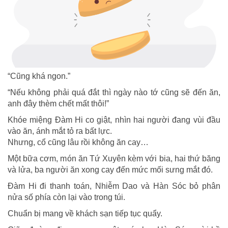
“Cũng khá ngon.”
“Nếu không phải quá đắt thì ngày nào tớ cũng sẽ đến ăn,
anh đây thèm chết mất thôi!”
Khóe miệng Đàm Hi co giật, nhìn hai người đang vùi đầu
vào ăn, ánh mắt tỏ ra bất lực.
Nhưng, cổ cũng lâu rồi không ăn cay…
Một bữa cơm, món ăn Tứ Xuyên kèm với bia, hai thứ băng
và lửa, ba người ăn xong cay đến mức mối sưng mắt đó.
Đàm Hi đi thanh toán, Nhiễm Dao và Hàn Sóc bỏ phân
nửa số phía còn lại vào trong túi.
Chuẩn bị mang về khách sạn tiếp tục quẩy.