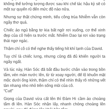
không thể tưởng tượng được sau khi chế tác hậu kỳ sẽ có
một sự quyến rũ đến mức độ nào nữa.
Nhưng sự thật chứng minh, tiểu công trúa Nhiễm vẫn còn
ngây thơ quá.
Chiếc áo ngủ bằng tơ kia bất ngờ rơi xuống, cơ thể xinh
đẹp của cô hiện ra trước mắt. Nhiễm Dao lại rơi vào trạng
thái ngơ ngác.
Thậm chí cô có thể nghe thấy tiếng hít khí lạnh của David.
Tuy chỉ là chiếc lưng, nhưng cũng đã đủ khiến người ta
ngây ngất.
Và lúc này, Hàn Sóc đã bắt đầu bước chân vào trong bồn
tắm, vén màn nước lên, từ từ xoay người, để lộ khuôn mặt
mộc dưới ống kính, thậm chí có thể nhìn thấy rõ những vết
tàn nhang nho nhỏ trên sống mũi của cô.
“Cut!”
Giọng của David vừa cất lên thì Đàm Hi cầm áo choàng
tắm đi lên. Hàn Sóc nhận lấy, nhanh chóng choàng lên