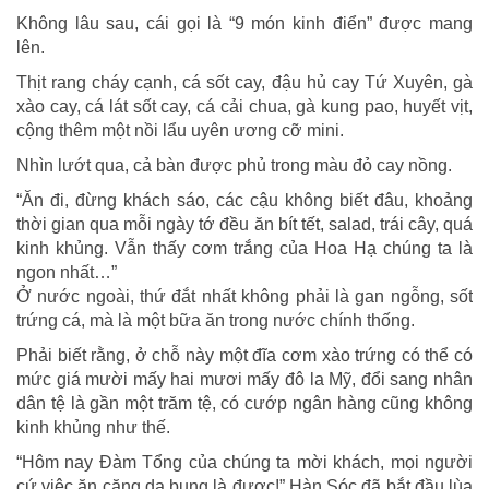
Không lâu sau, cái gọi là “9 món kinh điển” được mang
lên.
Thịt rang cháy cạnh, cá sốt cay, đậu hủ cay Tứ Xuyên, gà
xào cay, cá lát sốt cay, cá cải chua, gà kung pao, huyết vịt,
cộng thêm một nồi lẩu uyên ương cỡ mini.
Nhìn lướt qua, cả bàn được phủ trong màu đỏ cay nồng.
“Ăn đi, đừng khách sáo, các cậu không biết đâu, khoảng
thời gian qua mỗi ngày tớ đều ăn bít tết, salad, trái cây, quá
kinh khủng. Vẫn thấy cơm trắng của Hoa Hạ chúng ta là
ngon nhất…”
Ở nước ngoài, thứ đắt nhất không phải là gan ngỗng, sốt
trứng cá, mà là một bữa ăn trong nước chính thống.
Phải biết rằng, ở chỗ này một đĩa cơm xào trứng có thể có
mức giá mười mấy hai mươi mấy đô la Mỹ, đổi sang nhân
dân tệ là gần một trăm tệ, có cướp ngân hàng cũng không
kinh khủng như thế.
“Hôm nay Đàm Tổng của chúng ta mời khách, mọi người
cứ việc ăn căng da bụng là được!” Hàn Sóc đã bắt đầu lùa