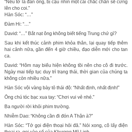
“Nếu tớ là đàn ông, bị cậu nhìn một cái chắc chắn sẽ cứng
lên cho coi.”
Hàn Sóc: “…”
Đàm Hi: “…”
David: “…” Bắt nạt ông không biết tiếng Trung chứ gì?
Sau khi kết thúc cảnh phim khỏa thân, lại quay tiếp thêm
hai cảnh nữa, gần đến 4 giờ chiều, đạo diễn mới cho tan
ca.
David: “Hôm nay biểu hiện không tồi nên cho cô đi trước.
Ngày mai tiếp tục duy trì trạng thái, thời gian của chúng ta
không còn nhiều nữa.”
Hàn Sóc vội vàng bày tỏ thái độ: “Nhất định, nhất định!”
Ông chú tóc bạc xua tay: “Chơi vui vẻ nhé.”
Ba người rời khỏi phim trường.
Nhiễm Dao: “Không cần đi đón A Thận à?”
Hàn Sóc: “Tớ gọi điện thoại hỏi đã.” Nói xong, cô lấy điện
thoại ra, gọi vào số của Khương Mỹ Linh.