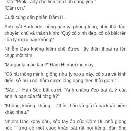
Dao: “Pink Lady cho tiểu tinh linh đáng yêu.”
“Cảm ơn.”
Cuối cùng đến phiên Đàm Hi.
Ánh mắt Bartender nồng nàn và phóng túng, nhìn thật lâu,
chuyên chú và thành kính: “Quý cô xinh đẹp, cô có biết tên
của ly rượu này không?”
Nhiễm Dao không kiềm chế được, lấy điện thoại ra lén
chụp một tấm
“Margarita màu lam?” Đàm Hi nhướng mày.
“Cô rất thông minh, giống như ly rượu này, cổ xưa và kinh
điển, sở hữu nội hàm được lắng đọng theo thời gian.”
“Sặc…” Hàn Sóc bật cười, “Anh chàng đẹp trai à, ý của
anh là bạn của tôi rất già?”
“Không, không, không… Chín chắn và già là hai khái niệm
khác nhau.”
Nhiễm Dao xoay đầu, kéo tay áo của Đàm Hi, nhỏ giọng
nói: “Từng có một cuộc khảo sát rất nổi tiếng, đàn ông