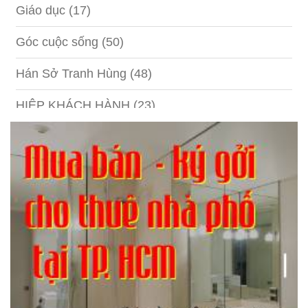
Giáo dục
(17)
Góc cuộc sống
(50)
Hán Sở Tranh Hùng
(48)
HIỆP KHÁCH HÀNH
(23)
Hồng lâu mộng
(124)
Kinh tế
(1)
Kỹ năng
(18)
Liên Thành quyết
(13)
LỘC ĐỈNH KÝ
(52)
Nước ngoài
(5)