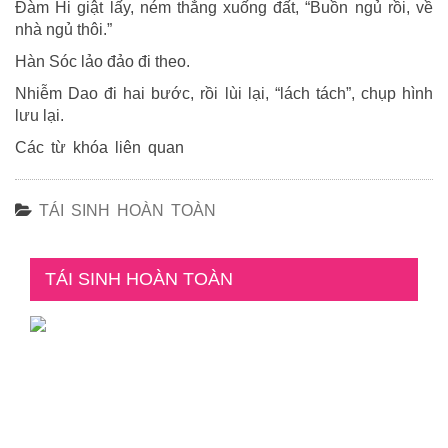
Đàm Hi giật lấy, ném thẳng xuống đất, “Buồn ngủ rồi, về
nhà ngủ thôi.”
Hàn Sóc lảo đảo đi theo.
Nhiễm Dao đi hai bước, rồi lùi lại, “lách tách”, chụp hình
lưu lại.
Các từ khóa liên quan
TÁI SINH HOÀN TOÀN
TÁI SINH HOÀN TOÀN