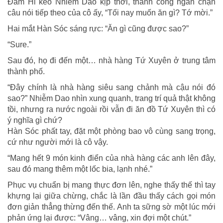
Đàm Hi kéo Nhiễm Dao kịp thời, thành công ngăn chặn
câu nói tiếp theo của cô ấy, “Tối nay muốn ăn gì? Tớ mời.”
Hai mắt Hàn Sóc sáng rực: “Ăn gì cũng được sao?”
“Sure.”
Sau đó, họ đi đến một… nhà hàng Tứ Xuyên ở trung tâm
thành phố.
“Đây chính là nhà hàng siêu sang chảnh mà cậu nói đó
sao?” Nhiễm Dao nhìn xung quanh, trang trí quả thật không
tồi, nhưng ra nước ngoài rồi vẫn đi ăn đồ Tứ Xuyên thì có
ý nghĩa gì chứ?
Hàn Sóc phất tay, đặt một phòng bao vô cùng sang trọng,
cứ như người mới là cô vậy.
“Mang hết 9 món kinh điển của nhà hàng các anh lên đây,
sau đó mang thêm một lốc bia, lạnh nhé.”
Phục vụ chuẩn bị mang thực đơn lên, nghe thấy thế thì tay
khựng lại giữa chừng, chắc là lần đầu thấy cách gọi món
đơn giản thẳng thừng đến thế. Anh ta sững sờ một lúc mới
phản ứng lại được: “Vâng… vâng, xin đợi một chút.”