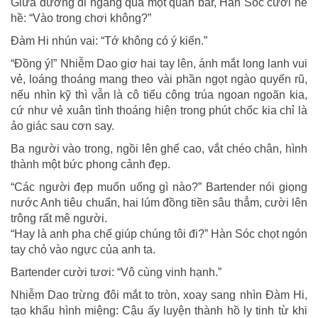
Giữa đường đi ngang qua một quán bar, Hàn Sóc cười hề
hề: “Vào trong chơi không?”
Đàm Hi nhún vai: “Tớ không có ý kiến.”
“Đồng ý!” Nhiễm Dao giơ hai tay lên, ánh mắt long lanh vui
vẻ, loáng thoáng mang theo vài phần ngọt ngào quyến rũ,
nếu nhìn kỹ thì vẫn là cô tiểu công trúa ngoan ngoãn kia,
cứ như vẻ xuân tình thoáng hiện trong phút chốc kia chỉ là
ảo giác sau cơn say.
Ba người vào trong, ngồi lên ghế cao, vắt chéo chân, hình
thành một bức phong cảnh đẹp.
“Các người đẹp muốn uống gì nào?” Bartender nói giọng
nước Anh tiêu chuẩn, hai lúm đồng tiền sâu thẳm, cười lên
trông rất mê người.
“Hay là anh pha chế giúp chúng tôi đi?” Hàn Sóc chọt ngón
tay chỏ vào ngực của anh ta.
Bartender cười tươi: “Vô cùng vinh hạnh.”
Nhiễm Dao trừng đôi mắt to tròn, xoay sang nhìn Đàm Hi,
tạo khẩu hình miệng: Cậu ấy luyện thành hồ ly tinh từ khi