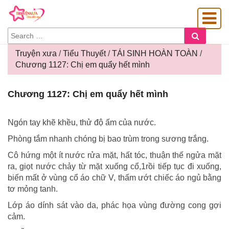
SEARCH
Search
FOR:
Truyện xưa
/
Tiểu Thuyết
/
TÁI SINH HOÀN TOÀN
/
Chương 1127: Chị em quẩy hết mình
OÀNG GIA
Chương
Chương 1127: Chị em quẩy hết mình
1127:
Chị
em
Ngón tay khẽ khều, thử độ ấm của nước.
quẩy
Phòng tắm nhanh chóng bị bao trùm trong sương trắng.
hết
mình
Cô hứng một ít nước rửa mặt, hất tóc, thuận thế ngửa mặt
ra, giọt nước chảy từ mặt xuống cổ,1rồi tiếp tục đi xuống,
biến mất ở vùng cổ áo chữ V, thấm ướt chiếc áo ngủ bằng
tơ mỏng tanh.
Lớp áo dính sát vào da, phác họa vùng đường cong gợi
cảm.