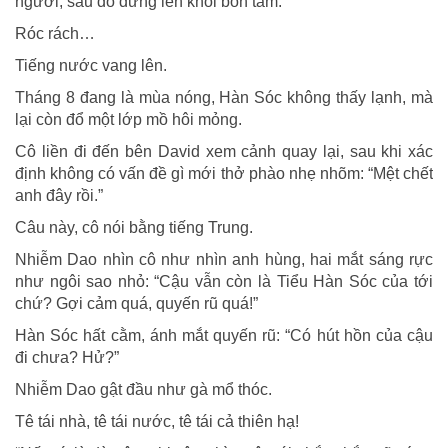
người, sau đó đứng lên khỏi bồn tắm.
Róc rách…
Tiếng nước vang lên.
Tháng 8 đang là mùa nóng, Hàn Sóc không thấy lạnh, mà
lại còn đổ một lớp mồ hôi mỏng.
Cô liền đi đến bên David xem cảnh quay lại, sau khi xác
định không có vấn đề gì mới thở phào nhẹ nhõm: “Mệt chết
anh đây rồi.”
Câu này, cô nói bằng tiếng Trung.
Nhiễm Dao nhìn cô như nhìn anh hùng, hai mắt sáng rực
như ngôi sao nhỏ: “Cậu vẫn còn là Tiểu Hàn Sóc của tới
chứ? Gợi cảm quá, quyến rũ quá!”
Hàn Sóc hất cằm, ánh mắt quyến rũ: “Có hút hồn của cậu
đi chưa? Hử?”
Nhiễm Dao gật đầu như gà mổ thóc.
Tê tái nhà, tê tái nước, tê tái cả thiên hạ!