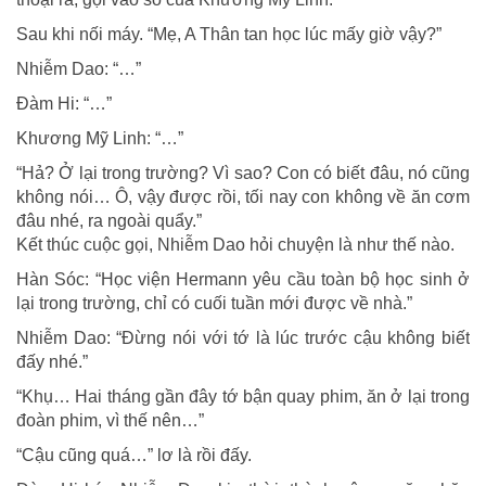
Sau khi nối máy. “Mẹ, A Thân tan học lúc mấy giờ vậy?”
Nhiễm Dao: “…”
Đàm Hi: “…”
Khương Mỹ Linh: “…”
“Hả? Ở lại trong trường? Vì sao? Con có biết đâu, nó cũng
không nói… Ô, vậy được rồi, tối nay con không về ăn cơm
đâu nhé, ra ngoài quẩy.”
Kết thúc cuộc gọi, Nhiễm Dao hỏi chuyện là như thế nào.
Hàn Sóc: “Học viện Hermann yêu cầu toàn bộ học sinh ở
lại trong trường, chỉ có cuối tuần mới được về nhà.”
Nhiễm Dao: “Đừng nói với tớ là lúc trước cậu không biết
đấy nhé.”
“Khụ… Hai tháng gần đây tớ bận quay phim, ăn ở lại trong
đoàn phim, vì thế nên…”
“Cậu cũng quá…” lơ là rồi đấy.