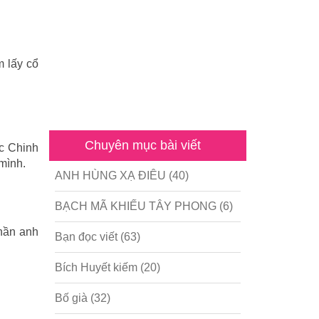
m lấy cổ
Chuyên mục bài viết
ục Chinh
 mình.
ANH HÙNG XẠ ĐIÊU
(40)
BẠCH MÃ KHIẾU TÂY PHONG
(6)
phần anh
Bạn đọc viết
(63)
Bích Huyết kiếm
(20)
Bố già
(32)