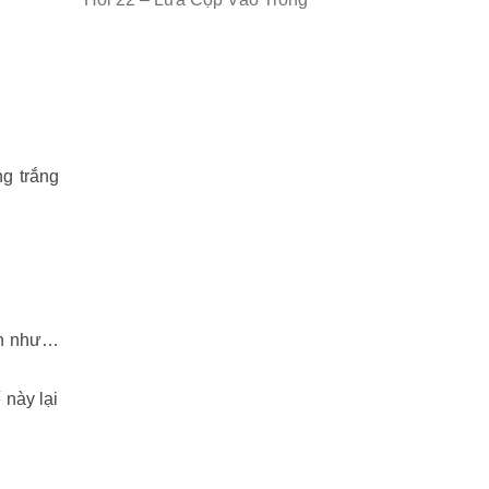
ng trắng
ình như…
 này lại