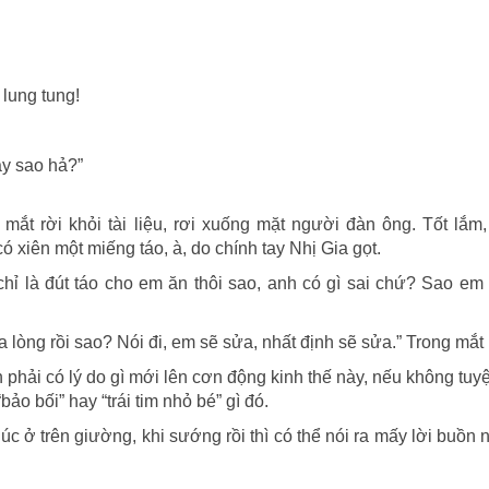
 lung tung!
ay sao hả?”
mắt rời khỏi tài liệu, rơi xuống mặt người đàn ông. Tốt lắm
có xiên một miếng táo, à, do chính tay Nhị Gia gọt.
chỉ là đút táo cho em ăn thôi sao, anh có gì sai chứ? Sao em 
 lòng rồi sao? Nói đi, em sẽ sửa, nhất định sẽ sửa.” Trong mắt
h phải có lý do gì mới lên cơn động kinh thế này, nếu không tuyệ
o bối” hay “trái tim nhỏ bé” gì đó.
lúc ở trên giường, khi sướng rồi thì có thể nói ra mấy lời buồn 