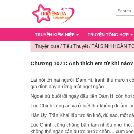
SEARCH
FOR:
TRUYỆN KIẾM HIỆP
TRUYỆN TỔNG HỢP
Truyện xưa
/
Tiểu Thuyết
/
TÁI SINH HOÀN T
Chương 1071: Anh thích em từ khi nào?
Lại nói tới hai người Đàm Hi, tranh thủ mượn c
gia đình đầy đường mật ngọt ngào.
Ngoại trừ buổi tối ngày đầu tiên Đàm Hi còn hơi s
Lục Chinh cũng ăn vạ ở biệt thự không đi làm, nó
Hàn Uy, Trần Khải lập tức ăn khổ, dù sao, một c
Lục Chinh cũng chẳng bận tâm nhiều như thế. Tr
không thể ngăn cản được bước chân… xum xoe 