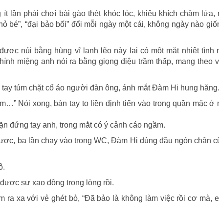
 ít lần phải chơi bài gào thét khóc lóc, khiêu khích châm lửa,
nhỏ bé”, “đại bảo bối” đổi mỗi ngày một cái, không ngày nào gi
ược núi bằng hùng vĩ lạnh lẽo này lại có một mặt nhiệt tình
ính miệng anh nói ra bằng giọng điệu trầm thấp, mang theo 
i tay túm chặt cổ áo người đàn ông, ánh mắt Đàm Hi hung hăng
em…” Nói xong, bàn tay to liền định tiến vào trong quần mặc ở
ặn đứng tay anh, trong mắt có ý cảnh cáo ngầm.
được, ba lần chạy vào trong WC, Đàm Hi dùng đầu ngón chân c
ô.
được sự xao động trong lòng rồi.
ném ra xa với vẻ ghét bỏ, “Đã bảo là không làm việc rồi cơ mà,