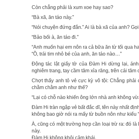
Còn chẳng phải là xum xoe hay sao?
“Bà xã, ăn táo này.”
“Nói chuyện đứng đắn.” Ai là bà xã của anh? Gọi
“Bảo bối à, ăn táo đi.”
“Anh muốn hại em nôn ra cả bữa ăn từ tối qua h
“Ồ, trái tim nhỏ bé của anh, ăn táo nào…”
Động tác lật giấy tờ của Đàm Hi dừng lại, ánh 
nghiêm trang, tay cầm tăm xỉa răng, trên cái tăm 
Chợt thấy anh tỏ vẻ cực kỳ vô tội: Chẳng phải 
chằm chằm anh như thế?
“Lại có chỗ nào khiến ông lớn nhà anh không vừa
Đàm Hi tràn ngập vẻ bất đắc dĩ, tên này nhất địn
không bao giờ nói ra mấy từ buồn nôn như kiểu “bả
À, cũng có một trường hợp cần loại trừ ra: đó là 
này.
Đàm Hi không khỏi cảm khái.