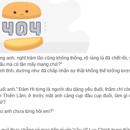
g anh, nghĩ trăm lần cũng không thông, rõ ràng là đã chết rồi,
 đâu mà có tận mấy mạng chứ?”
bình tĩnh, dường như đã chấp nhận sự thật không thể tưởng tượ
uổi anh.” Đàm Hi từng là người dịu dàng yếu đuối, thậm chí c
n Thiên Lâm, ở trước mặt anh càng cụp đầu cụp đuôi, làm gì 
hứ?
o anh chưa từng hỏi em?”
 quả thực chẳng có giao tiếp gì với “cậu út” Lục Chinh hung thầ