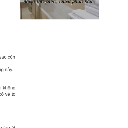
Phi Hồ ngoại truyện
(21)
Phong thần diễn nghĩa
(100)
Sống khỏe
(7)
TÁI SINH HOÀN TOÀN
(1.130)
 sao còn
Tam quốc diễn nghĩa
(126)
ng này.
Tây du ký
(100)
THẦN ĐIÊU ĐẠI HIỆP
(40)
òn không
có vẻ to
THIÊN LONG BÁT BỘ
(51)
THƯ KIẾM ÂN CỪU LỤC
(24)
Thủy hử
(70)
n ác sát