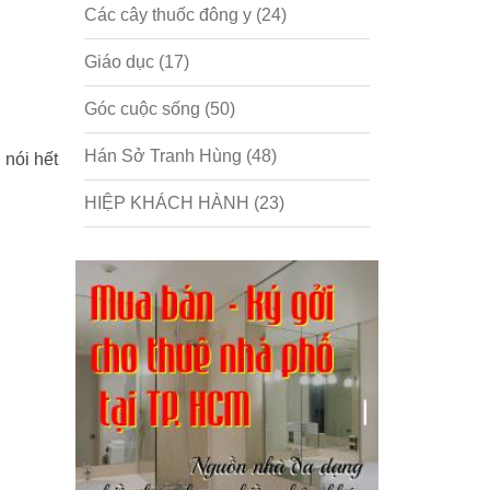
Các cây thuốc đông y
(24)
Giáo dục
(17)
Góc cuộc sống
(50)
Hán Sở Tranh Hùng
(48)
 nói hết
HIỆP KHÁCH HÀNH
(23)
Hồng lâu mộng
(124)
Kinh tế
(1)
Kỹ năng
(18)
Liên Thành quyết
(13)
LỘC ĐỈNH KÝ
(52)
Nước ngoài
(5)