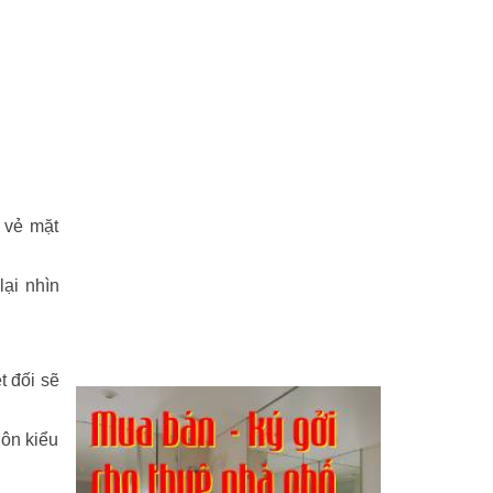
, vẻ mặt
lại nhìn
t đối sẽ
nôn kiểu