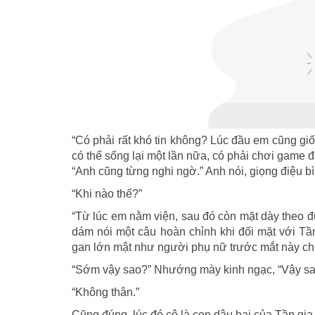
“Có phải rất khó tin không? Lúc đầu em cũng giốn
có thể sống lại một lần nữa, có phải chơi game
“Anh cũng từng nghi ngờ.” Anh nói, giọng điệu 
“Khi nào thế?”
“Từ lúc em nằm viện, sau đó còn mặt dày theo đ
dám nói một câu hoàn chỉnh khi đối mặt với Tầ
gan lớn mật như người phụ nữ trước mắt này c
“Sớm vậy sao?” Nhướng mày kinh ngạc, “Vậy sa
“Không thân.”
Cũng đúng, lúc đó cô là con dâu hai của Tần gia,