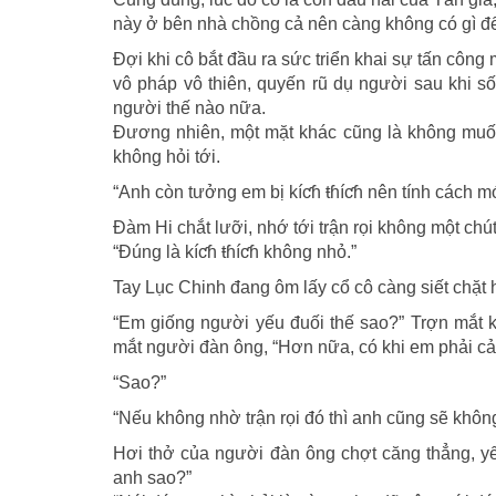
này ở bên nhà chồng cả nên càng không có gì để
Đợi khi cô bắt đầu ra sức triển khai sự tấn công
vô pháp vô thiên, quyến rũ dụ người sau khi sốn
người thế nào nữa.
Đương nhiên, một mặt khác cũng là không muốn
không hỏi tới.
“Anh còn tưởng em bị kíƈɦ ŧɦíƈɦ nên tính cách mớ
Đàm Hi chắt lưỡi, nhớ tới trận rọi không một chú
“Đúng là kíƈɦ ŧɦíƈɦ không nhỏ.”
Tay Lục Chinh đang ôm lấy cổ cô càng siết chặt h
“Em giống người yếu đuối thế sao?” Trợn mắt k
mắt người đàn ông, “Hơn nữa, có khi em phải c
“Sao?”
“Nếu không nhờ trận rọi đó thì anh cũng sẽ khô
Hơi thở của người đàn ông chợt căng thẳng, y
anh sao?”