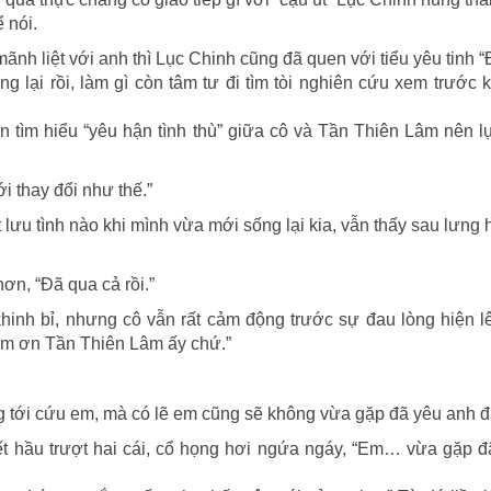
 nói.
 mãnh liệt với anh thì Lục Chinh cũng đã quen với tiểu yêu tinh 
g lại rồi, làm gì còn tâm tư đi tìm tòi nghiên cứu xem trước k
 tìm hiểu “yêu hận tình thù” giữa cô và Tần Thiên Lâm nên l
i thay đổi như thế.”
t lưu tình nào khi mình vừa mới sống lại kia, vẫn thấy sau lưng 
ơn, “Đã qua cả rồi.”
hinh bỉ, nhưng cô vẫn rất cảm động trước sự đau lòng hiện l
ảm ơn Tần Thiên Lâm ấy chứ.”
ng tới cứu em, mà có lẽ em cũng sẽ không vừa gặp đã yêu anh đ
ết hầu trượt hai cái, cổ họng hơi ngứa ngáy, “Em… vừa gặp 