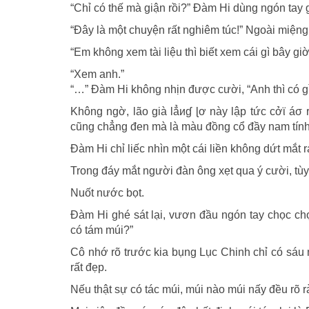
“Chỉ có thế mà giận rồi?” Đàm Hi dùng ngón tay
“Đây là một chuyện rất nghiêm túc!” Ngoài miện
“Em không xem tài liệu thì biết xem cái gì bây gi
“Xem anh.”
“…” Đàm Hi không nhịn được cười, “Anh thì có g
Không ngờ, lão già lẳиɠ ɭơ này lập tức cởϊ áσ 
cũng chẳng đen mà là màu đồng cổ đầy nam tính
Đàm Hi chỉ liếc nhìn một cái liền không dứt mắt 
Trong đáy mắt người đàn ông xẹt qua ý cười, tùy 
Nuốt nước bọt.
Đàm Hi ghé sát lại, vươn đầu ngón tay chọc ch
có tám múi?”
Cô nhớ rõ trước kia bụng Lục Chinh chỉ có sáu 
rất đẹp.
Nếu thật sự có tác múi, múi nào múi nấy đều rõ r