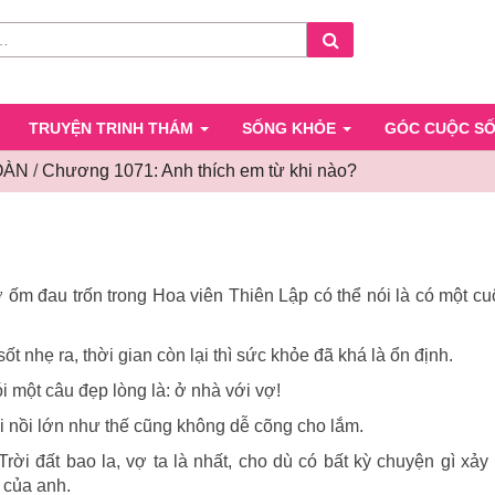
Search
TRUYỆN TRINH THÁM
SỐNG KHỎE
GÓC CUỘC S
OÀN
/
Chương 1071: Anh thích em từ khi nào?
Chương
1071:
Anh
thích
ớ ốm đau trốn trong Hoa viên Thiên Lập có thể nói là có một c
em
từ
ốt nhẹ ra, thời gian còn lại thì sức khỏe đã khá là ổn định.
khi
nào?
i một câu đẹp lòng là: ở nhà với vợ!
ái nồi lớn như thế cũng không dễ cõng cho lắm.
ời đất bao la, vợ ta là nhất, cho dù có bất kỳ chuyện gì xảy
của anh.