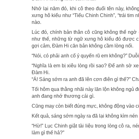
Nhớ lại năm đó, khi cô theo đuổi tên này, không
xưng hô kiểu như “Tiểu Chinh Chinh”, “trái tim 
nào.
Lúc đó, chính bản thân cô cũng không thể ngờ đ
như thế, những từ ngữ xưng hô kiểu đó được ch
gợi cảm, Đàm Hi căn bản không cầm lòng nổi.
“Nói, có phải anh cố ý quyến rũ em không?” Duỗ
“Nghĩa là em bị xiêu lòng rồi sao? Để anh sờ x
Đàm Hi.
“Á! Sáng sớm ra anh đã lên cơn điên gì thế?” Ch
Tối hôm qua thằng nhãi này lăn lộn không ngủ 
anh đang nhớ thương cái gì.
Cũng may còn biết đúng mực, không động vào c
Kết quả, sáng sớm ngày ra đã lại không kìm nén 
“Hừ!” Lục Chinh giật tài liệu trong lòng cô ra, 
làm gì thế hả?”