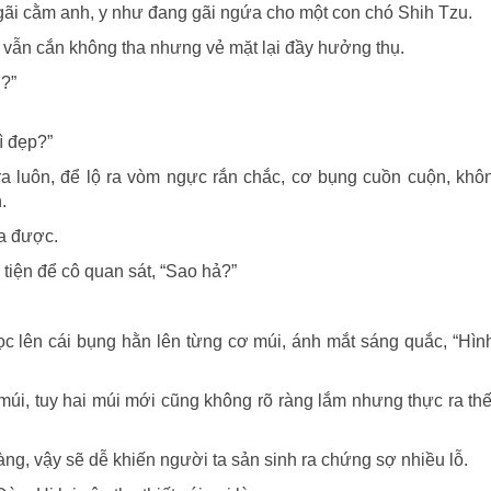
 gãi cằm anh, y như đang gãi ngứa cho một con chó Shih Tzu.
g vẫn cắn không tha nhưng vẻ mặt lại đầy hưởng thụ.
ờ?”
ì đẹp?”
ra luôn, để lộ ra vòm ngực rắn chắc, cơ bụng cuồn cuộn, khô
.
ra được.
tiện để cô quan sát, “Sao hả?”
ọc lên cái bụng hằn lên từng cơ múi, ánh mắt sáng quắc, “H
múi, tuy hai múi mới cũng không rõ ràng lắm nhưng thực ra thế
àng, vậy sẽ dễ khiến người ta sản sinh ra chứng sợ nhiều lỗ.