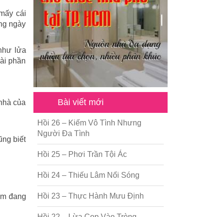
 mấy cái
ống ngày
 như lửa
vài phần
.
Bài viết mới
 nhà của
Hồi 26 – Kiếm Vô Tình Nhưng
Người Đa Tình
ũng biết
Hồi 25 – Phơi Trần Tội Ác
Hồi 24 – Thiếu Lâm Nổi Sóng
Hồi 23 – Thực Hành Mưu Định
 em đang
Hồi 22 – Lừa Cọp Vào Tròng