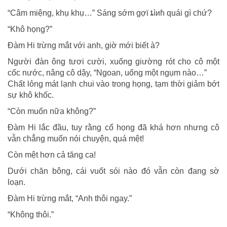
“Câm miệng, khụ khụ…” Sáng sớm gợϊ ȶìиɦ quái gì chứ?
“Khô họng?”
Đàm Hi trừng mắt với anh, giờ mới biết à?
Người đàn ông tươi cười, xuống giường rót cho cô một
cốc nước, nâng cô dậy, “Ngoan, uống một ngụm nào…”
Chất lỏng mát lạnh chui vào trong họng, tạm thời giảm bớt
sự khô khốc.
“Còn muốn nữa không?”
Đàm Hi lắc đầu, tuy rằng cổ họng đã khá hơn nhưng cô
vẫn chẳng muốn nói chuyện, quá mệt!
Còn mệt hơn cả tăng ca!
Dưới chăn bông, cái vuốt sói nào đó vẫn còn đang sờ
loạn.
Đàm Hi trừng mắt, “Anh thôi ngay.”
“Không thôi.”