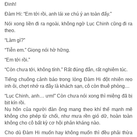
Đinh!
Đàm Hi: “Em tới rồi, anh lái xe chú ý an toàn đấy.”
Nói xong liền đi ra ngoài, không ngờ Lục Chinh cũng đi ra
theo.
“Làm gì?”
“Tiễn em.” Giọng nói hờ hững.
“Em tới rồi.”
“Còn chưa tới, không tính.” Rất đúng đắn, rất nghiêm túc.
Tiếng chuông cảnh báo trong lòng Đàm Hi đột nhiên reo
inh ỏi, chợt nhớ ra đây là khách sạn, cô còn thuê phòng…
“Lục Chinh, anh… ưm!” Còn chưa nói xong thì miệng đã bị
bịt kín rồi.
Nụ hôn của người đàn ông mang theo khí thế mạnh mẽ
không cho phép từ chối, như mưa rền gió dữ, hoàn toàn
không cho cô bất kỳ cơ hội phản kháng nào.
Cho dù Đàm Hi muốn hay không muốn thì đều phải thừa