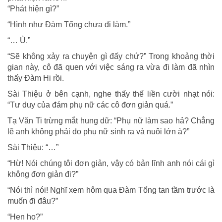
“Phát hiện gì?”
“Hình như Đàm Tổng chưa đi làm.”
“… Ù.”
“Sẽ không xảy ra chuyện gì đấy chứ?” Trong khoảng thời
gian này, cô đã quen với việc sáng ra vừa đi làm đã nhìn
thấy Đàm Hi rồi.
Sài Thiệu ở bên cạnh, nghe thấy thế liền cười nhạt nói:
“Tư duy của đám phụ nữ các cô đơn giản quá.”
Tạ Văn Ti trừng mắt hung dữ: “Phụ nữ làm sao hả? Chẳng
lẽ anh không phải do phụ nữ sinh ra và nuôi lớn à?”
Sài Thiệu: “…”
“Hừ! Nói chúng tôi đơn giản, vậy có bản lĩnh anh nói cái gì
không đơn giản đi?”
“Nói thì nói! Nghĩ xem hôm qua Đàm Tổng tan tầm trước là
muốn đi đâu?”
“Hen ho?”