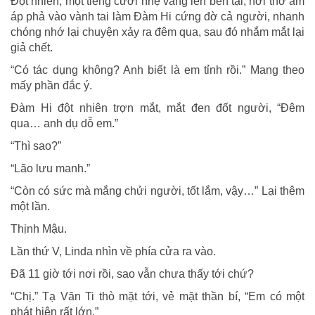
Đột nhiên, một tiếng cười nhẹ vang lên bến tại, hơi thở ấm
áp phả vào vành tai làm Đàm Hi cứng đờ cả người, nhanh
chóng nhớ lại chuyện xảy ra đêm qua, sau đó nhắm mắt lại
giả chết.
“Có tác dụng không? Anh biết là em tỉnh rồi.” Mang theo
mấy phần đắc ý.
Đàm Hi đột nhiên trợn mắt, mắt đen đốt người, “Đêm
qua… anh dụ dỗ em.”
“Thì sao?”
“Lão lưu manh.”
“Còn có sức mà mắng chửi người, tốt lắm, vậy…” Lại thêm
một lần.
Thịnh Mậu.
Lần thứ V, Linda nhìn về phía cửa ra vào.
Đã 11 giờ tới nơi rồi, sao vẫn chưa thấy tới chứ?
“Chị.” Tạ Văn Ti thò mặt tới, vẻ mặt thần bí, “Em có một
phát hiện rất lớn.”