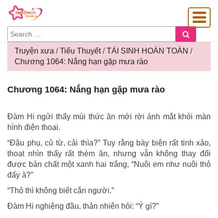
SEARCH
Search
FOR:
Truyện xưa
/
Tiểu Thuyết
/
TÁI SINH HOÀN TOÀN
/
Chương 1064: Nắng hạn gặp mưa rào
OÀNG GIA
Chương
Chương 1064: Nắng hạn gặp mưa rào
1064:
Nắng
hạn
Đàm Hi ngửi thấy mùi thức ăn mới rời ánh mắt khỏi màn
gặp
hình điện thoại.
mưa
“Đậu phụ, củ từ, cải thìa?” Tuy rằng bày biện rất tinh xảo,
rào
thoạt nhìn thấy rất thèm ăn, nhưng vẫn không thay đổi
được bản chất một xanh hai trắng, “Nuôi em như nuôi thỏ
đấy à?”
“Thỏ thì không biết cắn người.”
Đàm Hi nghiêng đầu, thản nhiên hỏi: “Ý gì?”