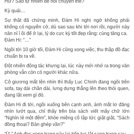
Hử? Sao tự nhiên dễ nói chuyện thế?
Kỳ quái…
Sự thật đã chứng minh, Đàm Hi nghi ngờ không phải
không có nguyên cớ, dù sao sau khi tới nơi rồi, người này
năn nỉ ỉ ôi để ở lại, lý do cực kỳ tốt đẹp rằng: cùng tăng ca.
Đàm Hi: “…”
Ngồi tới 10 giờ tối, Đàm Hi cũng xong việc, thu thập đồ đạc
chuẩn bị ra về.
Đột nhiên động tác khựng lại, lúc này mới nhớ ra trong văn
phòng vẫn còn có người khác nữa.
Cô giương mắt lên nhìn thì thấy Lục Chinh đang ngồi trên
sofa, tay dài chân dài, lưng dựng thẳng lên theo thói quen,
đang lật xem gì đó.
Đàm Hi đi tới, ngồi xuống bên cạnh anh, ánh mắt lơ đãng
nhìn lướt qua, chỉ thấy trên bìa sách viết mấy chữ lớn
“Nghìn lẻ một đêm”, khóe miệng cô lập tức giật giật, “Sách
đồng thoại? Bản ghép vần?”
“Ừ.” Anh đọc xong trang này lại tiếp tục lật sang trang sau.