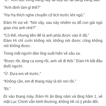
“Anh định làm gì thế?”
“Hạ Hạ thích nghe chuyện cổ tích trước khi ngủ.”
Đàm Hi vui vẻ: “Nói vậy, sau này nhiệm vụ dỗ con gái ngủ
giao cho anh nhé?”
“Có thể, nhưng tiền để là anh phải được vào ở đã.”
Đàm Hi chỉ cười không nói, không nói được cũng không
nói không được.
Trong mắt người đàn ông xuất hiện vẻ sâu xa.
“Được rồi, tăng ca xong rồi, anh về đi thôi.” Đàm Hi bắt đầu
đuổi người.
“Ừ. Đưa em về trước.”
“Không cần, em đi thang máy là tới nơi rồi.”
“Đi.”
Đi vào thang máy, Đàm Hi ấn tầng năm và tầng hầm 1, vẻ
mặt Lục Chinh vẫn bình thường, không hề có ý phản đối.