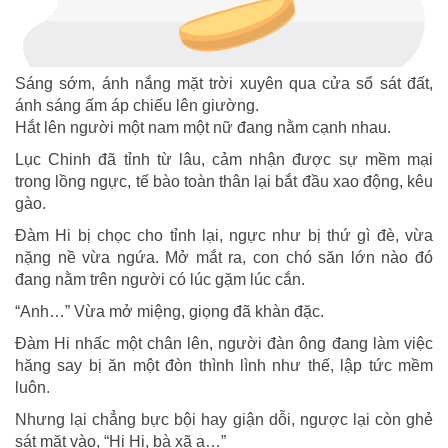
Sáng sớm, ánh nắng mặt trời xuyên qua cửa sổ sát đất,
ánh sáng ấm áp chiếu lên giường.
Hắt lên người một nam một nữ đang nằm cạnh nhau.
Lục Chinh đã tỉnh từ lâu, cảm nhận được sự mềm mại
trong lồng ngực, tế bào toàn thân lại bắt đầu xao động, kêu
gào.
Đàm Hi bị chọc cho tỉnh lại, ngực như bị thứ gì đè, vừa
nặng nề vừa ngứa. Mở mắt ra, con chó săn lớn nào đó
đang nằm trên người có lúc gặm lúc cắn.
“Anh…” Vừa mở miệng, giọng đã khàn đặc.
Đàm Hi nhấc một chân lên, người đàn ông đang làm việc
hăng say bị ăn một đòn thình lình như thế, lập tức mềm
luôn.
Nhưng lại chẳng bực bội hay giận dỗi, ngược lại còn ghẻ
sát mặt vào, “Hi Hi, bà xã a…”