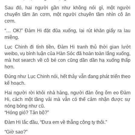
Sau đó, hai người gần như không nói gì, một người
chuyển tấm ăn cơm, một người chuyên tầm nhìn cô ăn
cơm.
“… OK!” Đàm Hi đặt đũa xuống, lại rút khăn giấy ra lau
miệng.
Lục Chinh đi tính tiền, Đàm Hi tranh thủ thời gian lướt
weibo, vụ bình luận của Hàn Sóc đã hoàn toàn lắng xuống,
mà hot search về cô bé con cũng dần dần hạ xuống thấp
hơn.
Đúng như Lục Chinh nói, hết thảy vẫn đang phát triển theo
kế hoạch.
Hai người rời khỏi nhà hàng, người đàn ông ôm eo Đàm
Hi, cách một tầng vải mà vẫn có thể cảm nhận được sự
nóng bỏng như cũ.
“Hóng gió? Tản bộ?”
Đàm Hi lắc đầu, “Đưa em về thẳng công ty thôi.”
“Giờ sao?”