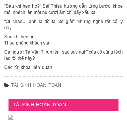
“Sau khi hẹn hò?” Sài Thiệu hướng dẫn từng bước, khóe
môi nhếch lên một nụ cười ám chỉ đẩy xấu xa.
“Ôi chao… anh là đồ tài xế già!” Nhưng nghe rất có lý
đấy…
Sau khi hẹn hò…
Thuê phòng khách sạn.
Cả người Tạ Văn Ti run lên, sao suy nghĩ của cô cũng lệch
lạc rồi thế này?
Các từ khóa liên quan
TÁI SINH HOÀN TOÀN
TÁI SINH HOÀN TOÀN