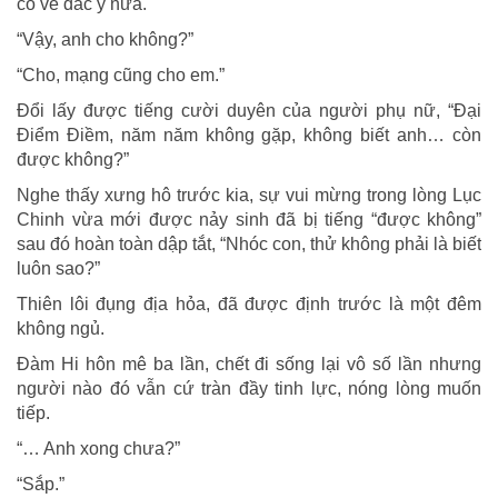
có vẻ đắc ý nữa.
“Vậy, anh cho không?”
“Cho, mạng cũng cho em.”
Đổi lấy được tiếng cười duyên của người phụ nữ, “Đại
Điểm Điềm, năm năm không gặp, không biết anh… còn
được không?”
Nghe thấy xưng hô trước kia, sự vui mừng trong lòng Lục
Chinh vừa mới được nảy sinh đã bị tiếng “được không”
sau đó hoàn toàn dập tắt, “Nhóc con, thử không phải là biết
luôn sao?”
Thiên lôi đụng địa hỏa, đã được định trước là một đêm
không ngủ.
Đàm Hi hôn mê ba lần, chết đi sống lại vô số lần nhưng
người nào đó vẫn cứ tràn đầy tinh lực, nóng lòng muốn
tiếp.
“… Anh xong chưa?”
“Sắp.”