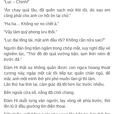
“Lục – Chinh!”
“Ăn chay quá lâu, đã quên sạch mùi thịt rồi, dù sao em
cũng phải cho anh cơ hội ôn lại chứ.”
“Ha ha… Không sợ no chết à.”
“Vậy làm quỷ phong lưu thôi.”
“Lục đại tổng tài, mặt anh đâu rồi? Không cần nữa sao?”
Người đàn ông trầm ngâm trong chớp mắt, suy nghĩ đầy vẻ
nghiêm túc, “Thứ đồ đó quá vướng bận, tạm thời ném đi
trước đã.”
Đàm Hi thật sự không quản được con ngựa hoang thoát
cương này, ngáp một cái rồi tiếp tục quấn chăn ngủ, để
mặc anh một mình thở phì phò muốn làm gì thì làm.
Lần thứ hai tỉnh lại, cảm giác đã tốt hơn lúc trước nhiều.
Bên ngoài cửa sổ, nắng đã chói chang.
Đàm Hi duỗi lưng vặn người, tay vòng về phía trước, thò
lên tủ ở đầu giường tìm điện thoại.