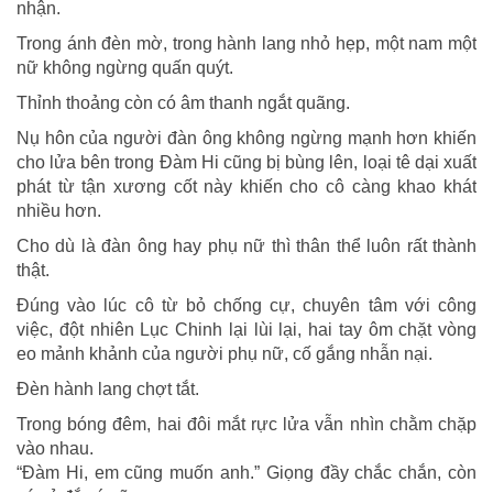
nhận.
Trong ánh đèn mờ, trong hành lang nhỏ hẹp, một nam một
nữ không ngừng quấn quýt.
Thỉnh thoảng còn có âm thanh ngắt quãng.
Nụ hôn của người đàn ông không ngừng mạnh hơn khiến
cho lửa bên trong Đàm Hi cũng bị bùng lên, loại tê dại xuất
phát từ tận xương cốt này khiến cho cô càng khao khát
nhiều hơn.
Cho dù là đàn ông hay phụ nữ thì thân thể luôn rất thành
thật.
Đúng vào lúc cô từ bỏ chống cự, chuyên tâm với công
việc, đột nhiên Lục Chinh lại lùi lại, hai tay ôm chặt vòng
eo mảnh khảnh của người phụ nữ, cố gắng nhẫn nại.
Đèn hành lang chợt tắt.
Trong bóng đêm, hai đôi mắt rực lửa vẫn nhìn chằm chặp
vào nhau.
“Đàm Hi, em cũng muốn anh.” Giọng đầy chắc chắn, còn