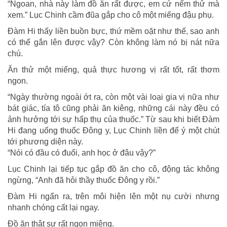
“Ngoan, nhà này làm đồ ăn rất được, em cứ nếm thử mà
xem.” Lục Chinh cầm đũa gắp cho cô một miếng đậu phụ.
Đàm Hi thấy liền buồn bực, thứ mềm oặt như thế, sao anh
có thể gắn lên được vậy? Còn không làm nó bị nát nữa
chú.
Ăn thử một miếng, quả thực hương vị rất tốt, rất thơm
ngon.
“Ngày thường ngoài ớt ra, còn một vài loại gia vị nữa như
bát giác, tía tô cũng phải ăn kiêng, những cái này đều có
ảnh hưởng tới sự hấp thụ của thuốc.” Từ sau khi biết Đàm
Hi đang uống thuốc Đông y, Lục Chinh liền để ý một chút
tới phương diện này.
“Nói có đầu có đuối, anh học ở đâu vậy?”
Lục Chinh lại tiếp tục gắp đồ ăn cho cô, động tác không
ngừng, “Anh đã hỏi thầy thuốc Đông y rồi.”
Đàm Hi ngẩn ra, trên môi hiện lên một nụ cười nhưng
nhanh chóng cất lại ngay.
Đồ ăn thật sự rất ngon miệng.