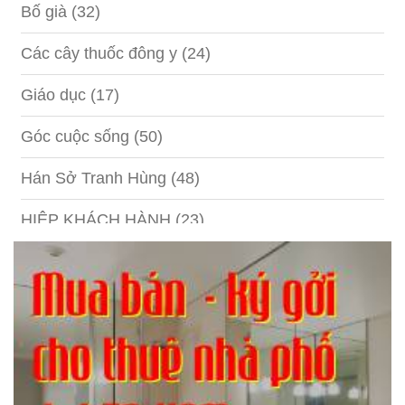
Bố già
(32)
Các cây thuốc đông y
(24)
Giáo dục
(17)
Góc cuộc sống
(50)
Hán Sở Tranh Hùng
(48)
HIỆP KHÁCH HÀNH
(23)
Hồng lâu mộng
(124)
Kinh tế
(1)
Kỹ năng
(18)
Liên Thành quyết
(13)