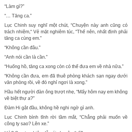
“Làm gì?”
“… Tăng ca.”
Lục Chinh suy nghĩ một chút, “Chuyện này anh cũng có
trách nhiệm,“ Vẻ mặt nghiêm túc, “Thế nên, nhất định phải
tăng ca cùng em.”
“Không cần đâu.”
“Anh nói cần là cần.”
“Huống hồ, tăng ca xong còn có thể đưa em về nhà nữa.”
“Không cần đưa, em đã thuê phòng khách sạn ngay dưới
văn phòng rồi, về đó nghỉ ngơi là xong.”
Hầu hết người đàn ông trượt nhẹ, “Mấy hôm nay em không
về biệt thự a?”
Đàm Hi gật đầu, không hề nghi ngờ gì anh.
Lục Chinh bình tĩnh rời tầm mắt, “Chẳng phải muốn về
công ty sao? Lên xe.”