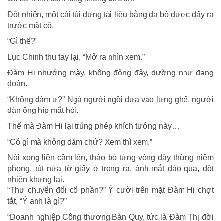
Đột nhiên, một cái túi đựng tài liệu bằng da bò được đẩy ra
trước mặt cô.
“Gì thế?”
Lục Chinh thu tay lại, “Mở ra nhìn xem.”
Đàm Hi nhướng mày, không động đậy, dường như đang
đoán.
“Không dám ư?” Ngả người ngồi dựa vào lưng ghế, người
đàn ông híp mắt hỏi.
Thế mà Đàm Hi lại trúng phép khích tướng này…
“Có gì mà không dám chứ? Xem thì xem.”
Nói xong liền cầm lên, tháo bỏ từng vòng dây thừng niêm
phong, rút nửa tờ giấy ở trong ra, ánh mắt đảo qua, đột
nhiên khựng lại.
“Thư chuyển đổi cổ phần?” Ý cười trên mặt Đàm Hi chợt
tắt, “Ý anh là gì?”
“Doanh nghiệp Công thương Bàn Quy, tức là Đàm Thị đời