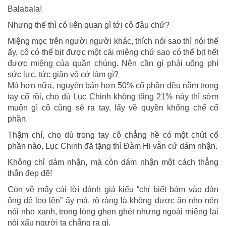
Balabala!
Nhưng thế thì có liên quan gì tới cô đâu chứ?
Miệng mọc trên người người khác, thích nói sao thì nói thế
ấy, cô có thể bịt được một cái miệng chứ sao có thể bịt hết
được miệng của quần chúng. Nên cần gì phải uổng phí
sức lực, tức giận vô cớ làm gì?
Mà hơn nữa, nguyên bản hơn 50% cổ phần đều nằm trong
tay cổ rồi, cho dù Lục Chinh không tăng 21% này thì sớm
muộn gì cô cũng sẽ ra tay, lấy về quyền khống chế cổ
phần.
Thậm chí, cho dù trong tay cô chẳng hề có một chút cổ
phần nào, Lục Chinh đã tặng thì Đàm Hi vẫn cứ dám nhận.
Không chỉ dám nhận, mà còn dám nhận một cách thẳng
thắn đẹp đẽ!
Còn về mấy cái lời đánh giá kiểu “chỉ biết bám vào đàn
ông để leo lên” ấy mà, rõ ràng là không được ăn nho nên
nói nho xanh, trong lòng ghen ghét nhưng ngoài miệng lại
nói xấu người ta chẳng ra gì.