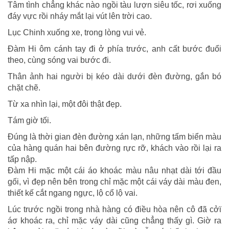
Tâm tình chẳng khác nào ngồi tàu lượn siêu tốc, rơi xuống
đáy vực rồi nháy mắt lại vút lên trời cao.
Lục Chinh xuống xe, trong lòng vui vẻ.
Đàm Hi ôm cánh tay đi ở phía trước, anh cất bước đuổi
theo, cùng sóng vai bước đi.
Thân ảnh hai người bị kéo dài dưới đèn đường, gắn bó
chặt chẽ.
Từ xa nhìn lại, một đôi thật đẹp.
Tám giờ tối.
Đúng là thời gian đèn đường xán lạn, những tấm biển màu
của hàng quán hai bên đường rực rỡ, khách vào rồi lại ra
tấp nập.
Đàm Hi mặc một cái áo khoác màu nâu nhạt dài tới đầu
gối, vì đẹp nên bên trong chỉ mặc một cái váy dài màu đen,
thiết kế cắt ngang ngực, lộ cổ lộ vai.
Lúc trước ngồi trong nhà hàng có điều hòa nên cô đã cởϊ
áσ khoác ra, chỉ mặc váy dài cũng chẳng thấy gì. Giờ ra