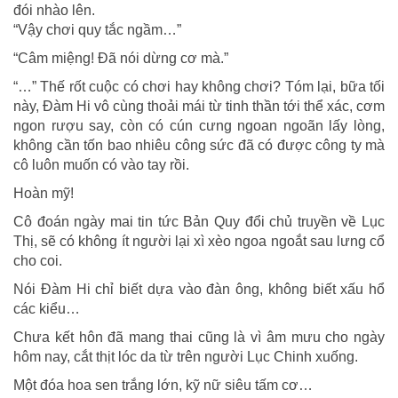
đói nhào lên.
“Vậy chơi quy tắc ngầm…”
“Câm miệng! Đã nói dừng cơ mà.”
“…” Thế rốt cuộc có chơi hay không chơi? Tóm lại, bữa tối
này, Đàm Hi vô cùng thoải mái từ tinh thần tới thể xác, cơm
ngon rượu say, còn có cún cưng ngoan ngoãn lấy lòng,
không cần tốn bao nhiêu công sức đã có được công ty mà
cô luôn muốn có vào tay rồi.
Hoàn mỹ!
Cô đoán ngày mai tin tức Bản Quy đổi chủ truyền về Lục
Thị, sẽ có không ít người lại xì xèo ngoa ngoắt sau lưng cổ
cho coi.
Nói Đàm Hi chỉ biết dựa vào đàn ông, không biết xấu hổ
các kiểu…
Chưa kết hôn đã mang thai cũng là vì âm mưu cho ngày
hôm nay, cắt thịt lóc da từ trên người Lục Chinh xuống.
Một đóa hoa sen trắng lớn, kỹ nữ siêu tấm cơ…