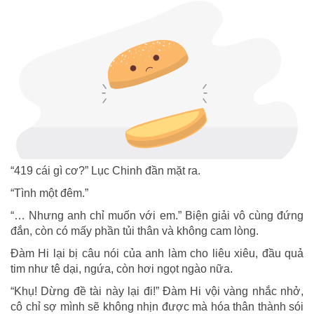
“419 cái gì cơ?” Lục Chinh đần mặt ra.
“Tình một đêm.”
“… Nhưng anh chỉ muốn với em.” Biện giải vô cùng đứng
đắn, còn có mấy phần tủi thân và không cam lòng.
Đàm Hi lại bị câu nói của anh làm cho liêu xiêu, đầu quả
tim như tê dại, ngứa, còn hơi ngọt ngào nữa.
“Khụ! Dừng đề tài này lại đi!” Đàm Hi vội vàng nhắc nhở,
cô chỉ sợ mình sẽ không nhịn được mà hóa thân thành sói