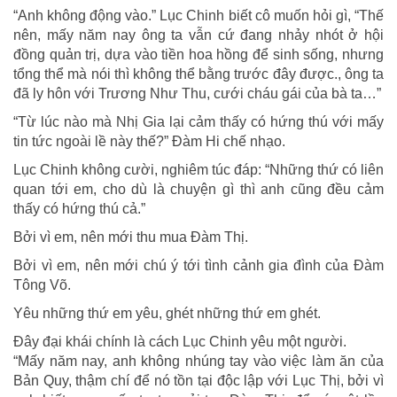
“Anh không động vào.” Lục Chinh biết cô muốn hỏi gì, “Thế
nên, mấy năm nay ông ta vẫn cứ đang nhảy nhót ở hội
đồng quản trị, dựa vào tiền hoa hồng để sinh sống, nhưng
tổng thể mà nói thì không thể bằng trước đây được., ông ta
đã ly hôn với Trương Như Thu, cưới cháu gái của bà ta…”
“Từ lúc nào mà Nhị Gia lại cảm thấy có hứng thú với mấy
tin tức ngoài lề này thế?” Đàm Hi chế nhạo.
Lục Chinh không cười, nghiêm túc đáp: “Những thứ có liên
quan tới em, cho dù là chuyện gì thì anh cũng đều cảm
thấy có hứng thú cả.”
Bởi vì em, nên mới thu mua Đàm Thị.
Bởi vì em, nên mới chú ý tới tình cảnh gia đình của Đàm
Tông Võ.
Yêu những thứ em yêu, ghét những thứ em ghét.
Đây đại khái chính là cách Lục Chinh yêu một người.
“Mấy năm nay, anh không nhúng tay vào việc làm ăn của
Bản Quy, thậm chí để nó tồn tại độc lập với Lục Thị, bởi vì