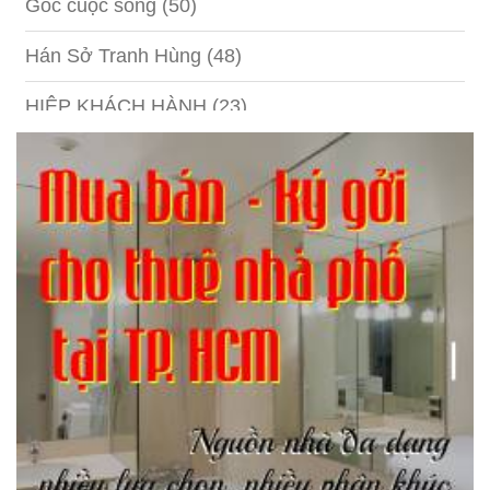
Góc cuộc sống
(50)
Hán Sở Tranh Hùng
(48)
HIỆP KHÁCH HÀNH
(23)
Hồng lâu mộng
(124)
Kinh tế
(1)
Kỹ năng
(18)
Liên Thành quyết
(13)
LỘC ĐỈNH KÝ
(52)
Nước ngoài
(5)
Phi Hồ ngoại truyện
(21)