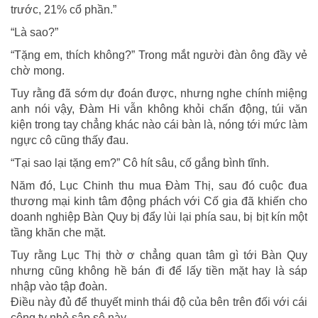
trước, 21% cổ phần.”
“Là sao?”
“Tặng em, thích không?” Trong mắt người đàn ông đầy vẻ
chờ mong.
Tuy rằng đã sớm dự đoán được, nhưng nghe chính miệng
anh nói vậy, Đàm Hi vẫn không khỏi chấn động, túi văn
kiện trong tay chẳng khác nào cái bàn là, nóng tới mức làm
ngực cô cũng thấy đau.
“Tại sao lại tặng em?” Cô hít sâu, cố gắng bình tĩnh.
Năm đó, Lục Chinh thu mua Đàm Thị, sau đó cuộc đua
thương mại kinh tâm động phách với Cố gia đã khiến cho
doanh nghiệp Bàn Quy bị đẩy lùi lại phía sau, bị bịt kín một
tầng khăn che mặt.
Tuy rằng Lục Thị thờ ơ chẳng quan tâm gì tới Bàn Quy
nhưng cũng không hề bán đi để lấy tiền mặt hay là sáp
nhập vào tập đoàn.
Điều này đủ để thuyết minh thái độ của bên trên đối với cái
công ty nhỏ sập sệ này.