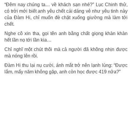
“Đêm nay chúng ta… về khách sạn nhé?” Lục Chinh thử,
có trời mới biết anh yêu chết cái dáng vẻ như yêu tinh này
của Đàm Hi, chỉ muốn đè chặt xuống giường mà làm tới
chết.
Nghe cô xin tha, gọi tên anh bằng chất giọng khàn khàn
hết lần nọ tới lần kia…
Chỉ nghĩ một chút thôi mà cả người đã không nhịn được
mà nóng lên rồi.
Đàm Hi thu lại nụ cười, ánh mắt trở nên lạnh lùng: “Được
lắm, mấy năm không gặp, anh còn học được 419 nữa?”