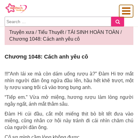
SEARCH
Search
FOR:
Truyện xưa
/
Tiểu Thuyết
/
TÁI SINH HOÀN TOÀN
/
Chương 1048: Cách anh yêu cô
OÀNG GIA
Chương
Chương 1048: Cách anh yêu cô
1048:
Cách
anh
!!!“Anh lái xe mà còn dám uống rượu à?” Đàm Hi trơ mắt
yêu
nhìn người đàn ông ngửa đầu lên, hầu hết khẽ trượt, một
cô
ly rượu vang trôi cả vào trong bụng anh.
“Tiếp em.” Vừa mở miệng, hương rượu làm lòng người
ngây ngất, ánh mắt thâm sâu.
Đàm Hi cúi đầu, cắt một miếng thịt bò bít tết đưa vào
miệng, cũng nhân cơ hội này tránh đi cái nhìn chăm chú
của người đàn ông.
Cô sợ mình cầm lòng không được…