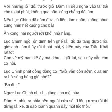
Với những lời đó, trước giờ Đàm Hi đều nghe vào tai trái
cho ra tai phải, không qua não, cũng chẳng để tâm.
Nếu Lục Chinh đã dám đưa cô liền dám nhận, không phục
cũng nhịn hết xuống cho bà!
Ăn xong, hai người rời khỏi nhà hàng.
Lục Chinh ngồi ổn định trên ghế lái, đồ đã tặng được rồi,
giờ anh cảm thấy rất thoải mái, ý kiến này của Trần Khải
rất tốt.
Còn về mỹ nam kể ấy mà, khụ… giữ lại, sau này vẫn còn
cơ hội.
Lục Chinh phát động động cơ, “Giờ vẫn còn sớm, đưa em
ra bờ sông hóng gió nhé?”
“Bỏ đi…”
Ngực Lục Chinh như bị giáng cho một búa.
Đàm Hi nhìn ra phía bên ngoài cửa sổ, “Uống rượu rồi thì
đừng lái xe, đi dạo loanh quanh đây một lúc thôi.”