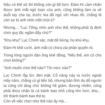
Nếu có thể sờ thì không còn gì tốt hơn. Đàm Hi cảm nhận
được ánh mắt ngó loạn của anh, cũng không làm ra vẻ
duỗi tay che lại, trước kia đã ngủ với nhau rồi, chẳng lẽ
còn sợ bị anh nhìn một chút à?
Nhưng… “Lục Tổng, nhìn anh như thế, không phải là định
chơi quy tắc ngầm đấy chứ?”
“Khụ khụ!” Lục Chinh sặc, mặt đỏ bừng, ho khù khụ.
Đàm Hi khẽ cười, ánh mắt có chứa vài phần quyến rũ.
Trong lòng người đàn ông khẽ động, “Nếu thế, em có cho
chơi không?”
“Anh muốn chơi thế nào? Tới mức nào?”
Lục Chinh lập tức đen mặt. Cô nàng này ra nước ngoài
mấy năm, chẳng có gì tiến bộ, nhưng bản lĩnh dụ dỗ người
ta cũng chỉ tăng chứ không hề giảm, đương nhiên, cũng
phải thừa nhận là cả bánh bao nhỏ cũng lớn hơn, khụ…
trở thành bánh bao thịt to.
Còn về việc chơi như thế nào ấy mà…