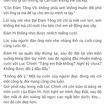
hiện thứ gì đó nhưng lại căn bản không thể bắt kịp.
“Còn Đàm Tổng Võ, không phải anh không muốn đối phó
với ông ta mà để lại cho em tự mình ra tay.”
Lời này nói như thể Đàm Tông Võ chỉ là một con lợn, anh
không thịt mà chỉ nuối cho béo chờ em về động dao vậy.
Đàm Hi không nhịn được nhếch miệng cười.
Lúc này người đàn ông mới nhẹ nhàng thở ra, cuối cùng
cũng cười rồi…
Đàm Hi lại quấn dây thừng lại, sau đó đặt túi văn kiện
xuống trong tầm tay mình, sau đó ngẩng đầu nhoẻn miệng
cười với Lục Chinh: “Tặng em thật không? Nghĩ kỹ chưa?
Không được đổi ý đâu đấy.”
“Không đổi ý.” Một nụ cười của người đẹp, đừng nói chỉ
một công ty, đòi mạng cũng cho luôn.
Giờ phút này, trong mắt Lục Chinh chỉ còn toàn là dáng vẻ
mỉm cười của Đàm Hi. Anh nghĩ vợ mình đẹp thật, sau đó
tầm mắt di dời xuống bộ ngực cao ngất bên dưới, khụ…
nơi đó còn đẹp hơn.