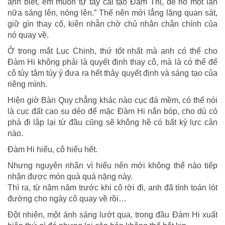
anh biết, em muốn tự tay cải tạo Đàm Thị, để nó một lần
nữa sáng lên, nóng lên.” Thế nên mới lẳng lặng quan sát,
giữ gìn thay cố, kiên nhẫn chờ chủ nhân chân chính của
nó quay về.
Ở trong mắt Lục Chinh, thứ tốt nhất mà anh có thể cho
Đàm Hi không phải là quyết định thay cô, mà là có thể để
cô tùy tâm tùy ý đưa ra hết thảy quyết định và sáng tạo của
riêng mình.
Hiện giờ Bàn Quy chẳng khác nào cục đá mềm, có thể nói
là cục đất cao su dẻo để mặc Đàm Hi nắn bóp, cho dù có
phá đi lập lại từ đầu cũng sẽ không hề có bất kỳ lực cản
nào.
Đàm Hi hiểu, cô hiểu hết.
Nhưng nguyên nhân vì hiểu nên mới không thể nào tiếp
nhận được món quà quá nặng này.
Thì ra, từ năm năm trước khi cô rời đi, anh đã tính toán lót
đường cho ngày cô quay về rồi…
Đột nhiên, một ánh sáng lướt qua, trong đầu Đàm Hi xuất