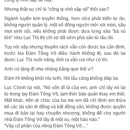
Nhưng thật sự chỉ là “công ty nhỏ sập sệ” thôi sao?
Ngành luyện kim truyền thống, hơn nữa phát triển tự do,
không người quản lý, một số đông người mới xói mòn, sâu
mọt sinh sôi, nếu không phải được dựa lưng vào “bà vú
lớn” như Lục Thị thì chỉ sợ đã sớm phá sản từ lâu rồi.
Tuy nói vậy nhưng thuyền rách vẫn còn được ba cân định,
trước kia Đàm Tông Võ điều hành không tệ, sau đó lại
được Lục Thị nuôi nấng, tính ra vẫn coi như có lời.
Anh cứ tặng đi nhẹ nhàng bâng quơ thế ư?
Đàm Hi không khỏi níu lưỡi, hồi lâu cũng không đáp lại.
Lục Chinh lại nói, “Nó vốn dĩ là của em, anh chỉ lấy nó lại
từ trong tay Đàm Tông Võ, tạm thời bảo quản thay em thôi.
Mặt khác, trên di chúc của ba mẹ em đã chỉ định em thừa
kế các tài sản di động và bất động sản, không được quyền
mua đi bán lại hay chuyển nhượng, không để cho người
nhà Đàm Tông Võ lấy đi một xu, một hào nào.”
“Vậy cổ phần của riêng Đàm Tông Võ…”