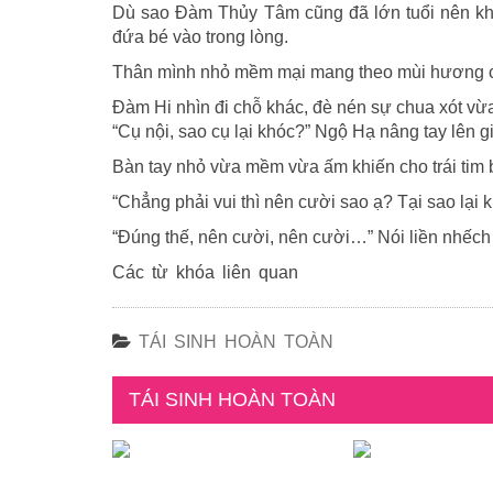
Dù sao Đàm Thủy Tâm cũng đã lớn tuổi nên khôn
đứa bé vào trong lòng.
Thân mình nhỏ mềm mại mang theo mùi hương củ
Đàm Hi nhìn đi chỗ khác, đè nén sự chua xót vừa
“Cụ nội, sao cụ lại khóc?” Ngộ Hạ nâng tay lên g
Bàn tay nhỏ vừa mềm vừa ấm khiến cho trái tim 
“Chẳng phải vui thì nên cười sao ạ? Tại sao lại 
“Đúng thế, nên cười, nên cười…” Nói liền nhếch m
Các từ khóa liên quan
TÁI SINH HOÀN TOÀN
TÁI SINH HOÀN TOÀN