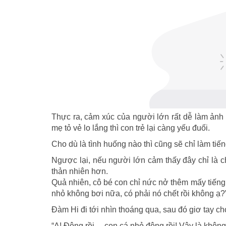
Thực ra, cảm xúc của người lớn rất dễ làm ảnh h
mẹ tỏ vẻ lo lắng thì con trẻ lại càng yếu đuối.
Cho dù là tình huống nào thì cũng sẽ chỉ làm ti
Ngược lại, nếu người lớn cảm thấy đây chỉ là c
thản nhiên hơn.
Quả nhiên, cô bé con chỉ nức nở thêm mấy tiếng r
nhỏ không bơi nữa, có phải nó chết rồi không ạ?
Đàm Hi đi tới nhìn thoáng qua, sau đó giơ tay c
“A! Động rồi… con cá nhỏ động rồi! Vậy là không