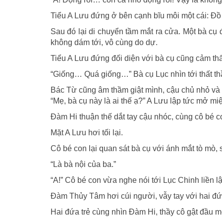
Tiểu A Lưu đứng ở bên cạnh bĩu môi một cái: Đồ m
Sau đó lại di chuyển tầm mắt ra cửa. Một bà cụ
không dám tới, vô cùng do dự.
Tiểu A Lưu đứng đối diện với bà cụ cũng cảm t
“Giống… Quá giống…” Bà cụ Lục nhìn tới thất thầ
Bác Từ cũng âm thầm giật mình, cậu chủ nhỏ và 
“Mẹ, bà cụ này là ai thế ạ?” A Lưu lập tức mở mi
Đàm Hi thuận thế dắt tay cậu nhóc, cùng cô bé con
Mặt A Lưu hơi tối lại.
Cô bé con lại quan sát bà cụ với ánh mắt tò mò, 
“Là bà nội của ba.”
“A!” Cô bé con vừa nghe nói tới Lục Chinh liền lậ
Đàm Thủy Tâm hơi cúi người, vẫy tay với hai đứa
Hai đứa trẻ cùng nhìn Đàm Hi, thầy cô gật đầu mớ