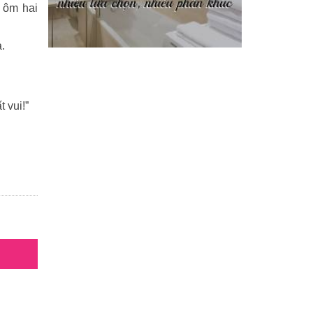
a ôm hai
Phi Hồ ngoại truyện
(21)
.
Phong thần diễn nghĩa
(100)
Sống khỏe
(7)
 vui!”
TÁI SINH HOÀN TOÀN
(1.130)
Tam quốc diễn nghĩa
(126)
.
Tây du ký
(100)
THẦN ĐIÊU ĐẠI HIỆP
(40)
THIÊN LONG BÁT BỘ
(51)
THƯ KIẾM ÂN CỪU LỤC
(24)
Thủy hử
(70)