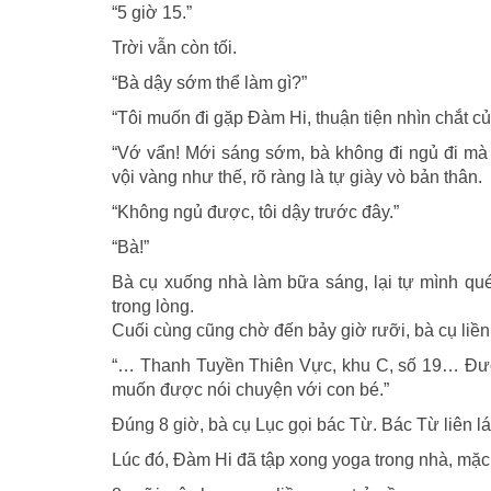
“5 giờ 15.”
Trời vẫn còn tối.
“Bà dậy sớm thể làm gì?”
“Tôi muốn đi gặp Đàm Hi, thuận tiện nhìn chắt của
“Vớ vẩn! Mới sáng sớm, bà không đi ngủ đi mà
vội vàng như thế, rõ ràng là tự giày vò bản thân.
“Không ngủ được, tôi dậy trước đây.”
“Bà!”
Bà cụ xuống nhà làm bữa sáng, lại tự mình qué
trong lòng.
Cuối cùng cũng chờ đến bảy giờ rưỡi, bà cụ liền 
“… Thanh Tuyền Thiên Vực, khu C, số 19… Được, 
muốn được nói chuyện với con bé.”
Đúng 8 giờ, bà cụ Lục gọi bác Từ. Bác Từ liên l
Lúc đó, Đàm Hi đã tập xong yoga trong nhà, mặc