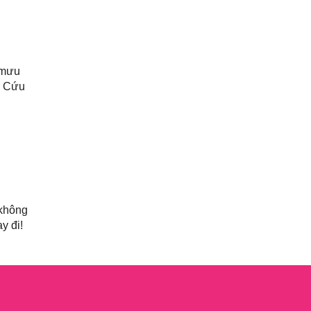
Tiểu Lý Phi Đao
(27)
TIẾU NGẠO GIANG HỒ
(162)
 mưu
Tiểu Thuyết
(1)
hồ Cứu
Truyện cười
(88)
Truyện kiếm hiệp
(1)
Truyện ngắn
(25)
Truyện tổng hợp
(57)
không
Tuyết sơn phi hồ
(11)
y đi!
Văn học
(2)
Video
(2)