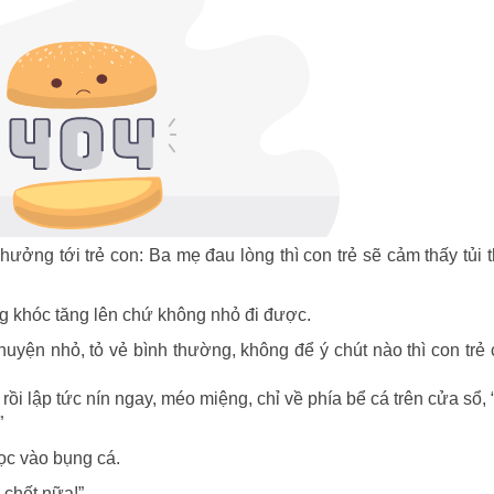
ưởng tới trẻ con: Ba mẹ đau lòng thì con trẻ sẽ cảm thấy tủi 
ếng khóc tăng lên chứ không nhỏ đi được.
huyện nhỏ, tỏ vẻ bình thường, không để ý chút nào thì con trẻ
ồi lập tức nín ngay, méo miệng, chỉ về phía bể cá trên cửa sổ,
”
học vào bụng cá.
 chết nữa!”