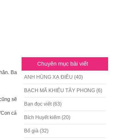
Chuyên mục bài viết
thân. Ba
ANH HÙNG XẠ ĐIÊU
(40)
BẠCH MÃ KHIẾU TÂY PHONG
(6)
 cũng sẽ
Bạn đọc viết
(63)
 “Con cá
Bích Huyết kiếm
(20)
Bố già
(32)