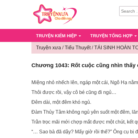
SEARCH
FOR:
TRUYỆN KIẾM HIỆP
TRUYỆN TỔNG HỢP
Truyện xưa
/
Tiểu Thuyết
/
TÁI SINH HOÀN T
Chương 1043: Rốt cuộc cũng nhìn thấy c
Miệng nhỏ nhếch lên, ngáp một cái, Ngô Hạ nằm
Thôi được rồi, vậy cô bé cũng đi ngủ…
Đêm dài, một đêm khó ngủ.
Đàm Thủy Tâm không ngủ yên suốt một đêm, lăn 
Trằn trọc mãi mới chợp mắt được một chút, kết qu
“… Sao bà đã dậy? Mấy giờ rồi thế?” Ông cụ bị đ