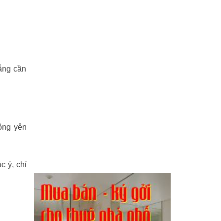
ẳng cần
hông yên
c ý, chỉ