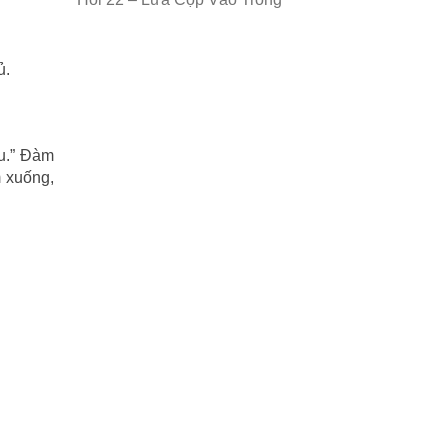
ủ.
âu.” Đàm
m xuống,