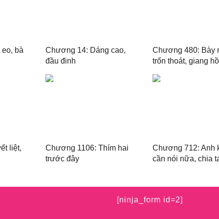
 eo, bà
Chương 14: Dáng cao,
Chương 480: Bày
đầu đinh
trốn thoát, giang 
cấp
 liệt,
Chương 1106: Thím hai
Chương 712: Anh 
trước đây
cần nói nữa, chia ta
[ninja_form id=2]