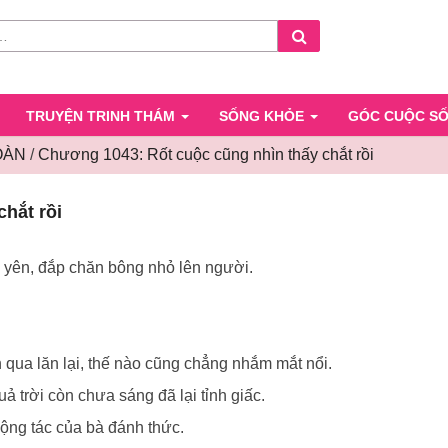
Search
TRUYỆN TRINH THÁM
SỐNG KHỎE
GÓC CUỘC S
OÀN
/
Chương 1043: Rốt cuộc cũng nhìn thấy chắt rồi
Chương
hắt rồi
1043:
Rốt
cuộc
 yên, đắp chăn bông nhỏ lên người.
cũng
nhìn
thấy
chắt
qua lăn lại, thế nào cũng chẳng nhắm mắt nổi.
rồi
ả trời còn chưa sáng đã lại tỉnh giấc.
ộng tác của bà đánh thức.