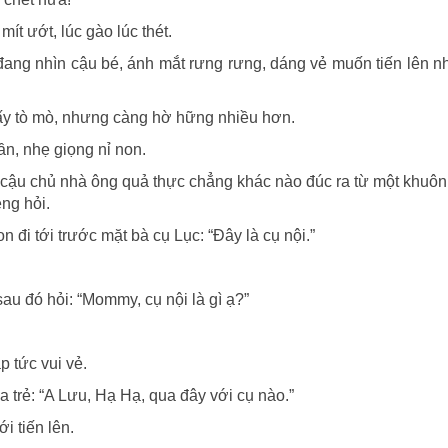
ít ướt, lúc gào lúc thét.
 đang nhìn cậu bé, ánh mắt rưng rưng, dáng vẻ muốn tiến lên n
hấy tò mò, nhưng càng hờ hững nhiều hơn.
n, nhẹ giọng nỉ non.
cậu chủ nhà ông quả thực chẳng khác nào đúc ra từ một khuôn
ệng hỏi.
 đi tới trước mặt bà cụ Lục: “Đây là cụ nội.”
sau đó hỏi: “Mommy, cụ nội là gì ạ?”
p tức vui vẻ.
 trẻ: “A Lưu, Hạ Hạ, qua đây với cụ nào.”
i tiến lên.