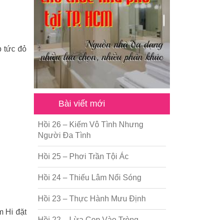
p tức đỏ
Bài viết mới
Hồi 26 – Kiếm Vô Tình Nhưng
Người Đa Tình
Hồi 25 – Phơi Trần Tội Ác
Hồi 24 – Thiếu Lâm Nổi Sóng
Hồi 23 – Thực Hành Mưu Định
m Hi đặt
Hồi 22 – Lừa Cọp Vào Tròng