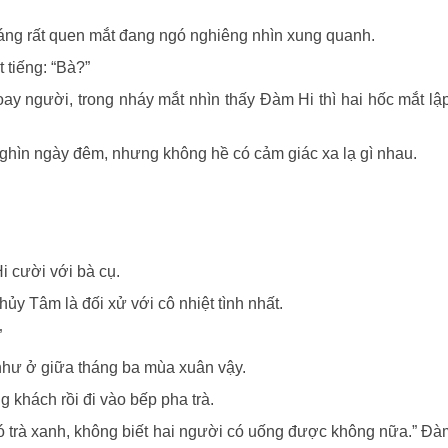
dáng rất quen mắt đang ngó nghiêng nhìn xung quanh.
 tiếng: “Bà?”
y người, trong nháy mắt nhìn thấy Đàm Hi thì hai hốc mắt lậ
hìn ngày đêm, nhưng không hề có cảm giác xa lạ gì nhau.
i cười với bà cụ.
ủy Tâm là đối xử với cô nhiệt tình nhất.
”
 như ở giữa tháng ba mùa xuân vậy.
 khách rồi đi vào bếp pha trà.
ó trà xanh, không biết hai người có uống được không nữa.” Đà