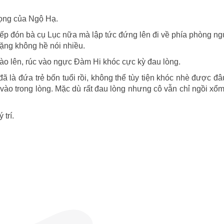
giọng của Ngộ Hạ.
iếp đón bà cụ Lục nữa mà lập tức đứng lên đi về phía phòng ng
ặng không hề nói nhiều.
ào lên, rúc vào ngực Đàm Hi khóc cực kỳ đau lòng.
 là đứa trẻ bốn tuổi rồi, không thể tùy tiện khóc nhè được đ
ào trong lòng. Mặc dù rất đau lòng nhưng cô vẫn chỉ ngồi xổ
trí.