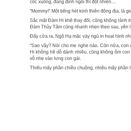
cốc xuống, đang định ngồi thì đột nhiên…
“Mommy!” Một tiếng hét kinh thiên động địa, là 
Sắc mặt Đàm Hi khẽ thay đổi, cũng không rảnh t
Đàm Thủy Tâm cũng nhanh nhẹn theo sau, yên l
Đẩy cửa ra, Ngộ Hạ mặc váy ngủ in hoạt hình nh
“Sao vậy? Nói cho mẹ nghe nào. Còn nữa, con đã
Hi không hề dỗ dành nhiều, cũng không ôm con v
vỗ nhẹ vào lưng con gái.
Thiếu mấy phần chiều chuộng, nhiều mấy phần lý 