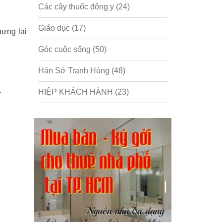
Các cây thuốc đông y
(24)
Giáo dục
(17)
hưng lại
Góc cuộc sống
(50)
Hán Sở Tranh Hùng
(48)
.
HIỆP KHÁCH HÀNH
(23)
Hồng lâu mộng
(124)
Kinh tế
(1)
Kỹ năng
(18)
Liên Thành quyết
(13)
LỘC ĐỈNH KÝ
(52)
Nước ngoài
(5)