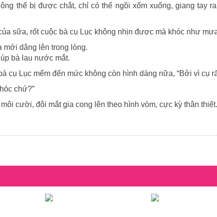
g thể bị được chắt, chỉ có thể ngồi xổm xuống, giang tay r
a sữa, rốt cuộc bà cụ Lục không nhịn được mà khóc như mưa
 mới dâng lên trong lòng.
iúp bà lau nước mắt.
bà cụ Lục mểm đến mức không còn hình dáng nữa, “Bởi vì cụ rất
khóc chứ?”
ôi cười, đôi mắt gia cong lên theo hình vòm, cực kỳ thân thiết