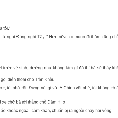
 tôi.”
 cứ nghĩ Đông nghĩ Tây..” Hơn nữa, có muốn đi thăm cũng ch
t tước vệ sinh, dường như không làm gì đó thì bà sẽ thấy k
gọi điện thoại cho Trần Khải.
tôi nhớ rồi. Đừng nói gì với A Chinh vội nhé, tôi không có á
ái xe chở bà tới thẳng chỗ Đàm Hi ở.
 áo khoác ngoài, cầm khăn, chuẩn bị ra ngoài chạy hai vòng.