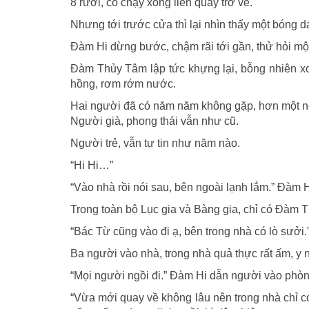
8 rưỡi, cô chạy xong liền quay trở về.
Nhưng tới trước cửa thì lại nhìn thấy một bóng 
Đàm Hi dừng bước, chậm rãi tới gần, thử hỏi một
Đàm Thủy Tâm lập tức khựng lại, bỗng nhiên xoa
hồng, rơm rớm nước.
Hai người đã có năm năm không gặp, hơn một ng
Người già, phong thái vẫn như cũ.
Người trẻ, vẫn tự tin như năm nào.
“Hi Hi…”
“Vào nhà rồi nói sau, bên ngoài lạnh lắm.” Đàm H
Trong toàn bộ Lục gia và Bàng gia, chỉ có Đàm Th
“Bác Từ cũng vào đi ạ, bên trong nhà có lò sưởi.
Ba người vào nhà, trong nhà quả thực rất ấm, y
“Mọi người ngồi đi.” Đàm Hi dẫn người vào phòng
“Vừa mới quay về không lâu nên trong nhà chỉ c