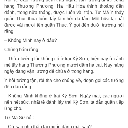
hang Thượng Phương. Hạ Hầu Hòa thỉnh thoảng đến
đánh, trong nửa tháng, được luôn vài trận. Tư Mã Ý thấy
quân Thục thua luôn, lấy làm hởi dạ lắm. Một bữa lại bắt
được vài mươi tên quân Thục. Ý gọi đến dưới trướng hỏi
rằng:
– Khổng Minh nay ở đâu?
Chúng bẩm rằng:
– Thừa tướng tôi không có ở trại Kỳ Sơn, hiện nay ở cánh
mé tây hang Thượng Phương mười dặm hạ trại. Nay hàng
ngày đang vận lương để chứa ở trong hang.
Ý hỏi tường tận, rồi tha cho chúng về, đoạn gọi các tướng
đến dặn rằng:
– Khổng Minh không ở trại Kỳ Sơn. Ngày mai, các ngươi
nên hết sức, nhất tề đánh lấy trại Kỳ Sơn, ta dẫn quân tiếp
ứng cho.
Tư Mã Sư nói:
– Cớ sao phụ thân lại muốn đánh mặt sau?