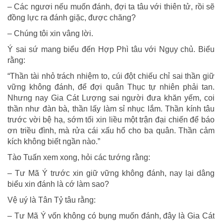
– Các ngươi nếu muốn đánh, đợi ta tâu với thiên tử, rồi sẽ
đồng lực ra đánh giặc, được chăng?
– Chúng tôi xin vâng lời.
Ý sai sứ mang biểu đến Hợp Phì tâu với Ngụy chủ. Biểu
rằng:
“Thần tài nhỏ trách nhiệm to, cúi đột chiếu chỉ sai thần giữ
vững không đánh, để đợi quân Thục tự nhiên phải tan.
Nhưng nay Gia Cát Lượng sai người đưa khăn yếm, coi
thần như đàn bà, thần lấy làm sỉ nhục lắm. Thần kính tâu
trước vời bệ hạ, sớm tối xin liều một trận đại chiến để báo
ơn triều đình, mà rửa cái xấu hổ cho ba quân. Thần cảm
kích không biết ngần nào.”
Tào Tuấn xem xong, hỏi các tướng rằng:
– Tư Mã Ý trước xin giữ vững không đánh, nay lại dâng
biểu xin đánh là cớ làm sao?
Vệ uý là Tân Tỷ tâu rằng:
– Tư Mã Ý vốn không có bụng muốn đánh, đây là Gia Cát