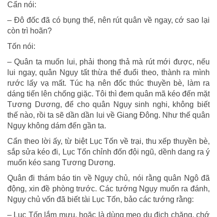
Cẩn nói:
– Đô đốc đã có bụng thế, nên rút quân về ngay, cớ sao lại
còn trì hoãn?
Tốn nói:
– Quân ta muốn lui, phải thong thả mà rút mới được, nếu
lui ngay, quân Ngụy tất thừa thế đuổi theo, thành ra mình
rước lấy vạ mất. Túc hạ nên đốc thúc thuyền bè, làm ra
dáng tiến lên chống giặc. Tôi thì đem quân mã kéo đến mặt
Tương Dương, để cho quân Ngụy sinh nghi, không biết
thế nào, rồi ta sẽ dần dần lui về Giang Đông. Như thế quân
Ngụy không dám đến gần ta.
Cẩn theo lời ấy, từ biệt Lục Tốn về trại, thu xếp thuyền bè,
sắp sửa kéo đi, Lục Tốn chỉnh đốn đội ngũ, dềnh dang ra ý
muốn kéo sang Tương Dương.
Quân đi thám báo tin về Ngụy chủ, nói rằng quân Ngô đã
động, xin đề phòng trước. Các tướng Ngụy muốn ra đánh,
Ngụy chủ vốn đã biết tài Lục Tốn, bảo các tướng rằng:
– Lục Tốn lắm mưu, hoặc là dùng mẹo dụ địch chăng, chớ