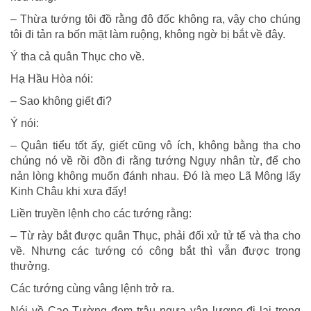
– Thừa tướng tôi đồ rằng đô đốc không ra, vậy cho chúng
tôi đi tản ra bốn mặt làm ruộng, không ngờ bị bắt về đây.
Ý tha cả quân Thục cho về.
Hạ Hầu Hòa nói:
– Sao không giết đi?
Ý nói:
– Quân tiểu tốt ấy, giết cũng vô ích, không bằng tha cho
chúng nó về rồi đồn đi rằng tướng Ngụy nhân từ, để cho
nản lòng không muốn đánh nhau. Đó là mẹo Lã Mông lấy
Kinh Châu khi xưa đấy!
Liền truyền lệnh cho các tướng rằng:
– Từ rày bắt được quân Thục, phải đối xử tử tế và tha cho
về. Nhưng các tướng có công bắt thì vẫn được trọng
thưởng.
Các tướng cùng vâng lệnh trở ra.
Nói về Cao Tường đem trâu ngựa vận lương đi lại trong