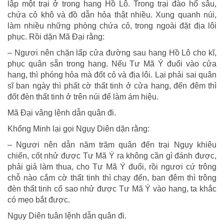
lập một trại ở trong hang Hồ Lô. Trong trại đào hố sâu,
chứa cỏ khô và đồ dẫn hỏa thật nhiều. Xung quanh núi,
làm nhiều những phòng chứa cỏ, trong ngoài đặt địa lôi
phục. Rồi dặn Mã Đại rằng:
– Ngươi nên chặn lấp cửa đường sau hang Hồ Lô cho kĩ,
phục quân sẵn trong hang. Nếu Tư Mã Ý đuổi vào cửa
hang, thì phóng hỏa mà đốt cỏ và địa lôi. Lại phải sai quân
sĩ ban ngày thì phất cờ thất tinh ở cửa hang, đến đêm thì
đốt đèn thất tinh ở trên núi để làm ám hiệu.
Mã Đại vâng lệnh dẫn quân đi.
Khổng Minh lại gọi Ngụy Diên dặn rằng:
– Ngươi nên dẫn năm trăm quân đến trại Ngụy khiêu
chiến, cốt nhử được Tư Mã Ý ra không cần gì đánh được,
phải giả làm thua, cho Tư Mã Ý đuổi, rồi ngươi cứ trông
chỗ nào cắm cờ thất tinh thì chạy đến, ban đêm thì trông
đèn thất tinh cố sao nhử được Tư Mã Ý vào hang, ta khắc
có mẹo bắt được.
Ngụy Diên tuân lệnh dẫn quân đi.