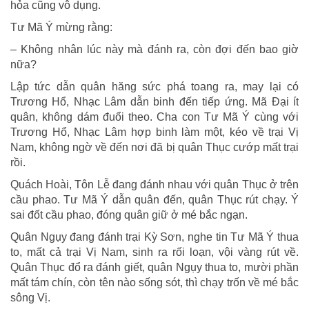
hỏa cũng vô dụng.
Tư Mã Ý mừng rằng:
– Không nhân lúc này mà đánh ra, còn đợi đến bao giờ
nữa?
Lập tức dẫn quân hăng sức phá toang ra, may lại có
Trương Hổ, Nhạc Lâm dẫn binh đến tiếp ứng. Mã Đại ít
quân, không dám đuổi theo. Cha con Tư Mã Ý cùng với
Trương Hổ, Nhạc Lâm hợp binh làm một, kéo về trại Vị
Nam, không ngờ về đến nơi đã bị quân Thục cướp mất trại
rồi.
Quách Hoài, Tôn Lễ đang đánh nhau với quân Thục ở trên
cầu phao. Tư Mã Ý dẫn quân đến, quân Thục rút chạy. Ý
sai đốt cầu phao, đóng quân giữ ở mé bắc ngạn.
Quân Ngụy đang đánh trại Kỳ Sơn, nghe tin Tư Mã Ý thua
to, mất cả trại Vị Nam, sinh ra rối loạn, vội vàng rút về.
Quân Thục đổ ra đánh giết, quân Ngụy thua to, mười phần
mất tám chín, còn tên nào sống sót, thì chạy trốn về mé bắc
sông Vị.