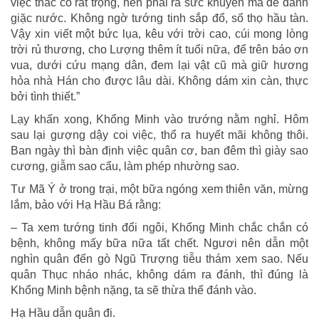
việc thác cô rất trọng, nên phải ra sức khuyển mã để đánh
giặc nước. Không ngờ tướng tinh sắp đổ, số thọ hầu tàn.
Vậy xin viết một bức lụa, kêu với trời cao, cúi mong lòng
trời rủ thương, cho Lượng thêm ít tuổi nữa, để trên báo ơn
vua, dưới cứu mạng dân, đem lại vật cũ mà giữ hương
hỏa nhà Hán cho được lâu dài. Không dám xin càn, thực
bởi tình thiết.”
Lạy khấn xong, Khổng Minh vào trướng nằm nghỉ. Hôm
sau lại gượng dậy coi việc, thổ ra huyết mãi không thôi.
Ban ngày thì bàn định việc quân cơ, ban đêm thì giày sao
cương, giẫm sao cẩu, làm phép nhường sao.
Tư Mã Ý ở trong trại, một bữa ngóng xem thiên văn, mừng
lắm, bảo với Hạ Hầu Bá rằng:
– Ta xem tướng tinh đổi ngôi, Khổng Minh chắc chắn có
bệnh, không mấy bữa nữa tất chết. Ngươi nên dẫn một
nghìn quân đến gò Ngũ Trượng tiễu thám xem sao. Nếu
quân Thục nháo nhác, không dám ra đánh, thì đúng là
Khổng Minh bệnh nặng, ta sẽ thừa thế đánh vào.
Hạ Hầu dẫn quân đi.