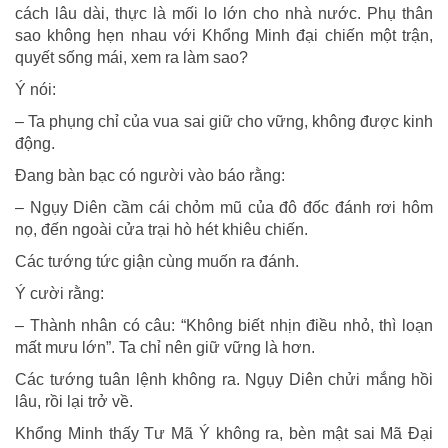
cách lâu dài, thực là mối lo lớn cho nhà nước. Phụ thân
sao không hẹn nhau với Khổng Minh đại chiến một trận,
quyết sống mái, xem ra làm sao?
Ý nói:
– Ta phụng chỉ của vua sai giữ cho vững, không được kinh
động.
Đang bàn bạc có người vào báo rằng:
– Ngụy Diên cầm cái chỏm mũ của đô đốc đánh rơi hôm
nọ, đến ngoài cửa trại hò hét khiêu chiến.
Các tướng tức giận cùng muốn ra đánh.
Ý cười rằng:
– Thành nhân có câu: “Không biết nhịn điều nhỏ, thì loạn
mất mưu lớn”. Ta chỉ nên giữ vững là hơn.
Các tướng tuân lệnh không ra. Ngụy Diên chửi mắng hồi
lâu, rồi lại trở về.
Khổng Minh thấy Tư Mã Ý không ra, bèn mật sai Mã Đại