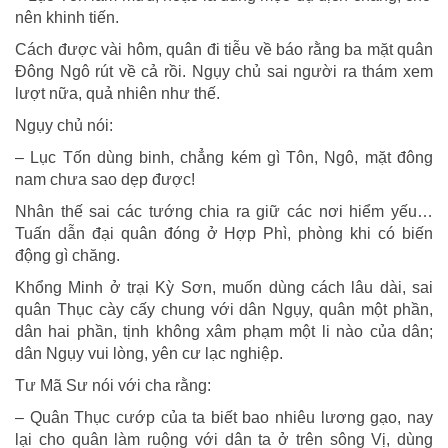
nên khinh tiến.
Cách được vài hôm, quân đi tiễu về báo rằng ba mặt quân
Đông Ngô rút về cả rồi. Ngụy chủ sai người ra thám xem
lượt nữa, quả nhiên như thế.
Ngụy chủ nói:
– Lục Tốn dùng binh, chẳng kém gì Tôn, Ngô, mặt đông
nam chưa sao dẹp được!
Nhân thế sai các tướng chia ra giữ các nơi hiểm yếu…
Tuấn dẫn đại quân đóng ở Hợp Phì, phòng khi có biến
động gì chăng.
Khổng Minh ở trại Kỳ Sơn, muốn dùng cách lâu dài, sai
quân Thục cày cấy chung với dân Ngụy, quân một phần,
dân hai phần, tịnh không xâm phạm một li nào của dân;
dân Ngụy vui lòng, yên cư lạc nghiệp.
Tư Mã Sư nói với cha rằng:
– Quân Thục cướp của ta biết bao nhiêu lương gạo, nay
lại cho quân làm ruộng với dân ta ở trên sông Vị, dùng