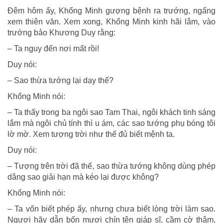
Đêm hôm ấy, Khổng Minh gượng bệnh ra trướng, ngẩng
xem thiên văn. Xem xong, Khổng Minh kinh hãi lắm, vào
trướng bảo Khương Duy rằng:
– Ta nguy đến nơi mất rồi!
Duy nói:
– Sao thừa tướng lại dạy thế?
Khổng Minh nói:
– Ta thấy trong ba ngôi sao Tam Thai, ngôi khách tinh sáng
lắm mà ngôi chủ tính thì u ám, các sao tướng phụ bóng tôi
lờ mờ. Xem tượng trời như thế đủ biết mệnh ta.
Duy nói:
– Tượng trên trời đã thế, sao thừa tướng không dùng phép
dâng sao giải hạn mà kéo lại được không?
Khổng Minh nói:
– Ta vốn biết phép ấy, nhưng chưa biết lòng trời làm sao.
Ngươi hãy dẫn bốn mươi chín tên giáp sĩ, cầm cờ thâm,