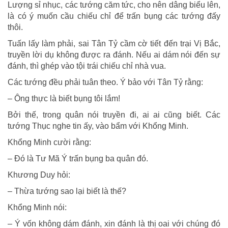
Lượng sỉ nhục, các tướng căm tức, cho nên dâng biểu lên,
là có ý muốn cầu chiếu chỉ để trấn bụng các tướng đấy
thôi.
Tuấn lấy làm phải, sai Tân Tỷ cầm cờ tiết đến trại Vị Bắc,
truyền lời dụ không được ra đánh. Nếu ai dám nói đến sự
đánh, thì ghép vào tội trái chiếu chỉ nhà vua.
Các tướng đều phải tuân theo. Ý bảo với Tân Tỷ rằng:
– Ông thực là biết bụng tôi lắm!
Bởi thế, trong quân nói truyền đi, ai ai cũng biết. Các
tướng Thục nghe tin ấy, vào bẩm với Khổng Minh.
Khổng Minh cười rằng:
– Đó là Tư Mã Ý trấn bụng ba quân đó.
Khương Duy hỏi:
– Thừa tướng sao lại biết là thế?
Khổng Minh nói:
– Ý vốn không dám đánh, xin đánh là thị oai với chúng đó