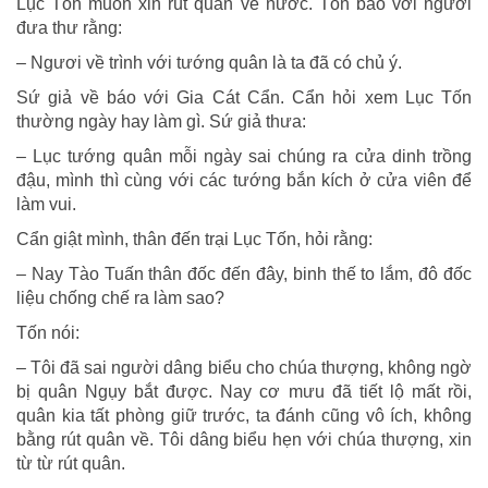
Lục Tốn muốn xin rút quân về nước. Tốn bảo với người
đưa thư rằng:
– Ngươi về trình với tướng quân là ta đã có chủ ý.
Sứ giả về báo với Gia Cát Cẩn. Cẩn hỏi xem Lục Tốn
thường ngày hay làm gì. Sứ giả thưa:
– Lục tướng quân mỗi ngày sai chúng ra cửa dinh trồng
đậu, mình thì cùng với các tướng bắn kích ở cửa viên để
làm vui.
Cẩn giật mình, thân đến trại Lục Tốn, hỏi rằng:
– Nay Tào Tuấn thân đốc đến đây, binh thế to lắm, đô đốc
liệu chống chế ra làm sao?
Tốn nói:
– Tôi đã sai người dâng biểu cho chúa thượng, không ngờ
bị quân Ngụy bắt được. Nay cơ mưu đã tiết lộ mất rồi,
quân kia tất phòng giữ trước, ta đánh cũng vô ích, không
bằng rút quân về. Tôi dâng biểu hẹn với chúa thượng, xin
từ từ rút quân.