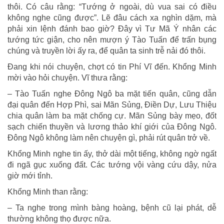
thôi. Có câu rằng: “Tướng ở ngoài, dù vua sai có điều
không nghe cũng được”. Lẽ đâu cách xa nghìn dặm, mà
phải xin lệnh đánh bao giờ? Đây vì Tư Mã Ý nhân các
tướng tức giận, cho nên mượn ý Tào Tuấn để trấn bụng
chúng và truyền lời ấy ra, để quân ta sinh trễ nải đó thôi.
Đang khi nói chuyện, chợt có tin Phí Vĩ đến. Khổng Minh
mời vào hỏi chuyện. Vĩ thưa rằng:
– Tào Tuấn nghe Đông Ngô ba mặt tiến quân, cũng dẫn
đại quân đến Hợp Phì, sai Mãn Sủng, Điền Dự, Lưu Thiệu
chia quân làm ba mặt chống cự. Mãn Sủng bày mẹo, đốt
sạch chiến thuyền và lương thảo khí giới của Đông Ngô.
Đông Ngô không làm nên chuyện gì, phải rút quân trở về.
Khổng Minh nghe tin ấy, thở dài một tiếng, không ngờ ngất
đi ngã gục xuống đất. Các tướng vội vàng cứu dậy, nửa
giờ mới tỉnh.
Khổng Minh than rằng:
– Ta nghe trong mình bàng hoàng, bệnh cũ lại phát, dễ
thường không thọ được nữa.