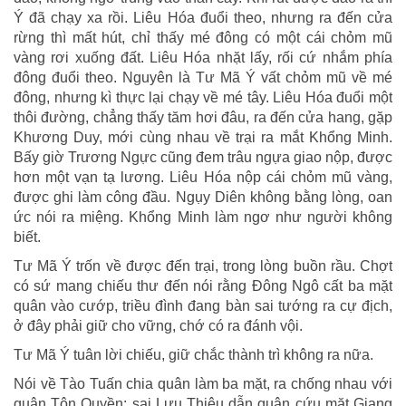
Ý đã chạy xa rồi. Liêu Hóa đuổi theo, nhưng ra đến cửa
rừng thì mất hút, chỉ thấy mé đông có một cái chỏm mũ
vàng rơi xuống đất. Liêu Hóa nhặt lấy, rối cứ nhắm phía
đông đuổi theo. Nguyên là Tư Mã Ý vất chỏm mũ về mé
đông, nhưng kì thực lại chạy về mé tây. Liêu Hóa đuổi một
thôi đường, chẳng thấy tăm hơi đâu, ra đến cửa hang, gặp
Khương Duy, mới cùng nhau về trại ra mắt Khổng Minh.
Bấy giờ Trương Ngực cũng đem trâu ngựa giao nộp, được
hơn một vạn tạ lương. Liêu Hóa nộp cái chỏm mũ vàng,
được ghi làm công đầu. Ngụy Diên không bằng lòng, oan
ức nói ra miệng. Khổng Minh làm ngơ như người không
biết.
Tư Mã Ý trốn về được đến trại, trong lòng buồn rầu. Chợt
có sứ mang chiếu thư đến nói rằng Đông Ngô cất ba mặt
quân vào cướp, triều đình đang bàn sai tướng ra cự địch,
ở đây phải giữ cho vững, chớ có ra đánh vội.
Tư Mã Ý tuân lời chiếu, giữ chắc thành trì không ra nữa.
Nói về Tào Tuấn chia quân làm ba mặt, ra chống nhau với
quân Tôn Quyền; sai Lưu Thiệu dẫn quân cứu mặt Giang