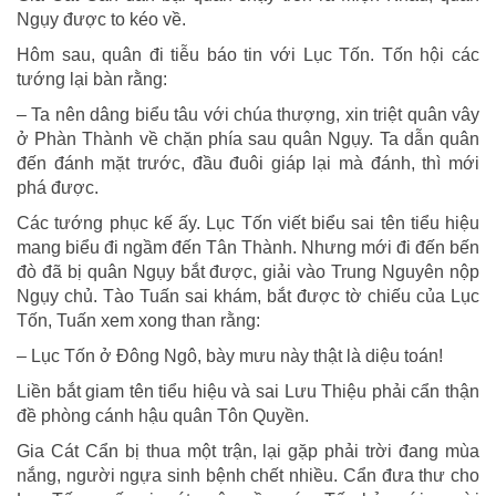
Ngụy được to kéo về.
Hôm sau, quân đi tiễu báo tin với Lục Tốn. Tốn hội các
tướng lại bàn rằng:
– Ta nên dâng biểu tâu với chúa thượng, xin triệt quân vây
ở Phàn Thành về chặn phía sau quân Ngụy. Ta dẫn quân
đến đánh mặt trước, đầu đuôi giáp lại mà đánh, thì mới
phá được.
Các tướng phục kế ấy. Lục Tốn viết biểu sai tên tiểu hiệu
mang biểu đi ngầm đến Tân Thành. Nhưng mới đi đến bến
đò đã bị quân Ngụy bắt được, giải vào Trung Nguyên nộp
Ngụy chủ. Tào Tuấn sai khám, bắt được tờ chiếu của Lục
Tốn, Tuấn xem xong than rằng:
– Lục Tốn ở Đông Ngô, bày mưu này thật là diệu toán!
Liền bắt giam tên tiểu hiệu và sai Lưu Thiệu phải cẩn thận
đề phòng cánh hậu quân Tôn Quyền.
Gia Cát Cẩn bị thua một trận, lại gặp phải trời đang mùa
nắng, người ngựa sinh bệnh chết nhiều. Cẩn đưa thư cho