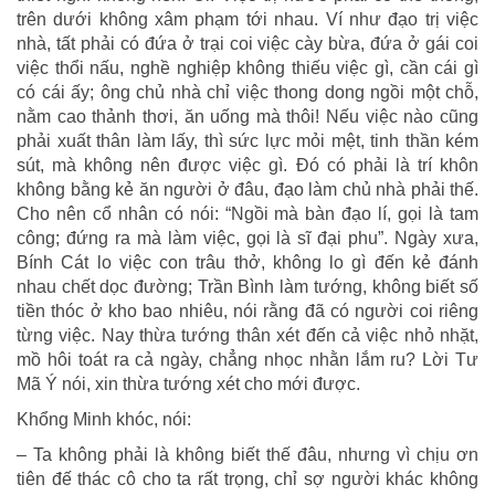
trên dưới không xâm phạm tới nhau. Ví như đạo trị việc
nhà, tất phải có đứa ở trại coi việc cày bừa, đứa ở gái coi
việc thổi nấu, nghề nghiệp không thiếu việc gì, cần cái gì
có cái ấy; ông chủ nhà chỉ việc thong dong ngồi một chỗ,
nằm cao thảnh thơi, ăn uống mà thôi! Nếu việc nào cũng
phải xuất thân làm lấy, thì sức lực mỏi mệt, tinh thần kém
sút, mà không nên được việc gì. Đó có phải là trí khôn
không bằng kẻ ăn người ở đâu, đạo làm chủ nhà phải thế.
Cho nên cổ nhân có nói: “Ngồi mà bàn đạo lí, gọi là tam
công; đứng ra mà làm việc, gọi là sĩ đại phu”. Ngày xưa,
Bính Cát lo việc con trâu thở, không lo gì đến kẻ đánh
nhau chết dọc đường; Trần Bình làm tướng, không biết số
tiền thóc ở kho bao nhiêu, nói rằng đã có người coi riêng
từng việc. Nay thừa tướng thân xét đến cả việc nhỏ nhặt,
mồ hôi toát ra cả ngày, chẳng nhọc nhằn lắm ru? Lời Tư
Mã Ý nói, xin thừa tướng xét cho mới được.
Khổng Minh khóc, nói:
– Ta không phải là không biết thế đâu, nhưng vì chịu ơn
tiên đế thác cô cho ta rất trọng, chỉ sợ người khác không