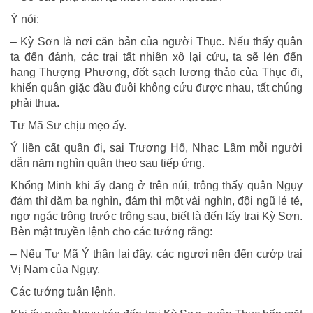
Ý nói:
– Kỳ Sơn là nơi căn bản của người Thục. Nếu thấy quân
ta đến đánh, các trại tất nhiên xô lại cứu, ta sẽ lẻn đến
hang Thượng Phương, đốt sạch lương thảo của Thục đi,
khiến quân giặc đầu đuôi không cứu được nhau, tất chúng
phải thua.
Tư Mã Sư chịu mẹo ấy.
Ý liền cất quân đi, sai Trương Hổ, Nhạc Lâm mỗi người
dẫn năm nghìn quân theo sau tiếp ứng.
Khổng Minh khi ấy đang ở trên núi, trông thấy quân Ngụy
đám thì dăm ba nghìn, đám thì một vài nghìn, đội ngũ lẻ tẻ,
ngơ ngác trông trước trông sau, biết là đến lấy trại Kỳ Sơn.
Bèn mật truyền lệnh cho các tướng rằng:
– Nếu Tư Mã Ý thân lại đây, các ngươi nên đến cướp trại
Vị Nam của Ngụy.
Các tướng tuân lệnh.