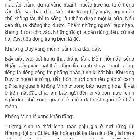
mặc áo thâm, đứng vòng quanh ngoài trường, ta ở trong
cầu đảo sao bắc đẩu. Nếu như trong bảy ngày, ngọn đèn
chủ không tắt, thì ta sống lâu thêm được một kỉ nữa. Nếu
đèn tắt, ta không thọ được. Phàm những người tạp nhạp,
không được cho vào. Những đồ gì ta cần dùng đến, cứ sai
hai đứa tiểu đồng trang biện là đủ.
Khương Duy vâng mệnh, sắm sửa đâu đấy.
Bấy giờ, vào tiết trung thu, tháng tám. Đêm hôm ấy, sông
Ngân vằng vặc, hạt thóc đầm đìa, canh khuya thanh vắng,
tiếng la tiếng cồng im phăng phắc, tinh kì hắt hiu. Khương
Duy ở ngoài trướng, dẫn bốn mươi chín tên giáp sĩ canh
giữ xung quanh Khổng Minh ở trong bày hương hoa, lễ vật
ở trên mặt đất, chia làm bảy ngôi đèn to và bốn mươi chín
ngôi đèn nhỏ xung quanh, ở giữa đặt một ngọn đèn bản
mệnh.
Khổng Minh lễ xong khấn rằng:
“Lượng sinh ra thời loạn, toan chịu già ở nơi rừng rú.
Nhưng đội ơn Chiêu liệt hoàng đế ba lần cầu đến, lại thừa