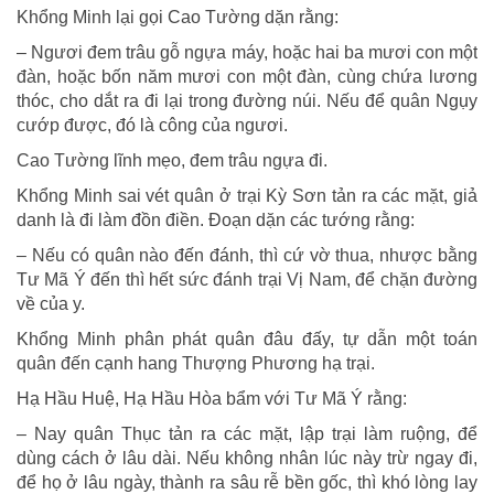
Khổng Minh lại gọi Cao Tường dặn rằng:
– Ngươi đem trâu gỗ ngựa máy, hoặc hai ba mươi con một
đàn, hoặc bốn năm mươi con một đàn, cùng chứa lương
thóc, cho dắt ra đi lại trong đường núi. Nếu để quân Ngụy
cướp được, đó là công của ngươi.
Cao Tường lĩnh mẹo, đem trâu ngựa đi.
Khổng Minh sai vét quân ở trại Kỳ Sơn tản ra các mặt, giả
danh là đi làm đồn điền. Đoạn dặn các tướng rằng:
– Nếu có quân nào đến đánh, thì cứ vờ thua, nhược bằng
Tư Mã Ý đến thì hết sức đánh trại Vị Nam, để chặn đường
về của y.
Khổng Minh phân phát quân đâu đấy, tự dẫn một toán
quân đến cạnh hang Thượng Phương hạ trại.
Hạ Hầu Huệ, Hạ Hầu Hòa bẩm với Tư Mã Ý rằng:
– Nay quân Thục tản ra các mặt, lập trại làm ruộng, để
dùng cách ở lâu dài. Nếu không nhân lúc này trừ ngay đi,
để họ ở lâu ngày, thành ra sâu rễ bền gốc, thì khó lòng lay