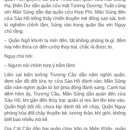
Hạ; Điền Dư dẫn quân cứu mặt Tương Dương; Tuấn cùng
với Mãn Sủng dẫn đại quân cứu Hợp Phì. Mãn Sủng đến
cửa Sào Hồ trông thấy chiến thuyền mé đông san sát, tinh
kì nghiêm chỉnh lắm, Sủng vào trung quân tâu với Ngụy
chủ rằng:
– Quân Ngô khinh ta mới đến, tất không phòng bị gì, đêm
nay nên thừa cơ đến cướp thủy trại, chắc là được to.
Ngụy chủ nói:
– Ngươi nói chính hợp ý trẫm lắm!
Liền sai kiện tướng Trương Cầu dẫn năm nghìn quân,
đem sẳn đồ đốt lửa, tự cửa Sào Hồ đánh vào; Mãn Sủng
dẫn năm nghìn quân từ bờ phía đông đánh sang. Canh hai
đêm hôm ấy, Trương Cầu, Mãn Sủng dẫn quân đến cửa
Sào Hồ; khi gần đến thủy trại, quân sĩ reo ầm lên kéo vào.
Quân Ngô bối rối, chưa kịp đánh đã vỡ chạy. Quân Ngụy
phóng hỏa đốt cháy thuyền bè, lương thảo, khí giới, không
biết bao nhiêu mà kể.
Gia Cát Cẩn dẫn bại quân chạy trốn ra Miện Khẩu, quân