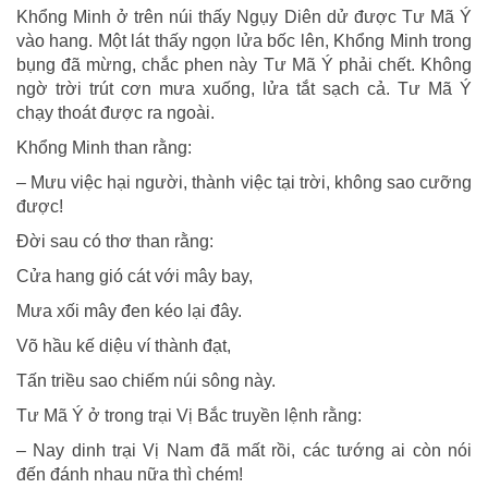
Khổng Minh ở trên núi thấy Ngụy Diên dử được Tư Mã Ý
vào hang. Một lát thấy ngọn lửa bốc lên, Khổng Minh trong
bụng đã mừng, chắc phen này Tư Mã Ý phải chết. Không
ngờ trời trút cơn mưa xuống, lửa tắt sạch cả. Tư Mã Ý
chạy thoát được ra ngoài.
Khổng Minh than rằng:
– Mưu việc hại người, thành việc tại trời, không sao cưỡng
được!
Đời sau có thơ than rằng:
Cửa hang gió cát với mây bay,
Mưa xối mây đen kéo lại đây.
Võ hầu kế diệu ví thành đạt,
Tấn triều sao chiếm núi sông này.
Tư Mã Ý ở trong trại Vị Bắc truyền lệnh rằng:
– Nay dinh trại Vị Nam đã mất rồi, các tướng ai còn nói
đến đánh nhau nữa thì chém!