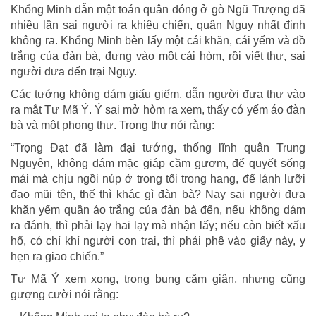
Khổng Minh dẫn một toán quân đóng ở gò Ngũ Trượng đã
nhiều lần sai người ra khiêu chiến, quân Ngụy nhất định
không ra. Khổng Minh bèn lấy một cái khăn, cái yếm và đồ
trắng của đàn bà, đựng vào một cái hòm, rồi viết thư, sai
người đưa đến trại Ngụy.
Các tướng không dám giấu giếm, dẫn người đưa thư vào
ra mắt Tư Mã Ý. Ý sai mở hòm ra xem, thấy có yếm áo đàn
bà và một phong thư. Trong thư nói rằng:
“Trọng Đạt đã làm đại tướng, thống lĩnh quân Trung
Nguyên, không dám mặc giáp cầm gươm, để quyết sống
mái mà chịu ngồi núp ở trong tối trong hang, để lánh lưỡi
đao mũi tên, thế thì khác gì đàn bà? Nay sai người đưa
khăn yếm quần áo trắng của đàn bà đến, nếu không dám
ra đánh, thì phải lạy hai lạy mà nhận lấy; nếu còn biết xấu
hổ, có chí khí người con trai, thì phải phê vào giấy này, y
hẹn ra giao chiến.”
Tư Mã Ý xem xong, trong bụng căm giận, nhưng cũng
gượng cười nói rằng: