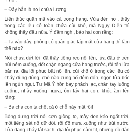
– Đây hẳn là nơi chứa lương.
Liền thúc quân mã vào cả trong hang. Vừa đến nơi, thấy
trong các lều cỏ toàn chứa củi khô, mà Ngụy Diên thì
không thấy đâu nữa. Ý đâm nghi, bảo hai con rằng:
– Ta vào đây, phỏng có quân giặc lấp mất cửa hang thì làm
thế nào?
Nói chưa dứt lời, đã thấy tiếng reo nổi lên, lửa đâu ở trên
núi ném xuống, đốt chặn ngang cửa hang trước, rồi tên lửa
bắn ra, địa lôi phục bật nổ lên, củi khô ở trong các lều cỏ
cháy đùng đùng, chỗ nào cũng nổ đôm đốp, ngọn lửa bốc
lên ngùn ngụt. Tư Mã Ý hồn bay phách lạc, chân tay luống
cuống, nhảy xuống ngựa, ôm lấy hai con, khóc ầm lên
rằng:
– Ba cha con ta chết cả ở chỗ này mất rồi!
Bỗng dưng trời nổi cơn giông to, mây đen kéo ngất trời,
một tiếng sét nổ dữ dội, rồi đổ mưa xuống như trút nước.
Lửa đang cháy tắt sạch, địa lôi phục câm tịt, những đồ dẫn