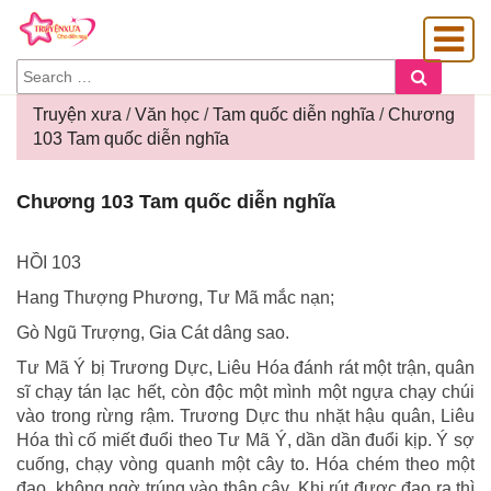
SEARCH
Search
FOR:
Truyện xưa
/
Văn học
/
Tam quốc diễn nghĩa
/
Chương
103 Tam quốc diễn nghĩa
OÀNG GIA
Chương
Chương 103 Tam quốc diễn nghĩa
103
Tam
quốc
HỒI 103
diễn
Hang Thượng Phương, Tư Mã mắc nạn;
nghĩa
Gò Ngũ Trượng, Gia Cát dâng sao.
Tư Mã Ý bị Trương Dực, Liêu Hóa đánh rát một trận, quân
sĩ chạy tán lạc hết, còn độc một mình một ngựa chạy chúi
vào trong rừng rậm. Trương Dực thu nhặt hậu quân, Liêu
Hóa thì cố miết đuổi theo Tư Mã Ý, dần dần đuổi kịp. Ý sợ
cuống, chạy vòng quanh một cây to. Hóa chém theo một
đao, không ngờ trúng vào thân cây. Khi rút được đao ra thì