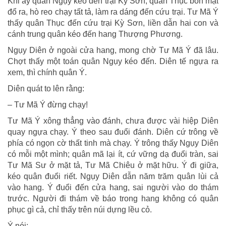
Khi ấy quân Ngụy kéo đến trại Kỳ Sơn, quân Thục bốn mặt
đổ ra, hò reo chạy tất tả, làm ra dáng đến cứu trại. Tư Mã Ý
thấy quân Thục đến cứu trại Kỳ Sơn, liền dẫn hai con và
cánh trung quân kéo đến hang Thượng Phương.
Ngụy Diên ở ngoài cửa hang, mong chờ Tư Mã Ý đã lâu.
Chợt thấy một toán quân Ngụy kéo đến. Diên tế ngựa ra
xem, thì chính quân Ý.
Diên quát to lên rằng:
– Tư Mã Ý đừng chạy!
Tư Mã Ý xông thẳng vào đánh, chưa được vài hiệp Diên
quay ngựa chạy. Ý theo sau đuổi đánh. Diên cứ trông về
phía có ngọn cờ thất tinh mà chạy. Ý trông thấy Ngụy Diên
có mỗi một mình; quân mã lại ít, cứ vững dạ đuổi tràn, sai
Tư Mã Sư ở mặt tả, Tư Mã Chiêu ở mặt hữu. Ý đi giữa,
kéo quân đuổi riết. Ngụy Diên dẫn năm trăm quân lùi cả
vào hang. Ý đuổi đến cửa hang, sai người vào do thám
trước. Người đi thám về báo trong hang không có quân
phục gì cả, chỉ thấy trên núi dựng lều cỏ.
Ý nói: