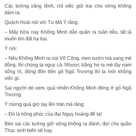
Các tướng vâng lệnh, chỉ việc giữ trại cho vững không
dám ra.
Quách Hoài nói với Tư Mã Ý rằng:
– Mấy bữa nay Khổng Minh dẫn quân ra tuần tiễu, tất là
muốn tìm đất hạ trại.
Ý nói:
– Nếu Khổng Minh ra núi Võ Công, men sườn mà sang mé
đông, thì chúng ta nguy cả. Nhược bằng họ ra mé tây nam
sông Vị, đóng đồn trên gò Ngũ Trượng thì ta mới không
việc gì.
Sai người dò xem, quả nhiên Khổng Minh đóng ở gò Ngũ
Trượng.
Ý mừng quá giơ tay lên trán mà rằng:
– Đó là hồng phúc của đại Ngụy hoàng đế ta!
Bèn sai các tướng giữ vững không ra đánh, đợi cho quân
Thục sinh biến sẽ hay.