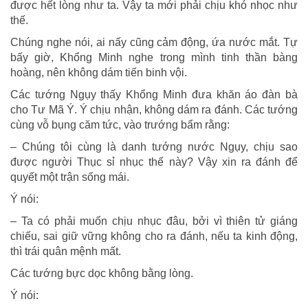
được hết lòng như ta. Vậy ta mới phải chịu khó nhọc như
thế.
Chúng nghe nói, ai nấy cũng cảm động, ứa nước mắt. Tự
bấy giờ, Khổng Minh nghe trong mình tinh thần bàng
hoàng, nên không dám tiến binh vội.
Các tướng Ngụy thấy Khổng Minh đưa khăn áo đàn bà
cho Tư Mã Ý. Ý chịu nhận, không dám ra đánh. Các tướng
cùng vỗ bụng căm tức, vào trướng bẩm rằng:
– Chúng tôi cùng là danh tướng nước Ngụy, chịu sao
được người Thục sỉ nhục thế này? Vậy xin ra đánh để
quyết một trận sống mái.
Ý nói:
– Ta có phải muốn chịu nhục đâu, bởi vì thiên tử giáng
chiếu, sai giữ vững không cho ra đánh, nếu ta kinh động,
thì trái quân mệnh mất.
Các tướng bực dọc không bằng lòng.
Ý nói: