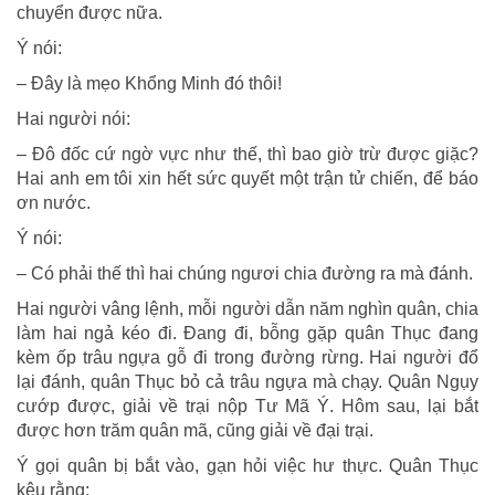
chuyển được nữa.
Ý nói:
– Đây là mẹo Khổng Minh đó thôi!
Hai người nói:
– Đô đốc cứ ngờ vực như thế, thì bao giờ trừ được giặc?
Hai anh em tôi xin hết sức quyết một trận tử chiến, để báo
ơn nước.
Ý nói:
– Có phải thế thì hai chúng ngươi chia đường ra mà đánh.
Hai người vâng lệnh, mỗi người dẫn năm nghìn quân, chia
làm hai ngả kéo đi. Đang đi, bỗng gặp quân Thục đang
kèm ốp trâu ngựa gỗ đi trong đường rừng. Hai người đổ
lại đánh, quân Thục bỏ cả trâu ngựa mà chạy. Quân Ngụy
cướp được, giải về trại nộp Tư Mã Ý. Hôm sau, lại bắt
được hơn trăm quân mã, cũng giải về đại trại.
Ý gọi quân bị bắt vào, gạn hỏi việc hư thực. Quân Thục
kêu rằng: