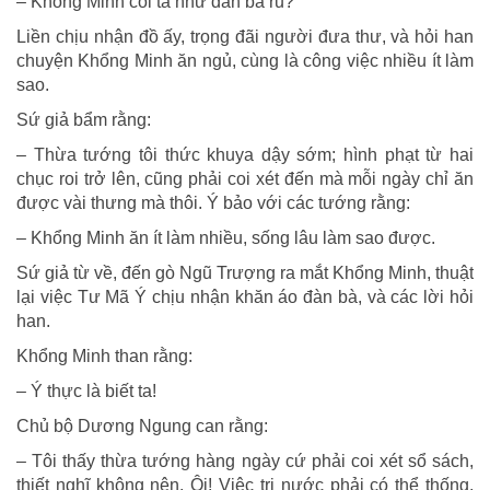
– Khổng Minh coi ta như đàn bà ru?
Liền chịu nhận đồ ấy, trọng đãi người đưa thư, và hỏi han
chuyện Khổng Minh ăn ngủ, cùng là công việc nhiều ít làm
sao.
Sứ giả bẩm rằng:
– Thừa tướng tôi thức khuya dậy sớm; hình phạt từ hai
chục roi trở lên, cũng phải coi xét đến mà mỗi ngày chỉ ăn
được vài thưng mà thôi. Ý bảo với các tướng rằng:
– Khổng Minh ăn ít làm nhiều, sống lâu làm sao được.
Sứ giả từ về, đến gò Ngũ Trượng ra mắt Khổng Minh, thuật
lại việc Tư Mã Ý chịu nhận khăn áo đàn bà, và các lời hỏi
han.
Khổng Minh than rằng:
– Ý thực là biết ta!
Chủ bộ Dương Ngung can rằng:
– Tôi thấy thừa tướng hàng ngày cứ phải coi xét sổ sách,
thiết nghĩ không nên. Ôi! Việc trị nước phải có thể thống,