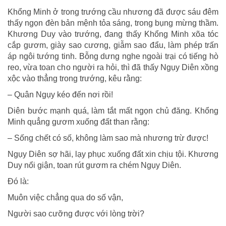
Khổng Minh ở trong trướng cầu nhương đã được sáu đêm
thấy ngọn đèn bản mệnh tỏa sáng, trong bụng mừng thầm.
Khương Duy vào trướng, đang thấy Khổng Minh xõa tóc
cắp gươm, giày sao cương, giẫm sao đẩu, làm phép trấn
áp ngôi tướng tinh. Bỗng dưng nghe ngoài trại có tiếng hò
reo, vừa toan cho người ra hỏi, thì đã thấy Ngụy Diên xồng
xộc vào thẳng trong trướng, kêu rằng:
– Quân Ngụy kéo đến nơi rồi!
Diên bước mạnh quá, làm tắt mất ngọn chủ đăng. Khổng
Minh quẳng gươm xuống đất than rằng:
– Sống chết có số, không làm sao mà nhương trừ được!
Ngụy Diên sợ hãi, lạy phục xuống đất xin chịu tội. Khương
Duy nổi giận, toan rút gươm ra chém Ngụy Diên.
Đó là:
Muôn việc chẳng qua do số vận,
Người sao cưỡng được với lòng trời?