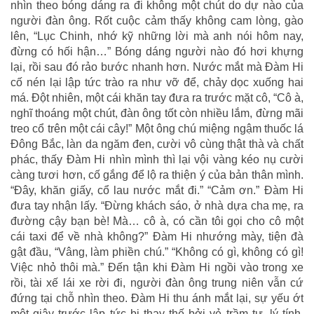
nhìn theo bóng dáng ra đi không một chút do dự nào của
người đàn ông. Rốt cuộc cảm thấy không cam lòng, gào
lên, “Lục Chinh, nhớ kỹ những lời mà anh nói hôm nay,
đừng có hối hận…” Bóng dáng người nào đó hơi khựng
lại, rồi sau đó rảo bước nhanh hơn. Nước mắt mà Đàm Hi
cố nén lại lập tức trào ra như vỡ để, chảy dọc xuống hai
má. Đột nhiên, một cái khăn tay đưa ra trước mặt cô, “Cô à,
nghĩ thoáng một chút, đàn ông tốt còn nhiều lắm, đừng mãi
treo cổ trên một cái cây!” Một ông chú miệng ngậm thuốc lá
Đông Bắc, làn da ngăm đen, cười vô cùng thật thà và chất
phác, thấy Đàm Hi nhìn mình thì lại vội vàng kéo nụ cười
càng tươi hơn, cố gắng để lộ ra thiện ý của bản thân mình.
“Đây, khăn giấy, cổ lau nước mắt đi.” “Cảm ơn.” Đàm Hi
đưa tay nhận lấy. “Đừng khách sáo, ở nhà dựa cha mẹ, ra
đường cậy bạn bè! Mà… cô à, có cần tôi gọi cho cô một
cái taxi để về nhà không?” Đàm Hi nhướng mày, tiện đà
gật đầu, “Vâng, làm phiền chú.” “Không có gì, không có gì!
Việc nhỏ thôi mà.” Đến tận khi Đàm Hi ngồi vào trong xe
rồi, tài xế lái xe rời đi, người đàn ông trung niên vẫn cứ
đứng tại chỗ nhìn theo. Đàm Hi thu ánh mắt lại, sự yếu ớt
một giây trước lập tức bị thay thế bởi vẻ trầm tư, lý tính,