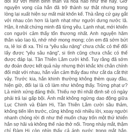
đối xử với mình bình thản và hòa hảo như thế này. Giờ
nguyện vọng của hắn đã trở thành sự thật nhưng trong
lòng lại xuất hiện sự mất mát khốn kể. Thà rằng cứ gay gắt
với nhau còn hơn là lạnh nhạt như người dưng nước lã.
Hận, ít nhất chứng minh đã từng yêu. Lạnh nhạt, mới khiến
con người cảm thấy tổn thương nhất. Anh nguyện hãm
thân vào lao tù, nhớ nhớ mong mong; còn em đã sớm bứt
ra, lẻ loi đi xa. Thì ra “yêu sâu nặng” chưa chắc có thể đổi
lấy được “yêu sâu nặng”, si tình cũng chưa chắc có thể
được đáp lại. Tần Thiên Lâm cười khổ. Tuy rằng đã sớm
dự đoán được kết quả này nhưng thời khắc khi chân chính
đối mặt với nhau, hắn vẫn cảm thấy đau như cắt da cắt thịt
vậy. Trước kia, hắn khinh thường không thèm quay đầu,
hiện giờ, đổi lại là cô làm như không thấy. Trừng phạt ư?
Là mình xứng đáng thôi. Thiếu nợ thì nhất định sẽ có ngày
phải trả lại gấp bội. Ánh mắt không ngừng dao động giữa
Lục Chinh và Đàm Hi, Tần Thiên Lâm cười sầu thảm,
không tiến lên trước, cũng không nói nhiều lời, xoay người
nhanh chóng rời đi như thể muốn chạy trốn một thứ khiến
hắn sợ hãi và không thể nào thở nổi. Trong nháy mắt, thậm
chí Đàm Hi còn nhìn thấy cả ánh nước trong mắt hắn,