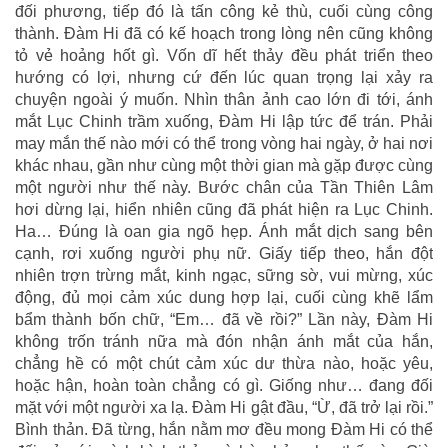
đối phương, tiếp đó là tấn công kẻ thù, cuối cùng công
thành. Đàm Hi đã có kế hoạch trong lòng nên cũng không
tỏ vẻ hoảng hốt gì. Vốn dĩ hết thảy đều phát triển theo
hướng có lợi, nhưng cứ đến lúc quan trọng lại xảy ra
chuyện ngoài ý muốn. Nhìn thân ảnh cao lớn đi tới, ánh
mắt Lục Chinh trầm xuống, Đàm Hi lập tức để trán. Phải
may mắn thế nào mới có thể trong vòng hai ngày, ở hai nơi
khác nhau, gần như cùng một thời gian mà gặp được cùng
một người như thế này. Bước chân của Tần Thiên Lâm
hơi dừng lại, hiển nhiên cũng đã phát hiện ra Lục Chinh.
Ha… Đúng là oan gia ngõ hẹp. Ánh mắt dịch sang bên
cạnh, rơi xuống người phụ nữ. Giấy tiếp theo, hắn đột
nhiên trợn trừng mắt, kinh ngạc, sững sờ, vui mừng, xúc
động, đủ mọi cảm xúc dung hợp lại, cuối cùng khẽ lẩm
bẩm thành bốn chữ, “Em… đã về rồi?” Lần này, Đàm Hi
không trốn tránh nữa mà đón nhận ánh mắt của hắn,
chẳng hề có một chút cảm xúc dư thừa nào, hoặc yêu,
hoặc hận, hoàn toàn chẳng có gì. Giống như… đang đối
mặt với một người xa lạ. Đàm Hi gật đầu, “Ừ, đã trở lại rồi.”
Bình thản. Đã từng, hắn nằm mơ đều mong Đàm Hi có thể