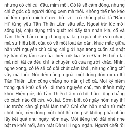
nhưng cô chỉ cúi đầu, mím môi. Có lẽ sẽ cảm động, nhưng
chỉ ở góc độ người đứng xem mà thôi. Không thể nào kéo
nó lên người mình được, bởi vì… cô không phải là “Đàm
Hi” từng yêu Tần Thiên Lâm sâu sắc. Ngoại trừ lúc mới
sống lại, chịu đựng trận quất roi đẩy tàn nhẫn kia, cổ và
Tần Thiên Lâm cũng chẳng qua lại gì quá nhiều với nhau,
mà sự hiểu biết của cô về một loạt ân oán, khúc mắc giữa
hắn với nguyên chủ cũng chỉ giới hạn trong cuốn sổ nhật
ký tràn đầy tâm sự của thiếu nữ kia. Với Đàm Hi hiện tại
mà nói, tất cả đều chỉ là chuyện cũ của người khác. Nhìn,
nghe xong, có lẽ sẽ có đôi chút cảm khái, nhưng cũng chỉ
vậy mà thôi. Nói đến cùng, ngoài một đống đòn roi ra thì
Tần Thiên Lâm cũng chẳng nợ nần gì cô cả. Mọi kỷ niệm
trong quá khứ đã rời đi theo nguyên chủ, tan thành mây
khói. Hiện giờ, dù Tần Thiên Lâm có hối hận cũng chẳng
có cách nào để cứu vớt lại. Sớm biết có ngày hôm nay thì
lúc trước cần gì phải làm thế? Chỉ cần hắn nhân từ một
chút thôi, mềm lòng một chút thì cũng sẽ không phải nhận
lấy kết quả như ngày hôm nay. Một tiếng thở dài nhè nhẹ
bật ra khỏi mối, ánh mắt Đàm Hi ngơ ngẩn. Người chết rồi