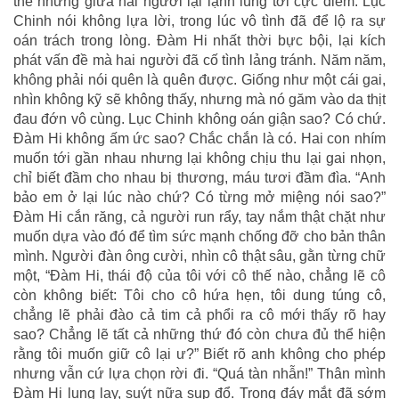
thế nhưng giữa hai người lại lạnh lùng tới cực điểm. Lục
Chinh nói không lựa lời, trong lúc vô tình đã để lộ ra sự
oán trách trong lòng. Đàm Hi nhất thời bực bội, lại kích
phát vấn đề mà hai người đã cố tình lảng tránh. Năm năm,
không phải nói quên là quên được. Giống như một cái gai,
nhìn không kỹ sẽ không thấy, nhưng mà nó găm vào da thịt
đau đớn vô cùng. Lục Chinh không oán giận sao? Có chứ.
Đàm Hi không ấm ức sao? Chắc chắn là có. Hai con nhím
muốn tới gần nhau nhưng lại không chịu thu lại gai nhọn,
chỉ biết đầm cho nhau bị thương, máu tươi đầm đìa. “Anh
bảo em ở lại lúc nào chứ? Có từng mở miệng nói sao?”
Đàm Hi cắn răng, cả người run rẩy, tay nắm thật chặt như
muốn dựa vào đó để tìm sức mạnh chống đỡ cho bản thân
mình. Người đàn ông cười, nhìn cô thật sâu, gằn từng chữ
một, “Đàm Hi, thái độ của tôi với cô thế nào, chẳng lẽ cô
còn không biết: Tôi cho cô hứa hẹn, tôi dung túng cô,
chẳng lẽ phải đào cả tim cả phổi ra cô mới thấy rõ hay
sao? Chẳng lẽ tất cả những thứ đó còn chưa đủ thể hiện
rằng tôi muốn giữ cô lại ư?” Biết rõ anh không cho phép
nhưng vẫn cứ lựa chọn rời đi. “Quá tàn nhẫn!” Thân mình
Đàm Hi lung lay, suýt nữa sụp đổ. Trong đáy mắt đã sớm