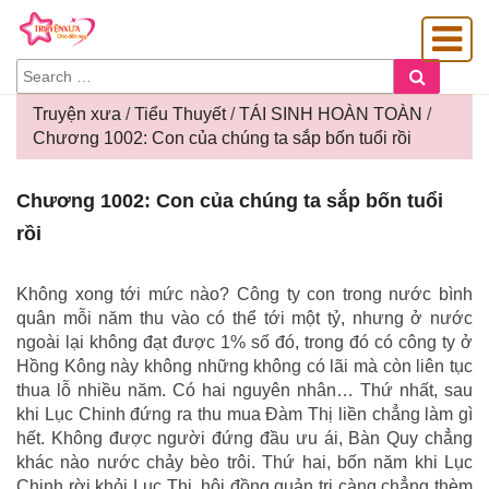
SEARCH
Search
FOR:
Truyện xưa
/
Tiểu Thuyết
/
TÁI SINH HOÀN TOÀN
/
Chương 1002: Con của chúng ta sắp bốn tuổi rồi
OÀNG GIA
Chương
Chương 1002: Con của chúng ta sắp bốn tuổi
1002:
rồi
Con
của
chúng
Không xong tới mức nào? Công ty con trong nước bình
ta
quân mỗi năm thu vào có thể tới một tỷ, nhưng ở nước
sắp
ngoài lại không đạt được 1% số đó, trong đó có công ty ở
bốn
Hồng Kông này không những không có lãi mà còn liên tục
tuổi
thua lỗ nhiều năm. Có hai nguyên nhân… Thứ nhất, sau
rồi
khi Lục Chinh đứng ra thu mua Đàm Thị liền chẳng làm gì
hết. Không được người đứng đầu ưu ái, Bàn Quy chẳng
khác nào nước chảy bèo trôi. Thứ hai, bốn năm khi Lục
Chinh rời khỏi Lục Thị, hội đồng quản trị càng chẳng thèm