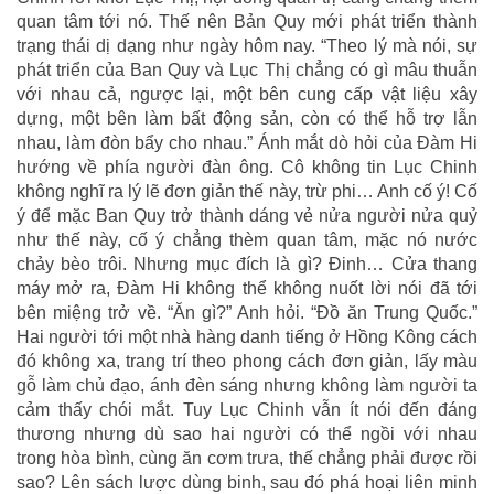
quan tâm tới nó. Thế nên Bản Quy mới phát triển thành
trạng thái dị dạng như ngày hôm nay. “Theo lý mà nói, sự
phát triển của Ban Quy và Lục Thị chẳng có gì mâu thuẫn
với nhau cả, ngược lại, một bên cung cấp vật liệu xây
dựng, một bên làm bất động sản, còn có thể hỗ trợ lẫn
nhau, làm đòn bẩy cho nhau.” Ánh mắt dò hỏi của Đàm Hi
hướng về phía người đàn ông. Cô không tin Lục Chinh
không nghĩ ra lý lẽ đơn giản thế này, trừ phi… Anh cố ý! Cố
ý để mặc Ban Quy trở thành dáng vẻ nửa người nửa quỷ
như thế này, cố ý chẳng thèm quan tâm, mặc nó nước
chảy bèo trôi. Nhưng mục đích là gì? Đinh… Cửa thang
máy mở ra, Đàm Hi không thể không nuốt lời nói đã tới
bên miệng trở về. “Ăn gì?” Anh hỏi. “Đồ ăn Trung Quốc.”
Hai người tới một nhà hàng danh tiếng ở Hồng Kông cách
đó không xa, trang trí theo phong cách đơn giản, lấy màu
gỗ làm chủ đạo, ánh đèn sáng nhưng không làm người ta
cảm thấy chói mắt. Tuy Lục Chinh vẫn ít nói đến đáng
thương nhưng dù sao hai người có thể ngồi với nhau
trong hòa bình, cùng ăn cơm trưa, thế chẳng phải được rồi
sao? Lên sách lược dùng binh, sau đó phá hoại liên minh