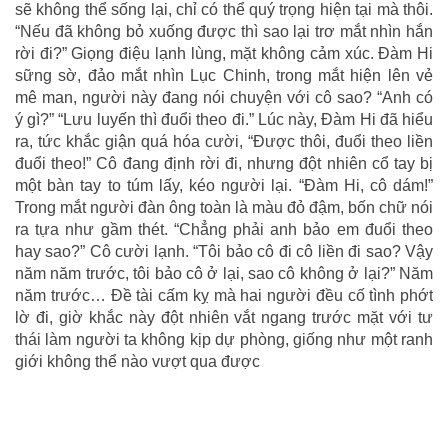
sẽ không thể sống lại, chỉ có thể quý trọng hiện tại mà thôi.
“Nếu đã không bỏ xuống được thì sao lại trơ mắt nhìn hắn
rời đi?” Giọng điệu lạnh lùng, mặt không cảm xúc. Đàm Hi
sững sờ, đảo mắt nhìn Lục Chinh, trong mắt hiện lên vẻ
mê man, người này đang nói chuyện với cô sao? “Anh có
ý gì?” “Lưu luyến thì đuổi theo đi.” Lúc này, Đàm Hi đã hiểu
ra, tức khắc giận quá hóa cười, “Được thôi, đuổi theo liền
đuổi theo!” Cô đang định rời đi, nhưng đột nhiên cổ tay bị
một bàn tay to túm lấy, kéo người lại. “Đàm Hi, cô dám!”
Trong mắt người đàn ông toàn là màu đỏ đậm, bốn chữ nói
ra tựa như gầm thét. “Chẳng phải anh bảo em đuổi theo
hay sao?” Cô cười lạnh. “Tôi bảo cô đi cô liền đi sao? Vậy
năm năm trước, tôi bảo cô ở lại, sao cô không ở lại?” Năm
năm trước… Đề tài cấm kỵ mà hai người đều cố tình phớt
lờ đi, giờ khắc này đột nhiên vắt ngang trước mặt với tư
thái làm người ta không kịp dự phòng, giống như một ranh
giới không thể nào vượt qua được