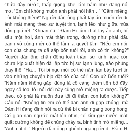
chứa đầy nước, thấp giọng khẽ lẩm bẩm như đang nói
mơ, “Em chỉ không muốn anh phải hối hận…” “Câm miệng!
Tôi không thèm!” Người đàn ông phất tay áo muốn rời đi,
ánh mắt mang theo sự tuyệt tình, lạnh lẽo như giữa mùa
đông giá rét. “Khoan đã..” Đàm Hi túm chặt tay áo anh, hít
sâu một hơi, ánh mắt thận trọng, dường như phải đấu
tranh vô cùng mới có thể làm ra quyết tâm, “Nếu em nói,
con của chúng ta đã sắp bốn tuổi rồi, anh có tin không?”
Người đàn ông chấn động toàn thân, sự kinh ngạc còn
chưa kịp xuất hiện đã lập tức bị sự lạnh lùng, trào phúng
thay thế, “Ha… Tôi bị ngu mới có thể năm lần bảy lượt tin
vào những chuyện bịa đặt đó của cô!” Con u? Bốn tuổi?
“Năm năm không gặp, đúng là cô càng thêm tiến bộ đấy,
ngay cả loại lời nói dối này cũng mở miệng ra được. Tiếp
theo, có phải là muốn đưa tôi đi thăm con luôn không?”
Câu nói “Không tin em có thể dẫn anh đi gặp chúng” mà
Đàm Hi đang định nói ra cứ thế bị chặn ngang trong họng.
Cố gian nan ngước mắt lên nhìn, cố kìm giữ nước mắt,
quật cường không để chúng chảy ra, bình tĩnh mở miệng…
“Anh cút đi.” Người đàn ông nghênh ngang rời đi. Đàm Hi