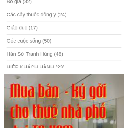
Bố già
(32)
Các cây thuốc đông y
(24)
Giáo dục
(17)
Góc cuộc sống
(50)
Hán Sở Tranh Hùng
(48)
HIỆP KHÁCH HÀNH
(23)
Hồng lâu mộng
(124)
Kinh tế
(1)
Kỹ năng
(18)
Liên Thành quyết
(13)