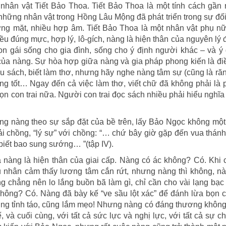
 nhân vật Tiết Bảo Thoa. Tiết Bảo Thoa là một tính cách gần
hững nhân vật trong Hồng Lâu Mộng đã phát triển trong sự đố
ng mặt, nhiều hợp âm. Tiết Bảo Thoa là một nhân vật phụ nữ 
đều đúng mực, hợp lý, lô-gích, nàng là hiện thân của nguyên lý
n gái sống cho gia đình, sống cho ý định người khác – và ý
của nàng. Sự hòa hợp giữa nàng và gia pháp phong kiến là đ
u sách, biết làm thơ, nhưng hãy nghe nàng tâm sự (cũng là ră
ng tốt… Ngay đến cả việc làm thơ, viết chữ đã không phải là
 con trai nữa. Người con trai đọc sách nhiều phải hiểu nghĩa 
g nàng theo sự sắp đặt của bề trên, lấy Bảo Ngọc không một 
i chồng, “lý sự” với chồng: “… chứ bây giờ gặp đến vua thánh
biết bao sung sướng… ”(tập IV).
quả nàng là hiện thân của giai cấp. Nàng có ác không? Có. Khi
nhân cảm thấy lương tâm cắn rứt, nhưng nàng thì không, nà
ũng chẳng nên lo lắng buồn bã làm gì, chỉ cần cho vài lạng bạ
i không? Có. Nàng đã bày kế “ve sầu lột xác” để đánh lừa bọn 
 cũng tỉnh táo, cũng lắm mẹo! Nhưng nàng có đáng thương khô
và cuối cùng, với tất cả sức lực và nghị lực, với tất cả sự ch