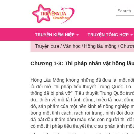
SEARCH
FOR:
TRUYỆN KIẾM HIỆP
TRUYỆN TỔNG HỢP
Truyện xưa
/
Văn học
/
Hồng lâu mộng
/
Chươn
Chương 1-3: Thi pháp nhân vật hồng lâ
Hồng Lâu Mộng không những đã đưa lại một nội 
là đổi mới thi pháp tiểu thuyết Trung Quốc. Lỗ
thống đã bị phá vỡ”. Tiểu thuyết Trung Quốc tr
dụ.. thiên về mô tả hành động, miêu tả hoạt độn
đó, sản phẩm của một nền kinh tế nông nghiệp m
trong một tính cách, rạch ròi trung, nịnh đôi đ
đã bắt đầu thấm đẫm màu sắc con người thị dâ
có một thi pháp tiểu thuyết thực sự phản ánh mộ