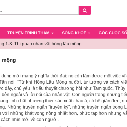
Search
TRUYỆN TRINH THÁM
SỐNG KHỎE
GÓC CUỘC S
g 1-3: Thi pháp nhân vật hồng lâu mộng
Chương
u mộng
1-
3:
Thi
dung mới mang ý nghĩa thời đại; nó còn làm được một việc vĩ
pháp
 Tấn nói: “Từ khi Hồng Lâu Mộng ra đời, tư tưởng và cách viế
nhân
ước đây, chủ yếu là tiểu thuyết chương hồi như Tam quốc, Thủy
vật
g bên ngoài và lời nói của nhân vật. Con người trong những tiể
hồng
ang tính chất phương thức sản xuất châu á, có bề giản đơn, n
lâu
ường. Những truyện ngắn “truyền kỳ”, những truyện ngắn trong L
mộng
n với những khát vọng nồng nhiệt hơn, phức tạp hơn nhưng v
t cách nhìn mới về con người.