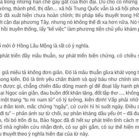
à trong những hạn chế gay gắt của thời đại. Dù cho có những
trường, thành phố, thị dân… xã hội Trung Quốc vẫn là xã hội pho
 đã xuất hiện chưa hoàn chỉnh; thi pháp tiểu thuyết trong 
ết cận đại phương Tây, nhưng nó không thể đi xa hơn nữa. Nó
 hồi truyền thống, lấy “kể việc” làm phương tiện chủ yếu khám
ố mới ở Hồng Lâu Mộng là rất có ý nghĩa.
phát triển đầy mâu thuẫn, sự phát triển biện chứng, có chiều
giả miêu tả không đơn giản. Đó là mâu thuẫn gĩưa khát vọng 
hong kiến. Đó là tình yêu chân thành và quý báu như chính s
àm được gì, chẳng chiến đấu dũng manh gì để đoạt lấy hạnh p
ại Ngọc oán giận, đau buồn đốt khăn tặng, đốt tập thơ…, không
một trang “tu mi nam tử” có lý tưởng, kiên định! Vấp phải n
au thần kinh, mắc chứng “ngây”, cứ cười hì hì suốt ngày. Điều
 “đi tu” – phản ánh sự từ chối, sự phản kháng dầu yếu ớt – đã 
h, rồi bó trốn đi tu, Bảo Ngọc đã đi hết sự phát triển tính cách 
số nhà nghiên cứu nhận định, có sự gởi gắm, có sự thể hiện 
 thuyết theo ý nghĩa hiện đại của từ này.