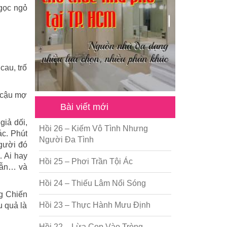
Ngọc ngỏ
cau, trố
h cậu mợ
Bài viết mới
giả dối,
Hồi 26 – Kiếm Vô Tình Nhưng
ác. Phút
Người Đa Tình
gười đó
… Ai hay
Hồi 25 – Phơi Trần Tội Ác
 dẫn… và
Hồi 24 – Thiếu Lâm Nổi Sóng
ng Chiến
Hồi 23 – Thực Hành Mưu Định
u quả là
Hồi 22 – Lừa Cọp Vào Tròng