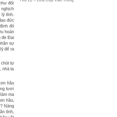
 như đối
i nghịch
lý tính.
 đạo đức
 định đó
iều hoàn
n đe Đại
 phận sự
lý để ra
chút tự
, nhà ta
 con hầu
ng tươi
c làm ma
con hầu,
ng? Nàng
ân tình,