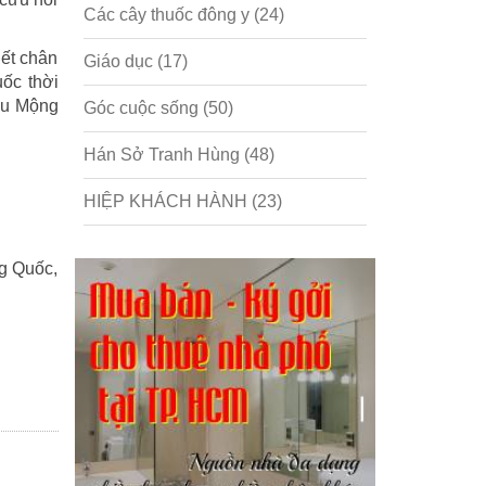
Các cây thuốc đông y
(24)
ết chân
Giáo dục
(17)
uốc thời
Lâu Mộng
Góc cuộc sống
(50)
Hán Sở Tranh Hùng
(48)
HIỆP KHÁCH HÀNH
(23)
Hồng lâu mộng
(124)
g Quốc,
Kinh tế
(1)
Kỹ năng
(18)
Liên Thành quyết
(13)
LỘC ĐỈNH KÝ
(52)
Nước ngoài
(5)