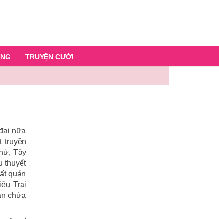
ỐNG
TRUYỆN CƯỜI
 đại nữa
t truyền
 hử, Tây
u thuyết
hất quán
iêu Trai
ẫn chứa