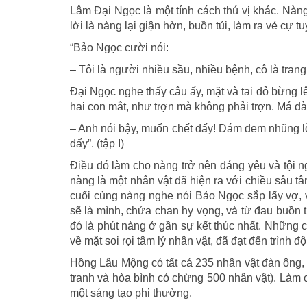
Lâm Đại Ngọc là một tính cách thú vị khác. Nà
lời là nàng lại giận hờn, buồn tủi, làm ra vẻ cự t
“Bảo Ngọc cười nói:
– Tôi là người nhiều sầu, nhiều bệnh, cô là tra
Đại Ngọc nghe thấy câu ấy, mặt và tai đỏ bừng l
hai con mắt, như trợn mà không phải trợn. Má đ
– Anh nói bậy, muốn chết đấy! Dám đem nhũng lờ
đấy”. (tập I)
Điều đó làm cho nàng trở nên đáng yêu và tội n
nàng là một nhân vật đã hiện ra với chiều sâu t
cuối cùng nàng nghe nói Bảo Ngọc sắp lấy vợ,
sẽ là mình, chứa chan hy vọng, và từ đau buồn t
đó là phút nàng ở gần sự kết thúc nhất. Những 
về mặt soi rọi tâm lý nhân vật, đã đạt đến trình độ
Hồng Lâu Mộng có tất cá 235 nhân vật đàn ông, 
tranh và hòa bình có chừng 500 nhân vật). Làm c
một sáng tạo phi thường.