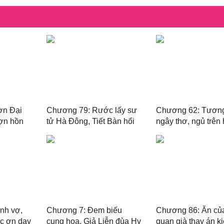
ờn Đại
Chương 79: Rước lấy sư
Chương 62: Tươn
ợn hồn
tử Hà Đông, Tiết Bàn hối
ngây thơ, ngủ trên
hận
thược dược
nh vợ,
Chương 7: Đem biếu
Chương 86: Ăn của
c ơn dạy
cung hoa, Giả Liễn đùa Hy
quan già thay án k