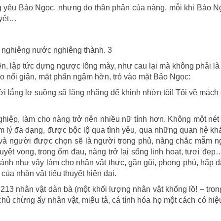
ng yêu Bảo Ngọc, nhưng do thân phận của nàng, mỗi khi Bảo 
uyệt…
ng nghiêng nước nghiêng thành. 3
ên, lập tức dựng ngược lông mày, như cau lại mà không phải là 
ào nổi giận, mặt phấn ngậm hờn, trỏ vào mặt Bảo Ngọc:
i lẳng lơ suồng sã lăng nhăng để khinh nhờn tôi! Tôi về mác
ghiệp, làm cho nàng trở nên nhiều nữ tính hơn. Không một nét 
âm lý đa dạng, được bộc lộ qua tình yêu, qua những quan hệ kh
 và người được chọn sẽ là người trong phủ, nàng chắc mẫm n
uyệt vọng, trong ốm đau, nàng trở lại sống linh hoạt, tươi đẹp
cảnh như vậy làm cho nhân vật thực, gần gũi, phong phú, hấp
 của nhân vật tiểu thuyết hiện đại.
213 nhân vật dàn bà (một khối lượng nhân vật khổng lồ! – tro
hủ chừng ấy nhân vật, miêu tả, cá tính hóa họ một cách có hiệ