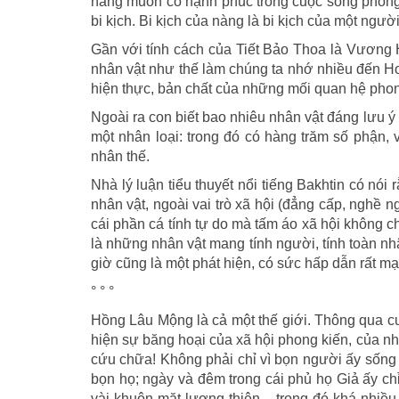
nàng muốn có hạnh phúc trong cuộc sống phong 
bi kịch. Bi kịch của nàng là bi kịch của một ngư
Gần với tính cách của Tiết Bảo Thoa là Vương
nhân vật như thế làm chúng ta nhớ nhiều đến H
hiện thực, bản chất của những mối quan hệ phong
Ngoài ra con biết bao nhiêu nhân vật đáng lưu 
một nhân loại: trong đó có hàng trăm số phận,
nhân thế.
Nhà lý luận tiểu thuyết nổi tiếng Bakhtin có nói
nhân vật, ngoài vai trò xã hội (đẳng cấp, nghề n
cái phần cá tính tự do mà tấm áo xã hội không 
là những nhân vật mang tính người, tính toàn nh
giờ cũng là một phát hiện, có sức hấp dẫn rất m
° ° °
Hồng Lâu Mộng là cả một thế giới. Thông qua cuộ
hiện sự băng hoại của xã hội phong kiến, của nh
cứu chữa! Không phải chỉ vì bọn người ấy sống t
bọn họ; ngày và đêm trong cái phủ họ Giả ấy chỉ
vài khuôn mặt lương thiện – trong đó khá nhiề