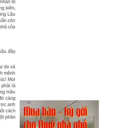
 nhân tố
ng kiến,
Hồng Lâu
 vẫn còn
 phá của
 sâu đầy
tự do và
inh mệnh
húc! Mọi
 phải là
hững mâu
 đó càng
được anh
một cách
một phần