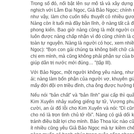
Trong số đó, nổi bật lên sự mô tả và xây dựng
nghịch với Lâm Đại Ngọc, Giả Bảo Ngọc; chính n
như vậy, làm cho cuốn tiểu thuyết có nhiều gươ
Nàng còn ít tuổi mà đầy bản lĩnh, ở nàng tất cả 
phong kiến. Bao giờ nàng cũng là một người co
luôn được nàng chấp nhận vì đó cũng chính là 
toàn tự nguyện. Nàng là người có học, xem nhiề
Ngọc): “Bọn con gái chúng ta không biết chữ cà
chị em mình, mà cũng không phải phận sự của bọn
giúp dân trị nước mới đúng… ”(tập III).
Với Bảo Ngọc, một người không yêu nàng, nhưn
ái; nàng làm bổn phận của người vợ, khuyên giả
mấy đời đội ơn triều đình, cha ông được hưởng 
Nếu nói “bản chất” và “bản lĩnh” giai cấp thì 
Kim Xuyến nhảy xuống giếng tự tử, Vương phu 
cười, an ủi đổ lỗi cho Kim Xuyến và nói: “Dì c
cho nó là trọn tình chủ tớ rồi”. Nàng có giả dố
tránh điều bất lợi cho mình. Bảo Thoa lúc nào
ít nhiều cũng yêu Giả Bảo Ngọc mà tự kiềm chế, 