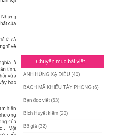
nhân vật
. Những
chất của
đó là cả
 nghĩ về
Chuyên mục bài viết
nghĩa là
ân tính,
ANH HÙNG XẠ ĐIÊU
(40)
 hội vừa
 vậy bao
BẠCH MÃ KHIẾU TÂY PHONG
(6)
Bạn đọc viết
(63)
làm hiển
Bích Huyết kiếm
(20)
g phương
rỗng của
Bố già
(32)
 ác… Một
 cứu nỗi