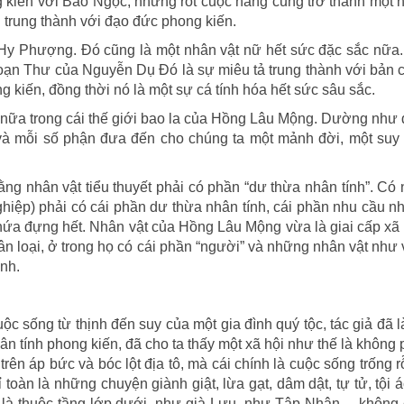
kiến với Bảo Ngọc, nhưng rốt cuộc nàng cũng trở thành một 
ời trung thành với đạo đức phong kiến.
 Hy Phượng. Đó cũng là một nhân vật nữ hết sức đặc sắc nữa
oạn Thư của Nguyễn Dụ Đó là sự miêu tả trung thành với bản 
 kiến, đồng thời nó là một sự cá tính hóa hết sức sâu sắc.
ý nữa trong cái thế giới bao la của Hồng Lâu Mộng. Dường như 
 và mỗi số phận đưa đến cho chúng ta một mảnh đời, một suy
 rằng nhân vật tiểu thuyết phải có phần “dư thừa nhân tính”. Có 
ghiệp) phải có cái phần dư thừa nhân tính, cái phần nhu cầu nh
chứa đựng hết. Nhân vật của Hồng Lâu Mộng vừa là giai cấp xã
ân loại, ở trong họ có cái phần “người” và những nhân vật như
ạnh.
c sống từ thịnh đến suy của một gia đình quý tộc, tác giả đã 
ân tính phong kiến, đã cho ta thấy một xã hội như thế là khôn
rên áp bức và bóc lột địa tô, mà cái chính là cuộc sống trống 
 toàn là những chuyện giành giật, lừa gạt, dâm dật, tự tử, tội
u là thuộc tầng lớp dưới, như già Lưu, như Tập Nhân… không