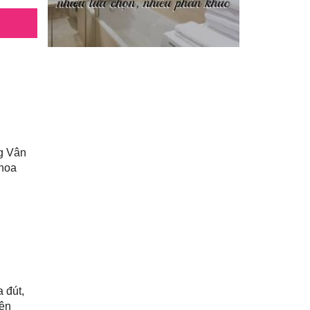
Phi Hồ ngoại truyện
(21)
Phong thần diễn nghĩa
(100)
Sống khỏe
(7)
TÁI SINH HOÀN TOÀN
(1.130)
Tam quốc diễn nghĩa
(126)
g Vân
 hoa
Tây du ký
(100)
THẦN ĐIÊU ĐẠI HIỆP
(40)
THIÊN LONG BÁT BỘ
(51)
THƯ KIẾM ÂN CỪU LỤC
(24)
 đút,
Thủy hử
(70)
iện