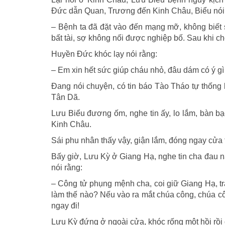
Đức dẫn Quan, Trương đến Kinh Châu, Biểu nói
– Bệnh ta đã đặt vào đến mạng mỡ, không biết 
bất tài, sợ không nối được nghiệp bố. Sau khi chế
Huyền Đức khóc lạy nói rằng:
– Em xin hết sức giúp cháu nhỏ, đâu dám có ý gì
Đang nói chuyện, có tin báo Tào Tháo tự thống 
Tân Dã.
Lưu Biểu đương ốm, nghe tin ấy, lo lắm, bàn bạ
Kinh Châu.
Sái phu nhân thấy vậy, giận lắm, đóng ngay cửa 
Bấy giờ, Lưu Kỳ ở Giang Hạ, nghe tin cha đau n
nói rằng:
– Công tử phụng mệnh cha, coi giữ Giang Hạ, tr
làm thế nào? Nếu vào ra mắt chúa công, chúa côn
ngay đi!
Lưu Kỳ đứng ở ngoài cửa, khóc rống một hồi rồi