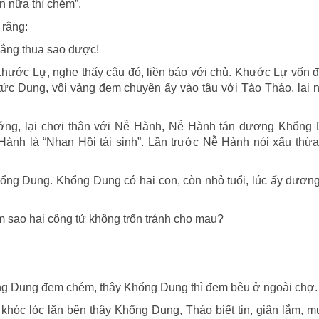
n nữa thì chém”.
 rằng:
hẳng thua sao được!
hước Lự, nghe thấy câu đó, liền báo với chủ. Khước Lự vốn 
ức Dung, vội vàng đem chuyện ấy vào tâu với Tào Tháo, lại 
ớng, lại chơi thân với Nễ Hành, Nễ Hành tán dương Khổng 
Hành là “Nhan Hồi tái sinh”. Lần trước Nễ Hành nói xấu thừa
Khổng Dung. Khổng Dung có hai con, còn nhỏ tuổi, lúc ấy đươn
 sao hai công tử không trốn tránh cho mau?
hổng Dung đem chém, thây Khổng Dung thì đem bêu ở ngoài chợ.
 khóc lóc lăn bên thây Khổng Dung, Tháo biết tin, giận lắm, m