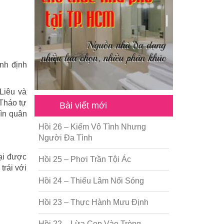
nh định
Liêu và
 Tháo tự
Bài viết mới
hìn quân
Hồi 26 – Kiếm Vô Tình Nhưng
Người Đa Tình
ại được
Hồi 25 – Phơi Trần Tội Ác
trái với
Hồi 24 – Thiếu Lâm Nổi Sóng
Hồi 23 – Thực Hành Mưu Định
Hồi 22 – Lừa Cọp Vào Tròng