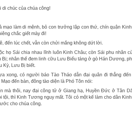
i di chúc của chúa công!
iả mạo làm di mệnh, bỏ con trưởng lập con thứ, chín quận Ki
iêng chắc giết mày đi!
ê, đến lúc chết, vẫn còn chửi mắng không dứt lời.
tộc họ Sái chia nhau lĩnh luôn Kinh Châu; còn Sái phu nhân 
ị; nhân thể đem linh cữu Lưu Biểu táng ở gò Hán Dương, ph
Kỳ, Lưu Bị biết.
a xong, có người báo Tào Tháo dẫn đại quân đi thẳng đế
i Mạo đến bàn, đông tào diện là Phó Tôn nói:
 mà thôi, nay đại công tử ở Giang hạ, Huyền Đức ở Tân Dã
 tội, thì Kinh Tương nguy mất. Tôi có một kế làm cho dân Ki
tước cho chúa công.