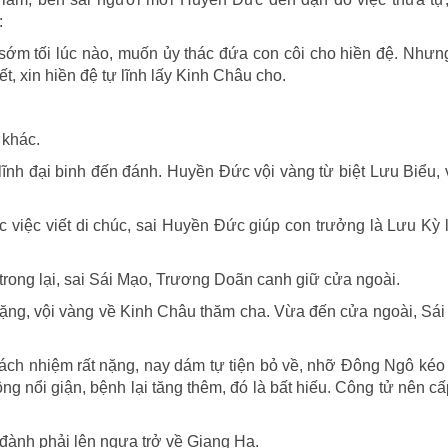
:
sớm tối lúc nào, muốn ủy thác đứa con côi cho hiền đệ. Nhưn
t, xin hiền đệ tự lĩnh lấy Kinh Châu cho.
 khác.
lĩnh đại binh đến đánh. Huyền Đức vội vàng từ biệt Lưu Biểu,
c việc viết di chúc, sai Huyền Đức giúp con trưởng là Lưu Kỳ
trong lại, sai Sái Mạo, Trương Doãn canh giữ cửa ngoài.
ặng, vội vàng về Kinh Châu thăm cha. Vừa đến cửa ngoài, Sái
ách nhiệm rất nặng, nay dám tự tiện bỏ về, nhỡ Đông Ngô kéo 
g nổi giận, bệnh lại tăng thêm, đó là bất hiếu. Công tử nên cấ
 đành phải lên ngựa trở về Giang Hạ.