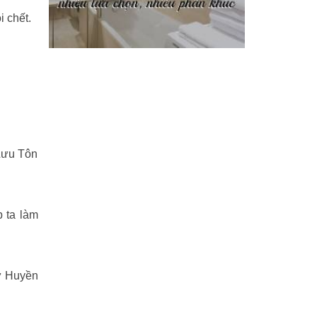
i chết.
Phi Hồ ngoại truyện
(21)
Phong thần diễn nghĩa
(100)
Sống khỏe
(7)
TÁI SINH HOÀN TOÀN
(1.130)
Tam quốc diễn nghĩa
(126)
 Lưu Tôn
Tây du ký
(100)
THẦN ĐIÊU ĐẠI HIỆP
(40)
p ta làm
THIÊN LONG BÁT BỘ
(51)
THƯ KIẾM ÂN CỪU LỤC
(24)
cử Huyền
Thủy hử
(70)