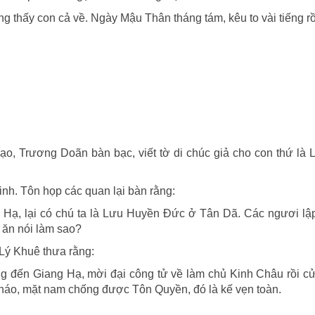
 thấy con cả về. Ngày Mậu Thân tháng tám, kêu to vài tiếng rồ
ạo, Trương Doãn bàn bạc, viết tờ di chúc giả cho con thứ là
inh. Tôn họp các quan lại bàn rằng:
g Hạ, lại có chú ta là Lưu Huyền Đức ở Tân Dã. Các ngươi lậ
ì ăn nói làm sao?
 Lý Khuê thưa rằng:
ang đến Giang Hạ, mời đại công tử về làm chủ Kinh Châu rồi 
Tháo, mặt nam chống được Tôn Quyền, đó là kế vẹn toàn.