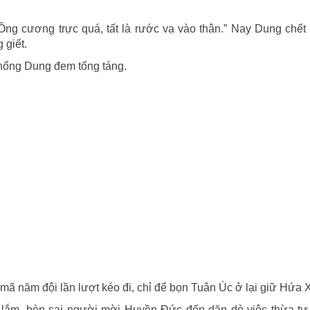
ng cương trực quá, tất là rước vạ vào thân.” Nay Dung chết
 giết.
Khổng Dung đem tống táng.
 mã năm đội lần lượt kéo đi, chỉ để bọn Tuân Úc ở lại giữ Hứa
 lắm, bèn sai người mời Huyền Đức đến dặn dò việc thừa tự