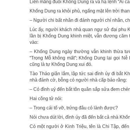
Liền mắng đuổi Khổng Dung ra và hạ lệnh “Ai ca
Khổng Dung ra khỏi phủ, ngẩng mặt lên trời than
– Người chi bất nhân đi đánh người chí nhân, c
Lúc ấy, người khách nhà quan ngự sử đại phu K
lần bị Khổng Dung khinh miệt, vẫn đương căm t
vào:
– Khổng Dung ngày thường vẫn khinh thừa tư
“Trọng Mỗ không mất”; Khổng Dung lại gọi Nễ 
cũng là tự Khổng Dung xui đó.
Tào Tháo giận lắm, lập tức sai đình úy đi bắt 
nhà đánh cờ, bỗng có người nhà cấp báo rằng:
– Có đình uý đến bắt tôn quân sắp sửa đem chém
Hai công tử nói:
– Trong cái tổ vỡ, trứng đâu có lành được?
Nói chưa dút lời, đình úy đã đến bắt cả nhà K
Có một người ở Kinh Triệu, tên là Chi Tập, đến