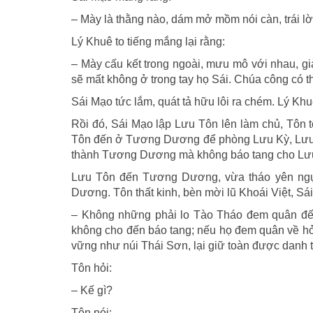
– Mày là thằng nào, dám mở mồm nói càn, trái lờ
Lý Khuê to tiếng mắng lại rằng:
– Mày cấu kết trong ngoài, mưu mô với nhau, g
sẽ mất không ở trong tay họ Sái. Chúa công có th
Sái Mạo tức lắm, quát tả hữu lôi ra chém. Lý Khu
Rồi đó, Sái Mạo lập Lưu Tôn lên làm chủ, Tôn 
Tôn đến ở Tương Dương để phòng Lưu Kỳ, Lưu B
thành Tương Dương mà không báo tang cho Lưu 
Lưu Tôn đến Tương Dương, vừa tháo yên ngự
Dương. Tôn thất kinh, bèn mời lũ Khoái Việt, Sá
– Không những phải lo Tào Tháo đem quân đến
không cho đến báo tang; nếu họ đem quân về hỏi
vững như núi Thái Sơn, lại giữ toàn được danh 
Tôn hỏi:
– Kế gì?
Tôn nói: