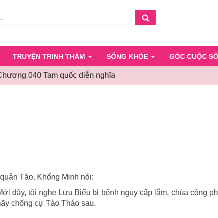
Search
TRUYỆN TRINH THÁM
SỐNG KHỎE
GÓC CUỘC S
Chương 040 Tam quốc diễn nghĩa
Chương
040
Tam
quốc
diễn
nghĩa
quân Tào, Khổng Minh nói:
ới đây, tôi nghe Lưu Biểu bị bệnh nguy cấp lắm, chúa công p
 hãy chống cự Tào Tháo sau.