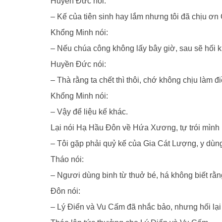
Huyền Đức nói:
– Kế của tiên sinh hay lắm nhưng tôi đã chịu ơ
Khổng Minh nói:
– Nếu chúa công không lấy bây giờ, sau sẽ hối k
Huyền Đức nói:
– Thà rằng ta chết thì thôi, chớ không chịu làm đ
Khổng Minh nói:
– Vậy để liệu kế khác.
Lại nói Hạ Hầu Đôn về Hứa Xương, tự trói mình lạ
– Tôi gặp phải quỷ kế của Gia Cát Lượng, y dùn
Tháo nói:
– Ngươi dùng binh từ thuở bé, há không biết rằ
Đôn nói:
– Lý Điển và Vu Cấm đã nhắc bảo, nhưng hối lại t