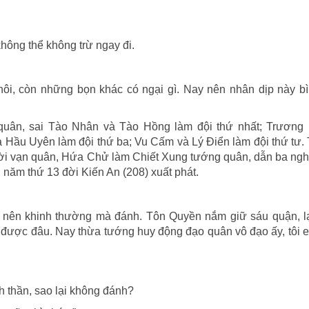
không thể không trừ ngay đi.
hôi, còn những bọn khác có ngại gì. Nay nên nhân dịp này bì
quân, sai Tào Nhân và Tào Hồng làm đội thứ nhất; Trương 
 Hầu Uyên làm đội thứ ba; Vu Cấm và Lý Điển làm đội thứ tư.
ười vạn quân, Hứa Chử làm Chiết Xung tướng quân, dẫn ba ng
, năm thứ 13 đời Kiến An (208) xuất phát.
g nên khinh thường mà đánh. Tôn Quyền nắm giữ sáu quận, l
được đâu. Nay thừa tướng huy động đạo quân vô đạo ấy, tôi e 
h thần, sao lại không đánh?