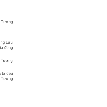
Tiểu Lý Phi Đao
(27)
TIẾU NGẠO GIANG HỒ
(162)
nh Tương
Tiểu Thuyết
(1)
Truyện cười
(88)
cùng Lưu
Truyện kiếm hiệp
(1)
ía đông
Truyện ngắn
(25)
n Tương
Truyện tổng hợp
(57)
 ta đều
Tuyết sơn phi hồ
(11)
nh Tương
Văn học
(2)
Video
(2)