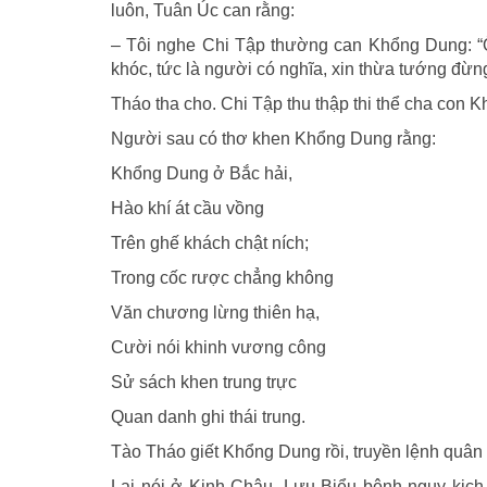
luôn, Tuân Úc can rằng:
– Tôi nghe Chi Tập thường can Khổng Dung: “Ô
khóc, tức là người có nghĩa, xin thừa tướng đừng
Tháo tha cho. Chi Tập thu thập thi thể cha con 
Người sau có thơ khen Khổng Dung rằng:
Khổng Dung ở Bắc hải,
Hào khí át cầu vồng
Trên ghế khách chật ních;
Trong cốc rược chẳng không
Văn chương lừng thiên hạ,
Cười nói khinh vương công
Sử sách khen trung trực
Quan danh ghi thái trung.
Tào Tháo giết Khổng Dung rồi, truyền lệnh quân
Lại nói ở Kinh Châu, Lưu Biểu bệnh nguy kịch