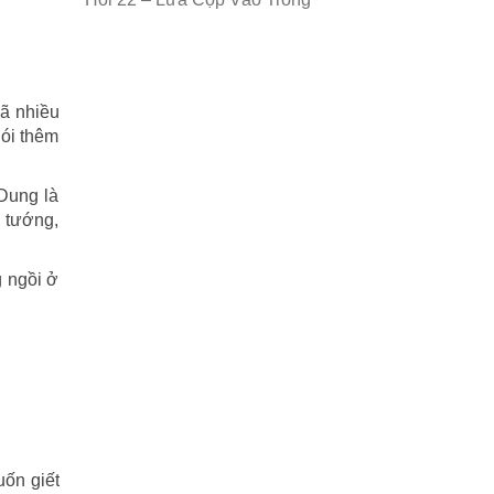
đã nhiều
nói thêm
Dung là
 tướng,
g ngồi ở
uốn giết