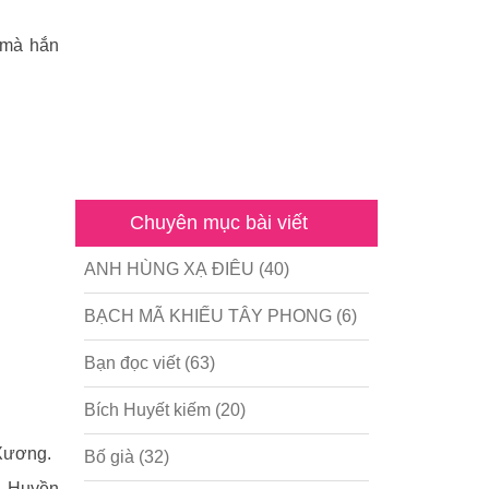
 mà hắn
Chuyên mục bài viết
ANH HÙNG XẠ ĐIÊU
(40)
BẠCH MÃ KHIẾU TÂY PHONG
(6)
Bạn đọc viết
(63)
Bích Huyết kiếm
(20)
 Xương.
Bố già
(32)
, Huyền