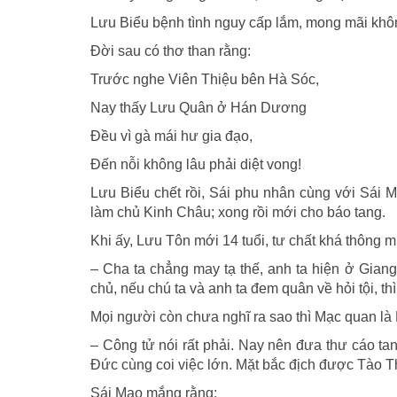
Lưu Biểu bệnh tình nguy cấp lắm, mong mãi không
Đời sau có thơ than rằng:
Trước nghe Viên Thiệu bên Hà Sóc,
Nay thấy Lưu Quân ở Hán Dương
Đều vì gà mái hư gia đạo,
Đến nỗi không lâu phải diệt vong!
Lưu Biểu chết rồi, Sái phu nhân cùng với Sái M
làm chủ Kinh Châu; xong rồi mới cho báo tang.
Khi ấy, Lưu Tôn mới 14 tuổi, tư chất khá thông m
– Cha ta chẳng may tạ thế, anh ta hiện ở Gian
chủ, nếu chú ta và anh ta đem quân về hỏi tội, th
Mọi người còn chưa nghĩ ra sao thì Mạc quan là
– Công tử nói rất phải. Nay nên đưa thư cáo t
Đức cùng coi việc lớn. Mặt bắc địch được Tào 
Sái Mạo mắng rằng: