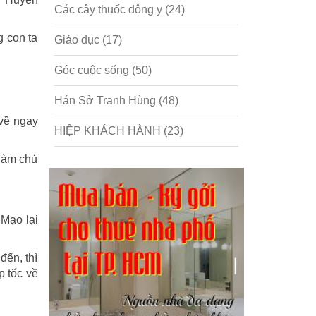
Các cây thuốc đông y
(24)
g con ta
Giáo dục
(17)
Góc cuộc sống
(50)
Hán Sở Tranh Hùng
(48)
 về ngay
HIỆP KHÁCH HÀNH
(23)
 làm chủ
Hồng lâu mộng
(124)
Kinh tế
(1)
 Mạo lại
Kỹ năng
(18)
Liên Thành quyết
(13)
đến, thì
p tốc về
LỘC ĐỈNH KÝ
(52)
Nước ngoài
(5)