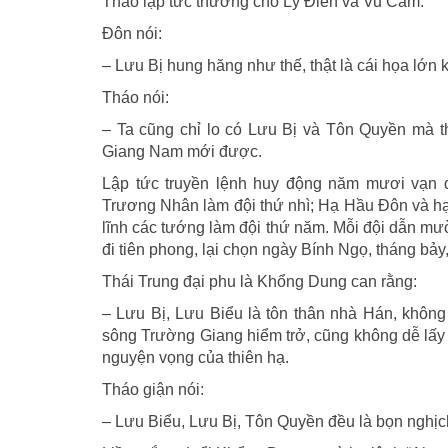
Tháo lập tức thưởng cho Lý Điển và Vu Cấm.
Đôn nói:
– Lưu Bị hung hăng như thế, thật là cái họa lớn 
Tháo nói:
– Ta cũng chỉ lo có Lưu Bị và Tôn Quyền mà t
Giang Nam mới được.
Lập tức truyền lệnh huy động năm mươi vạn 
Trương Nhân làm đội thứ nhì; Hạ Hầu Đôn và hạ
lĩnh các tướng làm đội thứ năm. Mỗi đội dẫn m
đi tiên phong, lại chọn ngày Bính Ngọ, tháng bảy
Thái Trung đại phu là Khổng Dung can rằng:
– Lưu Bị, Lưu Biểu là tôn thân nhà Hán, khôn
sông Trường Giang hiểm trở, cũng không dễ lấy 
nguyện vọng của thiên hạ.
Tháo giận nói:
– Lưu Biểu, Lưu Bị, Tôn Quyền đều là bọn nghịc