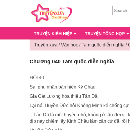
SEARCH
FOR:
TRUYỆN KIẾM HIỆP
TRUYỆN TỔNG HỢP
Truyện xưa
/
Văn học
/
Tam quốc diễn nghĩa
/
Chương 040 Tam quốc diễn nghĩa
HỒI 40
Sái phu nhân bàn hiến Ký Châu;
Gia Cát Lượng hỏa thiêu Tân Dã.
Lại nói Huyền Đức hỏi Khổng Minh kế chống cự 
– Tân Dã là một huyện nhỏ, không ở lâu được. M
dịp này chiếm lấy Kinh Châu làm căn cứ đã, rồi