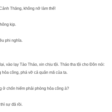
n Cảnh Thăng, không nỡ làm thế!
hông kịp.
iều phi nghĩa.
i, vào lạy Tào Tháo, xin chịu tội. Tháo tha tội cho Đôn nói:
g hỏa công, phá vỡ cả quân mã của ta.
ng ở chốn hiểm phải phòng hỏa công à?
hì sự đã rồi.