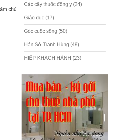
Các cây thuốc đông y
(24)
 làm chủ
Giáo dục
(17)
Góc cuộc sống
(50)
Hán Sở Tranh Hùng
(48)
HIỆP KHÁCH HÀNH
(23)
Hồng lâu mộng
(124)
Kinh tế
(1)
Kỹ năng
(18)
Liên Thành quyết
(13)
LỘC ĐỈNH KÝ
(52)
Nước ngoài
(5)