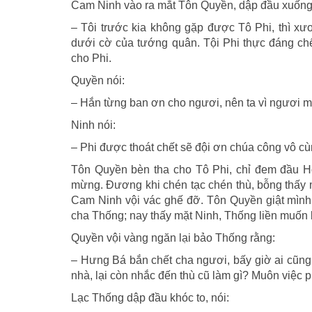
Cam Ninh vào ra mắt Tôn Quyền, dập đầu xuống 
– Tôi trước kia không gặp được Tô Phi, thì xư
dưới cờ của tướng quân. Tội Phi thực đáng chết
cho Phi.
Quyền nói:
– Hắn từng ban ơn cho ngươi, nên ta vì ngươi m
Ninh nói:
– Phi được thoát chết sẽ đội ơn chúa công vô cùn
Tôn Quyền bèn tha cho Tô Phi, chỉ đem đầu Ho
mừng. Đương khi chén tạc chén thù, bỗng thấy 
Cam Ninh vội vác ghế đỡ. Tôn Quyền giật mình,
cha Thống; nay thấy mặt Ninh, Thống liền muốn 
Quyền vội vàng ngăn lại bảo Thống rằng:
– Hưng Bá bắn chết cha ngươi, bấy giờ ai cũng
nhà, lại còn nhắc đến thù cũ làm gì? Muôn việc 
Lạc Thống dập đầu khóc to, nói: