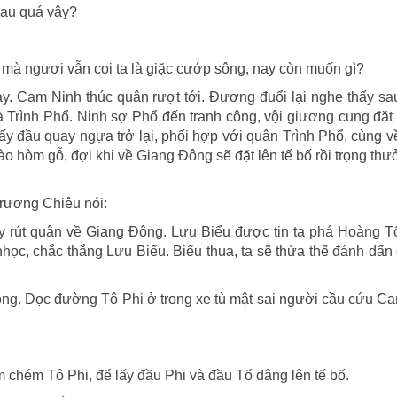
hau quá vậy?
 mà ngươi vẫn coi ta là giặc cướp sông, nay còn muốn gì?
. Cam Ninh thúc quân rượt tới. Đương đuổi lại nghe thấy sa
 là Trình Phổ. Ninh sợ Phổ đến tranh công, vội giương cung đặt
ấy đầu quay ngựa trở lại, phối hợp với quân Trình Phổ, cùng v
 hòm gỗ, đợi khi về Giang Đông sẽ đặt lên tế bố rồi trọng th
rương Chiêu nói:
ãy rút quân về Giang Đông. Lưu Biểu được tin ta phá Hoàng Tổ,
học, chắc thắng Lưu Biểu. Biểu thua, ta sẽ thừa thế đánh dấn 
Đông. Dọc đường Tô Phi ở trong xe tù mật sai người cầu cứu C
 chém Tô Phi, để lấy đầu Phi và đầu Tổ dâng lên tế bố.