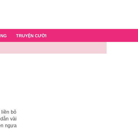
ỐNG
TRUYỆN CƯỜI
liền bỏ
dẫn vài
rên ngựa