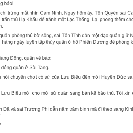
ng báo!
chỉ trừng mắt nhìn Cam Ninh. Ngay hôm ấy, Tôn Quyền sai C
a trấn thủ Hạ Khẩu để tránh mặt Lạc Thống. Lại phong thêm c
m.
quân phòng thủ bờ sông, sai Tôn Tĩnh dẫn một đạo quân giữ 
u hàng ngày luyện tập thủy quân ở hồ Phiên Dương để phòng 
Giang Đông, quân về báo:
 đóng quân ở Sài Tang.
 nói chuyện chợt có sứ của Lưu Biểu đến mời Huyền Đức sa
Lưu Biểu mới cho mời sứ quân sang bàn kế báo thù. Tôi xin 
n Dã và sai Trương Phi dẫn năm trăm binh mã đi theo sang Ki
:
?