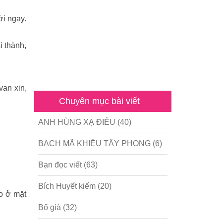
ời ngay.
 thành,
van xin,
Chuyên mục bài viết
ANH HÙNG XẠ ĐIÊU
(40)
BẠCH MÃ KHIẾU TÂY PHONG
(6)
Bạn đọc viết
(63)
Bích Huyết kiếm
(20)
áo ở mặt
Bố già
(32)