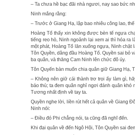
– Ta chưa hề bạc đãi nhà ngươi, nay sao bức n
Ninh mắng rằng:
– Trước ở Giang Hạ, lập bao nhiêu công lao, thế
Hoàng Tổ thấy xin không được bèn tế ngựa chạy
tiếng reo hò, Ninh ngoảnh lại xem ai thì hóa ra
một phát, Hoàng Tổ lăn xuống ngựa, Ninh chặt l
Tôn Quyền, dâng đầu Hoàng Tổ. Quyền sai bỏ vào
ba quân, và thăng Cam Ninh lên chức đô úy.
Tôn Quyến bàn muốn chia quân giữ Giang Hạ, T
– Không nên giữ cái thành trơ trọi ấy làm gì, h
báo thù; ta đem quân nghỉ ngơi đánh quân khó n
Tương nhất định về tay ta.
Quyền nghe lời, liền rút hết cả quân về Giang 
Ninh nói:
– Điều đó Phi chẳng nói, ta cũng đã nghĩ đến.
Khi đại quân về đến Ngô Hội, Tôn Quyền sai đem