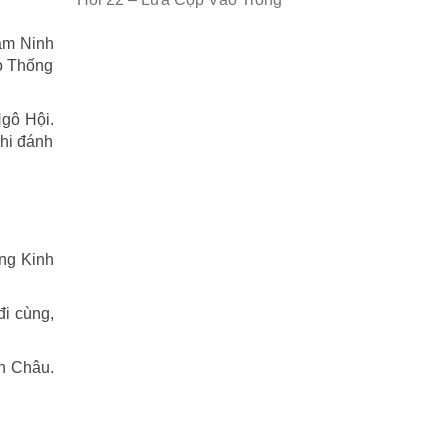
am Ninh
ho Thống
Ngô Hội.
khi đánh
ng Kinh
đi cùng,
nh Châu.