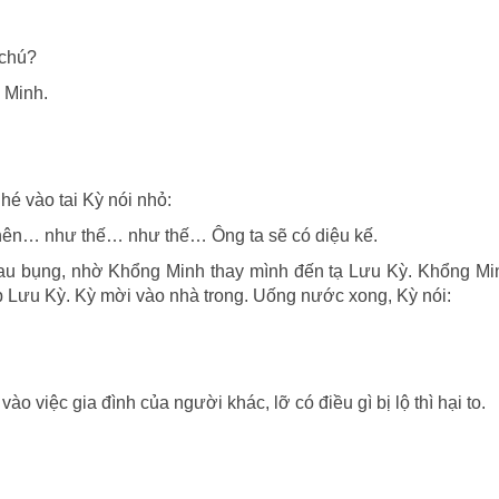
 chú?
 Minh.
hé vào tai Kỳ nói nhỏ:
 nên… như thế… như thế… Ông ta sẽ có diệu kế.
đau bụng, nhờ Khổng Minh thay mình đến tạ Lưu Kỳ. Khổng Mi
p Lưu Kỳ. Kỳ mời vào nhà trong. Uống nước xong, Kỳ nói:
 việc gia đình của người khác, lỡ có điều gì bị lộ thì hại to.