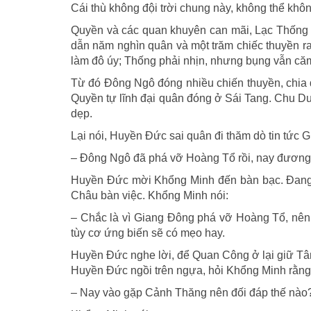
Cái thù không đội trời chung này, không thể khô
Quyền và các quan khuyên can mãi, Lạc Thống 
dẫn năm nghìn quân và một trăm chiếc thuyền r
làm đô úy; Thống phải nhịn, nhưng bụng vẫn că
Từ đó Đông Ngô đóng nhiều chiến thuyền, chia 
Quyền tự lĩnh đại quân đóng ở Sái Tang. Chu D
dẹp.
Lại nói, Huyền Đức sai quân đi thăm dò tin tức 
– Đông Ngô đã phá vỡ Hoàng Tổ rồi, nay đương
Huyền Đức mời Khổng Minh đến bàn bạc. Đang
Châu bàn việc. Khổng Minh nói:
– Chắc là vì Giang Đông phá vỡ Hoàng Tổ, nên 
tùy cơ ứng biến sẽ có mẹo hay.
Huyền Đức nghe lời, để Quan Công ở lại giữ Tâ
Huyền Đức ngồi trên ngựa, hỏi Khổng Minh rằng
– Nay vào gặp Cảnh Thăng nên đối đáp thế nào