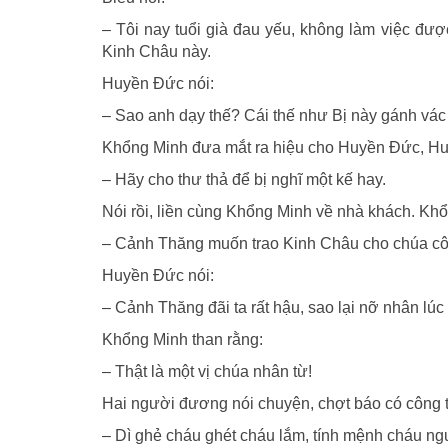
– Tôi nay tuổi già đau yếu, không làm việc được,
Kinh Châu này.
Huyền Đức nói:
– Sao anh dạy thế? Cái thế như Bị này gánh vác 
Khổng Minh đưa mắt ra hiệu cho Huyền Đức, Hu
– Hãy cho thư thả để bị nghĩ một kế hay.
Nói rồi, liền cùng Khổng Minh về nhà khách. Khổ
– Cảnh Thăng muốn trao Kinh Châu cho chúa côn
Huyền Đức nói:
– Cảnh Thăng đãi ta rất hậu, sao lại nỡ nhân lú
Khổng Minh than rằng:
– Thật là một vị chúa nhân từ!
Hai người đương nói chuyện, chợt báo có công 
– Dì ghẻ cháu ghét cháu lắm, tính mệnh cháu ngu