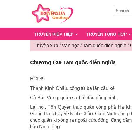
SEARCH
FOR:
TRUYỆN KIẾM HIỆP
TRUYỆN TỔNG HỢP
Truyện xưa
/
Văn học
/
Tam quốc diễn nghĩa
/
Chương 039 Tam quốc diễn nghĩa
HỒI 39
Thành Kinh Châu, công tử ba lần cầu kế;
Gò Bác Vọng, quân sư bắt đầu dùng binh.
Lại nói, Tôn Quyền thúc quân công phá Hạ Khẩ
Giang Hạ, chạy về Kinh Châu. Cam Ninh cũng đ
chục quân kị xông ra ngoài cửa đông, đang cắm 
bảo Ninh rằng: