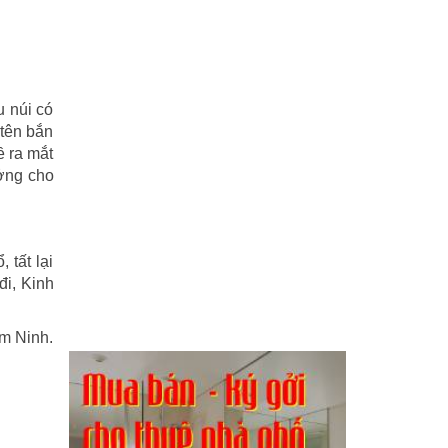
u núi có
 tên bắn
ề ra mắt
ưởng cho
 tất lại
đi, Kinh
am Ninh.