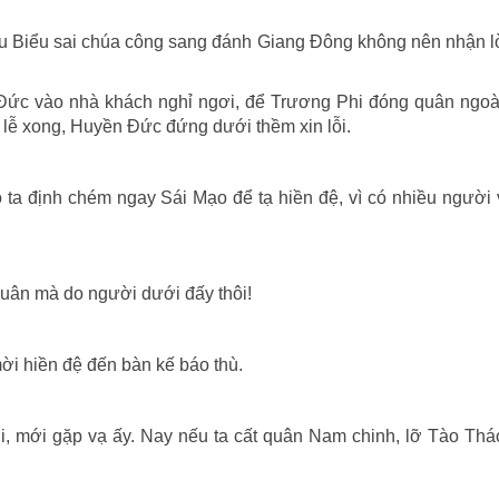
u Biểu sai chúa công sang đánh Giang Đông không nên nhận l
ức vào nhà khách nghỉ ngơi, để Trương Phi đóng quân ngoài
 lễ xong, Huyền Đức đứng dưới thềm xin lỗi.
đó ta định chém ngay Sái Mạo để tạ hiền đệ, vì có nhiều người 
quân mà do người dưới đấy thôi!
mời hiền đệ đến bàn kế báo thù.
i, mới gặp vạ ấy. Nay nếu ta cất quân Nam chinh, lỡ Tào Th