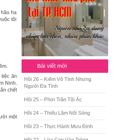
c hầu hạ
huộc tội
Bài viết mới
hềm.
tiệc ăn
Hồi 26 – Kiếm Vô Tình Nhưng
am Ninh.
Người Đa Tình
bắn chết
Hồi 25 – Phơi Trần Tội Ác
Hồi 24 – Thiếu Lâm Nổi Sóng
gười một
Hồi 23 – Thực Hành Mưu Định
Hồi 22 – Lừa Cọp Vào Tròng