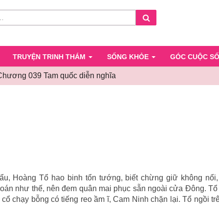
Search
TRUYỆN TRINH THÁM
SỐNG KHỎE
GÓC CUỘC S
Chương 039 Tam quốc diễn nghĩa
Chương
039
Tam
quốc
diễn
nghĩa
u, Hoàng Tổ hao binh tổn tướng, biết chừng giữ không nổi, 
oán như thế, nên đem quân mai phục sẵn ngoài cửa Đông. Tổ 
cổ chạy bỗng có tiếng reo ầm ĩ, Cam Ninh chặn lại. Tổ ngồi t