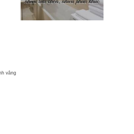
Phi Hồ ngoại truyện
(21)
Phong thần diễn nghĩa
(100)
Sống khỏe
(7)
TÁI SINH HOÀN TOÀN
(1.130)
Tam quốc diễn nghĩa
(126)
nh vâng
Tây du ký
(100)
THẦN ĐIÊU ĐẠI HIỆP
(40)
THIÊN LONG BÁT BỘ
(51)
THƯ KIẾM ÂN CỪU LỤC
(24)
Thủy hử
(70)