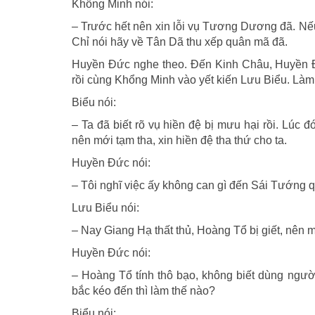
Khổng Minh nói:
– Trước hết nên xin lỗi vụ Tương Dương đã. Nế
Chỉ nói hãy về Tân Dã thu xếp quân mã đã.
Huyền Đức nghe theo. Đến Kinh Châu, Huyền Đ
rồi cùng Khổng Minh vào yết kiến Lưu Biểu. Làm
Biểu nói:
– Ta đã biết rõ vụ hiền đệ bị mưu hại rồi. Lúc 
nên mới tạm tha, xin hiền đệ tha thứ cho ta.
Huyền Đức nói:
– Tôi nghĩ việc ấy không can gì đến Sái Tướng 
Lưu Biểu nói:
– Nay Giang Hạ thất thủ, Hoàng Tổ bị giết, nên 
Huyền Đức nói:
– Hoàng Tổ tính thô bạo, không biết dùng ngườ
bắc kéo đến thì làm thế nào?
Biểu nói: