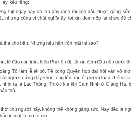
lạy, kêu rằng:
ơng thịt ngày nay đã lấp đầy rãnh rồi còn đâu được gắng sứ
, nhưng cũng vì chút nghĩa ấy, tôi xin đem nộp lại chức để c
à tha cho hắn. Nhưng nếu hắn trốn mất thì sao?
g, lẽ đâu còn trốn. Nếu Phi trốn đi, tôi xin đem đầu nộp dưới t
àng Tổ làm lễ tế bố. Tế xong Quyền họp đại hội văn võ mở 
một người đứng dậy khóc rống lên, rồi rút gươm toan chém C
 nhìn ra là Lạc Thống. Trước kia khi Cam Ninh ở Giang Hạ, 
báo thù.
 thờ chủ người nấy, không thể không gắng sức. Nay đều là n
phải nể mặt ta mới được.